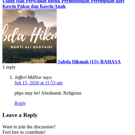
Ulang Hak Perwalian untuk Perlindungan Perempuan dari
Kawin Paksa dan Kawin Anak
Sabda Hikmah (15): BAHASA
1
reply
Jafferi MdNor
says:
Juli 15, 2026 at 11:53 am
phps may be! Abrahamic Religious
Reply
Leave a Reply
Want to join the discussion?
Feel free to contribute!