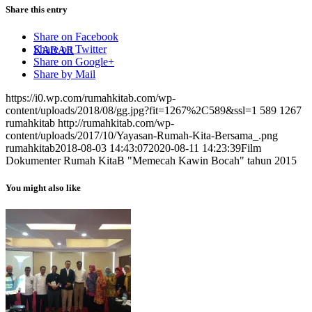
Share this entry
Share on Facebook
Share on Twitter
KABAR
Share on Google+
Share by Mail
https://i0.wp.com/rumahkitab.com/wp-
content/uploads/2018/08/gg.jpg?fit=1267%2C589&ssl=1
589
1267
rumahkitab
http://rumahkitab.com/wp-
content/uploads/2017/10/Yayasan-Rumah-Kita-Bersama_.png
rumahkitab
2018-08-03 14:43:07
2020-08-11 14:23:39
Film
Dokumenter Rumah KitaB "Memecah Kawin Bocah" tahun 2015
You might also like