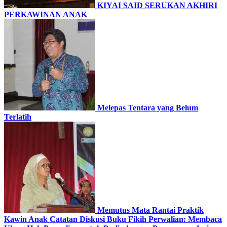
KIYAI SAID SERUKAN AKHIRI
PERKAWINAN ANAK
Melepas Tentara yang Belum
Terlatih
Memutus Mata Rantai Praktik
Kawin Anak Catatan Diskusi Buku Fikih Perwalian: Membaca