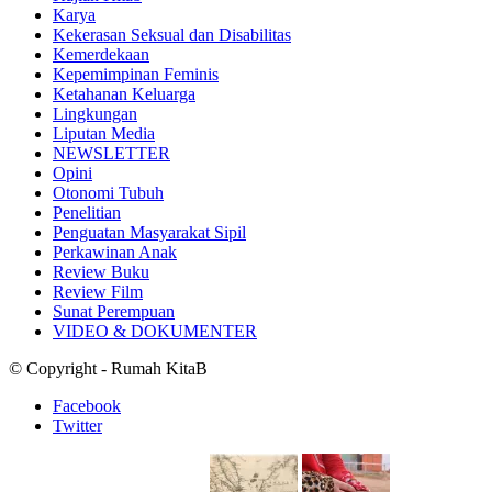
Karya
Kekerasan Seksual dan Disabilitas
Kemerdekaan
Kepemimpinan Feminis
Ketahanan Keluarga
Lingkungan
Liputan Media
NEWSLETTER
Opini
Otonomi Tubuh
Penelitian
Penguatan Masyarakat Sipil
Perkawinan Anak
Review Buku
Review Film
Sunat Perempuan
VIDEO & DOKUMENTER
© Copyright - Rumah KitaB
Facebook
Twitter