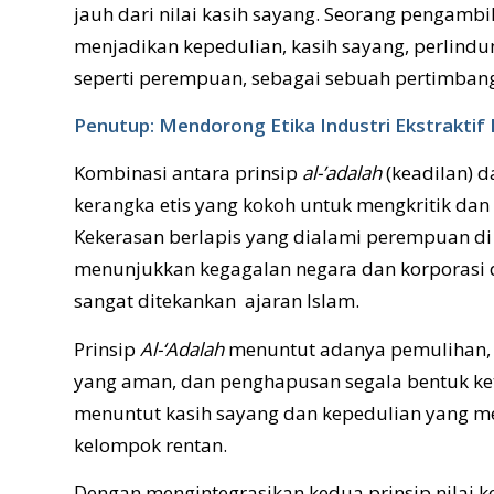
jauh dari nilai kasih sayang. Seorang pengamb
menjadikan kepedulian, kasih sayang, perlin
seperti perempuan, sebagai sebuah pertimban
Penutup: Mendorong Etika Industri Ekstraktif 
Kombinasi antara prinsip
al-’adalah
(keadilan) 
kerangka etis yang kokoh untuk mengkritik dan m
Kekerasan berlapis yang dialami perempuan d
menunjukkan kegagalan negara dan korporasi d
sangat ditekankan ajaran Islam.
Prinsip
Al-‘Adalah
menuntut adanya pemulihan, 
yang aman, dan penghapusan segala bentuk keti
menuntut kasih sayang dan kepedulian yang m
kelompok rentan.
Dengan mengintegrasikan kedua prinsip nilai ke 