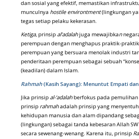
dan sosial yang efektif, memastikan infrastruk
munculnya
hostile environtment
(lingkungan y
tegas setiap pelaku kekerasan.
Ketiga
, prinsip
al’adalah
juga mewajibka
n
negara
perempuan dengan menghapus praktik-praktik in
perempuan yang bersuara menolak industri 
penderitaan perempuan sebagai sebuah “konsek
(keadilan) dalam Islam.
Rahmah
(Kasih Sayang): Menuntut Empati dan
Jika prinsip
al-‘adalah
berfokus pada pemulihan 
prinsip
rahmah
adalah prinsip yang menyentuh
kehidupan manusia dan alam dipandang sebag
(lingkungan) sebagai tanda kebesaran Allah SW
secara sewenang-wenang. Karena itu, prinsip
R