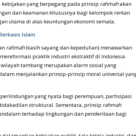
il kebijakan yang berpegang pada prinsip
rahmah
akan
dungan dan keamanan khususnya bagi kelompok rentan
gan utama di atas keuntungan ekonomi semata.
Berbasis Islam
dan
rahmah
(kasih sayang dan kepedulian) menawarkan
ereformasi praktik industri ekstraktif di Indonesia.
i wilayah tambang merupakan alarm sosial yang
alam menjalankan prinsip-prinsip moral universal yan
perlindungan yang nyata bagi perempuan, partisipasi
dakadilan struktural. Sementara, prinsip
rahmah
endalam terhadap lingkungan dan penderitaan bagi
dalam setiap kebijakan publik, tata kelola industri, da