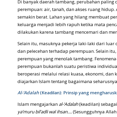
Di banyak daerah tambang, perubahan paling d
perempuan: air, tanah, dan akses ruang hidup
semakin berat. Lahan yang hilang membuat pe
keluarga menjadi lebih rapuh ketika mata penca
dilakukan karena tambang mencemari dan meru
Selain itu, masuknya pekerja laki-laki dari l
dan pelecehan terhadap perempuan. Selain itu, j
perempuan yang menolak tambang. Fenomena-
perempuan bukanlah suatu peristiwa individual
beroperasi melalui relasi kuasa, ekonomi, dan ke
diajarkan Islam tentang bagaimana seharusnya
Al-‘Adalah
(Keadilan): Prinsip yang mengharus
Islam mengajarkan
al-‘Adalah
(keadilan) sebagai
ya’muru bil’adli wal ihsan….
(Sesungguhnya Allah