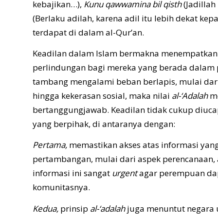
kebajikan…),
Kunu qawwamina bil qisth
(Jadilla
(Berlaku adilah, karena adil itu lebih dekat ke
terdapat di dalam al-Qur’an.
Keadilan dalam Islam bermakna menempatkan 
perlindungan bagi mereka yang berada dalam po
tambang mengalami beban berlapis, mulai dari
hingga kekerasan sosial, maka nilai
al-‘Adalah
me
bertanggungjawab. Keadilan tidak cukup diuca
yang berpihak, di antaranya dengan:
Pertama,
memastikan akses atas informasi yang 
pertambangan, mulai dari aspek perencanaan, 
informasi ini sangat
urgent
agar perempuan dap
komunitasnya.
Kedua,
prinsip
al-‘adalah
juga menuntut negara 