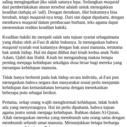
saling mengingatkan jika salah satunya lupa. Sedangkan
maqasid
dari pemberlakukan aturan tersebut adalah untuk menegakkan
keadilan (
tahqiq al-‘adl
). Dengan demikian,
illat
hukumnya bisa
berubah, tetapi
maqasid
-nya tetap. Dari sini dapat dipahami, dengan
membawa
maqasid
dalam pembacaan burhani, teks agama dapat
menemukan realitas keadilan hakiki.
Keadilan hakiki itu menjadi salah satu tujuan syariat sebagaimana
yang diulas oleh al-Fasi di akhir bukunya. Ia menegaskan bahwa
maqasid
syariah erat kaitannya dengan hak asasi manusia, terutama
hak untuk hidup. Hal ini dapat dilihat dari kisah kedua anak Nabi
Adam, Qabil dan Habil. Kisah ini mengandung makna betapa
penting menjaga kehidupan sekaligus dosa besar bagi mereka yang
merampas kehidupan manusia.
Tidak hanya berhenti pada hak hidup secara individu, al-Fasi pun
menegaskan bahwa negara dan masyarakat sosial perlu menjamin
kehidupan dan kemaslahatan bersama dengan menekankan
beberapa poin sebagai berikut.
Pertama, setiap orang wajib menghormati kehidupan, tidak boleh
ada yang menyerangnya. Hal ini perlu dipahami, bahwa tujuan
agama justru untuk menjaga kehidupan. Bahkan dalam Al-Quran,
Allah menegaskan mereka yang membunuh satu orang sama dengan
membunuh seluruh umat manusia. Menunjukkan betapa berharga