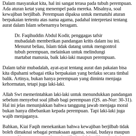
Dalam masyarakat kita, hal ini sangat terasa pada tubuh perempuan.
Ada aturan ketat yang menempel pada mereka. Misalnya, soal
kewajiban berjilbab. Perempuan dipaksa untuk mematuhi aturan
berpakaian tertentu atas nama agama, padahal interpretasi tentang
aurat dalam Islam sebenarnya beragam.
Dr. Faqihuddin Abdul Kodir, penggagas tafsir
mubadalah memberikan pandangan kritis dalam isu ini.
Menurut beliau, Islam tidak datang untuk mengontrol
tubuh perempuan, melainkan untuk melindungi
martabat manusia, baik laki-laki maupun perempuan.
Dalam tafsir mubadalah, ayat-ayat tentang aurat dan pakaian bisa
kita dipahami sebagai etika berpakaian yang berlaku secara timbal
balik. Artinya, bukan hanya perempuan yang diminta menjaga
kehormatan, tetapi juga laki-laki.
Allah Swt memerintahkan laki-laki untuk menundukkan pandangan
sebelum menyebut soal jilbab bagi perempuan (QS. an-Nur: 30-31).
Hal ini jelas menunjukkan bahwa tanggung jawab menjaga moral
bukan hanya dibebankan kepada perempuan. Tapi laki-laki juga
wajib menjaganya.
Bahkan, Kiai Faqih menekankan bahwa kewajiban berjilbab tidak
boleh dimaknai sebagai pemaksaan agama, sosial, budaya maupun