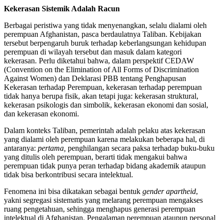
Kekerasan Sistemik Adalah Racun
Berbagai peristiwa yang tidak menyenangkan, selalu dialami oleh
perempuan Afghanistan, pasca berdaulatnya Taliban. Kebijakan
tersebut berpengaruh buruk terhadap keberlangsungan kehidupan
perempuan di wilayah tersebut dan masuk dalam kategori
kekerasan. Perlu diketahui bahwa, dalam perspektif CEDAW
(Convention on the Elimination of All Forms of Discrimination
Against Women) dan Deklarasi PBB tentang Penghapusan
Kekerasan terhadap Perempuan, kekerasan terhadap perempuan
tidak hanya berupa fisik, akan tetapi juga: kekerasan struktural,
kekerasan psikologis dan simbolik, kekerasan ekonomi dan sosial,
dan kekerasan ekonomi.
Dalam konteks Taliban, pemerintah adalah pelaku atas kekerasan
yang dialami oleh perempuan karena melakukan beberapa hal, di
antaranya:
pertama,
penghilangan secara paksa terhadap buku-buku
yang ditulis oleh perempuan, berarti tidak mengakui bahwa
perempuan tidak punya peran terhadap bidang akademik ataupun
tidak bisa berkontribusi secara intelektual.
Fenomena ini bisa dikatakan sebagai bentuk
gender apartheid
,
yakni segregasi sistematis yang melarang perempuan mengakses
ruang pengetahuan, sehingga menghapus generasi perempuan
intelektual di Afghanistan. Pengalaman perempuan ataupun personal