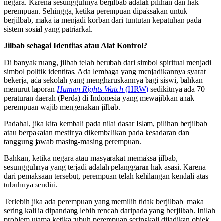
negara. Karena sesungguhnya berjilbab adalah pilihan dan hak
perempuan. Sehingga, ketika perempuan dipaksakan untuk
berjilbab, maka ia menjadi korban dari tuntutan kepatuhan pada
sistem sosial yang patriarkal.
Jilbab sebagai Identitas atau Alat Kontrol?
Di banyak ruang, jilbab telah berubah dari simbol spiritual menjadi
simbol politik identitas. Ada lembaga yang menjadikannya syarat
bekerja, ada sekolah yang mengharuskannya bagi siswi, bahkan
menurut laporan
Human Rights Watch
(HRW)
sedikitnya ada 70
peraturan daerah (Perda) di Indonesia yang mewajibkan anak
perempuan wajib mengenakan jilbab.
Padahal, jika kita kembali pada nilai dasar Islam, pilihan berjilbab
atau berpakaian mestinya dikembalikan pada kesadaran dan
tanggung jawab masing-masing perempuan.
Bahkan, ketika negara atau masyarakat memaksa jilbab,
sesungguhnya yang terjadi adalah pelanggaran hak asasi. Karena
dari pemaksaan tersebut, perempuan telah kehilangan kendali atas
tubuhnya sendiri.
Terlebih jika ada perempuan yang memilih tidak berjilbab, maka
sering kali ia dipandang lebih rendah daripada yang berjilbab. Inilah
problem utama ketika tubuh perempuan seringkali dijadikan objek