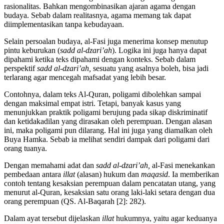
rasionalitas. Bahkan mengombinasikan ajaran agama dengan
budaya. Sebab dalam realitasnya, agama memang tak dapat
diimplementasikan tanpa kebudayaan.
Selain persoalan budaya, al-Fasi juga menerima konsep menutup
pintu keburukan (
sadd al-dzari’ah
). Logika ini juga hanya dapat
dipahami ketika teks dipahami dengan konteks. Sebab dalam
perspektif
sadd al-dzari’ah,
sesuatu yang asalnya boleh, bisa jadi
terlarang agar mencegah mafsadat yang lebih besar.
Contohnya, dalam teks Al-Quran, poligami dibolehkan sampai
dengan maksimal empat istri. Tetapi, banyak kasus yang
menunjukkan praktik poligami berujung pada sikap diskriminatif
dan ketidakadilan yang dirasakan oleh perempuan. Dengan alasan
ini, maka poligami pun dilarang. Hal ini juga yang diamalkan oleh
Buya Hamka. Sebab ia melihat sendiri dampak dari poligami dari
orang tuanya.
Dengan memahami adat dan
sadd al-dzari’ah,
al-Fasi menekankan
pembedaan antara
illat
(alasan) hukum dan
maqasid
. Ia memberikan
contoh tentang kesaksian perempuan dalam pencatatan utang, yang
menurut al-Quran, kesaksian satu orang laki-laki setara dengan dua
orang perempuan (QS. Al-Baqarah [2]: 282).
Dalam ayat tersebut dijelaskan
illat
hukumnya, yaitu agar keduanya