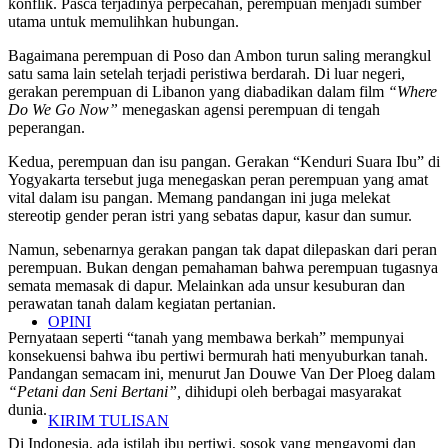
konflik. Pasca terjadinya perpecahan, perempuan menjadi sumber
utama untuk memulihkan hubungan.
Bagaimana perempuan di Poso dan Ambon turun saling merangkul
satu sama lain setelah terjadi peristiwa berdarah. Di luar negeri,
gerakan perempuan di Libanon yang diabadikan dalam film
“Where
Do We Go Now”
menegaskan agensi perempuan di tengah
peperangan.
Kedua, perempuan dan isu pangan. Gerakan “Kenduri Suara Ibu” di
Yogyakarta tersebut juga menegaskan peran perempuan yang amat
vital dalam isu pangan. Memang pandangan ini juga melekat
stereotip gender peran istri yang sebatas dapur, kasur dan sumur.
Namun, sebenarnya gerakan pangan tak dapat dilepaskan dari peran
perempuan. Bukan dengan pemahaman bahwa perempuan tugasnya
semata memasak di dapur. Melainkan ada unsur kesuburan dan
perawatan tanah dalam kegiatan pertanian.
OPINI
Pernyataan seperti “tanah yang membawa berkah” mempunyai
konsekuensi bahwa ibu pertiwi bermurah hati menyuburkan tanah.
Pandangan semacam ini, menurut Jan Douwe Van Der Ploeg dalam
“Petani dan Seni Bertani”,
dihidupi oleh berbagai masyarakat
dunia.
KIRIM TULISAN
Di Indonesia, ada istilah ibu pertiwi, sosok yang mengayomi dan