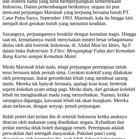
dan seabrek nama yang turut memperjuangkan kemerdekaan
Indonesia. Dalam perkembangan berikutnya, negara ini pun
mencatat perjuangan Marsinah yang berjuang bersama buruh PT.
Catur Putra Surya, September 1993. Marsinah, kala itu hingga kini
menjadi ikon gerakan buruh yang menuntut keadilan.
Sayangnya, perjuangannya berakhir dengan kematian tragis. Hingga
saat ini, kematiannya masih menyisakan misteri besar sebagaimana
diulas oleh ahli forensik Indonesia, dr. Abdul Mun’im Idries, Sp.F.
dalam buku
Indonesian X-Files: Mengungkap Fakta dari Kematian
Bung Karno sampai Kematian Munir.
Meski Marsinah telah tiada, tetapi perjuangan perempuan untuk
terus bersuara tidak pernah sirna. Gerakan kolektif yang dilakukan
oleh perempuan, ibarat gerombolan lebah yang membuat sarang
madu. Mereka tak banyak bersuara, apalagi koar-koar, berteriak
seperti
kokokan
ayam setiap pagi. Meski diam, dari gerakan kolektif
lebah itu menghasilkan madu yang menyehatkan. Namun, ketika
sarangnya diganggu, kawanan lebah tak akan bungkam. Mereka
akan melawan, dengan senyap, penuh perjuangan.
Itulah potret dari jeritan ibu di seluruh Indonesia ketika anaknya
diracun oleh makanan yang disediakan negara. Kehadiran dan
jeritan mereka tidak boleh dianggap remeh. Perempuan adalah
perwakilan dari setengah masyarakat. Pukulan panci yang
disuarakan oleh kumpulan ibu, jauh lebih dahsyat kekuatannya