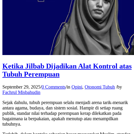
Ketika Jilbab Dijadikan Alat Kontrol atas
Tubuh Perempuan
September 29, 2025
/
0 Comments
/
in
Opini
,
Otonomi Tubuh
/
by
Fachrul Misbahudin
Sejak dahulu, tubuh perempuan selalu menjadi arena tarik-menarik
antara agama, budaya, dan sistem sosial. Hampir di setiap ruang
publik, standar nilai terhadap perempuan kerap dilekatkan pada
bagaimana ia berpakaian, apakah menutup atau menampilkan
tubuhnya.