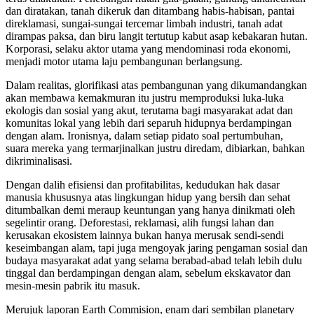
dan diratakan, tanah dikeruk dan ditambang habis-habisan, pantai
direklamasi, sungai-sungai tercemar limbah industri, tanah adat
dirampas paksa, dan biru langit tertutup kabut asap kebakaran hutan.
Korporasi, selaku aktor utama yang mendominasi roda ekonomi,
menjadi motor utama laju pembangunan berlangsung.
Dalam realitas, glorifikasi atas pembangunan yang dikumandangkan
akan membawa kemakmuran itu justru memproduksi luka-luka
ekologis dan sosial yang akut, terutama bagi masyarakat adat dan
komunitas lokal yang lebih dari separuh hidupnya berdampingan
dengan alam. Ironisnya, dalam setiap pidato soal pertumbuhan,
suara mereka yang termarjinalkan justru diredam, dibiarkan, bahkan
dikriminalisasi.
Dengan dalih efisiensi dan profitabilitas, kedudukan hak dasar
manusia khususnya atas lingkungan hidup yang bersih dan sehat
ditumbalkan demi meraup keuntungan yang hanya dinikmati oleh
segelintir orang. Deforestasi, reklamasi, alih fungsi lahan dan
kerusakan ekosistem lainnya bukan hanya merusak sendi-sendi
keseimbangan alam, tapi juga mengoyak jaring pengaman sosial dan
budaya masyarakat adat yang selama berabad-abad telah lebih dulu
tinggal dan berdampingan dengan alam, sebelum ekskavator dan
mesin-mesin pabrik itu masuk.
Merujuk laporan Earth Commision, enam dari sembilan planetary