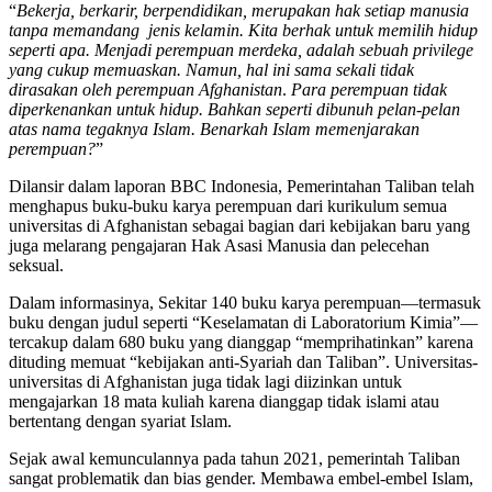
“
Bekerja, berkarir, berpendidikan, merupakan hak setiap manusia
tanpa memandang jenis kelamin. Kita berhak untuk memilih hidup
seperti apa. Menjadi perempuan merdeka, adalah sebuah privilege
yang cukup memuaskan. Namun, hal ini sama sekali tidak
dirasakan oleh perempuan Afghanistan
.
Para perempuan tidak
diperkenankan untuk hidup. Bahkan seperti dibunuh pelan-pelan
atas nama tegaknya Islam. Benarkah Islam memenjarakan
perempuan?
”
Dilansir dalam laporan BBC Indonesia, Pemerintahan Taliban telah
menghapus buku-buku karya perempuan dari kurikulum semua
universitas di Afghanistan sebagai bagian dari kebijakan baru yang
juga melarang pengajaran Hak Asasi Manusia dan pelecehan
seksual.
Dalam informasinya, Sekitar 140 buku karya perempuan—termasuk
buku dengan judul seperti “Keselamatan di Laboratorium Kimia”—
tercakup dalam 680 buku yang dianggap “memprihatinkan” karena
dituding memuat “kebijakan anti-Syariah dan Taliban”. Universitas-
universitas di Afghanistan juga tidak lagi diizinkan untuk
mengajarkan 18 mata kuliah karena dianggap tidak islami atau
bertentang dengan syariat Islam.
Sejak awal kemunculannya pada tahun 2021, pemerintah Taliban
sangat problematik dan bias gender. Membawa embel-embel Islam,