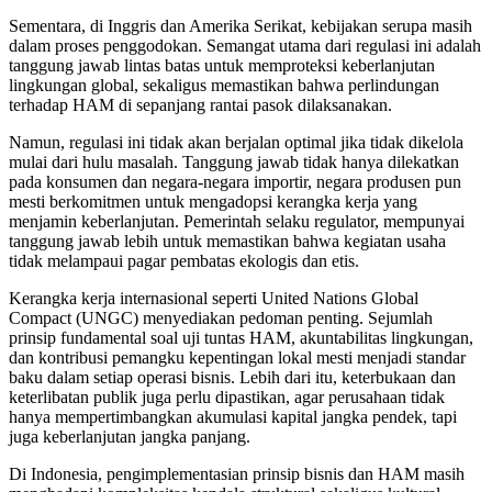
Sementara, di Inggris dan Amerika Serikat, kebijakan serupa masih
dalam proses penggodokan. Semangat utama dari regulasi ini adalah
tanggung jawab lintas batas untuk memproteksi keberlanjutan
lingkungan global, sekaligus memastikan bahwa perlindungan
terhadap HAM di sepanjang rantai pasok dilaksanakan.
Namun, regulasi ini tidak akan berjalan optimal jika tidak dikelola
mulai dari hulu masalah. Tanggung jawab tidak hanya dilekatkan
pada konsumen dan negara-negara importir, negara produsen pun
mesti berkomitmen untuk mengadopsi kerangka kerja yang
menjamin keberlanjutan. Pemerintah selaku regulator, mempunyai
tanggung jawab lebih untuk memastikan bahwa kegiatan usaha
tidak melampaui pagar pembatas ekologis dan etis.
Kerangka kerja internasional seperti United Nations Global
Compact (UNGC) menyediakan pedoman penting. Sejumlah
prinsip fundamental soal uji tuntas HAM, akuntabilitas lingkungan,
dan kontribusi pemangku kepentingan lokal mesti menjadi standar
baku dalam setiap operasi bisnis. Lebih dari itu, keterbukaan dan
keterlibatan publik juga perlu dipastikan, agar perusahaan tidak
hanya mempertimbangkan akumulasi kapital jangka pendek, tapi
juga keberlanjutan jangka panjang.
Di Indonesia, pengimplementasian prinsip bisnis dan HAM masih