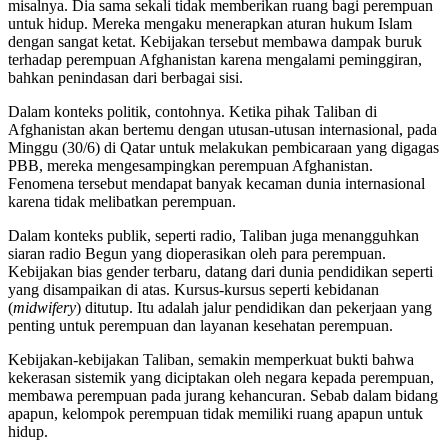
misalnya. Dia sama sekali tidak memberikan ruang bagi perempuan
untuk hidup. Mereka mengaku menerapkan aturan hukum Islam
dengan sangat ketat. Kebijakan tersebut membawa dampak buruk
terhadap perempuan Afghanistan karena mengalami peminggiran,
bahkan penindasan dari berbagai sisi.
Dalam konteks politik, contohnya. Ketika pihak Taliban di
Afghanistan akan bertemu dengan utusan-utusan internasional, pada
Minggu (30/6) di Qatar untuk melakukan pembicaraan yang digagas
PBB, mereka mengesampingkan perempuan Afghanistan.
Fenomena tersebut mendapat banyak kecaman dunia internasional
karena tidak melibatkan perempuan.
Dalam konteks publik, seperti radio, Taliban juga menangguhkan
siaran radio Begun yang dioperasikan oleh para perempuan.
Kebijakan bias gender terbaru, datang dari dunia pendidikan seperti
yang disampaikan di atas. Kursus-kursus seperti kebidanan
(
midwifery
) ditutup. Itu adalah jalur pendidikan dan pekerjaan yang
penting untuk perempuan dan layanan kesehatan perempuan.
Kebijakan-kebijakan Taliban, semakin memperkuat bukti bahwa
kekerasan sistemik yang diciptakan oleh negara kepada perempuan,
membawa perempuan pada jurang kehancuran. Sebab dalam bidang
apapun, kelompok perempuan tidak memiliki ruang apapun untuk
hidup.