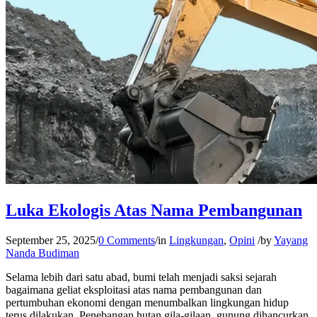
Luka Ekologis Atas Nama Pembangunan
September 25, 2025
/
0 Comments
/
in
Lingkungan
,
Opini
/
by
Yayang
Nanda Budiman
Selama lebih dari satu abad, bumi telah menjadi saksi sejarah
bagaimana geliat eksploitasi atas nama pembangunan dan
pertumbuhan ekonomi dengan menumbalkan lingkungan hidup
terus dilakukan. Penebangan hutan gila-gilaan, gunung dihancurkan