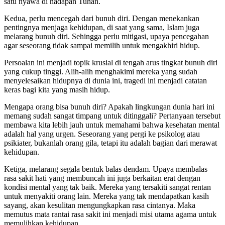
satu nyawa di hadapan Tuhan.
Kedua, perlu mencegah dari bunuh diri. Dengan menekankan
pentingnya menjaga kehidupan, di saat yang sama, Islam juga
melarang bunuh diri. Sehingga perlu mitigasi, upaya pencegahan
agar seseorang tidak sampai memilih untuk mengakhiri hidup.
Persoalan ini menjadi topik krusial di tengah arus tingkat bunuh diri
yang cukup tinggi. Alih-alih menghakimi mereka yang sudah
menyelesaikan hidupnya di dunia ini, tragedi ini menjadi catatan
keras bagi kita yang masih hidup.
Mengapa orang bisa bunuh diri? Apakah lingkungan dunia hari ini
memang sudah sangat timpang untuk ditinggali? Pertanyaan tersebut
membawa kita lebih jauh untuk memahami bahwa kesehatan mental
adalah hal yang urgen. Seseorang yang pergi ke psikolog atau
psikiater, bukanlah orang gila, tetapi itu adalah bagian dari merawat
kehidupan.
Ketiga, melarang segala bentuk balas dendam. Upaya membalas
rasa sakit hati yang membuncah ini juga berkaitan erat dengan
kondisi mental yang tak baik. Mereka yang tersakiti sangat rentan
untuk menyakiti orang lain. Mereka yang tak mendapatkan kasih
sayang, akan kesulitan mengungkapkan rasa cintanya. Maka
memutus mata rantai rasa sakit ini menjadi misi utama agama untuk
memulihkan kehidupan.