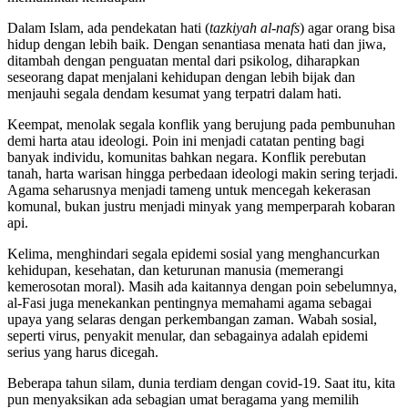
Dalam Islam, ada pendekatan hati (
tazkiyah al-nafs
) agar orang bisa
hidup dengan lebih baik. Dengan senantiasa menata hati dan jiwa,
ditambah dengan penguatan mental dari psikolog, diharapkan
seseorang dapat menjalani kehidupan dengan lebih bijak dan
menjauhi segala dendam kesumat yang terpatri dalam hati.
Keempat, menolak segala konflik yang berujung pada pembunuhan
demi harta atau ideologi. Poin ini menjadi catatan penting bagi
banyak individu, komunitas bahkan negara. Konflik perebutan
tanah, harta warisan hingga perbedaan ideologi makin sering terjadi.
Agama seharusnya menjadi tameng untuk mencegah kekerasan
komunal, bukan justru menjadi minyak yang memperparah kobaran
api.
Kelima, menghindari segala epidemi sosial yang menghancurkan
kehidupan, kesehatan, dan keturunan manusia (memerangi
kemerosotan moral). Masih ada kaitannya dengan poin sebelumnya,
al-Fasi juga menekankan pentingnya memahami agama sebagai
upaya yang selaras dengan perkembangan zaman. Wabah sosial,
seperti virus, penyakit menular, dan sebagainya adalah epidemi
serius yang harus dicegah.
Beberapa tahun silam, dunia terdiam dengan covid-19. Saat itu, kita
pun menyaksikan ada sebagian umat beragama yang memilih