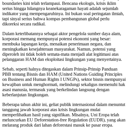
boundaries kini telah terlampaui. Bencana ekologis, krisis iklim
serius hingga hilangnya keanekaragaman hayati adalah sejumlah
indikator yang mempengaruhinya. Ini bukan soal peringatan ilmiah,
tapi sinyal serius bahwa kompas pembangunan global perlu
dikoreksi secara radikal.
Dalam keterlibatannya sebagai aktor pengelola sumber daya alam,
korporasi memang mempunyai potensi ekonomi yang besar:
membuka lapangan kerja, menaikan penerimaan negara, dan
meningkatkan kesejahteraan masyarakat. Namun, potensi yang
diperoleh ini tidak boleh semata-mata menjadi alat legitimasi atas
pelanggaran HAM dan eksploitasi lingkungan yang menyertainya.
Sebab, seperti halnya ditegaskan dalam Prinsip-Prinsip Panduan
PBB tentang Bisnis dan HAM (United Nations Guiding Principles
on Business and Human Rights I UNGPs), sektor bisnis mempunyai
kewajiban untuk menghormati, melindungi sekaligus memenuhi hak
asasi manusia, termasuk yang berkelindan langsung dengan
keberlanjutan lingkungan.
Beberapa tahun akhir ini, geliat publik internasional dalam menuntut
tanggung jawab korporasi atas krisis lingkungan mulai
memperlihatkan hasil yang signifikan. Misalnya, Uni Eropa telah
meluncurkan EU Deforestation-free Regulation (EUDR), yang akan
melarang produk dari lahan deforestasi masuk ke pasar eropa.