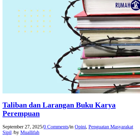
Taliban dan Larangan Buku Karya
Perempuan
September 27, 2025
/
0 Comments
/
in
Opini
,
Penguatan Masyarakat
Sipil
/
by
Muallifah