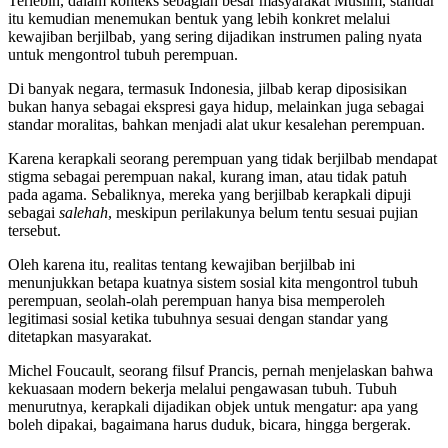
Terlebih, dalam konteks sebagian besar masyarakat Muslim, standar
itu kemudian menemukan bentuk yang lebih konkret melalui
kewajiban berjilbab, yang sering dijadikan instrumen paling nyata
untuk mengontrol tubuh perempuan.
Di banyak negara, termasuk Indonesia, jilbab kerap diposisikan
bukan hanya sebagai ekspresi gaya hidup, melainkan juga sebagai
standar moralitas, bahkan menjadi alat ukur kesalehan perempuan.
Karena kerapkali seorang perempuan yang tidak berjilbab mendapat
stigma sebagai perempuan nakal, kurang iman, atau tidak patuh
pada agama. Sebaliknya, mereka yang berjilbab kerapkali dipuji
sebagai
salehah
, meskipun perilakunya belum tentu sesuai pujian
tersebut.
Oleh karena itu, realitas tentang kewajiban berjilbab ini
menunjukkan betapa kuatnya sistem sosial kita mengontrol tubuh
perempuan, seolah-olah perempuan hanya bisa memperoleh
legitimasi sosial ketika tubuhnya sesuai dengan standar yang
ditetapkan masyarakat.
Michel Foucault, seorang filsuf Prancis, pernah menjelaskan bahwa
kekuasaan modern bekerja melalui pengawasan tubuh. Tubuh
menurutnya, kerapkali dijadikan objek untuk mengatur: apa yang
boleh dipakai, bagaimana harus duduk, bicara, hingga bergerak.