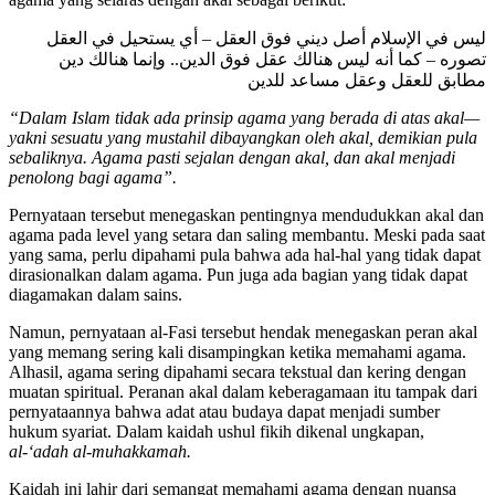
ليس في الإسلام أصل ديني فوق العقل – أي يستحيل في العقل
تصوره – كما أنه ليس هنالك عقل فوق الدين.. وإنما هنالك دين
مطابق للعقل وعقل مساعد للدين
“Dalam Islam tidak ada prinsip agama yang berada di atas akal—
yakni sesuatu yang mustahil dibayangkan oleh akal, demikian pula
sebaliknya. Agama pasti sejalan dengan akal, dan akal menjadi
penolong bagi agama”.
Pernyataan tersebut menegaskan pentingnya mendudukkan akal dan
agama pada level yang setara dan saling membantu. Meski pada saat
yang sama, perlu dipahami pula bahwa ada hal-hal yang tidak dapat
dirasionalkan dalam agama. Pun juga ada bagian yang tidak dapat
diagamakan dalam sains.
Namun, pernyataan al-Fasi tersebut hendak menegaskan peran akal
yang memang sering kali disampingkan ketika memahami agama.
Alhasil, agama sering dipahami secara tekstual dan kering dengan
muatan spiritual. Peranan akal dalam keberagamaan itu tampak dari
pernyataannya bahwa adat atau budaya dapat menjadi sumber
hukum syariat. Dalam kaidah ushul fikih dikenal ungkapan,
al-‘adah al-muhakkamah.
Kaidah ini lahir dari semangat memahami agama dengan nuansa