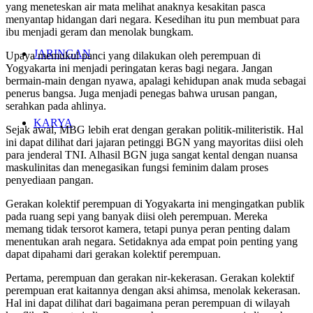
yang meneteskan air mata melihat anaknya kesakitan pasca
menyantap hidangan dari negara. Kesedihan itu pun membuat para
ibu menjadi geram dan menolak bungkam.
JARINGAN
Upaya memukul panci yang dilakukan oleh perempuan di
Yogyakarta ini menjadi peringatan keras bagi negara. Jangan
bermain-main dengan nyawa, apalagi kehidupan anak muda sebagai
penerus bangsa. Juga menjadi penegas bahwa urusan pangan,
serahkan pada ahlinya.
KARYA
Sejak awal, MBG lebih erat dengan gerakan politik-militeristik. Hal
ini dapat dilihat dari jajaran petinggi BGN yang mayoritas diisi oleh
para jenderal TNI. Alhasil BGN juga sangat kental dengan nuansa
maskulinitas dan menegasikan fungsi feminim dalam proses
penyediaan pangan.
Gerakan kolektif perempuan di Yogyakarta ini mengingatkan publik
pada ruang sepi yang banyak diisi oleh perempuan. Mereka
memang tidak tersorot kamera, tetapi punya peran penting dalam
menentukan arah negara. Setidaknya ada empat poin penting yang
dapat dipahami dari gerakan kolektif perempuan.
Pertama, perempuan dan gerakan nir-kekerasan. Gerakan kolektif
perempuan erat kaitannya dengan aksi ahimsa, menolak kekerasan.
Hal ini dapat dilihat dari bagaimana peran perempuan di wilayah