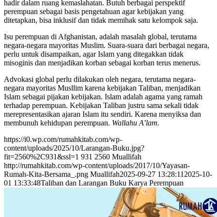
hadir dalam ruang kemaslahatan. Butuh berbagai perspektif
perempuan sebagai basis pengetahuan agar kebijakan yang
ditetapkan, bisa inklusif dan tidak memihak satu kelompok saja.
Isu perempuan di Afghanistan, adalah masalah global, terutama
negara-negara mayoritas Muslim. Suara-suara dari berbagai negara,
perlu untuk disampaikan, agar Islam yang ditegakkan tidak
misoginis dan menjadikan korban sebagai korban terus menerus.
Advokasi global perlu dilakukan oleh negara, terutama negara-
negara mayoritas Musllim karena kebijakan Taliban, menjadikan
Islam sebagai pijakan kebijakan. Islam adalah agama yang ramah
terhadap perempuan. Kebijakan Taliban justru sama sekali tidak
merepresentasikan ajaran Islam itu sendiri. Karena menyiksa dan
membunuh kehidupan perempuan.
Wallahu A’lam.
https://i0.wp.com/rumahkitab.com/wp-
content/uploads/2025/10/Larangan-Buku.jpg?
fit=2560%2C931&ssl=1
931
2560
Muallifah
http://rumahkitab.com/wp-content/uploads/2017/10/Yayasan-
Rumah-Kita-Bersama_.png
Muallifah
2025-09-27 13:28:11
2025-10-
01 13:33:48
Taliban dan Larangan Buku Karya Perempuan