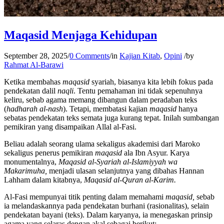
Maqasid Menjaga Kehidupan
September 28, 2025
/
0 Comments
/
in
Kajian Kitab
,
Opini
/
by
Rahmat Al-Barawi
Ketika membahas
maqasid
syariah, biasanya kita lebih fokus pada
pendekatan dalil
naqli
. Tentu pemahaman ini tidak sepenuhnya
keliru, sebab agama memang dibangun dalam peradaban teks
(
hadharah al-nash
). Tetapi, membatasi kajian
maqasid
hanya
sebatas pendekatan teks semata juga kurang tepat. Inilah sumbangan
pemikiran yang disampaikan Allal al-Fasi.
Beliau adalah seorang ulama sekaligus akademisi dari Maroko
sekaligus penerus pemikiran
maqasid
ala Ibn Asyur. Karya
monumentalnya,
Maqasid al-Syariah al-Islamiyyah wa
Makarimuha,
menjadi ulasan selanjutnya yang dibahas Hannan
Lahham dalam kitabnya,
Maqasid al-Quran al-Karim.
Al-Fasi mempunyai titik penting dalam memahami
maqasid,
sebab
ia melandaskannya pada pendekatan burhani (rasionalitas), selain
pendekatan bayani (teks). Dalam karyanya, ia menegaskan prinsip
agama yang selaras dengan akal sebagai berikut: