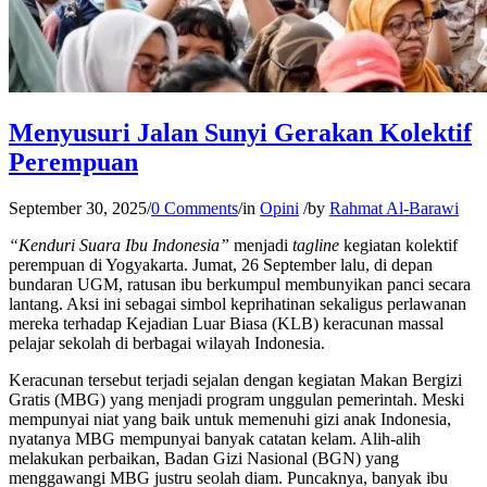
Menyusuri Jalan Sunyi Gerakan Kolektif
Perempuan
September 30, 2025
/
0 Comments
/
in
Opini
/
by
Rahmat Al-Barawi
“Kenduri Suara Ibu Indonesia”
menjadi
tagline
kegiatan kolektif
perempuan di Yogyakarta. Jumat, 26 September lalu, di depan
bundaran UGM, ratusan ibu berkumpul membunyikan panci secara
lantang. Aksi ini sebagai simbol keprihatinan sekaligus perlawanan
mereka terhadap Kejadian Luar Biasa (KLB) keracunan massal
pelajar sekolah di berbagai wilayah Indonesia.
Keracunan tersebut terjadi sejalan dengan kegiatan Makan Bergizi
Gratis (MBG) yang menjadi program unggulan pemerintah. Meski
mempunyai niat yang baik untuk memenuhi gizi anak Indonesia,
nyatanya MBG mempunyai banyak catatan kelam. Alih-alih
melakukan perbaikan, Badan Gizi Nasional (BGN) yang
menggawangi MBG justru seolah diam. Puncaknya, banyak ibu