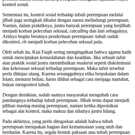
kontrol sosial.
Sementara itu, kontrol sosial terhadap tubuh perempuan melalui
jilbab juga seringkali dibalut dengan narasi melindungi perempuan.
Namun, dalam praktiknya, justru banyak perempuan yang berjilbab
menjadi korban pelecehan seksual,
catcalling
dan lain sebagainya.
Artinya begitu beratnya penderitaan perempuan: tubuh sudah
dikontrol,
eh
menjadi korban pelecehan seksual pula.
Oleh sebab itu, Kiai Faqih sering mengingatkan bahwa agama hadir
untuk menciptakan kemaslahatan dan keadilan. Jika sebuah tafsir
atau praktik sosial justru menimbulkan
mudarat
seperti diskriminasi
dan kekerasan seksual terhadap perempuan. Maka tafsir tersebut
perlu ditinjau ulang. Karena sesungguhnya etika berpakaian dalam
Islam, menurut beliau, harus dilihat sebagai cara menjaga martabat,
bukan mengontrol tubuh.
Dengan demikian, sudah saatnya masyarakat mengubah cara
pandangnya terhadap tubuh perempuan. Jilbab tentu dapat menjadi
pilihan masing-masing perempuan, namun ketika diposisikan
sebagai alat kontrol, maka makna dan nilainya justru hilang.
Pada akhirnya, yang perlu ditegaskan adalah bahwa tubuh
perempuan merupakan bagian dari kemanusiaan yang utuh dan
berdaulat. Karena itu, segala bentuk paksaan atas tubuh perempuan