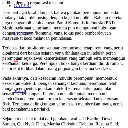
terlibat dengan organisasi tersebut.
GALERI
Dari berbagai kisah, tampak bahwa gerakan perempuan ini pada
mulanya tak ambil pusing dengan kegiatan politik. Bahkan mereka
juga mengambil jarak dengan Partai Komunis Indonesia (PKI).
Meski pada saat yang sama, mereka pun mempunyai hubungan
dengan semangat ‘komunis’ yang fokus pada pemberdayaan
KONTAK
masyarakat kecil melawan penindasan.
Terlepas dari pro-kontra seputar komunisme, tetapi poin yang perlu
dipahami dari bagian sejarah yang dihilangkan ini adalah peran
perempuan sejak awal kemerdekaan yang tumbuh serta membangun
ketahanan keluarga. Perempuan tidak hanya berdiam diri di rumah,
tetapi ikut terlibat dalam ruang perjuangan bersama laki-laki.
Pada akhirnya, dari kesadaran individu perempuan, membentuk
kesadaran kolektif. Dengan semangat keibuan, perempuan lebih
mudah membentuk gerakan kolektif karena terikat pada nilai
Search
senasib-seperjuangan. Perempuan lebih mudah memahami
penderitaan perempuan korban kekerasan seksual dan kekerasan
fisik. Terutama di lingkungan yang masih memberikan ruang gerak
bagi pemahaman patriarki.
Sejarah mencatat mulai dari gerakan awal, ada Kartini, Dewi
Sartika, Cut Nyak Dien, Martha Christina Tiahahu, Rasuna Said,