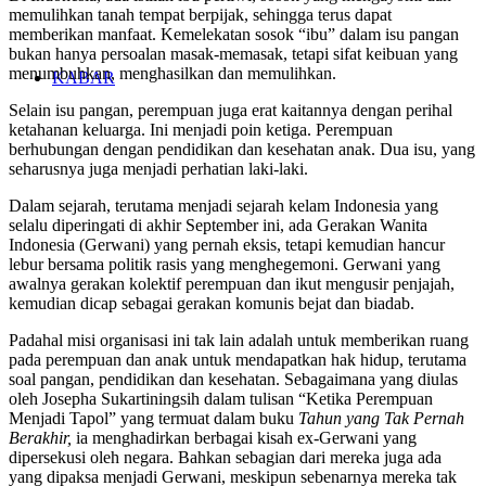
memulihkan tanah tempat berpijak, sehingga terus dapat
memberikan manfaat. Kemelekatan sosok “ibu” dalam isu pangan
bukan hanya persoalan masak-memasak, tetapi sifat keibuan yang
menumbuhkan, menghasilkan dan memulihkan.
KABAR
Selain isu pangan, perempuan juga erat kaitannya dengan perihal
ketahanan keluarga. Ini menjadi poin ketiga. Perempuan
berhubungan dengan pendidikan dan kesehatan anak. Dua isu, yang
seharusnya juga menjadi perhatian laki-laki.
Dalam sejarah, terutama menjadi sejarah kelam Indonesia yang
selalu diperingati di akhir September ini, ada Gerakan Wanita
Indonesia (Gerwani) yang pernah eksis, tetapi kemudian hancur
lebur bersama politik rasis yang menghegemoni. Gerwani yang
awalnya gerakan kolektif perempuan dan ikut mengusir penjajah,
kemudian dicap sebagai gerakan komunis bejat dan biadab.
Padahal misi organisasi ini tak lain adalah untuk memberikan ruang
pada perempuan dan anak untuk mendapatkan hak hidup, terutama
soal pangan, pendidikan dan kesehatan. Sebagaimana yang diulas
oleh Josepha Sukartiningsih dalam tulisan “Ketika Perempuan
Menjadi Tapol” yang termuat dalam buku
Tahun yang Tak Pernah
Berakhir,
ia menghadirkan berbagai kisah ex-Gerwani yang
dipersekusi oleh negara. Bahkan sebagian dari mereka juga ada
yang dipaksa menjadi Gerwani, meskipun sebenarnya mereka tak