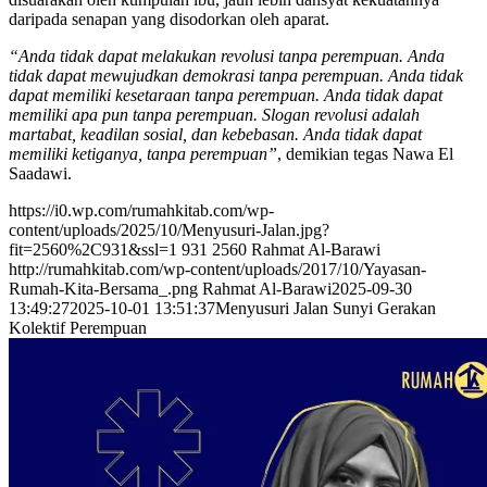
daripada senapan yang disodorkan oleh aparat.
“Anda tidak dapat melakukan revolusi tanpa perempuan. Anda
tidak dapat mewujudkan demokrasi tanpa perempuan. Anda tidak
dapat memiliki kesetaraan tanpa perempuan. Anda tidak dapat
memiliki apa pun tanpa perempuan. Slogan revolusi adalah
martabat, keadilan sosial, dan kebebasan. Anda tidak dapat
memiliki ketiganya, tanpa perempuan”
, demikian tegas Nawa El
Saadawi.
https://i0.wp.com/rumahkitab.com/wp-
content/uploads/2025/10/Menyusuri-Jalan.jpg?
fit=2560%2C931&ssl=1
931
2560
Rahmat Al-Barawi
http://rumahkitab.com/wp-content/uploads/2017/10/Yayasan-
Rumah-Kita-Bersama_.png
Rahmat Al-Barawi
2025-09-30
13:49:27
2025-10-01 13:51:37
Menyusuri Jalan Sunyi Gerakan
Kolektif Perempuan