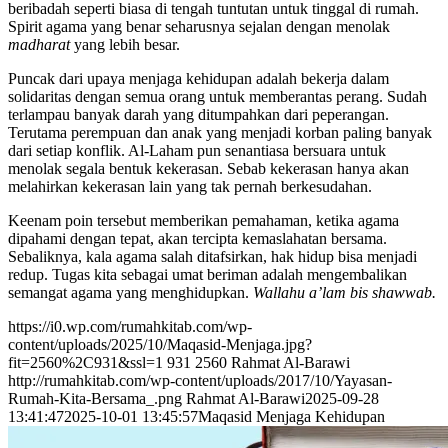
beribadah seperti biasa di tengah tuntutan untuk tinggal di rumah.
Spirit agama yang benar seharusnya sejalan dengan menolak
madharat
yang lebih besar.
Puncak dari upaya menjaga kehidupan adalah bekerja dalam
solidaritas dengan semua orang untuk memberantas perang. Sudah
terlampau banyak darah yang ditumpahkan dari peperangan.
Terutama perempuan dan anak yang menjadi korban paling banyak
dari setiap konflik. Al-Laham pun senantiasa bersuara untuk
menolak segala bentuk kekerasan. Sebab kekerasan hanya akan
melahirkan kekerasan lain yang tak pernah berkesudahan.
Keenam poin tersebut memberikan pemahaman, ketika agama
dipahami dengan tepat, akan tercipta kemaslahatan bersama.
Sebaliknya, kala agama salah ditafsirkan, hak hidup bisa menjadi
redup. Tugas kita sebagai umat beriman adalah mengembalikan
semangat agama yang menghidupkan.
Wallahu a’lam bis shawwab.
https://i0.wp.com/rumahkitab.com/wp-
content/uploads/2025/10/Maqasid-Menjaga.jpg?
fit=2560%2C931&ssl=1
931
2560
Rahmat Al-Barawi
http://rumahkitab.com/wp-content/uploads/2017/10/Yayasan-
Rumah-Kita-Bersama_.png
Rahmat Al-Barawi
2025-09-28
13:41:47
2025-10-01 13:45:57
Maqasid Menjaga Kehidupan