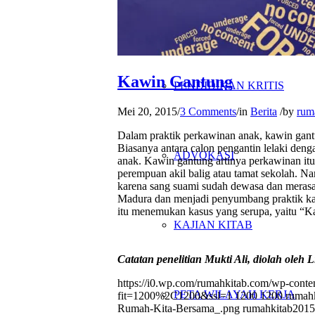
PENELITIAN
Kawin Gantung
PENDIDIKAN KRITIS
Mei 20, 2015
/
3 Comments
/
in
Berita
/
by
rum
Dalam praktik perkawinan anak, kawin gantu
Biasanya antara calon pengantin lelaki de
ADVOKASI
anak. Kawin gantung artinya perkawinan itu
perempuan akil balig atau tamat sekolah. N
karena sang suami sudah dewasa dan merasa t
Madura dan menjadi penyumbang praktik kaw
itu menemukan kasus yang serupa, yaitu “
KAJIAN KITAB
Catatan penelitian Mukti Ali, diolah oleh 
https://i0.wp.com/rumahkitab.com/wp-cont
PETA WILAYAH KERJA
fit=1200%2C1200&ssl=1
1200
1200
rumah
Rumah-Kita-Bersama_.png
rumahkitab
2015