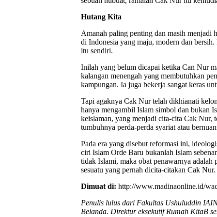
sebuah nubuat, ramalan Cak Nur itu kemudi
Hutang Kita
Amanah paling penting dan masih menjadi 
di Indonesia yang maju, modern dan bersi
itu sendiri.
Inilah yang belum dicapai ketika Can Nur m
kalangan menengah yang membutuhkan pen
kampungan. Ia juga bekerja sangat keras u
Tapi agaknya Cak Nur telah dikhianati ke
hanya mengambil Islam simbol dan bukan Isla
keislaman, yang menjadi cita-cita Cak Nur, 
tumbuhnya perda-perda syariat atau bernuans
Pada era yang disebut reformasi ini, ideolo
ciri Islam Orde Baru bukanlah Islam sebena
tidak Islami, maka obat penawarnya adalah 
sesuatu yang pernah dicita-citakan Cak Nur.
Dimuat di:
http://www.madinaonline.id/waca
Penulis lulus dari Fakultas Ushuluddin IAI
Belanda. Direktur eksekutif Rumah KitaB seka