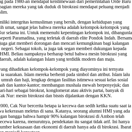
ng pada 1980-an mendapat keistimewaan dari pemerintahan Orde Baru
Sebagian mereka yang tak duduk di birokrasi mendapat peluang menjadi
lim.
liki intergritas kemusliman yang bersih, dengan kehidupan yang
lih umat, sangat jelas bahwa mereka adalah kelompok-kelompok yang
 Nur selama ini. Untuk memenuhi kepentingan kelompok ini, dibangunl
eperti Paramadina, yang terletak di daerah elite Pondok Indah. Bersam
juga giat memberi dorongan dan mencari kemungkinan bagi kalangan
 negeri. Sebagai tokoh, ia juga tak segan memberi dukungan kepada
di HMI. Beliau nampaknya berharap betul bahwa mesin birokrasi yang
aerah, adalah kalangan Islam yang terdidik modern dan maju.
yang dihadirkan kelompok-kelompok yang diayominya ini ternyata
ia suarakan. Islam mereka berhenti pada simbol dan atribut. Islam lalu
rah dan haji, lengkap dengan fasilitas istimewa sesuai kelas sosial
mah dan kantor-kantor; membangun mushala mewah berpenyejuk; dan
i-hari sebagai birokrat, konglomerat atau aktivis partai, banyak di
 Cak Nur: mesin birokrasi dan bisnis dijalankan dengan KKN.
00, Cak Nur bercerita betapa ia kecewa dan sedih ketika suatu saat ia
wa kekerasan meletus di sana. Katanya, seorang alumni HMI yang ada
dengan bangga bahwa hampir 90% kalangan birokrasi di Ambon telah
ecewa karena, menurutnya, pendekatan itu sangat tidak arif. Ini hanya
umber kekuasaan dan ekonomi di daerah hanya ada di birokrasi. Ibarat