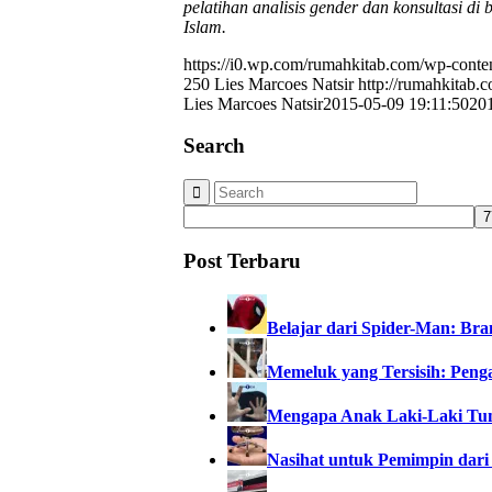
pelatihan analisis gender dan konsultasi d
Islam.
https://i0.wp.com/rumahkitab.com/wp-cont
250
Lies Marcoes Natsir
http://rumahkitab
Lies Marcoes Natsir
2015-05-09 19:11:50
20
Search
Post Terbaru
Belajar dari Spider-Man: Br
Memeluk yang Tersisih: Penga
Mengapa Anak Laki-Laki Tu
Nasihat untuk Pemimpin dari