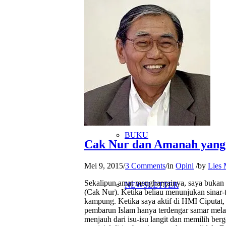
JARINGAN
KARYA
BUKU
Cak Nur dan Amanah yang 
Mei 9, 2015
/
3 Comments
/
in
Opini
/
by
Lies 
Sekalipun amat menghargainya, saya bukan
NEWSLETTER
(Cak Nur). Ketika beliau menunjukan sinar-t
kampung. Ketika saya aktif di HMI Ciputat
pembarun Islam hanya terdengar samar melalu
menjauh dari isu-isu langit dan memilih ber