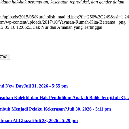
i bidang hak-hak perempuan, kesehatan reproduksi, dan gender dalam
ent/uploads/2015/05/Nurcholish_madjid.jpeg?fit=250%2C249&ssl=1
24
.com/wp-content/uploads/2017/10/Yayasan-Rumah-Kita-Bersama_.png
15-05-16 12:05:53
Cak Nur dan Amanah yang Tertinggal
and New Day
Juli 31, 2026 - 5:55 pm
suhan Kolektif dan Hak Pendidikan Anak di Balik Jeruji
Juli 31,
mbuh Menjadi Pelaku Kekerasan?
Juli 30, 2026 - 5:11 pm
 Imam Al-Ghazali
Juli 28, 2026 - 5:29 pm