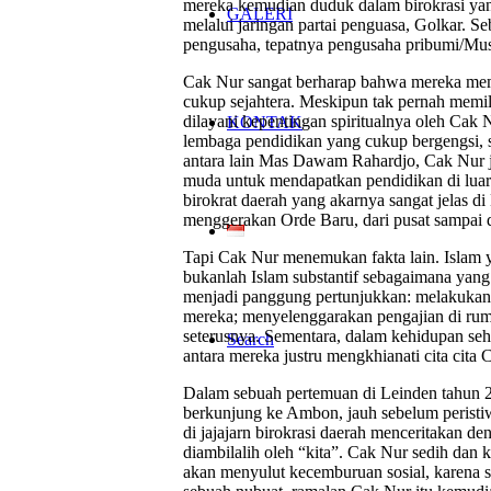
mereka kemudian duduk dalam birokrasi ya
GALERI
melalui jaringan partai penguasa, Golkar. 
pengusaha, tepatnya pengusaha pribumi/Mus
Cak Nur sangat berharap bahwa mereka memi
cukup sejahtera. Meskipun tak pernah memi
dilayani kepentingan spiritualnya oleh Cak
KONTAK
lembaga pendidikan yang cukup bergengsi, s
antara lain Mas Dawam Rahardjo, Cak Nur 
muda untuk mendapatkan pendidikan di luar
birokrat daerah yang akarnya sangat jelas 
menggerakan Orde Baru, dari pusat sampai d
Tapi Cak Nur menemukan fakta lain. Islam 
bukanlah Islam substantif sebagaimana yang 
menjadi panggung pertunjukkan: melakukan um
mereka; menyelenggarakan pengajian di ru
seterusnya. Sementara, dalam kehidupan sehar
Search
antara mereka justru mengkhianati cita cita
Dalam sebuah pertemuan di Leinden tahun 20
berkunjung ke Ambon, jauh sebelum peristi
di jajajarn birokrasi daerah menceritakan 
diambilalih oleh “kita”. Cak Nur sedih dan k
akan menyulut kecemburuan sosial, karena s