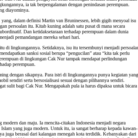
ingkungannya, ia tak berpengalaman dengan penindasan perempuan.
ng diayominya.
U yang, dalam definisi Martin van Bruninessen, lebih gigih menyoal isu
an persoalan itu. Kitab kuning adalah satu pusat di mana secara
subordinatif. Dan ketidaksetaraan terhadap perempuan dalam dunia
 menjadi pemandangan mereka sehari hari.
itu di lingkungannya. Setidaknya, isu itu tersembunyi menjadi persoala
mendapatkan sanksi sosial berupa “pengucilan” atau “kita tak perlu
 perempuan di lingkungan Cak Nur tampak mendapat perlindungan
erhadap perempuan.
ing dengan sikapnya. Para istri di lingkungannya punya kegiatan yan
il sendiri serta bersosialisasi sesuai dengan pilihannya sendiri.
t sulit bagi Cak Nur. Mengapakah pula ia harus dipaksa untuk bicara
g modern dan maju. Ia mencita-citakan Indonesia menjadi negara
p Islam yang juga modern. Untuk itu, ia sangat berharap kepada kawan-
juga berasal dari kalangan menegah kota terdidik. Kebanyakan dari