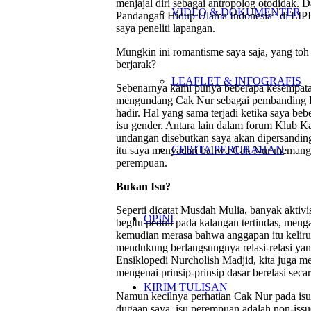
menjajal diri sebagai antropolog otodidak. 
VIDEO & DOKUMENTER
Pandangan Hidup Ulama Indonesia” di LIPI di
saya peneliti lapangan.
Mungkin ini romantisme saya saja, yang toh
berjarak?
LEAFLET & INFOGRAFIS
Sebenarnya kami punya beberapa kesempata
mengundang Cak Nur sebagai pembanding Riff
hadir. Hal yang sama terjadi ketika saya be
isu gender. Antara lain dalam forum Klub K
undangan disebutkan saya akan dipersandi
CERITA PERUBAHAN
itu saya menyadari bahwa Cak Nur memang k
perempuan.
Bukan Isu?
Seperti dicatat Musdah Mulia, banyak aktiv
OPINI
begitu peduli pada kalangan tertindas, me
kemudian merasa bahwa anggapan itu keliru
mendukung berlangsungnya relasi-relasi yang 
Ensiklopedi Nurcholish Madjid, kita juga 
mengenai prinsip-prinsip dasar berelasi secar
KIRIM TULISAN
Namun kecilnya perhatian Cak Nur pada isu
dugaan saya, isu perempuan adalah non-iss