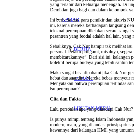
yang terlahir dari keluarga menengah. Di l
Demikian juga bagi dan dalam kelompok ya
KABAR
Ini berbeda dari para pemikir dan aktivis N
ini, karena mereka berhadapan langsung deng
tekstual perempuan diletakan secara sangat 
pesantren yang feodal adalah hal lain, yang
Sebaliknya, Cak Nur hampir tak melihat isu 
BERITA
personal. Pelaku poligami, misalnya, segera 
membicarakannya”. Dari sisi ini, kalangan
kolektif berupa budaya yang lebih santun t
Maka sangat bisa dipahami jika Cak Nur gem
hebat dan mandiri. Mereka bebas menyetir mob
JADWAL
Menyatakan bahwa perempuan tertindas sanga
isu perempuan?
Cita dan Fakta
LIPUTAN MEDIA
Lalu persoalan apa yang dihadapi Cak Nur?
Ia punya mimpi tentang Islam Indonesia yan
modern, maju, yang dilandasi prinsip-prinsi
kawannya dari kalangan HMI, yang umumnya 