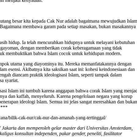
an menjadi kenyataan.
hutang besar kita kepada Cak Nur adalah bagaimana mewujudkan Isla
h. Bagaimana membawa garam pada setiap masakan, bukan masakannya
asih hidup. Ia telah mencurahkan hidupnya untuk melayani kebutuhan
gayoman, dengan memberikan corak keberagamaan yang tidak
ntuk membuktikan bahwa Islam cocok untuk kehidupan modern.
lompok utama yang diayominya itu. Mereka memanfatakannya dengan
m esensi. Akibatnya kita saksikan saat ini: kohesi keindonesiaan dan
tengah diancam praktik ideologisasi Islam, seperti tampak dalam
a syariat.
gisasi Islam ini tumbuh karena anggapan bahwa corak Islam yang menja
rnya dan kaffah, menyeluruh. Karena pengelolaan negara yang korup
penerapan ideologi Islam. Semua ini jelas sangat meresahkan dan buka
 ***
na/bilik-cak-nur/cak-nur-dan-amanah-yang-tertinggal/
N Jakarta dan memperoleh gelar master dari Universitas Amsterdam,
ligus konsultan independen, pakar gender, peneliti, fasilitator