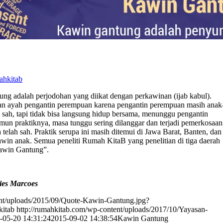
ahkitab
ng adalah perjodohan yang diikat dengan perkawinan (ijab kabul).
ngan ayah pengantin perempuan karena pengantin perempuan masih anak
 sah, tapi tidak bisa langsung hidup bersama, menunggu pengantin
amun praktiknya, masa tunggu sering dilanggar dan terjadi pemerkosaan
elah sah. Praktik serupa ini masih ditemui di Jawa Barat, Banten, dan
in anak. Semua peneliti Rumah KitaB yang penelitian di tiga daerah
Kawin Gantung”.
Lies Marcoes
ent/uploads/2015/09/Quote-Kawin-Gantung.jpg?
kitab
http://rumahkitab.com/wp-content/uploads/2017/10/Yayasan-
-05-20 14:31:24
2015-09-02 14:38:54
Kawin Gantung