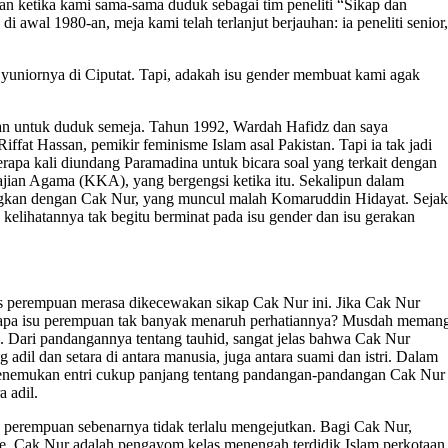
Dan ketika kami sama-sama duduk sebagai tim peneliti “Sikap dan
 awal 1980-an, meja kami telah terlanjut berjauhan: ia peneliti senior,
 yuniornya di Ciputat. Tapi, adakah isu gender membuat kami agak
n untuk duduk semeja. Tahun 1992, Wardah Hafidz dan saya
at Hassan, pemikir feminisme Islam asal Pakistan. Tapi ia tak jadi
berapa kali diundang Paramadina untuk bicara soal yang terkait dengan
ajian Agama (KKA), yang bergengsi ketika itu. Sekalipun dalam
ngkan dengan Cak Nur, yang muncul malah Komaruddin Hidayat. Sejak
elihatannya tak begitu berminat pada isu gender dan isu gerakan
is perempuan merasa dikecewakan sikap Cak Nur ini. Jika Cak Nur
ngapa isu perempuan tak banyak menaruh perhatiannya? Musdah meman
. Dari pandangannya tentang tauhid, sangat jelas bahwa Cak Nur
adil dan setara di antara manusia, juga antara suami dan istri. Dalam
menemukan entri cukup panjang tentang pandangan-pandangan Cak Nur
a adil.
 perempuan sebenarnya tidak terlalu mengejutkan. Bagi Cak Nur,
ue. Cak Nur adalah pengayom kelas menengah terdidik Islam perkotaan