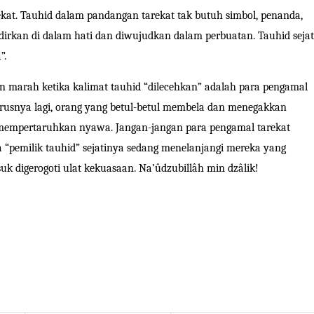
ekat. Tauhid dalam pandangan tarekat tak butuh simbol, penanda,
dirkan di dalam hati dan diwujudkan dalam perbuatan. Tauhid sejat
”.
n marah ketika kalimat tauhid “dilecehkan” adalah para pengamal
arusnya lagi, orang yang betul-betul membela dan menegakkan
 mempertaruhkan nyawa. Jangan-jangan para pengamal tarekat
“pemilik tauhid” sejatinya sedang menelanjangi mereka yang
uk digerogoti ulat kekuasaan.
Na’
û
dzubill
â
h min dz
â
lik
!