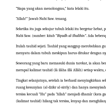
“Siapa yang akan menolongmu,” kata lelaki itu.
“Allah!” Jawab Nabi Saw. tenang.
Seketika itu juga sekujur tubuh lelaki itu bergetar heba
Nabi Saw. (sumber: kitab “
Riyadh al-Shalihin”
. Ada beberap
Itulah tauhid sejati. Tauhid yang sanggup merobohkan g
menyatu dalam tubuh meskipun harus ditukar dengan n
Seseorang yang baru memasuki dunia tarekat, ia akan b
merapal kalimat tauhid (
l
â
il
â
ha ill
â
All
â
h
) setiap waktu,
Tingkat selanjutnya, setelah ia berhasil menyingkirkan s
ruang kesunyian (
al-dzikr al-sirr
î
y
) dan hanya mesnyisahk
tersisa kecuali “
Hu
” pada “Allah” menjadi
dham
î
r
(kata ga
(kalimat tauhid) hilang tak tersisa, lenyap dan menghilan