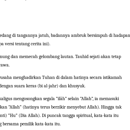
t, pedang di tangannya jatuh, badannya ambruk bersimpuh di hadapa
a versi tentang cerita ini).
unung dan memecah gelombang lautan. Tauhid sejati akan tetap
yawa.
erusaha menghadirkan Tuhan di dalam hatinya secara istikamah
 dengan suara keras (
bi al-jahr
) dan khusyuk.
ekaligus mengosongkan segala “
il
â
h
” selain “Allah”, ia memasuki
an “Allah” (hatinya terus berzikir menyebut Allah). Hingga tak
nti) “
Hu
” (Dia Allah). Di puncak tangga spiritual, kata-kata itu
g bersama pemilik kata-kata itu.