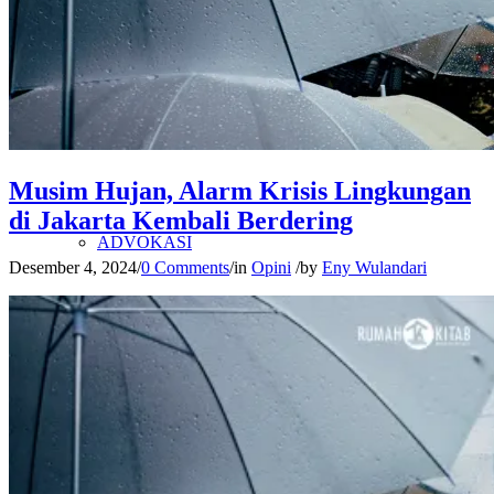
PENELITIAN
PENDIDIKAN KRITIS
Musim Hujan, Alarm Krisis Lingkungan
di Jakarta Kembali Berdering
ADVOKASI
Desember 4, 2024
/
0 Comments
/
in
Opini
/
by
Eny Wulandari
KAJIAN KITAB
PETA WILAYAH KERJA