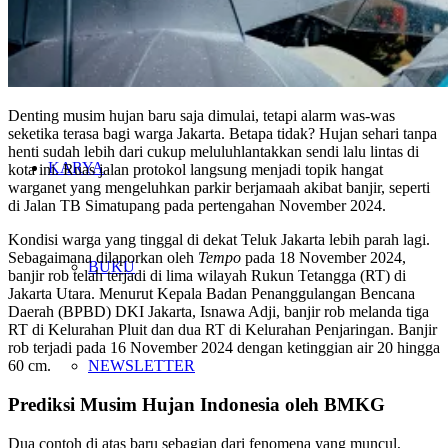
JARINGAN
Denting musim hujan baru saja dimulai, tetapi alarm was-was
seketika terasa bagi warga Jakarta. Betapa tidak? Hujan sehari tanpa
henti sudah lebih dari cukup meluluhlantakkan sendi lalu lintas di
KARYA
kota ini. Ruas jalan protokol langsung menjadi topik hangat
warganet yang mengeluhkan parkir berjamaah akibat banjir, seperti
di Jalan TB Simatupang pada pertengahan November 2024.
Kondisi warga yang tinggal di dekat Teluk Jakarta lebih parah lagi.
Sebagaimana dilaporkan oleh
Tempo
pada 18 November 2024,
BUKU
banjir rob telah terjadi di lima wilayah Rukun Tetangga (RT) di
Jakarta Utara. Menurut Kepala Badan Penanggulangan Bencana
Daerah (BPBD) DKI Jakarta, Isnawa Adji, banjir rob melanda tiga
RT di Kelurahan Pluit dan dua RT di Kelurahan Penjaringan. Banjir
rob terjadi pada 16 November 2024 dengan ketinggian air 20 hingga
NEWSLETTER
60 cm.
Prediksi Musim Hujan Indonesia oleh BMKG
Dua contoh di atas baru sebagian dari fenomena yang muncul,