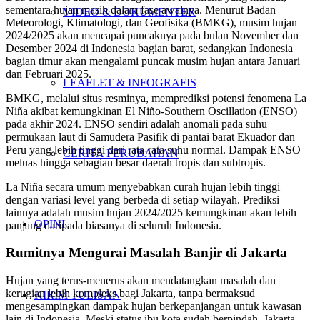
sementara hujan masih dalam fase awalnya. Menurut Badan
VIDEO & DOKUMENTER
Meteorologi, Klimatologi, dan Geofisika (BMKG), musim hujan
2024/2025 akan mencapai puncaknya pada bulan November dan
Desember 2024 di Indonesia bagian barat, sedangkan Indonesia
bagian timur akan mengalami puncak musim hujan antara Januari
dan Februari 2025.
LEAFLET & INFOGRAFIS
BMKG, melalui situs resminya, memprediksi potensi fenomena La
Niña akibat kemungkinan El Niño-Southern Oscillation (ENSO)
pada akhir 2024. ENSO sendiri adalah anomali pada suhu
permukaan laut di Samudera Pasifik di pantai barat Ekuador dan
Peru yang lebih tinggi dari rata-rata suhu normal. Dampak ENSO
CERITA PERUBAHAN
meluas hingga sebagian besar daerah tropis dan subtropis.
La Niña secara umum menyebabkan curah hujan lebih tinggi
dengan variasi level yang berbeda di setiap wilayah. Prediksi
lainnya adalah musim hujan 2024/2025 kemungkinan akan lebih
OPINI
panjang daripada biasanya di seluruh Indonesia.
Rumitnya Mengurai Masalah Banjir di Jakarta
Hujan yang terus-menerus akan mendatangkan masalah dan
kerugian lebih kompleks bagi Jakarta, tanpa bermaksud
KIRIM TULISAN
mengesampingkan dampak hujan berkepanjangan untuk kawasan
lain di Indonesia. Meski status ibu kota sudah berpindah, Jakarta