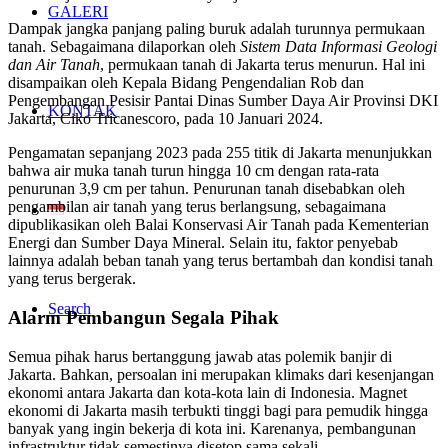
GALERI
Dampak jangka panjang paling buruk adalah turunnya permukaan
tanah. Sebagaimana dilaporkan oleh
Sistem Data Informasi Geologi
dan Air Tanah
, permukaan tanah di Jakarta terus menurun. Hal ini
disampaikan oleh Kepala Bidang Pengendalian Rob dan
Pengembangan Pesisir Pantai Dinas Sumber Daya Air Provinsi DKI
KONTAK
Jakarta, Ciko Tricanescoro, pada 10 Januari 2024.
Pengamatan sepanjang 2023 pada 255 titik di Jakarta menunjukkan
bahwa air muka tanah turun hingga 10 cm dengan rata-rata
penurunan 3,9 cm per tahun. Penurunan tanah disebabkan oleh
pengambilan air tanah yang terus berlangsung, sebagaimana
dipublikasikan oleh Balai Konservasi Air Tanah pada Kementerian
Energi dan Sumber Daya Mineral. Selain itu, faktor penyebab
lainnya adalah beban tanah yang terus bertambah dan kondisi tanah
yang terus bergerak.
Search
Alarm Pembangun Segala Pihak
Semua pihak harus bertanggung jawab atas polemik banjir di
Jakarta. Bahkan, persoalan ini merupakan klimaks dari kesenjangan
ekonomi antara Jakarta dan kota-kota lain di Indonesia. Magnet
ekonomi di Jakarta masih terbukti tinggi bagi para pemudik hingga
banyak yang ingin bekerja di kota ini. Karenanya, pembangunan
infrastruktur tidak semestinya disetop sama sekali.