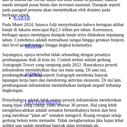
masih menjadi pusat bisnis dan investasi nasional. Dampak seperti
pada paragraf pertama akan menimbulkan efek domino pada
berbagai aspek.
KABAR
Pada Maret 2024, Isnawa Adji menyebutkan bahwa kerugian akibat
banjir di Jakarta mencapai Rp2,1 triliun per tahun. Karenanya,
berbagai upaya memitigasi dampak banjir terus dilakukan sepanjang
tahun. Contohnya adalah normalisasi sungai hingga gerakan biopori,
dari level rumah tangga hingga tingkat kotamadya.
BERITA
Sayangnya, upaya tersebut tidak sebanding dengan pesatnya
pembangunan fisik di kota ini. Contoh terkini adalah gedung
Autograph Tower yang rampung pada 2022. Banyaknya proyek
infrastruktur menimbulkan dua sisi mata uang. Di satu sisi,
JADWAL
pembangunan gedung seperti Autograph membuka banyak
lapangan kerja baru dan mendorong aktivitas ekonomi. Di sisi lain,
pembangunan infrastruktur menimbulkan dampak negatif terhadap
lingkungan.
Penyebabnya adalah tidak semua proyek infrastruktur memberikan
LIPUTAN MEDIA
ruang hijau yang cukup, yaitu sebesar 30 persen. Hal yang lebih
mengkhawatirkan adalah semakin bertambahnya beton dan besi
yang membuat “jalan air” semakin mengecil. Ruang resapan setiap
gedung belum tentu memadai. Tidak mengherankan jika hujan lebat
sedikit saja sudah membuat banyak jalan terendam air.