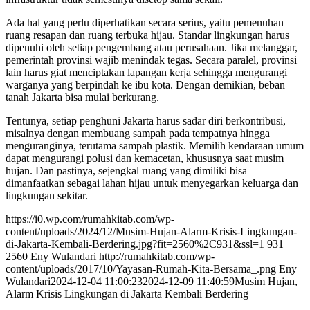
Ada hal yang perlu diperhatikan secara serius, yaitu pemenuhan
ruang resapan dan ruang terbuka hijau. Standar lingkungan harus
dipenuhi oleh setiap pengembang atau perusahaan. Jika melanggar,
pemerintah provinsi wajib menindak tegas. Secara paralel, provinsi
lain harus giat menciptakan lapangan kerja sehingga mengurangi
warganya yang berpindah ke ibu kota. Dengan demikian, beban
tanah Jakarta bisa mulai berkurang.
Tentunya, setiap penghuni Jakarta harus sadar diri berkontribusi,
misalnya dengan membuang sampah pada tempatnya hingga
menguranginya, terutama sampah plastik. Memilih kendaraan umum
dapat mengurangi polusi dan kemacetan, khususnya saat musim
hujan. Dan pastinya, sejengkal ruang yang dimiliki bisa
dimanfaatkan sebagai lahan hijau untuk menyegarkan keluarga dan
lingkungan sekitar.
https://i0.wp.com/rumahkitab.com/wp-
content/uploads/2024/12/Musim-Hujan-Alarm-Krisis-Lingkungan-
di-Jakarta-Kembali-Berdering.jpg?fit=2560%2C931&ssl=1
931
2560
Eny Wulandari
http://rumahkitab.com/wp-
content/uploads/2017/10/Yayasan-Rumah-Kita-Bersama_.png
Eny
Wulandari
2024-12-04 11:00:23
2024-12-09 11:40:59
Musim Hujan,
Alarm Krisis Lingkungan di Jakarta Kembali Berdering