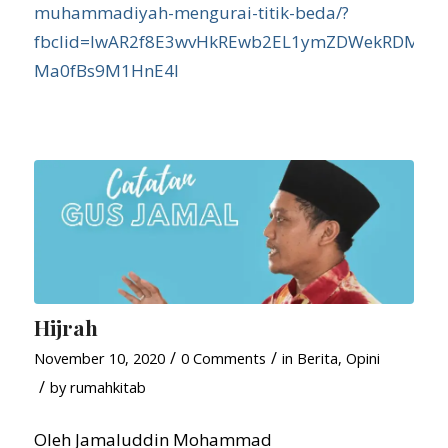
muhammadiyah-mengurai-titik-beda/?
fbclid=IwAR2f8E3wvHkREwb2EL1ymZDWekRDM9wA
Ma0fBs9M1HnE4I
Hijrah
/
/
November 10, 2020
0 Comments
in
Berita
,
Opini
/
by
rumahkitab
Oleh Jamaluddin Mohammad