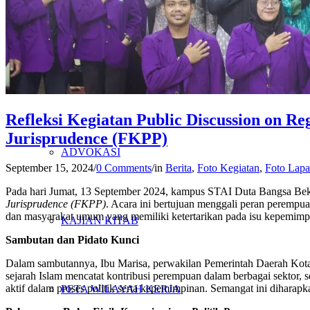
PENELITIAN
PENDIDIKAN KRITIS
Refleksi Kegiatan Public Discussion on R
Jurisprudence (FKPP)
ADVOKASI
September 15, 2024
/
0 Comments
/
in
Berita
,
Foto Kegiatan
,
Foto Lap
Pada hari Jumat, 13 September 2024, kampus STAI Duta Bangsa Bek
Jurisprudence (FKPP)
. Acara ini bertujuan menggali peran perempu
dan masyarakat umum yang memiliki ketertarikan pada isu kepemimp
KAJIAN KITAB
Sambutan dan Pidato Kunci
Dalam sambutannya, Ibu Marisa, perwakilan Pemerintah Daerah Kota 
sejarah Islam mencatat kontribusi perempuan dalam berbagai sektor, 
aktif dalam proses politik serta kepemimpinan. Semangat ini diharap
PETA WILAYAH KERJA