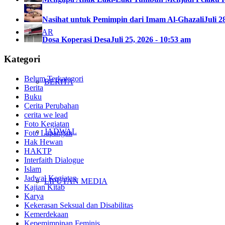
Nasihat untuk Pemimpin dari Imam Al-Ghazali
Juli 2
KABAR
Dosa Koperasi Desa
Juli 25, 2026 - 10:53 am
Kategori
Belum Terkategori
BERITA
Berita
Buku
Cerita Perubahan
cerita we lead
Foto Kegiatan
JADWAL
Foto Lapangan
Hak Hewan
HAKTP
Interfaith Dialogue
Islam
Jadwal Kegiatan
LIPUTAN MEDIA
Kajian Kitab
Karya
Kekerasan Seksual dan Disabilitas
Kemerdekaan
Kepemimpinan Feminis