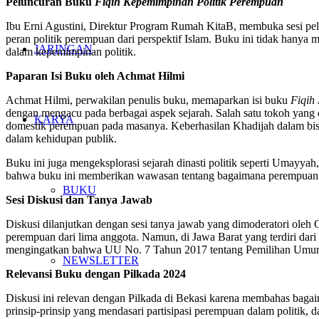
Peluncuran Buku
Fiqih Kepemimpinan Politik Perempuan
Ibu Erni Agustini, Direktur Program Rumah KitaB, membuka sesi pe
peran politik perempuan dari perspektif Islam. Buku ini tidak hanya
JARINGAN
dalam kepemimpinan politik.
Paparan Isi Buku oleh Achmat Hilmi
Achmat Hilmi, perwakilan penulis buku, memaparkan isi buku
Fiqih
dengan mengacu pada berbagai aspek sejarah. Salah satu tokoh yang 
KARYA
domestik perempuan pada masanya. Keberhasilan Khadijah dalam bi
dalam kehidupan publik.
Buku ini juga mengeksplorasi sejarah dinasti politik seperti Umayya
bahwa buku ini memberikan wawasan tentang bagaimana perempuan m
BUKU
Sesi Diskusi dan Tanya Jawab
Diskusi dilanjutkan dengan sesi tanya jawab yang dimoderatori ole
perempuan dari lima anggota. Namun, di Jawa Barat yang terdiri dar
mengingatkan bahwa UU No. 7 Tahun 2017 tentang Pemilihan Umum m
NEWSLETTER
Relevansi Buku dengan Pilkada 2024
Diskusi ini relevan dengan Pilkada di Bekasi karena membahas bag
prinsip-prinsip yang mendasari partisipasi perempuan dalam politik, 