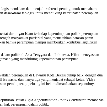
ologis mendalam dan menjadi referensi penting untuk memahami
akan dasar-dasar teologis untuk mendukung keterlibatan perempuan
ncatat dukungan Islam terhadap kepemimpinan politik perempuan
 tengah masyarakat patriarkal yang mematahkan batasan peran
ukkan bahwa perempuan mampu memberikan kontribusi signifikan
n dalam politik di Asia Tenggara dan Indonesia. Hilmi menegaskan
keagamaan yang mendukung kepemimpinan perempuan.
rwakilan perempuan di Bawaslu Kota Bekasi cukup baik, dengan dua
di Bawaslu, dan hanya tiga yang menjabat sebagai ketua. Vidya
 pemilu, tetapi peluang ini belum dimanfaatkan sepenuhnya.
 keputusan. Buku
Fiqih Kepemimpinan Politik Perempuan
membahas
 dan hak perempuan dalam politik.