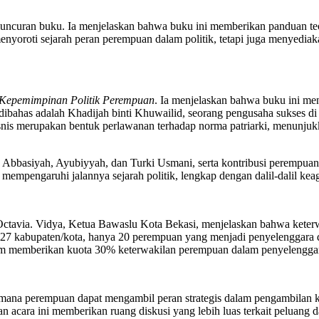
luncuran buku. Ia menjelaskan bahwa buku ini memberikan panduan te
 menyoroti sejarah peran perempuan dalam politik, tetapi juga menyedi
 Kepemimpinan Politik Perempuan
. Ia menjelaskan bahwa buku ini me
dibahas adalah Khadijah binti Khuwailid, seorang pengusaha sukses di
snis merupakan bentuk perlawanan terhadap norma patriarki, menunj
h, Abbasiyah, Ayubiyyah, dan Turki Usmani, serta kontribusi perempua
empengaruhi jalannya sejarah politik, lengkap dengan dalil-dalil 
h Octavia. Vidya, Ketua Bawaslu Kota Bekasi, menjelaskan bahwa kete
i 27 kabupaten/kota, hanya 20 perempuan yang menjadi penyelenggara 
emberikan kuota 30% keterwakilan perempuan dalam penyelenggaraan
aimana perempuan dapat mengambil peran strategis dalam pengambilan
dan acara ini memberikan ruang diskusi yang lebih luas terkait peluang