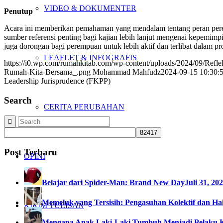
VIDEO & DOKUMENTER
Penutup
Acara ini memberikan pemahaman yang mendalam tentang peran peremp
sumber referensi penting bagi kajian lebih lanjut mengenai kepemimp
juga dorongan bagi perempuan untuk lebih aktif dan terlibat dalam p
LEAFLET & INFOGRAFIS
https://i0.wp.com/rumahkitab.com/wp-content/uploads/2024/09/Ref
Rumah-Kita-Bersama_.png
Mohammad Mahfudz
2024-09-15 10:30:
Leadership Jurisprudence (FKPP)
Search
CERITA PERUBAHAN
Post Terbaru
OPINI
Belajar dari Spider-Man: Brand New Day
Juli 31, 20
Memeluk yang Tersisih: Pengasuhan Kolektif dan Hak
KIRIM TULISAN
Mengapa Anak Laki-Laki Tumbuh Menjadi Pelaku 