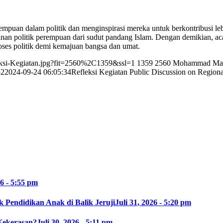
uan dalam politik dan menginspirasi mereka untuk berkontribusi lebi
inan politik perempuan dari sudut pandang Islam. Dengan demikian, aca
roses politik demi kemajuan bangsa dan umat.
leksi-Kegiatan.jpg?fit=2560%2C1359&ssl=1
1359
2560
Mohammad Ma
52
2024-09-24 06:05:34
Refleksi Kegiatan Public Discussion on Region
26 - 5:55 pm
 Pendidikan Anak di Balik Jeruji
Juli 31, 2026 - 5:20 pm
Kekerasan?
Juli 30, 2026 - 5:11 pm