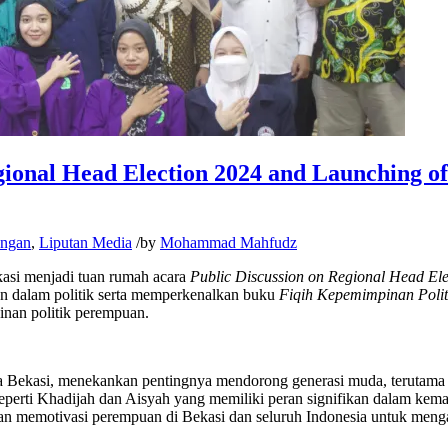
egional Head Election 2024 and Launching o
angan
,
Liputan Media
/
by
Mohammad Mahfudz
asi menjadi tuan rumah acara
Public Discussion on Regional Head Ele
an dalam politik serta memperkenalkan buku
Fiqih Kepemimpinan Poli
inan politik perempuan.
Bekasi, menekankan pentingnya mendorong generasi muda, terutama pe
seperti Khadijah dan Aisyah yang memiliki peran signifikan dalam kema
kan memotivasi perempuan di Bekasi dan seluruh Indonesia untuk menga