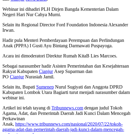
Webinar ini dihadiri PLH Dirjen Bangda Kementerian Dalam
Negeri Hari Nur Cahya Murni.
Selain itu Regional Director Ford Foundation Indonesia Alexander
Irwan.
Hadir pula Menteri Pemberdayaan Perempuan dan Perlindungan
Anak (PPPA) I Gusti Ayu Bintang Darmawati Puspayoga.
Acara ini dimoderatori Direktur Rumah KitaB Lies Marcoes.
Sebagai narasumber hadir Asisten Pemerintahan dan Kesejahteraan
Rakyat Kabupaten
Cianjur
Asep Suparman dan
PO
Cianjur
Nurasiah Jamil.
Selain itu, Bupati
Sumenep
Nurul Sugiyati dan Anggota DPRD
Kabupaten Lombok Utara Bagiarti turut menjadi narasumber dalam
webinar ini.
Artikel ini telah tayang di
Tribunnews.com
dengan judul Tokoh
Agama, Adat, dan Pemerintah Daerah Jadi Kunci Dalam Mencegah
Perkawinan
Anak,
https://www.tribunnews.com/nasional/2020/07/22/tokoh-
agama-adat-dan-pemerintah-daerah-jadi-kunci-dalam-mencegah-