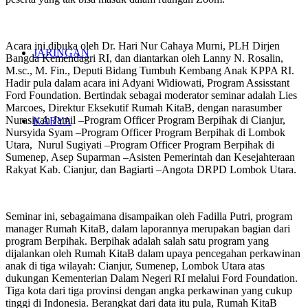
Acara ini dibuka oleh Dr. Hari Nur Cahaya Murni, PLH Dirjen
JARINGAN
Bangda Kemendagri RI, dan diantarkan oleh Lanny N. Rosalin,
M.sc., M. Fin., Deputi Bidang Tumbuh Kembang Anak KPPA RI.
Hadir pula dalam acara ini Adyani Widiowati, Program Assisstant
Ford Foundation. Bertindak sebagai moderator seminar adalah Lies
Marcoes, Direktur Eksekutif Rumah KitaB, dengan narasumber
Nurasiyah Jamil –Program Officer Program Berpihak di Cianjur,
KARYA
Nursyida Syam –Program Officer Program Berpihak di Lombok
Utara, Nurul Sugiyati –Program Officer Program Berpihak di
Sumenep, Asep Suparman –Asisten Pemerintah dan Kesejahteraan
Rakyat Kab. Cianjur, dan Bagiarti –Angota DRPD Lombok Utara.
Seminar ini, sebagaimana disampaikan oleh Fadilla Putri, program
manager Rumah KitaB, dalam laporannya merupakan bagian dari
program Berpihak. Berpihak adalah salah satu program yang
dijalankan oleh Rumah KitaB dalam upaya pencegahan perkawinan
anak di tiga wilayah: Cianjur, Sumenep, Lombok Utara atas
dukungan Kementerian Dalam Negeri RI melalui Ford Foundation.
Tiga kota dari tiga provinsi dengan angka perkawinan yang cukup
tinggi di Indonesia. Berangkat dari data itu pula, Rumah KitaB