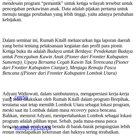
mendesain program “pemantik” untuk ketiga wilayah tersebut untuk
pencegahan perkawinan anak. Data adalah pijakan pertama untuk
menuju tangga perubahan yang lebih tinggi, yaitu adanya perubahan
kebijakan.
Dalam seminar ini, Rumah KitaB meluncurkan tiga laporan daerah
yang berisi tentang pelaksanaan kegiatan dan profil para pionir.
Ketiga buku itu adalah
Budaya untuk Berdaya: Pendekatan Budaya
untuk Pencegahan Kawin Anak (Pioner dari Frontier Kabupaten
Sumenep), Upaya Bersama Cegah Kawin Tak Terencana (Pioner
dari Frontier Kabupaten Cianjur), Menjaga Remaja Pasca
Bencana ((Pioner dari Frontier Kabupaten Lombok Utara)
Adyani Widiowati, dalam sambutannya, mengapresiasi kerja-kerja
OPINI
yang telah dilakukan oleh Rumah KitaB dalam program Berpihak,
terutama saat tetap memilih Lombok Utara sebagai lokasi program,
meski saat itu Lombak dalam masa
recovery
pasca bencana.
Bahkan, menurut Adyani, mempertahankan Lombok sebagai lokasi
program adalah pilihan tepat. Sebab, pada masa-masa pasca
bencana, anak-anak yang berada di barak-barak pengungsian lebih
KIRIM TULISAN
rentan mendapatkan kekerasan dan haknya sering terabaikan.