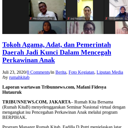
Tokoh Agama, Adat, dan Pemerintah
Daerah Jadi Kunci Dalam Mencegah
Perkawinan Anak
Juli 23, 2020
/
0 Comments
/
in
Berita
,
Foto Kegiatan
,
Liputan Media
/
by
rumahkitab
Laporan wartawan Tribunnews.com, Mafani Fidesya
Hutauruk
TRIBUNNEWS.COM, JAKARTA
– Rumah Kita Bersama
(Rumah KitaB) menyelenggarakan Seminar Nasional virtual dengan
mengangkat isu Pencegahan Perkawinan Anak melalui program
BERPIHAK.
Program Manager Rumah Kitab, Fadilla D Putri menjelaskan latar