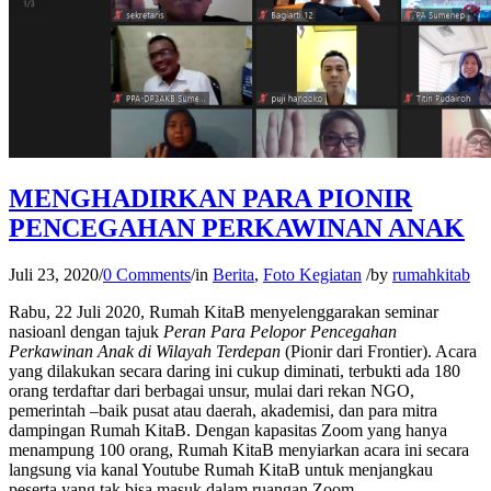
MENGHADIRKAN PARA PIONIR
PENCEGAHAN PERKAWINAN ANAK
Juli 23, 2020
/
0 Comments
/
in
Berita
,
Foto Kegiatan
/
by
rumahkitab
Rabu, 22 Juli 2020, Rumah KitaB menyelenggarakan seminar
nasioanl dengan tajuk
Peran Para Pelopor Pencegahan
Perkawinan Anak di Wilayah Terdepan
(Pionir dari Frontier). Acara
yang dilakukan secara daring ini cukup diminati, terbukti ada 180
orang terdaftar dari berbagai unsur, mulai dari rekan NGO,
pemerintah –baik pusat atau daerah, akademisi, dan para mitra
dampingan Rumah KitaB. Dengan kapasitas Zoom yang hanya
menampung 100 orang, Rumah KitaB menyiarkan acara ini secara
langsung via kanal Youtube Rumah KitaB untuk menjangkau
peserta yang tak bisa masuk dalam ruangan Zoom.