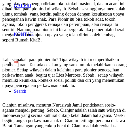
yang biasanya menghadirkan tokoh-tokoh nasional, dalam acara ini
GALERI
dihadirkan para pionir dari wilayah. Sebab, sesungghnya merekalah
ujung tombak, yang berdiri paling depan dengan kesuksesan upaya
pencegahan kawin anak. Para Pionir itu bisa tokoh adat, tokoh
agama, tokoh penggerak remaja dan perempuan, atau remaja itu
sendiri. Namun, para pionir ini bisa bergerak jika pemerintah daerah
KONTAK
menjamin keberlanjutan upaya yang telah dirintis oleh lembaga
seperti Rumah KitaB.
Lalu siapakah para pionier itu? Tiga wilayah ini memperlihatkan
pembelajaran. Tak ada cetakan yang sama untuk melahirkan seorang
pionier. Setiap wilayah dalam kelahiran para pionier pencegahan
perkawinan anak, begitu ujar Lies Marcoes. Sebab , setiap wilayah
memiliki keunikan, konteks sosial politik dan ciri yang menentukan
upaya pencegahan perkawinan anak itu.
Search
Cianjur, misalnya, menurut Nurasiyah Jamil pendekatan sosio-
agama menjadi penting. Sebab, Cianjur adalah salah satu wilayah di
Indonesia yang secara kultural cukup ketat dalam hal agama. Meski
begitu, angka perkawinan anak di Cianjur tertinggi pertama di Jawa
Barat. Tantangan yang cukup berat di Cianjur adalah revitaliasi