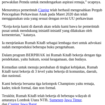
perwakilan Pemda untuk mendengarkan aspirasi remaja,” ucapnya.
Menurutnya pemerintah
Cianjur
telah berhasil mengesahkan Pergub
Pencegahan Perkawinan Anak pada Maret 2020 dan telah
menggunakan usia yang sesuai dengan revisi UU perkawinan
“Kerja-kerja kami di daerah akan selalu kami bawa ke pemerintah
pusat untuk mendukung inisiatif-inisiatif yang dilakukan oleh
kementerian,” katanya.
Ia menjelaskan Rumah KitaB sebagai lembaga riset untuk advokasi
sudah memproduksi beberapa buku pengetahuan.
Dalam program BERPIHAK ini Rumah KitaB bekerja dengan tiga
pendekatan, yaitu hukum, sosial keagamaan, dan budaya.
Kemudian untuk menuju perubahan di tingkat kebijakan, Rumah
KitaB turut bekerja di 3 level yaitu bekerja di komunitas, daerah,
dan nasional.
Kami bekerja bersama tiga kelompok Champions yaitu remaja,
kader, tokoh formal, dan non formal.
Terakhir, Rumah KitaB telah bekerja di beberapa wilayah di
antaranya Lombok Utara NTB,
Sumenep
Jawa Timur
,
dan
Cianjur
Jawa Barat
.