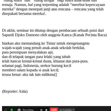
“ruang suara” dan “ ruang dengar” bagi suara anak-anak dan
remaja. Namun, hal yang terpenting adalah “merebut kepercayaan
mereka” dengan menepati janji atas rencana – rencana yang telah
disepakati bersama mereka!.
Di akhir, seminar ini ditutup dengan pembacaan sebuah puisi dari
Sapardi Djoko Damono oleh anggota Kanca (Kanak Pecinta Baca)
biarkan aku memandang ke Timur untuk mengenangmu
wajah-wajah yang penuh anak-anak sekolah berkilat,
para perempuan menyalakan api,
dan di telapak tangan para lelaki yang tabah
telah hancur kristal-kristal dusta, khianat dan pura-pura.
selamat pagi, Indonesia, seekor burung kecil
memberi salam kepada si anak kecil;
terasa benar: aku tak lain milikmu[]
(Reporter: Aida)