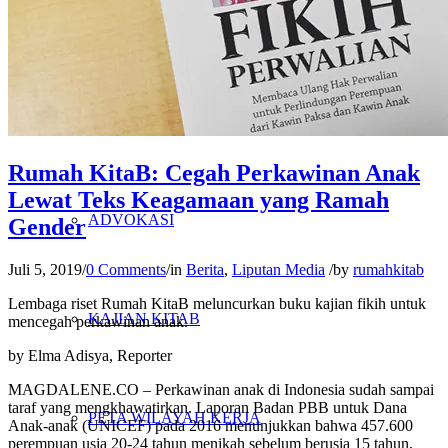
PENELITIAN
PENDIDIKAN KRITIS
Rumah KitaB: Cegah Perkawinan Anak
Lewat Teks Keagamaan yang Ramah
ADVOKASI
Gender
Juli 5, 2019
/
0 Comments
/
in
Berita
,
Liputan Media
/
by
rumahkitab
Lembaga riset Rumah KitaB meluncurkan buku kajian fikih untuk
KAJIAN KITAB
mencegah perkawinan anak.
by
Elma Adisya, Reporter
MAGDALENE.CO – Perkawinan anak di Indonesia sudah sampai
taraf yang mengkhawatirkan. Laporan Badan PBB untuk Dana
PETA WILAYAH KERJA
Anak-anak (UNICEF) pada 2016 menunjukkan bahwa 457.600
perempuan usia 20-24 tahun menikah sebelum berusia 15 tahun,