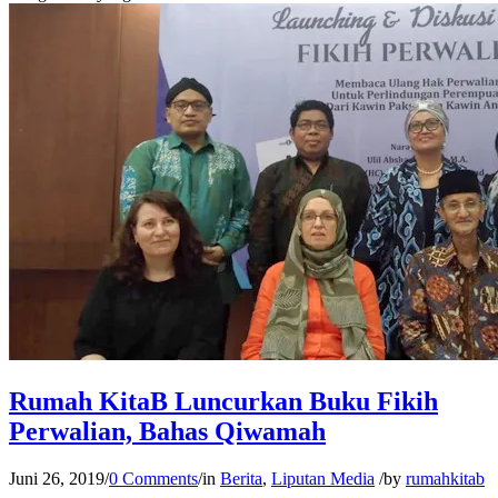
Rumah KitaB Luncurkan Buku Fikih
Perwalian, Bahas Qiwamah
Juni 26, 2019
/
0 Comments
/
in
Berita
,
Liputan Media
/
by
rumahkitab