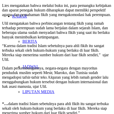
Lies mengatakan bahwa melalui buku ini, para pemangku kebijakan
dan aparat penegak hukum diharapkan dapat memiliki perspektif
agama dan pemahaman fikih yang mengakomodasi hak perempuan.
KABAR
Ulil mengatakan bahwa perbincangan tentang fikih yang ramah
terhadap perempuan sudah lama berjalan dalam sejarah Islam, dan
beberapa ulama sudah menyadari bahwa fikih yang saat itu berlaku
banyak menimbulkan ketimpangan.
BERITA
“Karena dalam tradisi Islam sebetulnya para ahli fikih itu sangat
terbuka sekali oleh hukum-hukum yang berlaku di luar fikih.
Mereka siap menerima sumber hukum dari luar fikih sendiri,” ujar
Ulil.
JADWAL
Dalam perkembangannya, negara-negara dengan mayoritas
penduduk muslim seperti Mesir, Maroko, dan Tunisia sudah
mengadopsi tafsir-tafsir teks Alquran yang lebih ramah gender lalu
menggabungkan hukum tersebut dengan hukum internasional dan
hak asasi manusia, ujar Ulil.
LIPUTAN MEDIA
“…
dalam tradisi Islam sebetulnya para ahli fikih itu sangat terbuka
sekali oleh hukum-hukum yang berlaku di luar fikih. Mereka siap
menerima sumber hukum dari luar fikih sendiri.”