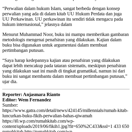
“Perwalian dalam hukum Islam, sangat berbeda dengan konsep
perwalian yang ada di dalam kitab UU Hukum Perdata dan juga
UU Perkawinan. UU perkawinan itu sendiri tidak mengacu pada
hukum internasional,” jelasnya dalam
Menurut Muhammad Noor, buku ini mampu memberikan gambaran
metodologis mengenai penafsiran yang dilakukan. Kajian dalam
buku bisa digunakan untuk argumentasi dalam membuat
pertimbangan putusan.
“Saya harap kedepannya kajian atau penafsiran yang dilakukan
dapat lebih mencakup pada tataran sistematis, meskipun penafsiran
yang dilakukan saat ini masih di tingkat gramatikal, namun isi dari
buku ini sangat membantu dalam membuat pertimbangan putusan,”
ujar dia.
Reporter: Anjasmara Rianto
Editor: Wem Fernandez
Sumber:
https://www.gatra.com/detail/news/424145/millennials/rumah-kitab-
luncurkan-buku-fikih-perwalian-bahas-qiwamah
https://i0.wp.com/rumahkitab.com/wp-
content/uploads/2019/06/fikih1.jpg?fit=650%2C433&ssl=1
433
650
rumahkitab
http://rumahkitab.com/wp-