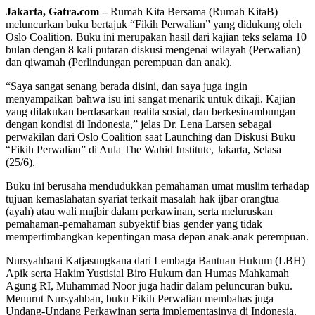
Jakarta, Gatra.com –
Rumah Kita Bersama (Rumah KitaB)
meluncurkan buku bertajuk “Fikih Perwalian” yang didukung oleh
Oslo Coalition. Buku ini merupakan hasil dari kajian teks selama 10
bulan dengan 8 kali putaran diskusi mengenai wilayah (Perwalian)
dan qiwamah (Perlindungan perempuan dan anak).
“Saya sangat senang berada disini, dan saya juga ingin
menyampaikan bahwa isu ini sangat menarik untuk dikaji. Kajian
yang dilakukan berdasarkan realita sosial, dan berkesinambungan
dengan kondisi di Indonesia,” jelas Dr. Lena Larsen sebagai
perwakilan dari Oslo Coalition saat Launching dan Diskusi Buku
“Fikih Perwalian” di Aula The Wahid Institute, Jakarta, Selasa
(25/6).
Buku ini berusaha mendudukkan pemahaman umat muslim terhadap
tujuan kemaslahatan syariat terkait masalah hak ijbar orangtua
(ayah) atau wali mujbir dalam perkawinan, serta meluruskan
pemahaman-pemahaman subyektif bias gender yang tidak
mempertimbangkan kepentingan masa depan anak-anak perempuan.
Nursyahbani Katjasungkana dari Lembaga Bantuan Hukum (LBH)
Apik serta Hakim Yustisial Biro Hukum dan Humas Mahkamah
Agung RI, Muhammad Noor juga hadir dalam peluncuran buku.
Menurut Nursyahban, buku Fikih Perwalian membahas juga
Undang-Undang Perkawinan serta implementasinya di Indonesia.