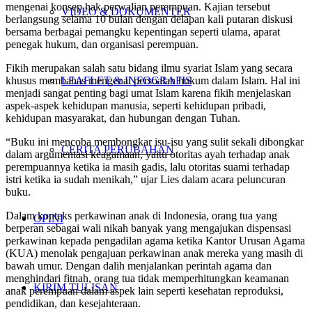
mengenai konsep hak perwalian perempuan. Kajian tersebut
VIDEO & DOKUMENTER
berlangsung selama 10 bulan dengan delapan kali putaran diskusi
bersama berbagai pemangku kepentingan seperti ulama, aparat
penegak hukum, dan organisasi perempuan.
Fikih merupakan salah satu bidang ilmu syariat Islam yang secara
LEAFLET & INFOGRAFIS
khusus membahas mengenai persoalan hukum dalam Islam. Hal ini
menjadi sangat penting bagi umat Islam karena fikih menjelaskan
aspek-aspek kehidupan manusia, seperti kehidupan pribadi,
kehidupan masyarakat, dan hubungan dengan Tuhan.
“Buku ini mencoba membongkar isu-isu yang sulit sekali dibongkar
CERITA PERUBAHAN
dalam argumentasi keagamaan, yaitu otoritas ayah terhadap anak
perempuannya ketika ia masih gadis, lalu otoritas suami terhadap
istri ketika ia sudah menikah,” ujar Lies dalam acara peluncuran
buku.
Dalam konteks perkawinan anak di Indonesia, orang tua yang
OPINI
berperan sebagai wali nikah banyak yang mengajukan dispensasi
perkawinan kepada pengadilan agama ketika Kantor Urusan Agama
(KUA) menolak pengajuan perkawinan anak mereka yang masih di
bawah umur. Dengan dalih menjalankan perintah agama dan
menghindari fitnah, orang tua tidak memperhitungkan keamanan
KIRIM TULISAN
anak perempuan dalam aspek lain seperti kesehatan reproduksi,
pendidikan, dan kesejahteraan.