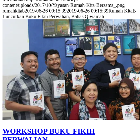
content/uploads/2017/10/Yayasan-Rumah-Kita-Bersama_.png
rumahkitab
2019-06-26 09:15:39
2019-06-26 09:15:39
Rumah KitaB
Luncurkan Buku Fikih Perwalian, Bahas Qiwamah
WORKSHOP BUKU FIKIH
PERWALIAN