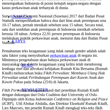
menempatkan Indonesia di posisi ketujuh negara-negara dengan
kasus perkawinan anak terbanyak di dunia.
Survei Sosial Ekonomi Nasional (Susenas) 2017 dari Badan Pusat
JARINGAN
Statistik memperlihatkan bahwa dua dari lima anak perempuan usia
10-17 tahun, pernah menikah sebelum usia 15 tahun. Secara total,
satu dari sembilan anak perempuan di Indonesia menikah sebelum
berusia 18 tahun. Artinya 22,91 persen perempuan di Indonesia
melakukan praktik perkawinan anak, menurut data dari Badan Pusat
KARYA
Statistik.
Pemahaman teks keagamaan yang tidak ramah gender adalah salah
satu faktor yang menyuburkan
perkawinan anak
di negara ini.
Minimnya pengetahuan akan bahaya perkawinan anak di
masyarakat dan doktrin keagamaan yang keliru telah mendorong
BUKU
lembaga riset dan advokasi kebijakan Rumah Kita Bersama (Rumah
KitaB) meluncurkan buku
Fikih Perwalian: Membaca Ulang Hak
Perwalian untuk Perlindungan Perempuan dari Kawin Anak dan
Kawin Paksa
pada Selasa (25/6) di Jakarta.
NEWSLETTER
Fikih Perwalian
merupakan hasil dari penelitian Rumah KitaB
dengan dukungan dari Oslo Coalition dari University of Oslo.
Dipimpin oleh Ketua
Indonesian Conference on Religion and Peace
(
ICRP
), Ulil Abshar Abdalla, dan Direktur Eksekutif Rumah KitaB,
Lies Marcoes, tim peneliti Rumah KitaB mengkaji teks-teks fikih