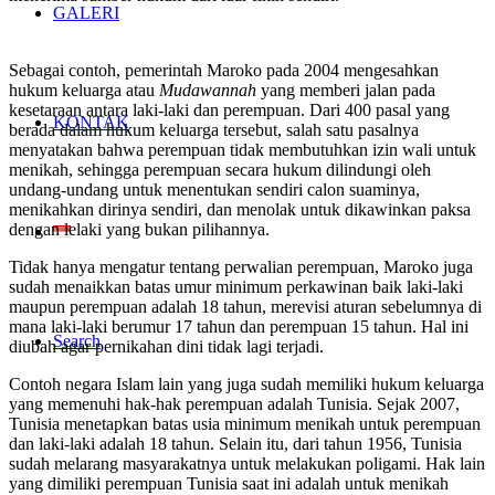
GALERI
Sebagai contoh, pemerintah Maroko pada 2004 mengesahkan
hukum keluarga atau
Mudawannah
yang memberi jalan pada
kesetaraan antara laki-laki dan perempuan. Dari 400 pasal yang
KONTAK
berada dalam hukum keluarga tersebut, salah satu pasalnya
menyatakan bahwa perempuan tidak membutuhkan izin wali untuk
menikah, sehingga perempuan secara hukum dilindungi oleh
undang-undang untuk menentukan sendiri calon suaminya,
menikahkan dirinya sendiri, dan menolak untuk dikawinkan paksa
dengan lelaki yang bukan pilihannya.
Tidak hanya mengatur tentang perwalian perempuan, Maroko juga
sudah menaikkan batas umur minimum perkawinan baik laki-laki
maupun perempuan adalah 18 tahun, merevisi aturan sebelumnya di
mana laki-laki berumur 17 tahun dan perempuan 15 tahun. Hal ini
Search
diubah agar pernikahan dini tidak lagi terjadi.
Contoh negara Islam lain yang juga sudah memiliki hukum keluarga
yang memenuhi hak-hak perempuan adalah Tunisia. Sejak 2007,
Tunisia menetapkan batas usia minimum menikah untuk perempuan
dan laki-laki adalah 18 tahun. Selain itu, dari tahun 1956, Tunisia
sudah melarang masyarakatnya untuk melakukan poligami. Hak lain
yang dimiliki perempuan Tunisia saat ini adalah untuk menikah