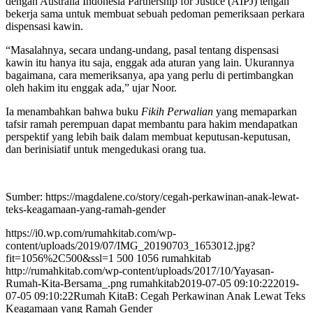
dengan Australia Indonesia Partnership for Justice (AIPJ) tengah
bekerja sama untuk membuat sebuah pedoman pemeriksaan perkara
dispensasi kawin.
“Masalahnya, secara undang-undang, pasal tentang dispensasi
kawin itu hanya itu saja, enggak ada aturan yang lain. Ukurannya
bagaimana, cara memeriksanya, apa yang perlu di pertimbangkan
oleh hakim itu enggak ada,” ujar Noor.
Ia menambahkan bahwa buku
Fikih Perwalian
yang memaparkan
tafsir ramah perempuan dapat membantu para hakim mendapatkan
perspektif yang lebih baik dalam membuat keputusan-keputusan,
dan berinisiatif untuk mengedukasi orang tua.
Sumber: https://magdalene.co/story/cegah-perkawinan-anak-lewat-
teks-keagamaan-yang-ramah-gender
https://i0.wp.com/rumahkitab.com/wp-
content/uploads/2019/07/IMG_20190703_1653012.jpg?
fit=1056%2C500&ssl=1
500
1056
rumahkitab
http://rumahkitab.com/wp-content/uploads/2017/10/Yayasan-
Rumah-Kita-Bersama_.png
rumahkitab
2019-07-05 09:10:22
2019-
07-05 09:10:22
Rumah KitaB: Cegah Perkawinan Anak Lewat Teks
Keagamaan yang Ramah Gender