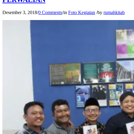
Desember 3, 2018
/
0 Comments
/
in
Foto Kegiatan
/
by
rumahkitab