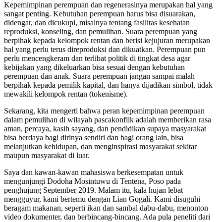
Kepemimpinan perempuan dan regenerasinya merupakan hal yang
sangat penting. Kebutuhan perempuan harus bisa disuarakan,
didengar, dan dicukupi, misalnya tentang fasilitas kesehatan
reproduksi, konseling, dan pemulihan. Suara perempuan yang
berpihak kepada kelompok rentan dan berisi kejujuran merupakan
hal yang perlu terus direproduksi dan dikuatkan. Perempuan pun
perlu mencengkeram dan terlibat politik di tingkat desa agar
kebijakan yang dikeluarkan bisa sesuai dengan kebutuhan
perempuan dan anak. Suara perempuan jangan sampai malah
berpihak kepada pemilik kapital, dan hanya dijadikan simbol, tidak
mewakili kelompok rentan (tokenisme).
Sekarang, kita mengerti bahwa peran kepemimpinan perempuan
dalam pemulihan di wilayah pascakonflik adalah memberikan rasa
aman, percaya, kasih sayang, dan pendidikan supaya masyarakat
bisa berdaya bagi dirinya sendiri dan bagi orang lain, bisa
melanjutkan kehidupan, dan menginspirasi masyarakat sekitar
maupun masyarakat di luar.
Saya dan kawan-kawan mahasiswa berkesempatan untuk
mengunjungi Dodoha Mosintuwu di Tentena, Poso pada
penghujung September 2019. Malam itu, kala hujan lebat
mengguyur, kami bertemu dengan Lian Gogali. Kami disuguhi
beragam makanan, seperti ikan dan sambal dabu-dabu, menonton
video dokumenter, dan berbincang-bincang. Ada pula peneliti dari