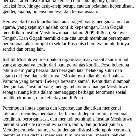
berdaya, advokasi korban kekerasan dan tantangannya, puisi,
koleksi foto, hingga arsip-arsip berupa catatan pelatihan kepenulisan,
gender, agama, potensi budaya, dan kemanusiaan.
Berawal dari rasa keprihatinan atas tragedi yang mengatasnamakan
agama, yang sejatinya adalah konflik kepentingan, Lian Gogali
mendirikan Institut Mosintuwu pada tahun 2009 di Poso, Sulawesi
Tengah. Lian Gogali memiliki cita-cita untuk membuat perempuan-
perempuan akar rumput di sekitar Poso bisa berdaya untuk dirinya
sendiri dan orang lain.
Institut Mosintuwu merupakan organisasi masyarakat akar rumput
yang anggotanya terdiri dari para penyintas konflik Poso beberapa
tahun silam yang berasal dari beragam latar belakang suku dan
agama di Poso dan sekitarnya. ‘Mosintuwu’ diambil dari bahasa
Pamona yang berarti ‘Bekerja bersama-sama’. Kemudian ditambah
dengan kata ‘Institut’ yang menggambarkan semangat Mosintuwu
sebagai ruang kritis dalam menanggapi berbagai fenomena sosial,
politik, ekonomi, dan kebudayaan di Poso.
Perempuan lintas agama dan kepercayaan diajarkan mengenai
toleransi, menulis, membaca, berbicara di depan umum, membuat
kerajinan, berorganisasi, dan menjadi pemimpin. Institut Mosintuwu
memiliki website (mosintuwu.com), radio, dan podcast (siniar).
Metode pembelajarannya yaitu dengan diskusi kelompok, ceramah,
membuat atau diskusi mengenai film, menyanyi, menari, bahkan