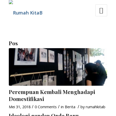
Pos
Perempuan Kembali Menghadapi
Domestifikasi
/
/
/
Mei 31, 2018
0 Comments
in
Berita
by
rumahkitab
Ideologi gender Orde Baru