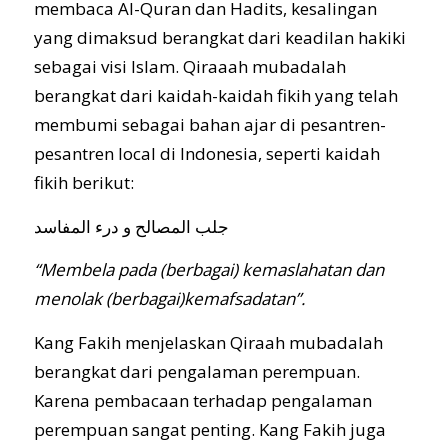
membaca Al-Quran dan Hadits, kesalingan
KIRIM TULISAN
yang dimaksud berangkat dari keadilan hakiki
sebagai visi Islam. Qiraaah mubadalah
berangkat dari kaidah-kaidah fikih yang telah
KABAR
membumi sebagai bahan ajar di pesantren-
pesantren local di Indonesia, seperti kaidah
fikih berikut:
جلب المصالح و درء المفاسد
“
Membela
pada (berbagai) kemaslahatan dan
menolak (berbagai)kemafsadatan”.
Kang Fakih menjelaskan Qiraah mubadalah
berangkat dari pengalaman perempuan.
Karena pembacaan terhadap pengalaman
perempuan sangat penting. Kang Fakih juga