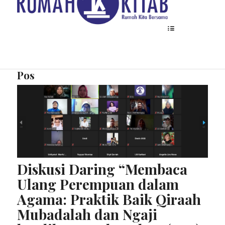
Pos
HOME
TENTANG
Diskusi Daring “Membaca
PROGRAM
Ulang Perempuan dalam
Agama: Praktik Baik Qiraah
Mubadalah dan Ngaji