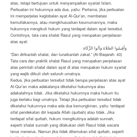
atas, tetapi bertujuan untuk menyampaikan syariat Islam.
Perbuatan ini hukumnya ada dua, yaitu: Pertama, jika perbuatan
ini memperjelas keglobalan ayat Al-Qur’an, membatasi
kemutlakannya, atau mengkhususkan keumumannya, maka
hukumnya mengikuti hukum yang terdapat dalam ayat tersebut.
Contohnya, tata cara shalat Rasul yang merupakan penjelasan
atas ayat:
وَأَقِيمُوا الصَّلَاةَ وَآتُوا الزَّكَاةَ
“Dan dirikanlah shalat, dan tunaikanlah zakat.” (Al-Baqarah: 43)
Tata cara dan praktik shalat Rasul yang merupakan penjelasan
atas perintah shalat dalam ayat di atas merupakan hukum syariat
yang wajib diikuti oleh seluruh umatnya.
Kedua, jika perbuatan tersebut tidak berupa penjelasan atas ayat
Al-Qur’an maka adakalanya diketahui hukumnya atau
adakalahnya tidak. Jika diketahui hukumnya maka hukum itu
juga berlaku bagi umatnya. Tetapi jika perbuatan tersebut tidak
diketahui hukumnya maka ada dua kemungkinan, yaitu: terdapat
sifat pendekatan diri kepada Allah (qurbah) atau tidak. Jika
terdapat sifat qurbah, hukum mengikutinya adalah sunnah,
seperti shalat sunnah yang dilakukan oleh Rasul tidak secara
terus menerus. Namun jika tidak ditemukan sifat qurbah, seperti