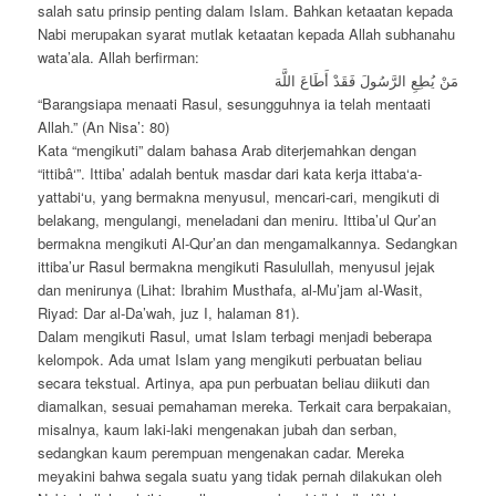
salah satu prinsip penting dalam Islam. Bahkan ketaatan kepada
Nabi merupakan syarat mutlak ketaatan kepada Allah subhanahu
wata’ala. Allah berfirman:
مَنْ يُطِعِ الرَّسُولَ فَقَدْ أَطَاعَ اللَّهَ
“Barangsiapa menaati Rasul, sesungguhnya ia telah mentaati
Allah.” (An Nisa’: 80)
Kata “mengikuti” dalam bahasa Arab diterjemahkan dengan
“ittibâ‘”. Ittiba’ adalah bentuk masdar dari kata kerja ittaba‘a-
yattabi‘u, yang bermakna menyusul, mencari-cari, mengikuti di
belakang, mengulangi, meneladani dan meniru. Ittiba’ul Qur’an
bermakna mengikuti Al-Qur’an dan mengamalkannya. Sedangkan
ittiba’ur Rasul bermakna mengikuti Rasulullah, menyusul jejak
dan menirunya (Lihat: Ibrahim Musthafa, al-Mu’jam al-Wasit,
Riyad: Dar al-Da’wah, juz I, halaman 81).
Dalam mengikuti Rasul, umat Islam terbagi menjadi beberapa
kelompok. Ada umat Islam yang mengikuti perbuatan beliau
secara tekstual. Artinya, apa pun perbuatan beliau diikuti dan
diamalkan, sesuai pemahaman mereka. Terkait cara berpakaian,
misalnya, kaum laki-laki mengenakan jubah dan serban,
sedangkan kaum perempuan mengenakan cadar. Mereka
meyakini bahwa segala suatu yang tidak pernah dilakukan oleh