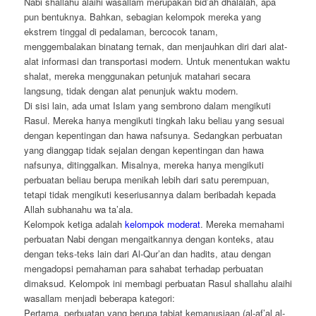
Nabi shallahu alaihi wasallam merupakan bid’ah dhalâlah, apa
pun bentuknya. Bahkan, sebagian kelompok mereka yang
ekstrem tinggal di pedalaman, bercocok tanam,
menggembalakan binatang ternak, dan menjauhkan diri dari alat-
alat informasi dan transportasi modern. Untuk menentukan waktu
shalat, mereka menggunakan petunjuk matahari secara
langsung, tidak dengan alat penunjuk waktu modern.
Di sisi lain, ada umat Islam yang sembrono dalam mengikuti
Rasul. Mereka hanya mengikuti tingkah laku beliau yang sesuai
dengan kepentingan dan hawa nafsunya. Sedangkan perbuatan
yang dianggap tidak sejalan dengan kepentingan dan hawa
nafsunya, ditinggalkan. Misalnya, mereka hanya mengikuti
perbuatan beliau berupa menikah lebih dari satu perempuan,
tetapi tidak mengikuti keseriusannya dalam beribadah kepada
Allah subhanahu wa ta’ala.
Kelompok ketiga adalah
kelompok moderat
. Mereka memahami
perbuatan Nabi dengan mengaitkannya dengan konteks, atau
dengan teks-teks lain dari Al-Qur’an dan hadits, atau dengan
mengadopsi pemahaman para sahabat terhadap perbuatan
dimaksud. Kelompok ini membagi perbuatan Rasul shallahu alaihi
wasallam menjadi beberapa kategori:
Pertama, perbuatan yang berupa tabiat kemanusiaan (al-af’al al-