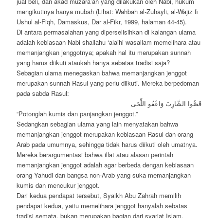
jual beli, dan akad muzara’ah yang dilakukan oleh Nabi, hukum
mengikutinya hanya mubah (Lihat: Wahbah al-Zuhayli, al-Wajiz fi
Ushul al-Fiqh, Damaskus, Dar al-Fikr, 1999, halaman 44-45).
Di antara permasalahan yang diperselisihkan di kalangan ulama
adalah kebiasaan Nabi shallahu ‘alaihi wasallam memelihara atau
memanjangkan jenggotnya; apakah hal itu merupakan sunnah
yang harus diikuti ataukah hanya sebatas tradisi saja?
Sebagian ulama menegaskan bahwa memanjangkan jenggot
merupakan sunnah Rasul yang perlu diikuti. Mereka berpedoman
pada sabda Rasul:
قَصُّوا الشَّارِبَ وَاعْفُو اللِّحَى
“Potonglah kumis dan panjangkan jenggot.”
Sedangkan sebagian ulama yang lain menyatakan bahwa
memanjangkan jenggot merupakan kebiasaan Rasul dan orang
Arab pada umumnya, sehingga tidak harus diikuti oleh umatnya.
Mereka berargumentasi bahwa illat atau alasan perintah
memanjangkan jenggot adalah agar berbeda dengan kebiasaan
orang Yahudi dan bangsa non-Arab yang suka memanjangkan
kumis dan mencukur jenggot.
Dari kedua pendapat tersebut, Syaikh Abu Zahrah memilih
pendapat kedua, yaitu memelihara jenggot hanyalah sebatas
tradisi semata, bukan merupakan bagian dari syariat Islam.