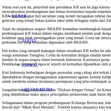
Selain soal ayat itu, penyebab lain penolakan KB saat itu juga kare
menyukseskan pembangunan dan bukan berorientasi kepada kepentin
KABAR
KB selalu berangkat dari ancaman yang seolah meragukan rahmat dan
generasi yang lemah bukan karena takut tidak kebagian rejeki dari All
Sejak itu tampaknya negara- BKKBN kemudian membungkuk kepada 
pembangunan KB bukan dalam rangka membatasi jumlah anak dengan a
kelahiran agar tidak meninggalkan umat yang lemah. Guna tak men
BERITA
pedoman etis yang kemudian digunakan oleh BKKBN.
Hal kedua yang menjadi halangan dalam sosialisasi KB ketika itu ada
warga keturunan Tionghoa. Cerita itu kemudian dengan mudah mer
muslim di negara-negara Islam termasuk Indonesia. Karenanya gosi
Pendekatan demografi ngawur seperti ini kemudian dipatahkan oleh 
JADWAL
Kini Indonesia berhadapan dengan persoalan yang cukup alot terkait
dipraktikkan dengan menggunakan argumentasi agama: konsep baligh
untuk membela ummat (terutama) perempuan yang jelas terdampak sang
LIPUTAN MEDIA
Sangatlah menggembirakan dalam “Diskusi dengan Ormas” ini Ketu
yang ditimbulkan maka upaya pencegahan perkawinan anak harus dipo
Sebagaimana dalam program pembangunan Keluarga Berencana, kami
dawuh dari “Mbah Bisri Mustafa”. Terlebih karena situasinya kini te