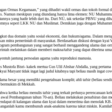
ngan Ormas Kegamaan,” yang dihadiri wakil ormas dan tokoh formal d
as. Namun meskipun yang diundang hanya lima elemen: NU Muhammad
nnya yang hadir lebih dari itu. Dari NU, tak sekedar PBNU yang diha
otonomnya seperi LKK NU dan Muslimat. Demikian juga dengan Muhammad
gkut dua domain yaitu sosial ekonomi, dan hukum/agama. Dalam menga
 mitra pemerintah di masyarakat. Berdasarkan diskusi dengan kyai 
rogram pembangunan yang sangat berhasil menggandeng ulama dan or
intah melainkan dalam memberi makna/tafsir yang dapat diterima uma
ntuh jantung persoalan agama yaitu reproduksi manusia.
Mustofa Bisri- kakek mertua Gus Ulil Abshar Abdalla, yang pertama k
i Maryant tidak ingat lagi judul kitabnya tapi beliau masih ingat cove
 besar yang memiliki pengetahuan komplit; ahli tafsir (beliau sendiri 
h bermukim di Mekkah.
ahwa ketika beliau menulis tafsir yang terkait perlunya perencanaan 
awal Pembangunan tahun 70-an). Beliau melakukan penafsiran dan men
a pendapat di kalangan ulama dan kyai dalam menerima dan menolak KB. 
an janganlah kamu membunuh anak-anakmu karena takut miskin. Kami