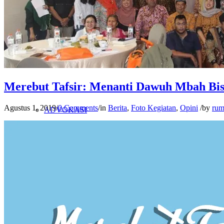
PENELITIAN
PENDIDIKAN KRITIS
Merebut Tafsir: Menanti Dawuh Mbah Bis
Agustus 1, 2019
/
0 Comments
/
in
Berita
,
Foto Kegiatan
,
Opini
/
by
rum
ADVOKASI
KAJIAN KITAB
PETA WILAYAH KERJA