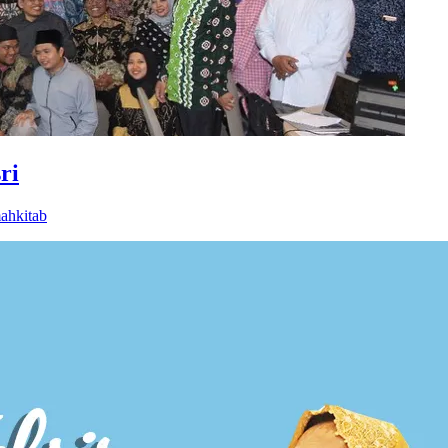
ri
ahkitab