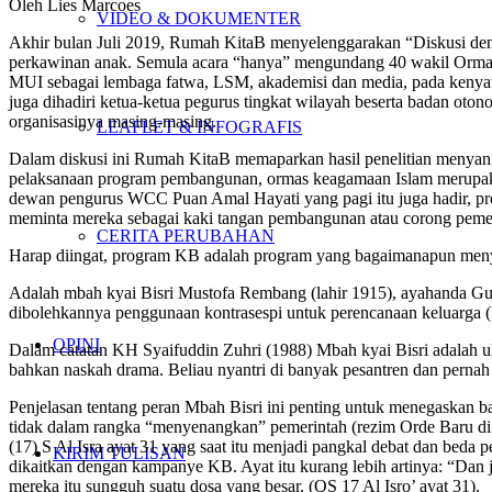
Oleh Lies Marcoes
VIDEO & DOKUMENTER
Akhir bulan Juli 2019, Rumah KitaB menyelenggarakan “Diskusi de
perkawinan anak. Semula acara “hanya” mengundang 40 wakil Orm
MUI sebagai lembaga fatwa, LSM, akademisi dan media, pada kenyata
juga dihadiri ketua-ketua pegurus tingkat wilayah beserta badan 
organisasinya masing-masing.
LEAFLET & INFOGRAFIS
Dalam diskusi ini Rumah KitaB memaparkan hasil penelitian menyan
pelaksanaan program pembangunan, ormas keagamaan Islam merupakan
dewan pengurus WCC Puan Amal Hayati yang pagi itu juga hadir, p
meminta mereka sebagai kaki tangan pembangunan atau corong pemer
CERITA PERUBAHAN
Harap diingat, program KB adalah program yang bagaimanapun menye
Adalah mbah kyai Bisri Mustofa Rembang (lahir 1915), ayahanda Gus 
dibolehkannya penggunaan kontrasespi untuk perencanaan keluarga (kya
OPINI
Dalam catatan KH Syaifuddin Zuhri (1988) Mbah kyai Bisri adalah ulama
bahkan naskah drama. Beliau nyantri di banyak pesantren dan perna
Penjelasan tentang peran Mbah Bisri ini penting untuk menegaskan b
tidak dalam rangka “menyenangkan” pemerintah (rezim Orde Baru di 
(17) S Al Isra ayat 31 yang saat itu menjadi pangkal debat dan bed
KIRIM TULISAN
dikaitkan dengan kampanye KB. Ayat itu kurang lebih artinya: “D
mereka itu sungguh suatu dosa yang besar. (QS 17 Al Isro’ ayat 31).