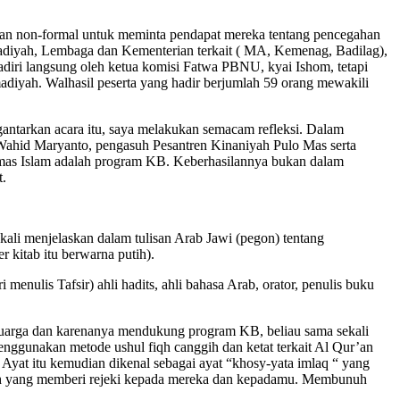
an non-formal untuk meminta pendapat mereka tentang pencegahan
iyah, Lembaga dan Kementerian terkait ( MA, Kemenag, Badilag),
diri langsung oleh ketua komisi Fatwa PBNU, kyai Ishom, tetapi
iyah. Walhasil peserta yang hadir berjumlah 59 orang mewakili
ntarkan acara itu, saya melakukan semacam refleksi. Dalam
Wahid Maryanto, pengasuh Pesantren Kinaniyah Pulo Mas serta
mas Islam adalah program KB. Keberhasilannya bukan dalam
t.
ali menjelaskan dalam tulisan Arab Jawi (pegon) tentang
r kitab itu berwarna putih).
menulis Tafsir) ahli hadits, ahli bahasa Arab, orator, penulis buku
keluarga dan karenanya mendukung program KB, beliau sama sekali
ggunakan metode ushul fiqh canggih dan ketat terkait Al Qur’an
Ayat itu kemudian dikenal sebagai ayat “khosy-yata imlaq “ yang
lah yang memberi rejeki kepada mereka dan kepadamu. Membunuh