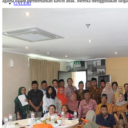
agama dalam membenarkan kawin anak. Mereka menggunakan slogan-s
GALERI
KONTAK
Search