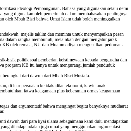
gglorifikasi ideologi Pembangunan. Bahasa yang digunakan selalu demi
asa yang digunakan oleh pemerintah dalam membahasakan pentingnya
kan oleh Mbah Bisri bahwa Umat Islam tidak boleh meninggalkan
ndakwah, majelis taklim dan meminta untuk menyampaikan pesan
pula dalam rangka membunuh, melainkan dengan mengatur jarak
gunaan KB oleh remaja, NU dan Muammadiyah mengusulkan pedoman-
isik-bisik politik soal pemberian keistimewaan kepada pengusaha dan
wa program KB itu hanya untuk mengurangi jumlah penduduk
a berangkat dari dawuh dari Mbah Bisri Mustafa.
an, di luar persoalan ketidakadilan ekonomi, kawin anak
a membutuhkan fatwa keagamaan plus keberanian ormas keagamaan
egas dan argumentatif bahwa mengingat begitu banyaknya mudharat
ar.
ti dawuh dari para kyai ulama sebagaimana kami dulu mendapatkan
ini yang dihadapi adalah juga umat yang menggunakan argumentasi