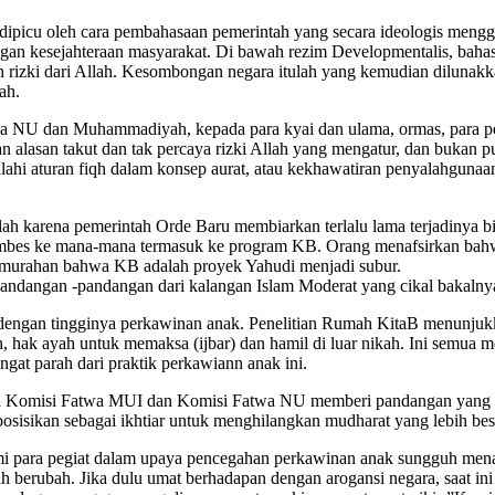
na dipicu oleh cara pembahasaan pemerintah yang secara ideologis men
gan kesejahteraan masyarakat. Di bawah rezim Developmentalis, bah
 rizki dari Allah. Kesombongan negara itulah yang kemudian dilunak
ah.
NU dan Muhammadiyah, kepada para kyai dan ulama, ormas, para pe
lasan takut dan tak percaya rizki Allah yang mengatur, dan bukan 
yalahi aturan fiqh dalam konsep aurat, atau kekhawatiran penyalah
lah karena pemerintah Orde Baru membiarkan terlalu lama terjadinya b
embes ke mana-mana termasuk ke program KB. Orang menafsirkan bah
p murahan bahwa KB adalah proyek Yahudi menjadi subur.
pandangan -pandangan dari kalangan Islam Moderat yang cikal bakalny
 dengan tingginya perkawinan anak. Penelitian Rumah KitaB menunjukk
, hak ayah untuk memaksa (ijbar) dan hamil di luar nikah. Ini semu
at parah dari praktik perkawiann anak ini.
a Komisi Fatwa MUI dan Komisi Fatwa NU memberi pandangan yang t
sisikan sebagai ikhtiar untuk menghilangkan mudharat yang lebih bes
 para pegiat dalam upaya pencegahan perkawinan anak sungguh menan
lah berubah. Jika dulu umat berhadapan dengan arogansi negara, saat 