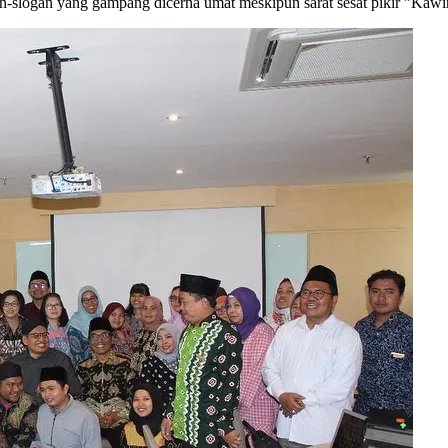
logan yang gampang dicerna umat meskipun sarat sesat pikir ”Kawin