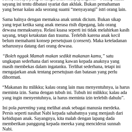
sayang ini tentu dibatasi syariat dan akhlak. Bukan pemahaman
yang benar kalau ada seorang suami “menyayangi” istri orang lain.
Sama halnya dengan memaksa anak untuk dicium. Bukan sikap
yang tepat ketika sang anak merasa risih dipegang, lalu orang
dewasa memaksanya. Relasi kuasa seperti ini tidak melahirkan kasih
sayang, tetapi ketakutan dan trauma. Terlebih karena anak kecil
belum memahami konsep persetujuan (
consent
). Maka keteladanan
seharusnya datang dari orang dewasa.
“Boleh nggak Mamah makan sedikit makanan kamu,”
satu
ungkapan sederhana dari seorang kawan kepada anaknya yang
masih membekas dalam ingatanku. Terlihat sederhana, tetapi ini
mengajarkan anak tentang persetujuan dan batasan yang perlu
dihormati.
“Makanan itu milikku; kalau orang lain mau menyentuhnya, ia harus
meminta izin. Sama dengan tubuh ini. Tubuh ini milikku; kalau ada
yang ingin menyentuhnya, ia harus meminta izin terlebih dahulu”.
Ini pola
parenting
yang melihat anak sebagai manusia merdeka.
Persis seperti nasihat Nabi kepada sahabatnya yang menjauh dari
kehidupan anak. Sayangnya, kita malah dengan lapang dada
memberikan panggung kepada mereka yang menciderai sunnah
Nabi.