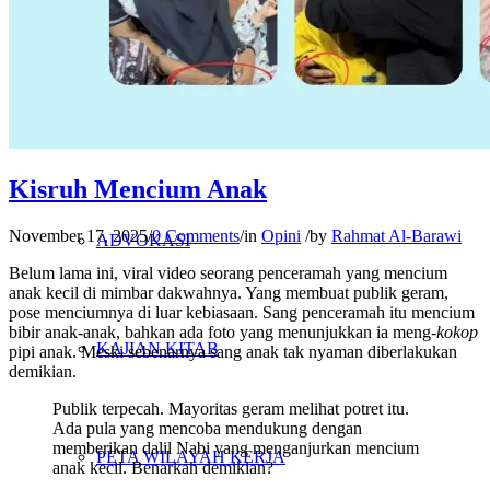
PENELITIAN
PENDIDIKAN KRITIS
Kisruh Mencium Anak
November 17, 2025
/
0 Comments
/
in
Opini
/
by
Rahmat Al-Barawi
ADVOKASI
Belum lama ini, viral video seorang penceramah yang mencium
anak kecil di mimbar dakwahnya. Yang membuat publik geram,
pose menciumnya di luar kebiasaan. Sang penceramah itu mencium
bibir anak-anak, bahkan ada foto yang menunjukkan ia meng-
kokop
KAJIAN KITAB
pipi anak. Meski sebenarnya sang anak tak nyaman diberlakukan
demikian.
Publik terpecah. Mayoritas geram melihat potret itu.
Ada pula yang mencoba mendukung dengan
memberikan dalil Nabi yang menganjurkan mencium
PETA WILAYAH KERJA
anak kecil. Benarkah demikian?