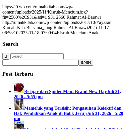
https://i0.wp.com/rumahkitab.com/wp-
content/uploads/2025/11/Kisruh-Mencium.jpg?
fit=2560%2C931&ssl=1
931
2560
Rahmat Al-Barawi
http://rumahkitab.com/wp-content/uploads/2017/10/Yayasan-
Rumah-Kita-Bersama_.png
Rahmat Al-Barawi
2025-11-17
06:58:10
2025-11-18 07:09:04
Kisruh Mencium Anak
Search
Post Terbaru
Belajar dari Spider-Man: Brand New Day
Juli 31,
2026 - 5:55 pm
Memeluk yang Tersisih: Pengasuhan Kolektif dan
Hak Pendidikan Anak di Balik Jeruji
Juli 31, 2026 - 5:20
pm