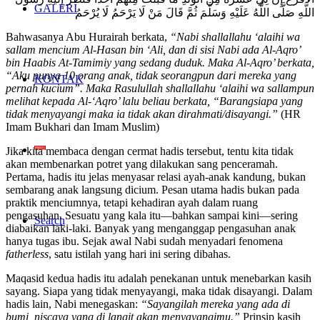
GALERI
اللَّهِ صَلَّى اللَّهُ عَلَيْهِ وَسَلَّمَ ثُمَّ قَالَ مَنْ لَا يَرْحَمُ لَا يُرْحَمُ
Bahwasanya Abu Hurairah berkata,
“Nabi shallallahu ‘alaihi wa
sallam mencium Al-Hasan bin ‘Ali, dan di sisi Nabi ada Al-Aqro’
bin Haabis At-Tamimiy yang sedang duduk. Maka Al-Aqro’ berkata,
“Aku punya 10 orang anak, tidak seorangpun dari mereka yang
KONTAK
pernah kucium”. Maka Rasulullah shallallahu ‘alaihi wa sallampun
melihat kepada Al-‘Aqro’ lalu beliau berkata, “Barangsiapa yang
tidak menyayangi maka ia tidak akan dirahmati/disayangi.”
(HR
Imam Bukhari dan Imam Muslim)
Jika kita membaca dengan cermat hadis tersebut, tentu kita tidak
akan membenarkan potret yang dilakukan sang penceramah.
Pertama, hadis itu jelas menyasar relasi ayah-anak kandung, bukan
sembarang anak langsung dicium. Pesan utama hadis bukan pada
praktik menciumnya, tetapi kehadiran ayah dalam ruang
pengasuhan. Sesuatu yang kala itu—bahkan sampai kini—sering
Search
diabaikan laki-laki. Banyak yang menganggap pengasuhan anak
hanya tugas ibu. Sejak awal Nabi sudah menyadari fenomena
fatherless
, satu istilah yang hari ini sering dibahas.
Maqasid kedua hadis itu adalah penekanan untuk menebarkan kasih
sayang. Siapa yang tidak menyayangi, maka tidak disayangi. Dalam
hadis lain, Nabi menegaskan:
“Sayangilah mereka yang ada di
bumi, niscaya yang di langit akan menyayangimu.”
Prinsip kasih