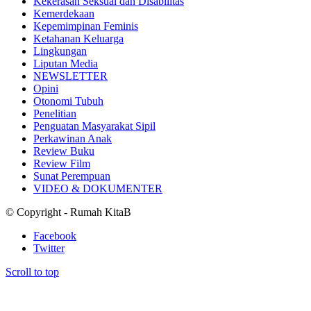
Kekerasan Seksual dan Disabilitas
Kemerdekaan
Kepemimpinan Feminis
Ketahanan Keluarga
Lingkungan
Liputan Media
NEWSLETTER
Opini
Otonomi Tubuh
Penelitian
Penguatan Masyarakat Sipil
Perkawinan Anak
Review Buku
Review Film
Sunat Perempuan
VIDEO & DOKUMENTER
© Copyright - Rumah KitaB
Facebook
Twitter
Scroll to top