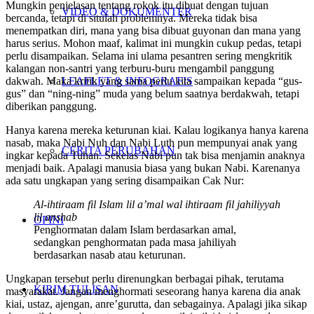
Mungkin penjelasan tentang rokok itu dibuat dengan tujuan
VIDEO & DOKUMENTER
bercanda, tetapi di situlah problemnya. Mereka tidak bisa
menempatkan diri, mana yang bisa dibuat guyonan dan mana yang
harus serius. Mohon maaf, kalimat ini mungkin cukup pedas, tetapi
perlu disampaikan. Selama ini ulama pesantren sering mengkritik
kalangan non-santri yang terburu-buru mengambil panggung
LEAFLET & INFOGRAFIS
dakwah. Maka kritik yang sama perlu kita sampaikan kepada “gus-
gus” dan “ning-ning” muda yang belum saatnya berdakwah, tetapi
diberikan panggung.
Hanya karena mereka keturunan kiai. Kalau logikanya hanya karena
nasab, maka Nabi Nuh dan Nabi Luth pun mempunyai anak yang
CERITA PERUBAHAN
ingkar kepada Tuhan. Sekelas Nabi pun tak bisa menjamin anaknya
menjadi baik. Apalagi manusia biasa yang bukan Nabi. Karenanya
ada satu ungkapan yang sering disampaikan Cak Nur:
Al-ihtiraam fil Islam lil a’mal wal ihtiraam fil jahiliyyah
lil anshab
OPINI
Penghormatan dalam Islam berdasarkan amal,
sedangkan penghormatan pada masa jahiliyah
berdasarkan nasab atau keturunan.
Ungkapan tersebut perlu direnungkan berbagai pihak, terutama
KIRIM TULISAN
masyarakat. Jangan menghormati seseorang hanya karena dia anak
kiai, ustaz, ajengan, anre’gurutta, dan sebagainya. Apalagi jika sikap