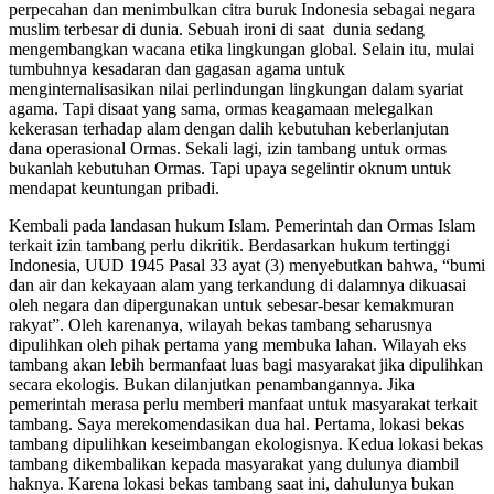
perpecahan dan menimbulkan citra buruk Indonesia sebagai negara
muslim terbesar di dunia. Sebuah ironi di saat dunia sedang
mengembangkan wacana etika lingkungan global. Selain itu, mulai
tumbuhnya kesadaran dan gagasan agama untuk
menginternalisasikan nilai perlindungan lingkungan dalam syariat
agama. Tapi disaat yang sama, ormas keagamaan melegalkan
kekerasan terhadap alam dengan dalih kebutuhan keberlanjutan
dana operasional Ormas. Sekali lagi, izin tambang untuk ormas
bukanlah kebutuhan Ormas. Tapi upaya segelintir oknum untuk
mendapat keuntungan pribadi.
Kembali pada landasan hukum Islam. Pemerintah dan Ormas Islam
terkait izin tambang perlu dikritik. Berdasarkan hukum tertinggi
Indonesia, UUD 1945 Pasal 33 ayat (3) menyebutkan bahwa, “bumi
dan air dan kekayaan alam yang terkandung di dalamnya dikuasai
oleh negara dan dipergunakan untuk sebesar-besar kemakmuran
rakyat”. Oleh karenanya, wilayah bekas tambang seharusnya
dipulihkan oleh pihak pertama yang membuka lahan. Wilayah eks
tambang akan lebih bermanfaat luas bagi masyarakat jika dipulihkan
secara ekologis. Bukan dilanjutkan penambangannya. Jika
pemerintah merasa perlu memberi manfaat untuk masyarakat terkait
tambang. Saya merekomendasikan dua hal. Pertama, lokasi bekas
tambang dipulihkan keseimbangan ekologisnya. Kedua lokasi bekas
tambang dikembalikan kepada masyarakat yang dulunya diambil
haknya. Karena lokasi bekas tambang saat ini, dahulunya bukan