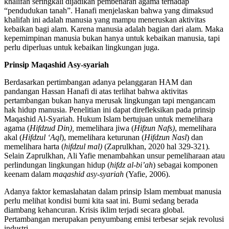
khalifah seringkali dijadikan pembenaran agama terhadap
“pendudukan tanah”. Hanafi menjelaskan bahwa yang dimaksud
khalifah ini adalah manusia yang mampu meneruskan aktivitas
kebaikan bagi alam. Karena manusia adalah bagian dari alam. Maka
kepemimpinan manusia bukan hanya untuk kebaikan manusia, tapi
perlu diperluas untuk kebaikan lingkungan juga.
Prinsip Maqashid Asy-syariah
Berdasarkan pertimbangan adanya pelanggaran HAM dan
pandangan Hassan Hanafi di atas terlihat bahwa aktivitas
pertambangan bukan hanya merusak lingkungan tapi mengancam
hak hidup manusia. Penelitian ini dapat direfleksikan pada prinsip
Maqashid Al-Syariah. Hukum Islam bertujuan untuk memelihara
agama (
Hifdzud Din),
memelihara jiwa (
Hifzun Nafs)
, memelihara
akal (
Hifdzul ‘Aql
), memelihara keturunan (
Hifdzun Nasl
) dan
memelihara harta (
hifdzul mal)
(Zaprulkhan, 2020 hal 329-321)
.
Selain Zaprulkhan, Ali Yafie menambahkan unsur pemeliharaan atau
perlindungan lingkungan hidup (
hifdz al-bi’ah
) sebagai komponen
keenam dalam
maqashid asy-syariah
(Yafie, 2006).
Adanya faktor kemaslahatan dalam prinsip Islam membuat manusia
perlu melihat kondisi bumi kita saat ini. Bumi sedang berada
diambang kehancuran. Krisis iklim terjadi secara global.
Pertambangan merupakan penyumbang emisi terbesar sejak revolusi
industri.