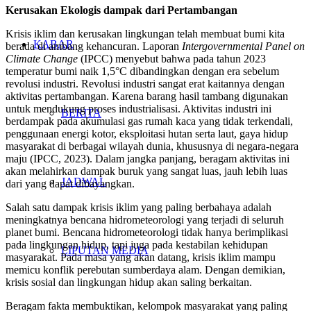
Kerusakan Ekologis dampak dari Pertambangan
Krisis iklim dan kerusakan lingkungan telah membuat bumi kita
KABAR
berada di ambang kehancuran. Laporan
Intergovernmental Panel on
Climate Change
(IPCC) menyebut bahwa pada tahun 2023
temperatur bumi naik 1,5°C dibandingkan dengan era sebelum
revolusi industri. Revolusi industri sangat erat kaitannya dengan
aktivitas pertambangan. Karena barang hasil tambang digunakan
untuk mendukung proses industrialisasi. Aktivitas industri ini
BERITA
berdampak pada akumulasi gas rumah kaca yang tidak terkendali,
penggunaan energi kotor, eksploitasi hutan serta laut, gaya hidup
masyarakat di berbagai wilayah dunia, khususnya di negara-negara
maju
(IPCC, 2023).
Dalam jangka panjang, beragam aktivitas ini
akan melahirkan dampak buruk yang sangat luas, jauh lebih luas
JADWAL
dari yang dapat dibayangkan.
Salah satu dampak krisis iklim yang paling berbahaya adalah
meningkatnya bencana hidrometeorologi yang terjadi di seluruh
planet bumi. Bencana hidrometeorologi tidak hanya berimplikasi
pada lingkungan hidup, tapi juga pada kestabilan kehidupan
LIPUTAN MEDIA
masyarakat. Pada masa yang akan datang, krisis iklim mampu
memicu konflik perebutan sumberdaya alam. Dengan demikian,
krisis sosial dan lingkungan hidup akan saling berkaitan.
Beragam fakta membuktikan, kelompok masyarakat yang paling