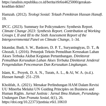
https://analisis.republika.co.id/berita/rfe6si4625000/gerakan-
keadilan-iklim?
Hamzah. (2012).
Teologi Sosial: Telaah Pemikiran Hassan Hanafi
.
19.
IPCC. (2023). Summary for Policymakers: Synthesis Report.
Climate Change 2023: Synthesis Report. Contribution of Working
Groups I, II and III to the Sixth Assessment Report of the
Intergovernmental Panel on Climate Change
, 1–34.
Iskandar, Budi, S. W., Baskoro, D. P. T., Suryaningtyas, D. T., &
Ghozali, I. (2016). Petunjuk Teknis Pemulihan Kerusakan Lahan
Akses Terbuka Akibat Kegiatan Pertambangan.
Direktorat
Pemulihan Kerusakan Lahan Akses Terbuka Direktorat Jenderal
Pengendalian Pencemaran Dan Kerusakan Lingkungan
.
Islam, K., Proyek, D. A. N., Turats, A. L., & Al, W. A. (n.d.).
Hassan hanafi:
251–259.
Kholifah, A. (2021). Menakar Perlindungan HAM Dalam Revisi
UU Minerba Melalui UN Guiding Principles on Business and
Human Rights.
Jurnal Justisia : Jurnal Ilmu Hukum, Perundang-
Undangan Dan Pranata Sosial
,
6
(1), 26.
https://doi.org/10.22373/justisia.v6i1.10610