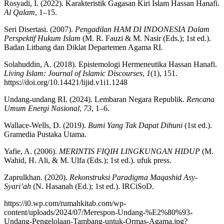
Rosyadi, I. (2022). Karakteristik Gagasan Kiri Islam Hassan Hanafi.
Al Qalam
, 1–15.
Seri Disertasi. (2007).
Pengadilan HAM DI INDONESIA Dalam
Perspektif Hukum Islam
(M. R. Fauzi & M. Nasir (Eds.); 1st ed.).
Badan Litbang dan Diklat Departemen Agama RI.
Solahuddin, A. (2018). Epistemologi Hermeneutika Hassan Hanafi.
Living Islam: Journal of Islamic Discourses
,
1
(1), 151.
https://doi.org/10.14421/lijid.v1i1.1248
Undang-undang RI. (2024). Lembaran Negara Republik.
Rencana
Umum Energi Nasional
,
73
, 1–6.
Wallace-Wells, D. (2019).
Bumi Yang Tak Dapat Dihuni
(1st ed.).
Gramedia Pustaka Utama.
Yafie, A. (2006).
MERINTIS FIQIH LINGKUNGAN HIDUP
(M.
Wahid, H. Ali, & M. Ulfa (Eds.); 1st ed.). ufuk press.
Zaprulkhan. (2020).
Rekonstruksi Paradigma Maqashid Asy-
Syari’ah
(N. Hasanah (Ed.); 1st ed.). IRCiSoD.
https://i0.wp.com/rumahkitab.com/wp-
content/uploads/2024/07/Merespon-Undang-%E2%80%93-
Undang-Pengelolaan-Tambang-untuk-Ormas-Agama.jpg?