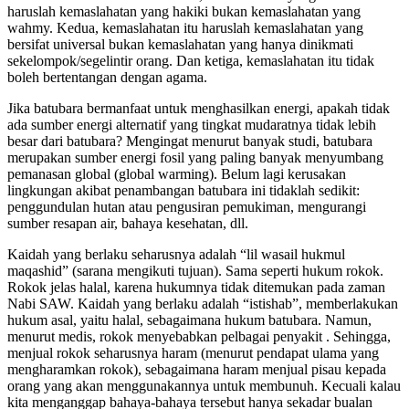
haruslah kemaslahatan yang hakiki bukan kemaslahatan yang
wahmy. Kedua, kemaslahatan itu haruslah kemaslahatan yang
bersifat universal bukan kemaslahatan yang hanya dinikmati
sekelompok/segelintir orang. Dan ketiga, kemaslahatan itu tidak
boleh bertentangan dengan agama.
Jika batubara bermanfaat untuk menghasilkan energi, apakah tidak
ada sumber energi alternatif yang tingkat mudaratnya tidak lebih
besar dari batubara? Mengingat menurut banyak studi, batubara
merupakan sumber energi fosil yang paling banyak menyumbang
pemanasan global (global warming). Belum lagi kerusakan
lingkungan akibat penambangan batubara ini tidaklah sedikit:
penggundulan hutan atau pengusiran pemukiman, mengurangi
sumber resapan air, bahaya kesehatan, dll.
Kaidah yang berlaku seharusnya adalah “lil wasail hukmul
maqashid” (sarana mengikuti tujuan). Sama seperti hukum rokok.
Rokok jelas halal, karena hukumnya tidak ditemukan pada zaman
Nabi SAW. Kaidah yang berlaku adalah “istishab”, memberlakukan
hukum asal, yaitu halal, sebagaimana hukum batubara. Namun,
menurut medis, rokok menyebabkan pelbagai penyakit . Sehingga,
menjual rokok seharusnya haram
(menurut pendapat ulama yang
mengharamkan rokok), sebagaimana haram menjual pisau kepada
orang yang akan menggunakannya untuk membunuh. Kecuali kalau
kita menganggap bahaya-bahaya tersebut hanya sekadar bualan