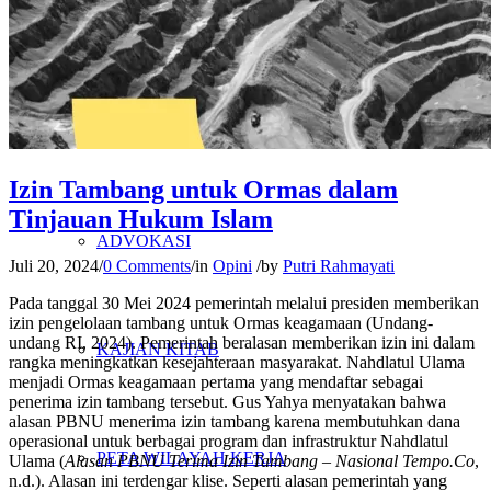
PENELITIAN
PENDIDIKAN KRITIS
Izin Tambang untuk Ormas dalam
Tinjauan Hukum Islam
ADVOKASI
Juli 20, 2024
/
0 Comments
/
in
Opini
/
by
Putri Rahmayati
Pada tanggal 30 Mei 2024 pemerintah melalui presiden memberikan
izin pengelolaan tambang untuk Ormas keagamaan (Undang-
undang RI, 2024). Pemerintah beralasan memberikan izin ini dalam
KAJIAN KITAB
rangka meningkatkan kesejahteraan masyarakat. Nahdlatul Ulama
menjadi Ormas keagamaan pertama yang mendaftar sebagai
penerima izin tambang tersebut. Gus Yahya menyatakan bahwa
alasan PBNU menerima izin tambang karena membutuhkan dana
operasional untuk berbagai program dan infrastruktur Nahdlatul
PETA WILAYAH KERJA
Ulama (
Alasan PBNU Terima Izin Tambang – Nasional Tempo.Co
,
n.d.). Alasan ini terdengar klise. Seperti alasan pemerintah yang