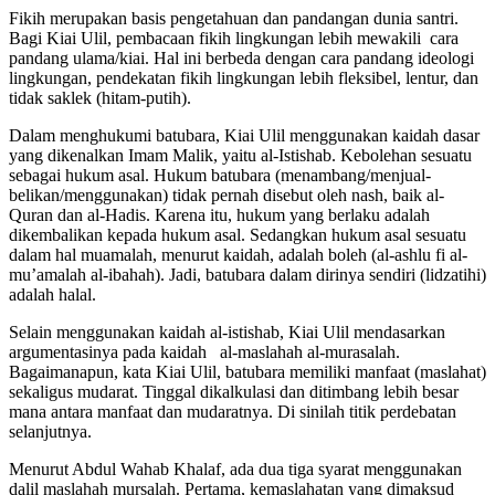
Fikih merupakan basis pengetahuan dan pandangan dunia santri.
Bagi Kiai Ulil, pembacaan fikih lingkungan lebih mewakili cara
pandang ulama/kiai. Hal ini berbeda dengan cara pandang ideologi
lingkungan, pendekatan fikih lingkungan lebih fleksibel, lentur, dan
tidak saklek (hitam-putih).
Dalam menghukumi batubara, Kiai Ulil menggunakan kaidah dasar
yang dikenalkan Imam Malik, yaitu al-Istishab. Kebolehan sesuatu
sebagai hukum asal. Hukum batubara (menambang/menjual-
belikan/menggunakan) tidak pernah disebut oleh nash, baik al-
Quran dan al-Hadis. Karena itu, hukum yang berlaku adalah
dikembalikan kepada hukum asal. Sedangkan hukum asal sesuatu
dalam hal muamalah, menurut kaidah, adalah boleh (al-ashlu fi al-
mu’amalah al-ibahah). Jadi, batubara dalam dirinya sendiri (lidzatihi)
adalah halal.
Selain menggunakan kaidah al-istishab, Kiai Ulil mendasarkan
argumentasinya pada kaidah al-maslahah al-murasalah.
Bagaimanapun, kata Kiai Ulil, batubara memiliki manfaat (maslahat)
sekaligus mudarat. Tinggal dikalkulasi dan ditimbang lebih besar
mana antara manfaat dan mudaratnya. Di sinilah titik perdebatan
selanjutnya.
Menurut Abdul Wahab Khalaf, ada dua tiga syarat menggunakan
dalil maslahah mursalah. Pertama, kemaslahatan yang dimaksud