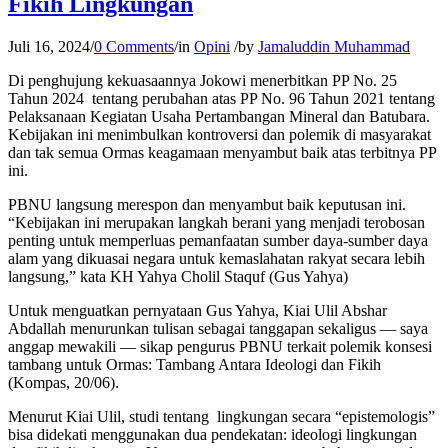
Fikih Lingkungan
Juli 16, 2024
/
0 Comments
/
in
Opini
/
by
Jamaluddin Muhammad
Di penghujung kekuasaannya Jokowi menerbitkan PP No. 25
Tahun 2024 tentang perubahan atas PP No. 96 Tahun 2021 tentang
Pelaksanaan Kegiatan Usaha Pertambangan Mineral dan Batubara.
Kebijakan ini menimbulkan kontroversi dan polemik di masyarakat
dan tak semua Ormas keagamaan menyambut baik atas terbitnya PP
ini.
PBNU langsung merespon dan menyambut baik keputusan ini.
“Kebijakan ini merupakan langkah berani yang menjadi terobosan
penting untuk memperluas pemanfaatan sumber daya-sumber daya
alam yang dikuasai negara untuk kemaslahatan rakyat secara lebih
langsung,” kata KH Yahya Cholil Staquf (Gus Yahya)
Untuk menguatkan pernyataan Gus Yahya, Kiai Ulil Abshar
Abdallah menurunkan tulisan sebagai tanggapan sekaligus — saya
anggap mewakili — sikap pengurus PBNU terkait polemik konsesi
tambang untuk Ormas: Tambang Antara Ideologi dan Fikih
(Kompas, 20/06).
Menurut Kiai Ulil, studi tentang lingkungan secara “epistemologis”
bisa didekati menggunakan dua pendekatan: ideologi lingkungan