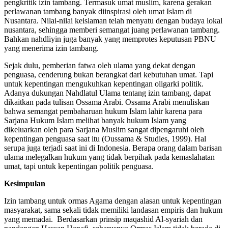
pengkritik izin tambang. Termasuk umat muslim, karena gerakan
perlawanan tambang banyak diinspirasi oleh umat Islam di
Nusantara. Nilai-nilai keislaman telah menyatu dengan budaya lokal
nusantara, sehingga memberi semangat juang perlawanan tambang.
Bahkan nahdliyin juga banyak yang memprotes keputusan PBNU
yang menerima izin tambang.
Sejak dulu, pemberian fatwa oleh ulama yang dekat dengan
penguasa, cenderung bukan berangkat dari kebutuhan umat. Tapi
untuk kepentingan mengukuhkan kepentingan oligarki politik.
Adanya dukungan Nahdlatul Ulama tentang izin tambang, dapat
dikaitkan pada tulisan Ossama Arabi. Ossama Arabi menuliskan
bahwa semangat pembaharuan hukum Islam lahir karena para
Sarjana Hukum Islam melihat banyak hukum Islam yang
dikeluarkan oleh para Sarjana Muslim sangat dipengaruhi oleh
kepentingan penguasa saat itu (Oussama & Studies, 1999). Hal
serupa juga terjadi saat ini di Indonesia. Berapa orang dalam barisan
ulama melegalkan hukum yang tidak berpihak pada kemaslahatan
umat, tapi untuk kepentingan politik penguasa.
Kesimpulan
Izin tambang untuk ormas Agama dengan alasan untuk kepentingan
masyarakat, sama sekali tidak memiliki landasan empiris dan hukum
yang memadai. Berdasarkan prinsip maqashid Al-syariah dan