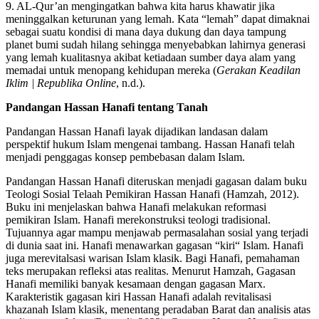
9. AL-Qur’an mengingatkan bahwa kita harus khawatir jika
meninggalkan keturunan yang lemah. Kata “lemah” dapat dimaknai
sebagai suatu kondisi di mana daya dukung dan daya tampung
planet bumi sudah hilang sehingga menyebabkan lahirnya generasi
yang lemah kualitasnya akibat ketiadaan sumber daya alam yang
memadai untuk menopang kehidupan mereka (
Gerakan Keadilan
Iklim | Republika Online
, n.d.).
Pandangan Hassan Hanafi tentang Tanah
Pandangan Hassan Hanafi layak dijadikan landasan dalam
perspektif hukum Islam mengenai tambang. Hassan Hanafi telah
menjadi penggagas konsep pembebasan dalam Islam.
Pandangan Hassan Hanafi diteruskan menjadi gagasan dalam buku
Teologi Sosial Telaah Pemikiran Hassan Hanafi (Hamzah, 2012).
Buku ini menjelaskan bahwa Hanafi melakukan reformasi
pemikiran Islam. Hanafi merekonstruksi teologi tradisional.
Tujuannya agar mampu menjawab permasalahan sosial yang terjadi
di dunia saat ini. Hanafi menawarkan gagasan “kiri“ Islam. Hanafi
juga merevitalsasi warisan Islam klasik. Bagi Hanafi, pemahaman
teks merupakan refleksi atas realitas. Menurut Hamzah, Gagasan
Hanafi memiliki banyak kesamaan dengan gagasan Marx.
Karakteristik gagasan kiri Hassan Hanafi adalah revitalisasi
khazanah Islam klasik, menentang peradaban Barat dan analisis atas