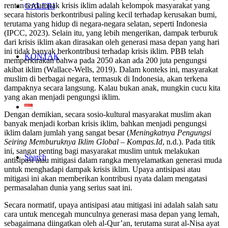
rentan terdampak krisis iklim adalah kelompok masyarakat yang
GALERI
secara historis berkontribusi paling kecil terhadap kerusakan bumi,
terutama yang hidup di negara-negara selatan, seperti Indonesia
(IPCC, 2023). Selain itu, yang lebih mengerikan, dampak terburuk
dari krisis iklim akan dirasakan oleh generasi masa depan yang hari
ini tidak banyak berkontribusi terhadap krisis iklim. PBB telah
KONTAK
memperkirakan bahwa pada 2050 akan ada 200 juta pengungsi
akibat iklim
(Wallace-Wells, 2019)
. Dalam konteks ini, masyarakat
muslim di berbagai negara, termasuk di Indonesia, akan terkena
dampaknya secara langsung. Kalau bukan anak, mungkin cucu kita
yang akan menjadi pengungsi iklim.
Dengan demikian, secara sosio-kultural masyarakat muslim akan
banyak menjadi korban krisis iklim, bahkan menjadi pengungsi
iklim dalam jumlah yang sangat besar (
Meningkatnya Pengungsi
Seiring Memburuknya Iklim Global – Kompas.Id
, n.d.). Pada titik
ini, sangat penting bagi masyarakat muslim untuk melakukan
Search
antisipasi atau mitigasi dalam rangka menyelamatkan generasi muda
untuk menghadapi dampak krisis iklim. Upaya antisipasi atau
mitigasi ini akan memberikan kontribusi nyata dalam mengatasi
permasalahan dunia yang serius saat ini.
Secara normatif, upaya antisipasi atau mitigasi ini adalah salah satu
cara untuk mencegah munculnya generasi masa depan yang lemah,
sebagaimana diingatkan oleh al-Qur’an, terutama surat al-Nisa ayat