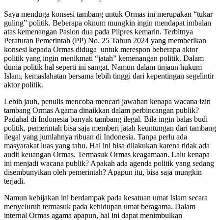
Saya menduga konsesi tambang untuk Ormas ini merupakan “tukar
guling” politik. Beberapa oknum mungkin ingin mendapat imbalan
atas kemenangan Paslon dua pada Pilpres kemarin. Terbitnya
Peraturan Pemerintah (PP) No. 25 Tahun 2024 yang memberikan
konsesi kepada Ormas diduga untuk merespon beberapa aktor
politik yang ingin menikmati “jatah” kemenangan politik. Dalam
dunia politik hal seperti ini sangat. Namun dalam tinjaun hukum
Islam, kemaslahatan bersama lebih tinggi dari kepentingan segelintir
aktor politik.
Lebih jauh, penulis mencoba mencari jawaban kenapa wacana izin
tambang Ormas Agama dinaikkan dalam perbincangan publik?
Padahal di Indonesia banyak tambang ilegal. Bila ingin balas budi
politik, pemerintah bisa saja memberi jatah keuntungan dari tambang
ilegal yang jumlahnya ribuan di Indonesia. Tanpa perlu ada
masyarakat luas yang tahu. Hal ini bisa dilakukan karena tidak ada
audit keuangan Ormas. Termasuk Ormas keagamaan. Lalu kenapa
ini menjadi wacana publik? Apakah ada agenda politik yang sedang
disembunyikan oleh pemerintah? Apapun itu, bisa saja mungkin
terjadi.
Namun kebijakan ini berdampak pada kesatuan umat Islam secara
menyeluruh termasuk pada kehidupan umat beragama. Dalam
internal Ormas agama apapun, hal ini dapat menimbulkan