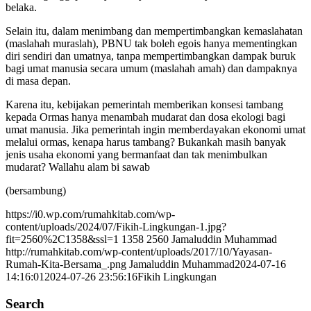
belaka.
Selain itu, dalam menimbang dan mempertimbangkan kemaslahatan
(maslahah muraslah), PBNU tak boleh egois hanya mementingkan
diri sendiri dan umatnya, tanpa mempertimbangkan dampak buruk
bagi umat manusia secara umum (maslahah amah) dan dampaknya
di masa depan.
Karena itu, kebijakan pemerintah memberikan konsesi tambang
kepada Ormas hanya menambah mudarat dan dosa ekologi bagi
umat manusia. Jika pemerintah ingin memberdayakan ekonomi umat
melalui ormas, kenapa harus tambang? Bukankah masih banyak
jenis usaha ekonomi yang bermanfaat dan tak menimbulkan
mudarat? Wallahu alam bi sawab
(bersambung)
https://i0.wp.com/rumahkitab.com/wp-
content/uploads/2024/07/Fikih-Lingkungan-1.jpg?
fit=2560%2C1358&ssl=1
1358
2560
Jamaluddin Muhammad
http://rumahkitab.com/wp-content/uploads/2017/10/Yayasan-
Rumah-Kita-Bersama_.png
Jamaluddin Muhammad
2024-07-16
14:16:01
2024-07-26 23:56:16
Fikih Lingkungan
Search