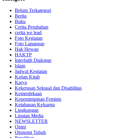
Belum Terkategori
Berita
Buku
Cerita Perubahan
cerita we lead
Foto Kegiatan
Foto Lapangan
Hak Hewan
HAKTP
Interfaith Dialogue
Islam
Jadwal Kegiatan
Kajian Kitab
Karya
Kekerasan Seksual dan Disabilitas
Kemerdekaan
Kepemimpinan Feminis
Ketahanan Keluarga
Lingkungan
Liputan Media
NEWSLETTER
Opini
Otonomi Tubuh
Penelitian