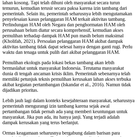
lahan kosong. Tapi telah dihuni oleh masyarakat secara turun
temurun, kemudian terusir secara paksa karena izin tambang dari
pemerintah. Selain itu, pemerintah seharusnya lebih mengutamakan
penyelesaian kasus pelanggaran HAM terkait aktivitas tambang.
Perlindungan HAM oleh Negara dan penghormatan HAM oleh
perusahaan belum diatur secara komprehensif, kemudian akses
pemulihan terhadap dampak HAM pun masih belum maksimal
(Kholifah, 2021). Persoalan pelanggaran HAM akibat dampak
aktivitas tambang tidak dapat selesai hanya dengan ganti rugi. Perlu
waktu dan tenaga untuk pulih dari akibat pelanggaran HAM.
Pemulihan ekologis pada lokasi bekas tambang akan lebih
bermaslahat untuk masyarakat Indonesia. Terutama masyarakat
dunia di tengah ancaman krisis iklim. Pemerintah sebenarnya telah
memiliki petunjuk teknis pemulihan kerusakan lahan akses terbuka
akibat kegiatan pertambangan (Iskandar et al., 2016). Namun tidak
dijadikan prioritas.
Lebih jauh lagi dalam konteks kesejahteraan masyarakat, seharusnya
pemerintah mengurangi izin tambang karena sejak awal
pertambangan tidak pernah ada yang memberi keuntungan untuk
masyarakat. Jika pun ada, itu hanya janji. Yang terjadi adalah
dampak kerusakan yang terus berlanjut.
Ormas keagamaan seharusnya bergabung dalam barisan para