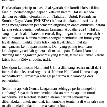
Berdasarkan prinsip maqashid al-syariah dan kondisi krisis iklim
saat ini, pertambangan dapat dikatakan haram. Hal ini senada
dengan penelitian Gerakan Front Nahdliyin Untuk Kedaulatan
Sumber Daya Alam (FNKSDA) bahwa tindakan industrialisasi
yang mengakibatkan pencemaran lingkungan dapat dihukumi haram
karena setara dengan perbuatan kriminal (Abdalla, 2024). Hal ini
sangat masuk akal, karena merusak lingkungan berarti merusak hak
hidup manusia. Karena manusia sangat membutuhkan bumi yang
layak dihuni. Ketika bumi tidak lagi layak dihuni, hal itu
mengancam kehidupan manusia. Dan yang paling terancam
kehidupannya adalah generasi di masa depan. Dalam Islam kita
dilarang meninggalkan generasi yang lemah, termasuk lemah karena
krisis iklim (Ridwanuddin, n.d.).
Meskipun keputusan Nahdlatul Ulama ditentang secara masif dari
internal dan eksternal organisasi. Namun Nahdlatul Ulama tetap
mendaftarkan Ormasnya sebagai penerima izin tambang dari
pemerintah.
Sedarurat apakah Ormas keagamaan sehingga perlu mengelola
tambang? Saya tidak menemukan alasan darurat apapun untuk
menerima izin tersebut. Bahkan alasan darurat seharusnya
diberlakukan untuk menolak izin tambang terutama di wilayah yang
masih menjadi hajat hidup masyarakat luas.