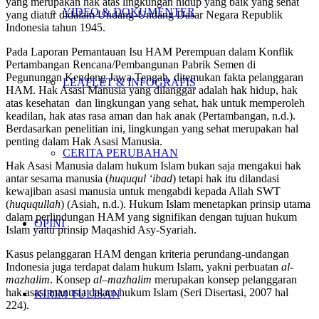
yang merupakan hak atas lingkungan hidup yang baik yang sehat
VIDEO & DOKUMENTER
yang diatur didalam Undang-Undang Dasar Negara Republik
Indonesia tahun 1945.
Pada Laporan Pemantauan Isu HAM Perempuan dalam Konflik
Pertambangan Rencana/Pembangunan Pabrik Semen di
Pegunungan Kendeng Jawa Tengah, ditemukan fakta pelanggaran
LEAFLET & INFOGRAFIS
HAM. Hak Asasi Manusia yang dilanggar adalah hak hidup, hak
atas kesehatan dan lingkungan yang sehat, hak untuk memperoleh
keadilan, hak atas rasa aman dan hak anak (Pertambangan, n.d.).
Berdasarkan penelitian ini, lingkungan yang sehat merupakan hal
penting dalam Hak Asasi Manusia.
CERITA PERUBAHAN
Hak Asasi Manusia dalam hukum Islam bukan saja mengakui hak
antar sesama manusia (
huququl ‘ibad
) tetapi hak itu dilandasi
kewajiban asasi manusia untuk mengabdi kepada Allah SWT
(
huququllah
) (Asiah, n.d.). Hukum Islam menetapkan prinsip utama
dalam perlindungan HAM yang signifikan dengan tujuan hukum
OPINI
Islam yaitu prinsip Maqashid Asy-Syariah.
Kasus pelanggaran HAM dengan kriteria perundang-undangan
Indonesia juga terdapat dalam hukum Islam, yakni perbuatan
al-
mazhalim
. Konsep
al
–
mazhalim
merupakan konsep pelanggaran
hak asasi manusia dalam hukum Islam (Seri Disertasi, 2007 hal
KIRIM TULISAN
224).