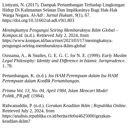
Listiyani, N. (2017). Dampak Pertambangan Terhadap Lingkungan
Hidup Di Kalimantan Selatan Dan Implikasinya Bagi Hak-Hak
Warga Negara.
Al-Adl : Jurnal Hukum
,
9
(1), 67.
https://doi.org/10.31602/al-adl.v9i1.803
Meningkatnya Pengungsi Seiring Memburuknya Iklim Global –
Kompas.id
. (n.d.). Retrieved July 2, 2024, from
https://www.kompas.id/baca/riset/2023/03/17/meningkatnya-
pengungsi-seiring-memburuknya-iklim-global
Oussama, A., & Studies, G. E. G. C. for N. E. (1999).
Early Muslim
Legal Philosophy: Identity and Difference in Islamic Jurisprudence
.
1
, 78.
Pertambangan, K. (n.d.).
Isu HAM Perempuan dalam Isu HAM
Perempuan dalam Konflik Pertambangan
.
Prisma Vol. 13, No. 04, April 1984, Islam Mencari Model
Politik_PR.pdf
. (1984).
Ridwanuddin, P. (n.d.).
Gerakan Keadilan Iklim | Republika Online
.
Retrieved July 2, 2024, from
https://analisis.republika.co.id/berita/rfe6si4625000/gerakan-
keadilan-iklim?