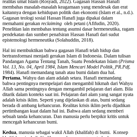
realitas umat Islam (Rosyadi, 2022). Gagasan Hassan Hanafi
membahas masalah-masalah keagamaan yang mendesak dan erat
kaitannya dengan kehidupan politik dan ekonomi (Islam et al., n.d.).
Gagasan teologi sosial Hassan Hanafi juga dipakai dalam
memahami gerakan
reclaiming
oleh petani (Afifudin, 2020).
Penelitian lain membahas tentang asumsi dasar hermeneutika, ragam
pendekatan dan sumber penafsiran Hassan Hanafi dari sudut
epistemologi hermeneutika (Solahuddin, 2018).
Hal ini membuktikan bahwa gagasan Hanafi telah hidup dan
bertransformasi menjadi gerakan Islam di Indonesia. Dalam tulisan
Pandangan Agama Tentang Tanah, Suatu Pendekatan Islam (
Prisma
Vol. 13, No. 04, April 1984, Islam Mencari Model Politik_PR.Pdf
,
1984). Hanafi memandang tanah atau bumi dalam dua hal.
Pertama
, Wahyu dan alam adalah setara. Hanafi memandang
bahwa pentingnya mempelajari dan mengambil hikmah dari Wahyu
Allah sama pentingnya dengan mengambil pelajaran dari alam. Bila
ditarik dalam konteks saat ini. Pelajaran dari alam yang sangat nyata
adalah krisis iklim. Seperti yang dijelaskan di atas, bumi sedang
berada di ambang kehancuran. Realitas krisis iklim perlu dijadikan
pertimbangan kuat dalam hal ini. Bahwa alam sedang memberi
sebuah tanda kehancuran. Dan manusia perlu berpikir kritis untuk
mencegah kehancuran bumi.
Kedua
, manusia sebagai wakil Allah (khalifah) di bumi. Konsep