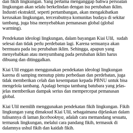
dan fikih lingkungan. Yang pertama menganggap bahwa persoalan
lingkungan akan selalu berkelindan dengan isu perubahan iklim.
Industri ekstraktif, seperti pertambangan, akan mengakibatkan
kerusakan lingkungan, tercerabutnya komunitas budaya di sekitar
tambang, juga bisa menyebabkan pemanasan global (global
warming).
Pendekatan ideologi lingkungan, dalam bayangan Kiai Ulil, sudah
selesai dan tidak perlu perdebatan lagi. Karena semuanya akan
bermuara pada isu perubahan iklim. Sehingga, apapun yang
menyebabkan atau menyumbang pada perubahan iklim harus
dibuang dan ditinggalkan.
Kiai Ulil enggan menggunakan pendekatan ideologi lingkungan
karena di samping menutup pintu perbedaan dan perdebatan, juga
tidak memberikan celah dan kesempatan kepada PBNU untuk bisa
mengelola tambang. Apalagi berupa tambang batubara yang jelas-
jelas memberikan dampak serius dan mempercepat pemanasan
global.
Kiai Ulil memilih menggunakan pendekatan fikih lingkungan. Fikih
lingkungan yang dimaksud Kiai Ulil, sebagaimana dijelaskan dalam
tulisannya di laman
facebooknya,
adalah cara memandang sesuatu,
termasuk lingkungan, melalui cara pandang fikih, termasuk di
dalamnya ushul fikih dan kaidah fikih.