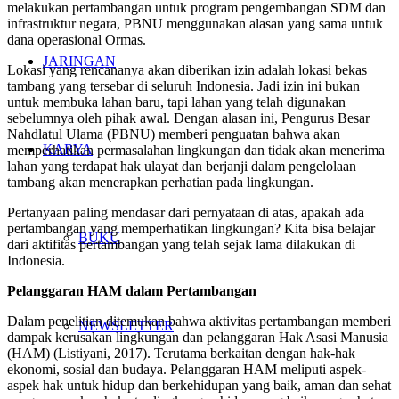
melakukan pertambangan untuk program pengembangan SDM dan
infrastruktur negara, PBNU menggunakan alasan yang sama untuk
dana operasional Ormas.
JARINGAN
Lokasi yang rencananya akan diberikan izin adalah lokasi bekas
tambang yang tersebar di seluruh Indonesia. Jadi izin ini bukan
untuk membuka lahan baru, tapi lahan yang telah digunakan
sebelumnya oleh pihak awal. Dengan alasan ini, Pengurus Besar
Nahdlatul Ulama (PBNU) memberi penguatan bahwa akan
KARYA
memperhatikan permasalahan lingkungan dan tidak akan menerima
lahan yang terdapat hak ulayat dan berjanji dalam pengelolaan
tambang akan menerapkan perhatian pada lingkungan.
Pertanyaan paling mendasar dari pernyataan di atas, apakah ada
pertambangan yang memperhatikan lingkungan? Kita bisa belajar
BUKU
dari aktifitas pertambangan yang telah sejak lama dilakukan di
Indonesia.
Pelanggaran HAM dalam Pertambangan
Dalam penelitian ditemukan bahwa aktivitas pertambangan memberi
NEWSLETTER
dampak kerusakan lingkungan dan pelanggaran Hak Asasi Manusia
(HAM) (Listiyani, 2017). Terutama berkaitan dengan hak-hak
ekonomi, sosial dan budaya. Pelanggaran HAM meliputi aspek-
aspek hak untuk hidup dan berkehidupan yang baik, aman dan sehat