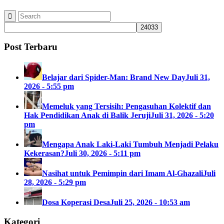
Post Terbaru
Belajar dari Spider-Man: Brand New Day
Juli 31,
2026 - 5:55 pm
Memeluk yang Tersisih: Pengasuhan Kolektif dan
Hak Pendidikan Anak di Balik Jeruji
Juli 31, 2026 - 5:20
pm
Mengapa Anak Laki-Laki Tumbuh Menjadi Pelaku
Kekerasan?
Juli 30, 2026 - 5:11 pm
Nasihat untuk Pemimpin dari Imam Al-Ghazali
Juli
28, 2026 - 5:29 pm
Dosa Koperasi Desa
Juli 25, 2026 - 10:53 am
Kategori