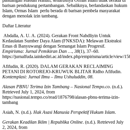
pandangan Hassan Hanafi, seharusnya Ormas Islam tidak berada di
barisan pendukung pertambangan. Sebaliknya, berlandaskan hukum
Islam, Ormas Islam perlu berada di barisan pembela masyarakat
dengan menolak izin tambang.
Daftar Literatur
Abdalla, A. U. A. (2024). Gerakan Front Nahdliyin Untuk
Kedaulatan Sumber Daya Alam (FNKSDA): Melawan Ekstraksi
Emas di Banyuwangi dengan Semangat Islam Progresif.
Empirisma: Jurnal Pemikiran Dan …
,
38
(1), 37–60.
https://jurnalfuda.iainkediri.ac.id/index.php/empirisma/article/view/
Afifudin, R. (2020). DALAM GERAKAN RECLAIMING
PETANI DI ROTOREJO-KRUWUK BLITAR Ridho Afifudin.
Kontemplasi: Jurnal Ilmu – Ilmu Ushuluddin
,
08
.
Alasan PBNU Terima Izin Tambang – Nasional Tempo.co
. (n.d.).
Retrieved July 1, 2024, from
https://nasional.tempo.co/read/1876798/alasan-pbnu-terima-izin-
tambang
Asiah, N. (n.d.).
Hak Asasi Manusia Perspektif Hukum Islam
.
Gerakan Keadilan Iklim | Republika Online
. (n.d.). Retrieved July
2, 2024, from