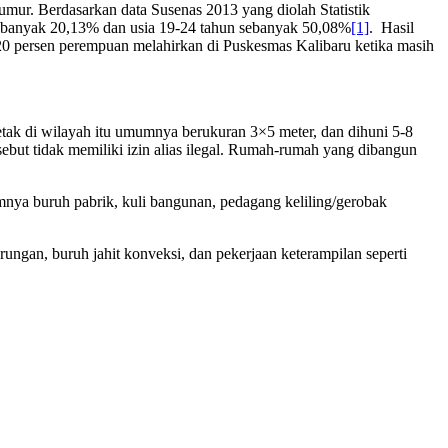
 umur. Berdasarkan data Susenas 2013 yang diolah Statistik
sebanyak 20,13% dan usia 19-24 tahun sebanyak 50,08%
[1]
. Hasil
0 persen perempuan melahirkan di Puskesmas Kalibaru ketika masih
ak di wilayah itu umumnya berukuran 3×5 meter, dan dihuni 5-8
rsebut tidak memiliki izin alias ilegal. Rumah-rumah yang dibangun
mnya buruh pabrik, kuli bangunan, pedagang keliling/gerobak
gan, buruh jahit konveksi, dan pekerjaan keterampilan seperti