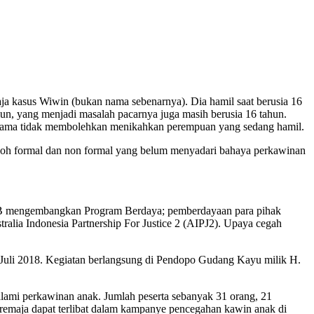
saja kasus Wiwin (bukan nama sebenarnya). Dia hamil saat berusia 16
un, yang menjadi masalah pacarnya juga masih berusia 16 tahun.
agama tidak membolehkan menikahkan perempuan yang sedang hamil.
tokoh formal dan non formal yang belum menyadari bahaya perkawinan
itaB mengembangkan Program Berdaya; pemberdayaan para pihak
alia Indonesia Partnership For Justice 2 (AIPJ2). Upaya cegah
1 Juli 2018. Kegiatan berlangsung di Pendopo Gudang Kayu milik H.
galami perkawinan anak. Jumlah peserta sebanyak 31 orang, 21
ra remaja dapat terlibat dalam kampanye pencegahan kawin anak di