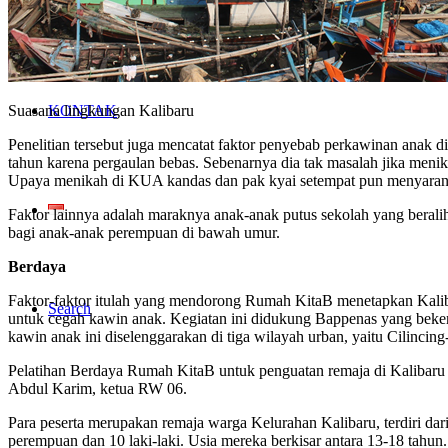
GALERI
KONTAK
Suasana lingkungan Kalibaru
Penelitian tersebut juga mencatat faktor penyebab perkawinan anak d
tahun karena pergaulan bebas. Sebenarnya dia tak masalah jika men
Upaya menikah di KUA kandas dan pak kyai setempat pun menyarank
Faktor lainnya adalah maraknya anak-anak putus sekolah yang berali
bagi anak-anak perempuan di bawah umur.
Berdaya
Faktor-faktor itulah yang mendorong Rumah KitaB menetapkan Kali
Search
untuk cegah kawin anak. Kegiatan ini didukung Bappenas yang bekerj
kawin anak ini diselenggarakan di tiga wilayah urban, yaitu Cilincin
Pelatihan Berdaya Rumah KitaB untuk penguatan remaja di Kalibaru 
Abdul Karim, ketua RW 06.
Para peserta merupakan remaja warga Kelurahan Kalibaru, terdiri dar
perempuan dan 10 laki-laki. Usia mereka berkisar antara 13-18 tahun