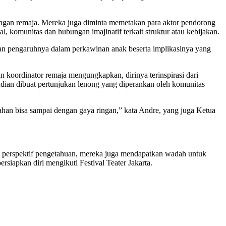
ngan remaja. Mereka juga diminta memetakan para aktor pendorong
, komunitas dan hubungan imajinatif terkait struktur atau kebijakan.
 dan pengaruhnya dalam perkawinan anak beserta implikasinya yang
 koordinator remaja mengungkapkan, dirinya terinspirasi dari
dian dibuat pertunjukan lenong yang diperankan oleh komunitas
gahan bisa sampai dengan gaya ringan,” kata Andre, yang juga Ketua
an perspektif pengetahuan, mereka juga mendapatkan wadah untuk
iapkan diri mengikuti Festival Teater Jakarta.