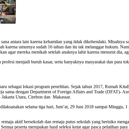
i sana antara lain karena kehamilan yang tidak dikehendaki. Misalnya 
ikah karena umurnya sudah 16 tahun dan itu tak melanggar hukum. Nam
an agar mereka menikah setelah anaknya lahir karena menurut dia, 
h profesi menjadi buruh kasar, serta banyaknya masyarakat dan para 
baru sebagai lokasi program penelitian. Sejak tahun 2017, Rumah K
a sama dengan Department of Foreign Affairs and Trade (DFAT)- Austr
g- Jakarta Utara, Cirebon dan Makassar.
dilaksanakan selama tiga hari, Jum’at, 29 Juni 2018 sampai Minggu, 
i remaja aktif bersekolah dan remaja putus sekolah yang berisiko men
. Semua peserta merupakan hasil seleksi ketat agar pasca pelatihan pa