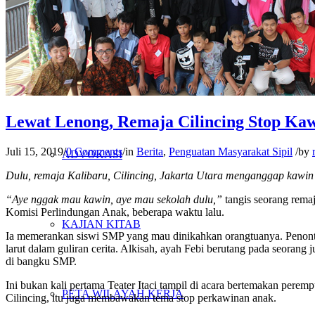
PENELITIAN
PENDIDIKAN KRITIS
Lewat Lenong, Remaja Cilincing Stop Ka
Juli 15, 2019
/
0 Comments
/
in
Berita
,
Penguatan Masyarakat Sipil
/
by
ADVOKASI
Dulu
, remaja Kalibaru, Cilincing, Jakarta Utara menganggap kawin 
“
Aye nggak mau kawin, aye mau sekolah dulu,”
tangis seorang remaj
Komisi Perlindungan Anak, beberapa waktu lalu.
KAJIAN KITAB
Ia memerankan siswi SMP yang mau dinikahkan orangtuanya. Penonto
larut dalam guliran cerita. Alkisah, ayah Febi berutang pada seoran
di bangku SMP.
Ini bukan kali pertama Teater Itaci tampil di acara bertemakan perem
PETA WILAYAH KERJA
Cilincing, itu juga membawakan tema stop perkawinan anak.