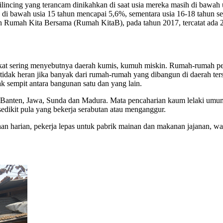
Cilincing yang terancam dinikahkan di saat usia mereka masih di bawah
 di bawah usia 15 tahun mencapai 5,6%, sementara usia 16-18 tahun 
 Rumah Kita Bersama (Rumah KitaB), pada tahun 2017, tercatat ada 2
akat sering menyebutnya daerah kumis, kumuh miskin. Rumah-rumah pet
ka tidak heran jika banyak dari rumah-rumah yang dibangun di daerah te
k sempit antara bangunan satu dan yang lain.
s, Banten, Jawa, Sunda dan Madura. Mata pencaharian kaum lelaki umu
sedikit pula yang bekerja serabutan atau menganggur.
harian, pekerja lepas untuk pabrik mainan dan makanan jajanan, warun