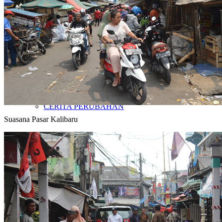
VIDEO & DOKUMENTER
LEAFLET & INFOGRAFIS
CERITA PERUBAHAN
Suasana Pasar Kalibaru
OPINI
KIRIM TULISAN