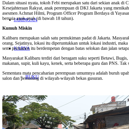
Dalam situasi nyata, tokoh Febi merupakan satu dari sekian anak di 
Kesejahteraan Rakyat, anak perempuan di DKI Jakarta yang menikah
asesmen Achmat Hilmi, Program Officer Program Berdaya di Yayasan
berusia anak-anak (di bawah 18 tahun).
JARINGAN
Kumuh Miskin
Kalibaru merupakan salah satu pemukiman padat di Jakarta. Masyar
orang. Sejatinya, lokasi itu diperuntukkan untuk lokasi industri, ma
KARYA
semi permanen itu berdempetan dengan batas selokan dan jalan setapa
Masyarakat Kalibaru terdiri dari beragam suku seperti Betawi, Bugi
makanan, supir, kuli kayu, kenek, serta beberapa guru dan PNS. Tak 
Sementara mata pencaharian perempuan umumnya adalah buruh upahan 
BUKU
salon dan pemulung di wilayah-wilayah bekas gusuran.
NEWSLETTER