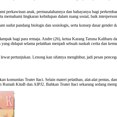
hami perkawinan anak, permasalahannya dan bahayanya bagi perkemba
a memahami lingkaran kehidupan dalam ruang sosial, baik interpersonal
lam sudut pandang biologis dan sosiologis, serta konsep dasar gender
mpak bagi para remaja. Andre (26), ketua Karang Taruna Kalibaru dan
ang didapat selama pelatihan menjadi sebuah naskah cerita dan kemu
n lewat pertunjukan. Lenong kan sifatnya menghibur, jadi pesan pence
komunitas Teater Itaci. Selain materi pelatihan, alat-alat pentas, d
n Rumah KitaB dan AIPJ2. Bahkan Teater Itaci sekarang sedang mempers