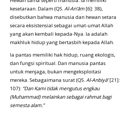
Hewan sama seperti manusia. Ia memiliki
kesetaraan. Dalam (QS.
Al-An‘ām
[6]: 38),
disebutkan bahwa manusia dan hewan setara
secara eksistensial sebagai umat-umat Allah
yang akan kembali kepada-Nya. Ia adalah
makhluk hidup yang bertasbih kepada Allah.
Ia pantas memiliki hak hidup, ruang ekologis,
dan fungsi spiritual. Dan manusia pantas
untuk menjaga, bukan mengeksploitasi
mereka. Sebagaimana surat (QS.
Al-Anbiyā’
[21]:
107):
“Dan Kami tidak mengutus engkau
(Muhammad) melainkan sebagai rahmat bagi
semesta alam.”