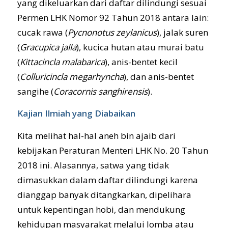
yang dikeluarkan dari daftar dilindungi sesuai
Permen LHK Nomor 92 Tahun 2018 antara lain:
cucak rawa (
Pycnonotus zeylanicus
), jalak suren
(
Gracupica jalla
), kucica hutan atau murai batu
(
Kittacincla malabarica
), anis-bentet kecil
(
Colluricincla megarhyncha
), dan anis-bentet
sangihe (
Coracornis sanghirensis
).
Kajian Ilmiah yang Diabaikan
Kita melihat hal-hal aneh bin ajaib dari
kebijakan Peraturan Menteri LHK No. 20 Tahun
2018 ini. Alasannya, satwa yang tidak
dimasukkan dalam daftar dilindungi karena
dianggap banyak ditangkarkan, dipelihara
untuk kepentingan hobi, dan mendukung
kehidupan masyarakat melalui lomba atau