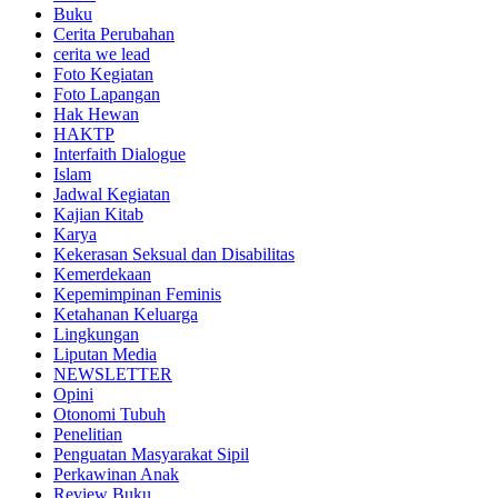
Buku
Cerita Perubahan
cerita we lead
Foto Kegiatan
Foto Lapangan
Hak Hewan
HAKTP
Interfaith Dialogue
Islam
Jadwal Kegiatan
Kajian Kitab
Karya
Kekerasan Seksual dan Disabilitas
Kemerdekaan
Kepemimpinan Feminis
Ketahanan Keluarga
Lingkungan
Liputan Media
NEWSLETTER
Opini
Otonomi Tubuh
Penelitian
Penguatan Masyarakat Sipil
Perkawinan Anak
Review Buku