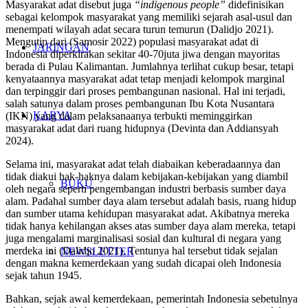
Masyarakat adat disebut juga
“indigenous people”
didefinisikan
sebagai kelompok masyarakat yang memiliki sejarah asal-usul dan
menempati wilayah adat secara turun temurun (Dalidjo 2021).
Mengutip dari (Samosir 2022) populasi masyarakat adat di
JARINGAN
Indonesia diperkirakan sekitar 40-70juta jiwa dengan mayoritas
berada di Pulau Kalimantan. Jumlahnya terlihat cukup besar, tetapi
kenyataannya masyarakat adat tetap menjadi kelompok marginal
dan terpinggir dari proses pembangunan nasional. Hal ini terjadi,
salah satunya dalam proses pembangunan Ibu Kota Nusantara
KARYA
(IKN) yang dalam pelaksanaanya terbukti meminggirkan
masyarakat adat dari ruang hidupnya (Devinta dan Addiansyah
2024).
Selama ini, masyarakat adat telah diabaikan keberadaannya dan
tidak diakui hak-haknya dalam kebijakan-kebijakan yang diambil
BUKU
oleh negara seperti pengembangan industri berbasis sumber daya
alam. Padahal sumber daya alam tersebut adalah basis, ruang hidup
dan sumber utama kehidupan masyarakat adat. Akibatnya mereka
tidak hanya kehilangan akses atas sumber daya alam mereka, tetapi
juga mengalami marginalisasi sosial dan kultural di negara yang
merdeka ini (Dalidjo 2021). Tentunya hal tersebut tidak sejalan
NEWSLETTER
dengan makna kemerdekaan yang sudah dicapai oleh Indonesia
sejak tahun 1945.
Bahkan, sejak awal kemerdekaan, pemerintah Indonesia sebetulnya