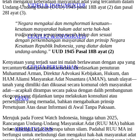
telah mengakui keberadaan masyarakat adat yang tercantum dalam
VIDEO & DOKUMENTER
Undang-Undang Dasar (UUD) 1945 pasal 18B ayat (2) dan pasal
28I ayat (3).
“Negara mengakui dan menghormati kesatuan-­
kesatuan masyarakat hukum adat serta hak-­hak
tradisonalnya sepanjang masih hidup dan sesuai
LEAFLET & INFOGRAFIS
dengan perkembangan masyarakat dan prinsip Negara
Kesatuan Republik Indonesia, yang diatur dalam
undang-­undang.”
UUD 1945 Pasal 18B ayat (2)
Kenyataan yang terjadi saat ini malah berlawanan dengan apa yang
CERITA PERUBAHAN
tercantum dalam peraturan tersebut. Berdasarkan penuturan
Muhammad Arman, Direktur Advokasi Kebijakan, Hukum, dan
HAM Aliansi Masyarakat Adat Nusantara (AMAN), tanah ulayat—
tanah yang dimiliki dan dikuasai secara komunal oleh masyarakat
adat—acapkali dirampas secara paksa dengan dalih pembangunan
ekonomi yang dijalankan tanpa melakukan konsultasi atau
OPINI
persetujuan yang memadai, bahkan mengabaikan prinsip
Persetujuan Atas dasar Informasi di Awal Tanpa Paksaan.
Merujuk pada Forest Watch Indonesia, hingga tahun 2025,
Rancangan Undang-Undang Masyarakat Adat (RUU MA) bahkan
KIRIM TULISAN
belum disetujui sejak beberapa tahun silam. Padahal RUU MA ini
berfungsi untuk melindungi dan mengakui hak-hak masyarakat adat