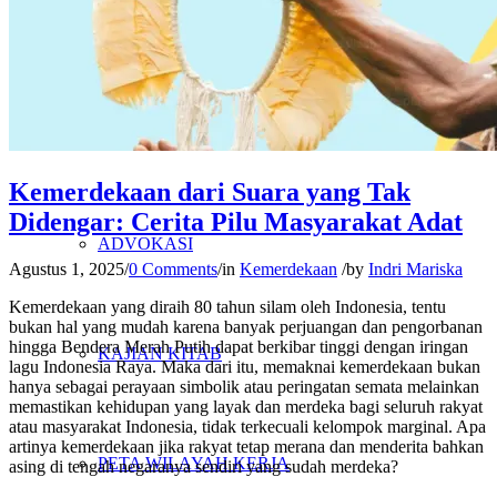
PENELITIAN
PENDIDIKAN KRITIS
Kemerdekaan dari Suara yang Tak
Didengar: Cerita Pilu Masyarakat Adat
ADVOKASI
Agustus 1, 2025
/
0 Comments
/
in
Kemerdekaan
/
by
Indri Mariska
Kemerdekaan yang diraih 80 tahun silam oleh Indonesia, tentu
bukan hal yang mudah karena banyak perjuangan dan pengorbanan
hingga Bendera Merah Putih dapat berkibar tinggi dengan iringan
KAJIAN KITAB
lagu Indonesia Raya. Maka dari itu, memaknai kemerdekaan bukan
hanya sebagai perayaan simbolik atau peringatan semata melainkan
memastikan kehidupan yang layak dan merdeka bagi seluruh rakyat
atau masyarakat Indonesia, tidak terkecuali kelompok marginal. Apa
artinya kemerdekaan jika rakyat tetap merana dan menderita bahkan
PETA WILAYAH KERJA
asing di tengah negaranya sendiri yang sudah merdeka?