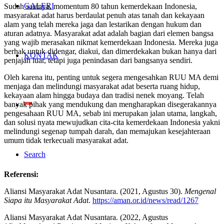
GALERI
Sudah saatnya, momentum 80 tahun kemerdekaan Indonesia,
masyarakat adat harus berdaulat penuh atas tanah dan kekayaan
alam yang telah mereka jaga dan lestarikan dengan hukum dan
aturan adatnya. Masyarakat adat adalah bagian dari elemen bangsa
yang wajib merasakan nikmat kemerdekaan Indonesia. Mereka juga
berhak untuk didengar, diakui, dan dimerdekakan bukan hanya dari
KONTAK
penjajah luar, tetapi juga penindasan dari bangsanya sendiri.
Oleh karena itu, penting untuk segera mengesahkan RUU MA demi
menjaga dan melindungi masyarakat adat beserta ruang hidup,
kekayaan alam hingga budaya dan tradisi nenek moyang. Telah
banyak pihak yang mendukung dan mengharapkan disegerakannya
pengesahaan RUU MA, sebab ini merupakan jalan utama, langkah,
dan solusi nyata mewujudkan cita-cita kemerdekaan Indonesia yakni
melindungi segenap tumpah darah, dan memajukan kesejahteraan
umum tidak terkecuali masyarakat adat.
Search
Referensi:
Aliansi Masyarakat Adat Nusantara. (2021, Agustus 30).
Mengenal
Siapa itu Masyarakat Adat
.
https://aman.or.id/news/read/1267
Aliansi Masyarakat Adat Nusantara. (2022, Agustus