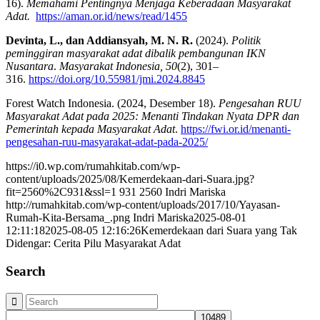
16).
Memahami Pentingnya Menjaga Keberadaan Masyarakat
Adat.
https://aman.or.id/news/read/1455
Devinta, L., dan Addiansyah, M. N. R.
(2024).
Politik
peminggiran masyarakat adat dibalik pembangunan IKN
Nusantara
.
Masyarakat Indonesia, 50
(2), 301–
316.
https://doi.org/10.55981/jmi.2024.8845
Forest Watch Indonesia. (2024, Desember 18).
Pengesahan RUU
Masyarakat Adat pada 2025: Menanti Tindakan Nyata DPR dan
Pemerintah kepada Masyarakat Adat
.
https://fwi.or.id/menanti-
pengesahan-ruu-masyarakat-adat-pada-2025/
https://i0.wp.com/rumahkitab.com/wp-
content/uploads/2025/08/Kemerdekaan-dari-Suara.jpg?
fit=2560%2C931&ssl=1
931
2560
Indri Mariska
http://rumahkitab.com/wp-content/uploads/2017/10/Yayasan-
Rumah-Kita-Bersama_.png
Indri Mariska
2025-08-01
12:11:18
2025-08-05 12:16:26
Kemerdekaan dari Suara yang Tak
Didengar: Cerita Pilu Masyarakat Adat
Search