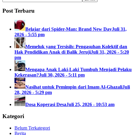
Post Terbaru
Belajar dari Spider-Man: Brand New Day
Juli 31,
2026 - 5:55 pm
Memeluk yang Tersisih: Pengasuhan Kolektif dan
Hak Pendidikan Anak di Balik Jeruji
Juli 31, 2026 - 5:20
pm
Mengapa Anak Laki-Laki Tumbuh Menjadi Pelaku
Kekerasan?
Juli 30, 2026 - 5:11 pm
Nasihat untuk Pemimpin dari Imam Al-Ghazali
Juli
28, 2026 - 5:29 pm
Dosa Koperasi Desa
Juli 25, 2026 - 10:53 am
Kategori
Belum Terkategori
Berita