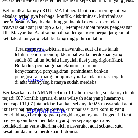
secara lebih efektif karena memberikan kepastian hukum yang jelas.
Belum disahkannya RUU MA ini berakibat pada meningkatnya
eksalasi terjadinya berbagai konflik, diskriminasi, kriminalisasi,
KABAR
perampasan wilayah adat, hingga tindak kekerasan terhadap
masyarakat adat (Dalidjo 2021). Memperlambat proses pengesahan
UU Masyarakat Adat sama halnya dengan memperpanjang rantai
ketidakadilan yang telah berlangsung puluhan tahun.
Terancamnya eksistensi masyarakat adat di atas tanah
BERITA
leluhur sendiri menunjukkan bahwa kemerdekaan yang
sudah 80 tahun berlalu hanyalah ilusi yang diglorifikasi.
Berkedok pembangunan ekonomi, namun
kenyataannya penyingkiran, penindasan bahkan
penggusuran ruang hidup masyarakat adat marak terjadi
JADWAL
di atas tanah yang katanya sudah merdeka.
Berdasarkan data AMAN selama 10 tahun terakhir, setidaknya telah
terjadi 687 konflik agraria di atas wilayah adat yang luasannya
mencapai 11,07 juta hektar. Bahkan sebanyak 925 masyarakat adat
ikut terlibat dan menjadi korban kriminalisasi dari konflik yang
LIPUTAN MEDIA
terjadi hingga berujung pada penghilangan nyawa. Tragedi ini tentu
menyelipkan luka mendalam yang berkepanjangan atas
ketidakadilan yang diterima oleh masyarakat adat sebagai satu
kesatuan dalam kemerdekaan Indonesia.