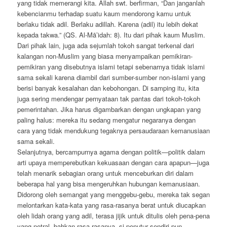
yang tidak memerangi kita. Allah swt. berfirman, “Dan janganlah
kebencianmu terhadap suatu kaum mendorong kamu untuk
berlaku tidak adil. Berlaku adillah. Karena (adil) itu lebih dekat
kepada takwa.” (QS. Al-Mā’idah: 8). Itu dari pihak kaum Muslim.
Dari pihak lain, juga ada sejumlah tokoh sangat terkenal dari
kalangan non-Muslim yang biasa menyampaikan pemikiran-
pemikiran yang disebutnya islami tetapi sebenarnya tidak islami
sama sekali karena diambil dari sumber-sumber non-islami yang
berisi banyak kesalahan dan kebohongan. Di samping itu, kita
juga sering mendengar pernyataan tak pantas dari tokoh-tokoh
pemerintahan. Jika harus digambarkan dengan ungkapan yang
paling halus: mereka itu sedang mengatur negaranya dengan
cara yang tidak mendukung tegaknya persaudaraan kemanusiaan
sama sekali.
Selanjutnya, bercampurnya agama dengan politik—politik dalam
arti upaya memperebutkan kekuasaan dengan cara apapun—juga
telah menarik sebagian orang untuk menceburkan diri dalam
beberapa hal yang bisa mengeruhkan hubungan kemanusiaan.
Didorong oleh semangat yang menggebu-gebu, mereka tak segan
melontarkan kata-kata yang rasa-rasanya berat untuk diucapkan
oleh lidah orang yang adil, terasa jijik untuk ditulis oleh pena-pena
yang netral, bahkan rasa-rasanya, si penutur sendiri pun