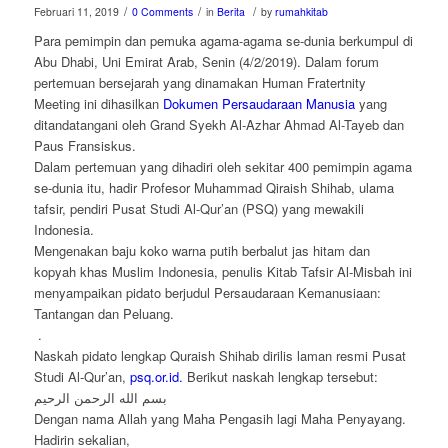
/
/
/
Februari 11, 2019
0 Comments
in
Berita
by
rumahkitab
Para pemimpin dan pemuka agama-agama se-dunia berkumpul di
Abu Dhabi, Uni Emirat Arab, Senin (4/2/2019). Dalam forum
pertemuan bersejarah yang dinamakan Human Fratertnity
Meeting ini dihasilkan
Dokumen Persaudaraan Manusia
yang
ditandatangani oleh Grand Syekh Al-Azhar Ahmad Al-Tayeb dan
Paus Fransiskus.
Dalam pertemuan yang dihadiri oleh sekitar 400 pemimpin agama
se-dunia itu, hadir Profesor Muhammad Qiraish Shihab, ulama
tafsir, pendiri Pusat Studi Al-Qur’an (PSQ) yang mewakili
Indonesia.
Mengenakan baju koko warna putih berbalut jas hitam dan
kopyah khas Muslim Indonesia, penulis Kitab Tafsir Al-Misbah ini
menyampaikan pidato berjudul Persaudaraan Kemanusiaan:
Tantangan dan Peluang.
.
Naskah pidato lengkap Quraish Shihab dirilis laman resmi Pusat
Studi Al-Qur’an,
psq.or.id.
Berikut naskah lengkap tersebut:
بسم الله الرحمن الرحيم
Dengan nama Allah yang Maha Pengasih lagi Maha Penyayang.
Hadirin sekalian,