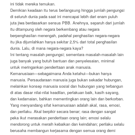
ini tidak mereka temukan.
Demikian keadaan itu terus berlangsung hingga jumlah pengungsi
di seluruh dunia pada saat ini mencapai lebih dari enam puluh
juta jiwa berdasarkan sensus PBB. Anehnya, separuh dari jumlah
itu ditampung oleh negara berkembang atau negara
berpenghasilan menengah, padahal penghasilan negara-negara
itu jika dijumlahkan hanya sekitar 2,5% dari total penghasilan
dunia. Lalu, di mana negara-negara kaya?
Ini tentang masalah pengungsi; sementara masalah-masalah lain
juga banyak yang butuh bantuan dan penyelesaian, minimal
untuk meringankan penderitaan anak manusia.
Kemanusiaan—sebagaimana Anda ketahui—bukan hanya
manusia. Persaudaraan manusia juga bukan sekadar hubungan,
melainkan konsep manusia sosial dan hubungan yang terbangun
di atas dasar nilai-nilai keadilan, perlakuan baik, kasih sayang,
dan kedamaian, bahkan mementingkan orang lain dan berkorban.
Yang menyandang sifat kemanusiaan adalah akal, rasa, emosi,
dan perilaku. Akal berpikir secara benar; rasa dengan sangat
peka ikut merasakan penderitaan orang lain; emosi selalu
mendorong untuk meraih kebaikan dan keindahan; perilaku selalu
berusaha membangun kerjasama dengan semua orang demi