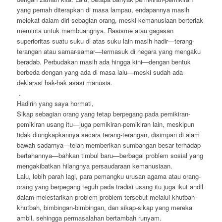
yang pernah diterapkan di masa lampau, endapannya masih
melekat dalam diri sebagian orang, meski kemanusiaan berteriak
meminta untuk membuangnya. Rasisme atau gagasan
superioritas suatu suku di atas suku lain masih hadir—terang-
terangan atau samar-samar—termasuk di negara yang mengaku
beradab. Perbudakan masih ada hingga kini—dengan bentuk
berbeda dengan yang ada di masa lalu—meski sudah ada
deklarasi hak-hak asasi manusia.
.
Hadirin yang saya hormati,
Sikap sebagian orang yang tetap berpegang pada pemikiran-
pemikiran usang itu—juga pemikiran-pemikiran lain, meskipun
tidak diungkapkannya secara terang-terangan, disimpan di alam
bawah sadarnya—telah memberikan sumbangan besar terhadap
bertahannya—bahkan timbul baru—berbagai problem sosial yang
mengakibatkan hilangnya persaudaraan kemanusiaan.
Lalu, lebih parah lagi, para pemangku urusan agama atau orang-
orang yang berpegang teguh pada tradisi usang itu juga ikut andil
dalam melestarikan problem-problem tersebut melalui khutbah-
khutbah, bimbingan-bimbingan, dan sikap-sikap yang mereka
ambil, sehingga permasalahan bertambah runyam.