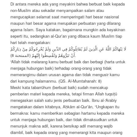
Di antara mereka ada yang meyakini bahwa berbuat baik kepada
non-Muslim atau sekadar menyampaikan salam atau
mengucapkan selamat saat memperingati hari besar nasional
maupun hari besar agama merupakan perbuatan yang dilarang
agama Islam. Saya katakan, bagaimana mungkin ada keyakinan
seperti itu, sedangkan al-Qur’an yang dibaca kaum Muslim tiap
hari telah mengatakan:
لَا يَنْهَاكُمُ اللَّهُ عَنِ الَّذِينَ لَمْ يُقَاتِلُوكُمْ فِي الدِّينِ وَلَمْ يُخْرِجُوكُمْ مِنْ دِيَارِكُمْ
أَنْ تَبَرُّوهُمْ وَتُقْسِطُوا إِلَيْهِمْ (الممتحنة 8).
“Allah tidak melarang kamu berbuat baik dan berbagi (harta untuk
menjaga hubungan baik) terhadap orang-orang yang tidak
memerangimu dalam urusan agama dan tidak mengusir kamu
dari kampung halamanmu. (QS. Al-Mumtahanah: 8)
Meski kata tabarrūhum (berbuat baik) sudah mencakup
pemberian materi kepada mereka, tetapi firman Allah tuqsiṭū
menegaskan salah satu jenis perbuatan baik. Ibnu al-‘Arabiy
mengatakan dalam kitabnya, Aḥkām al-Qur’ān, “Ungkapan itu
bermakna: kamu memberikan sebagian hartamu kepada mereka
untuk menjaga hubungan baik, dan tidak dimaksudkan untuk
menunjuk makna adil, karena bersikap adil memang wajib
diambil, baik kepada orang yang memerangi kita maupun orang