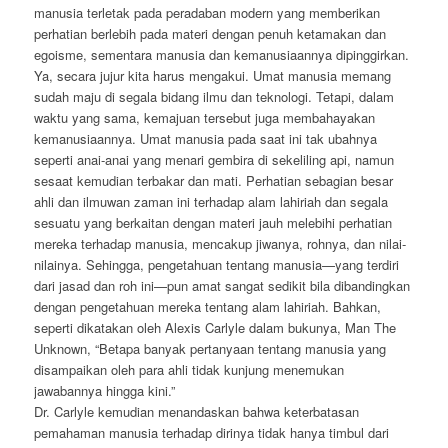
manusia terletak pada peradaban modern yang memberikan
perhatian berlebih pada materi dengan penuh ketamakan dan
egoisme, sementara manusia dan kemanusiaannya dipinggirkan.
Ya, secara jujur kita harus mengakui. Umat manusia memang
sudah maju di segala bidang ilmu dan teknologi. Tetapi, dalam
waktu yang sama, kemajuan tersebut juga membahayakan
kemanusiaannya. Umat manusia pada saat ini tak ubahnya
seperti anai-anai yang menari gembira di sekeliling api, namun
sesaat kemudian terbakar dan mati. Perhatian sebagian besar
ahli dan ilmuwan zaman ini terhadap alam lahiriah dan segala
sesuatu yang berkaitan dengan materi jauh melebihi perhatian
mereka terhadap manusia, mencakup jiwanya, rohnya, dan nilai-
nilainya. Sehingga, pengetahuan tentang manusia—yang terdiri
dari jasad dan roh ini—pun amat sangat sedikit bila dibandingkan
dengan pengetahuan mereka tentang alam lahiriah. Bahkan,
seperti dikatakan oleh Alexis Carlyle dalam bukunya, Man The
Unknown, “Betapa banyak pertanyaan tentang manusia yang
disampaikan oleh para ahli tidak kunjung menemukan
jawabannya hingga kini.”
Dr. Carlyle kemudian menandaskan bahwa keterbatasan
pemahaman manusia terhadap dirinya tidak hanya timbul dari