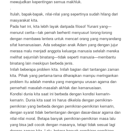
mewujudkan kepentingan semua makhluk.
.
Itulah, bapak-bapak, nilai-nilai yang sepertinya sudah hilang dari
masyarakat kita.
Pada hari ini, kita lebih layak daripada filosof Yunani yang—
menurut cerita—tak pernah berhenti menyusuri lorong-lorong
dengan membawa lentera untuk mencari orang yang menyandang
sifat kemanusiaan. Ada sebagian anak Adam yang dengan jujur
merasa malu menjadi anggota keluarga manusia setelah mereka
melihat sejumlah binatang—tidak seperti manusia—membantu
binatang lain meskipun berbeda jenis.
Inilah beberapa problem kita. Inilah bagian dari tantangan zaman
kita. Pihak yang pertama-tama diharapkan mampu meringankan
problem itu adalah mereka yang mengampu urusan agama dan
pemerhati masalah-masalah akhlak dan kemanusiaan.
Kondisi dunia kita saat ini berbeda dengan kondisi kemarin-
kemarin. Dunia kita saat ini harus dikelola dengan pemikiran-
pemikiran yang berbeda dengan pemikiran-pemikiran kemarin,
dengan syarat tidak bertentangan dengan dasar-dasar agama dan
nilai-nilai moral. Betapa banyak pemikiran-pemikiran masa lalu
yang bisa jadi cocok dengan masanya, tetapi tidak sesuai lagi
dengan zaman kita. Lalu, betapa banyak pemikiran-pemikiran