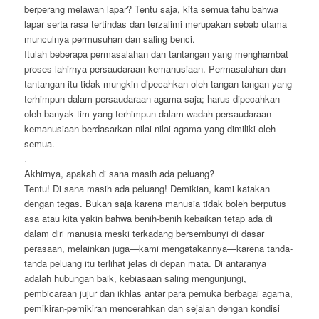
berperang melawan lapar? Tentu saja, kita semua tahu bahwa
lapar serta rasa tertindas dan terzalimi merupakan sebab utama
munculnya permusuhan dan saling benci.
Itulah beberapa permasalahan dan tantangan yang menghambat
proses lahirnya persaudaraan kemanusiaan. Permasalahan dan
tantangan itu tidak mungkin dipecahkan oleh tangan-tangan yang
terhimpun dalam persaudaraan agama saja; harus dipecahkan
oleh banyak tim yang terhimpun dalam wadah persaudaraan
kemanusiaan berdasarkan nilai-nilai agama yang dimiliki oleh
semua.
.
Akhirnya, apakah di sana masih ada peluang?
Tentu! Di sana masih ada peluang! Demikian, kami katakan
dengan tegas. Bukan saja karena manusia tidak boleh berputus
asa atau kita yakin bahwa benih-benih kebaikan tetap ada di
dalam diri manusia meski terkadang bersembunyi di dasar
perasaan, melainkan juga—kami mengatakannya—karena tanda-
tanda peluang itu terlihat jelas di depan mata. Di antaranya
adalah hubungan baik, kebiasaan saling mengunjungi,
pembicaraan jujur dan ikhlas antar para pemuka berbagai agama,
pemikiran-pemikiran mencerahkan dan sejalan dengan kondisi