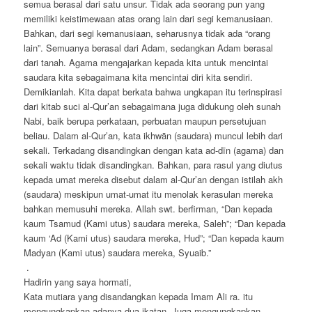
semua berasal dari satu unsur. Tidak ada seorang pun yang
memiliki keistimewaan atas orang lain dari segi kemanusiaan.
Bahkan, dari segi kemanusiaan, seharusnya tidak ada “orang
lain”. Semuanya berasal dari Adam, sedangkan Adam berasal
dari tanah. Agama mengajarkan kepada kita untuk mencintai
saudara kita sebagaimana kita mencintai diri kita sendiri.
Demikianlah. Kita dapat berkata bahwa ungkapan itu terinspirasi
dari kitab suci al-Qur’an sebagaimana juga didukung oleh sunah
Nabi, baik berupa perkataan, perbuatan maupun persetujuan
beliau. Dalam al-Qur’an, kata ikhwān (saudara) muncul lebih dari
sekali. Terkadang disandingkan dengan kata ad-dīn (agama) dan
sekali waktu tidak disandingkan. Bahkan, para rasul yang diutus
kepada umat mereka disebut dalam al-Qur’an dengan istilah akh
(saudara) meskipun umat-umat itu menolak kerasulan mereka
bahkan memusuhi mereka. Allah swt. berfirman, “Dan kepada
kaum Tsamud (Kami utus) saudara mereka, Saleh”; “Dan kepada
kaum ‘Ad (Kami utus) saudara mereka, Hud”; “Dan kepada kaum
Madyan (Kami utus) saudara mereka, Syuaib.”
.
Hadirin yang saya hormati,
Kata mutiara yang disandangkan kepada Imam Ali ra. itu
mengungkapkan adanya dua ikatan. Juga mengungkapkan