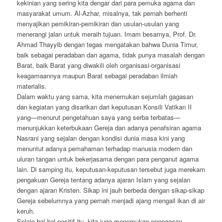
kekinian yang sering kita dengar dari para pemuka agama dan
masyarakat umum. Al-Azhar, misalnya, tak pernah berhenti
menyajikan pemikiran-pemikiran dan usulan-usulan yang
menerangi jalan untuk meraih tujuan. Imam besarnya, Prof. Dr.
Ahmad Thayyib dengan tegas mengatakan bahwa Dunia Timur,
baik sebagai peradaban dan agama, tidak punya masalah dengan
Barat, baik Barat yang diwakili oleh organisasi-organisasi
keagamaannya maupun Barat sebagai peradaban ilmiah
materialis.
Dalam waktu yang sama, kita menemukan sejumlah gagasan
dan kegiatan yang disarikan dari keputusan Konsili Vatikan II
yang—menurut pengetahuan saya yang serba terbatas—
menunjukkan keterbukaan Gereja dan adanya penafsiran agama
Nasrani yang sejalan dengan kondisi dunia masa kini yang
menuntut adanya pemahaman terhadap manusia modern dan
uluran tangan untuk bekerjasama dengan para penganut agama
lain. Di samping itu, keputusan-keputusan tersebut juga merekam
pengakuan Gereja tentang adanya ajaran Islam yang sejalan
dengan ajaran Kristen. Sikap ini jauh berbeda dengan sikap-sikap
Gereja sebelumnya yang pernah menjadi ajang mengail ikan di air
keruh.
Selain hal-hal positif itu, kita juga menemukan penegasan-