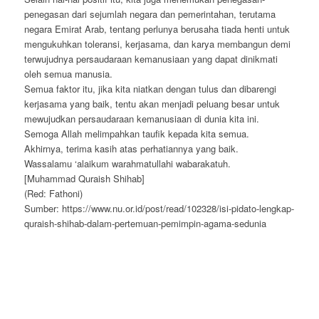
penegasan dari sejumlah negara dan pemerintahan, terutama
negara Emirat Arab, tentang perlunya berusaha tiada henti untuk
mengukuhkan toleransi, kerjasama, dan karya membangun demi
terwujudnya persaudaraan kemanusiaan yang dapat dinikmati
oleh semua manusia.
Semua faktor itu, jika kita niatkan dengan tulus dan dibarengi
kerjasama yang baik, tentu akan menjadi peluang besar untuk
mewujudkan persaudaraan kemanusiaan di dunia kita ini.
Semoga Allah melimpahkan taufik kepada kita semua.
Akhirnya, terima kasih atas perhatiannya yang baik.
Wassalamu ‘alaikum warahmatullahi wabarakatuh.
[Muhammad Quraish Shihab]
(Red: Fathoni)
Sumber: https://www.nu.or.id/post/read/102328/isi-pidato-lengkap-
quraish-shihab-dalam-pertemuan-pemimpin-agama-sedunia