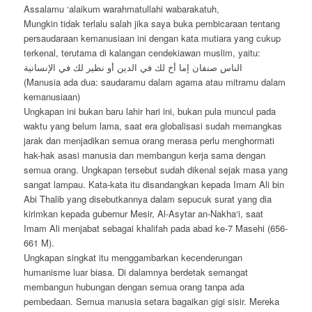
Assalamu ‘alaikum warahmatullahi wabarakatuh,
Mungkin tidak terlalu salah jika saya buka pembicaraan tentang
persaudaraan kemanusiaan ini dengan kata mutiara yang cukup
terkenal, terutama di kalangan cendekiawan muslim, yaitu:
الناس صنفان إما أخ لك في الدين أو نظير لك في الإنسانية
(Manusia ada dua: saudaramu dalam agama atau mitramu dalam
kemanusiaan)
Ungkapan ini bukan baru lahir hari ini, bukan pula muncul pada
waktu yang belum lama, saat era globalisasi sudah memangkas
jarak dan menjadikan semua orang merasa perlu menghormati
hak-hak asasi manusia dan membangun kerja sama dengan
semua orang. Ungkapan tersebut sudah dikenal sejak masa yang
sangat lampau. Kata-kata itu disandangkan kepada Imam Ali bin
Abi Thalib yang disebutkannya dalam sepucuk surat yang dia
kirimkan kepada gubernur Mesir, Al-Asytar an-Nakha‘i, saat
Imam Ali menjabat sebagai khalifah pada abad ke-7 Masehi (656-
661 M).
Ungkapan singkat itu menggambarkan kecenderungan
humanisme luar biasa. Di dalamnya berdetak semangat
membangun hubungan dengan semua orang tanpa ada
pembedaan. Semua manusia setara bagaikan gigi sisir. Mereka