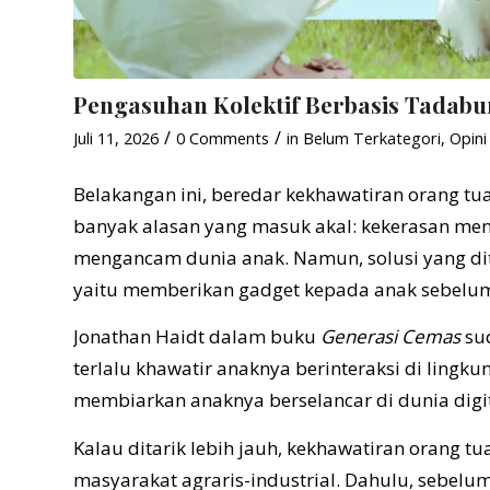
Pengasuhan Kolektif Berbasis Tadabu
/
/
Juli 11, 2026
0 Comments
in
Belum Terkategori
,
Opini
Belakangan ini, beredar kekhawatiran orang t
banyak alasan yang masuk akal: kekerasan m
mengancam dunia anak. Namun, solusi yang di
yaitu memberikan gadget kepada anak sebelum
Jonathan Haidt dalam buku
Generasi Cemas
sud
terlalu khawatir anaknya berinteraksi di lingk
membiarkan anaknya berselancar di dunia digit
Kalau ditarik lebih jauh, kekhawatiran orang t
masyarakat agraris-industrial. Dahulu, sebelu