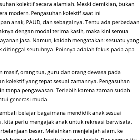
asuhan kolektif secara alamiah. Meski demikian, bukan
era modern. Pengasuhan kolektif saat ini
ipan anak, PAUD, dan sebagainya. Tentu ada perbedaan
aknya dengan modal terima kasih, maka kini semua
layanan jasa. Namun, kaidah mengatakan: sesuatu yang
ak ditinggal seutuhnya. Poinnya adalah fokus pada apa
an masif, orang tua, guru dan orang dewasa pada
kolektif yang tepat sesuai zamannya. Pengasuhan
ain tanpa pengawasan. Terlebih karena zaman sudah
tui generasi muda.
 kembali belajar bagaimana mendidik anak sesuai
 kita perlu mengajak anak untuk rekreasi berwisata.
rbelanjaan besar. Melainkan menjelajah alam, ke
nak bahwa dunia begitu luas nan indah. Dan semua itu