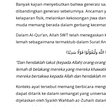
Banyak kajian menyebutkan bahwa generasi saat 
dibandingkan generasi sebelumnya. Ancaman ya
kelaparan fisik, melainkan kekosongan jiwa dan
muda memang berada dalam gerbang kecema
Dalam Al-Qur’an, Allah SWT telah menegaskan
lemah sebagaimana termaktub dalam Surat An-
للّٰهَ وَلْيَقُوْلُوْا قَوْلًا سَدِيْدًا
“Dan hendaklah takut (kepada Allah) orang-oran
lemah di belakang mereka yang mereka khawatir 
mereka bertakwa kepada Allah dan hendaklah mer
Konteks ayat tersebut memang berbicara menge
dapat ditarik ke dalam semangat yang universa
dijelaskan oleh Syaikh Wahbah az-Zuhaili dal