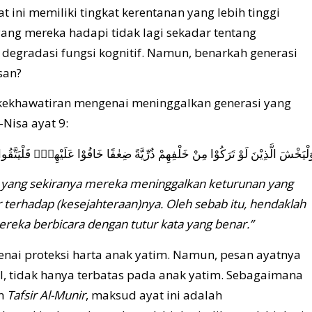
ini memiliki tingkat kerentanan yang lebih tinggi
ng mereka hadapi tidak lagi sekadar tentang
 degradasi fungsi kognitif. Namun, benarkah generasi
san?
 kekhawatiran mengenai meninggalkan generasi yang
Nisa ayat 9:
لْيَخْشَ الَّذِيْنَ لَوْ تَرَكُوْا مِنْ خَلْفِهِمْ ذُرِّيَّةً ضِعٰفًا خَافُوْا عَلَيْهِمْۖ فَلْيَتَّقُوا ا
g yang sekiranya mereka meninggalkan keturunan yang
terhadap (kesejahteraan)nya. Oleh sebab itu, hendaklah
eka berbicara dengan tutur kata yang benar.”
nai proteksi harta anak yatim. Namun, pesan ayatnya
l, tidak hanya terbatas pada anak yatim. Sebagaimana
am
Tafsir Al-Munir
, maksud ayat ini adalah