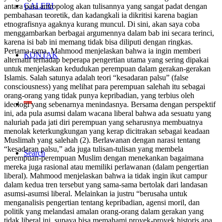
GALERI
antara para antropolog akan tulisannya yang sangat padat dengan
pembahasan teoretik, dan kadangkali ia dikritisi karena bagian
etnografisnya agaknya kurang muncul. Di sini, akan saya coba
menggambarkan berbagai argumennya dalam bab ini secara terinci,
karena isi bab ini memang tidak bisa diliputi dengan ringkas.
Pertama-tama, Mahmood menjelaskan bahwa ia ingin memberi
KONTAK
alternatif terhadap beperapa pengertian utama yang sering dipakai
untuk menjelaskan kedudukan perempuan dalam gerakan-gerakan
Islamis. Salah satunya adalah teori “kesadaran palsu” (
false
consciousness
) yang melihat para perempuan salehah itu sebagai
orang-orang yang tidak punya kepribadian, yang terbius oleh
ideologi yang sebenarnya menindasnya. Bersama dengan perspektif
ini, ada pula asumsi dalam wacana liberal bahwa ada sesuatu yang
naluriah pada jati diri perempuan yang seharusnya membuatnya
menolak keterkungkungan yang kerap dicitrakan sebagai keadaan
Muslimah yang salehah (2). Berlawanan dengan narasi tentang
“kesadaran palsu,” ada juga tulisan-tulisan yang membela
Search
perempuan-perempuan Muslim dengan menekankan bagaimana
mereka juga rasional atau memiliki perlawanan (dalam pengertian
liberal). Mahmood menjelaskan bahwa ia tidak ingin ikut campur
dalam kedua tren tersebut yang sama-sama bertolak dari landasan
asumsi-asumsi liberal. Melainkan ia justru “berusaha untuk
menganalisis pengertian tentang kepribadian, agensi moril, dan
politik yang melandasi amalan orang-orang dalam gerakan yang
tidak liberal ini, supaya bisa memahami proyek-proyek historis apa