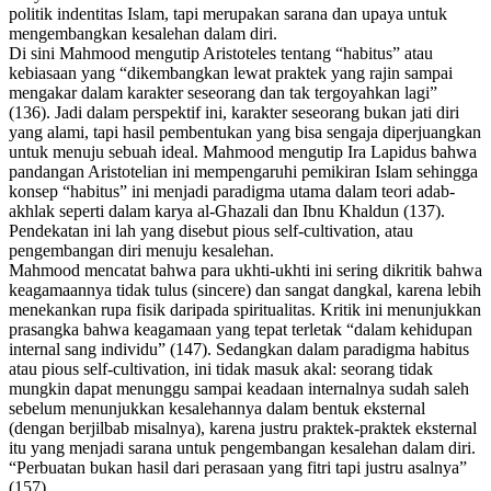
politik indentitas Islam, tapi merupakan sarana dan upaya untuk
mengembangkan kesalehan dalam diri.
Di sini Mahmood mengutip Aristoteles tentang “habitus” atau
kebiasaan yang “dikembangkan lewat praktek yang rajin sampai
mengakar dalam karakter seseorang dan tak tergoyahkan lagi”
(136). Jadi dalam perspektif ini, karakter seseorang bukan jati diri
yang alami, tapi hasil pembentukan yang bisa sengaja diperjuangkan
untuk menuju sebuah ideal. Mahmood mengutip Ira Lapidus bahwa
pandangan Aristotelian ini mempengaruhi pemikiran Islam sehingga
konsep “habitus” ini menjadi paradigma utama dalam teori adab-
akhlak seperti dalam karya al-Ghazali dan Ibnu Khaldun (137).
Pendekatan ini lah yang disebut
pious self-cultivation
, atau
pengembangan diri menuju kesalehan.
Mahmood mencatat bahwa para ukhti-ukhti ini sering dikritik bahwa
keagamaannya tidak tulus (
sincere
) dan sangat dangkal, karena lebih
menekankan rupa fisik daripada spiritualitas. Kritik ini menunjukkan
prasangka bahwa keagamaan yang tepat terletak “dalam kehidupan
internal sang individu” (147). Sedangkan dalam paradigma habitus
atau
pious self-cultivation
, ini tidak masuk akal: seorang tidak
mungkin dapat menunggu sampai keadaan internalnya sudah saleh
sebelum menunjukkan kesalehannya dalam bentuk eksternal
(dengan berjilbab misalnya), karena justru praktek-praktek eksternal
itu yang menjadi sarana untuk pengembangan kesalehan dalam diri.
“Perbuatan bukan hasil dari perasaan yang fitri tapi justru asalnya”
(157).