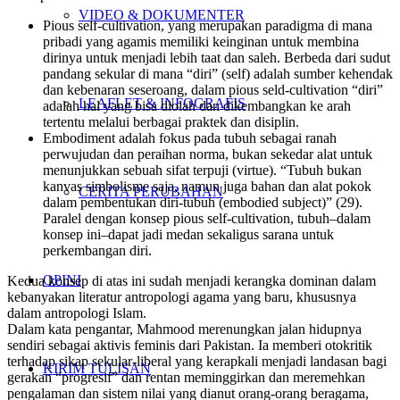
VIDEO & DOKUMENTER
Pious self-cultivation,
yang merupakan paradigma di mana
pribadi yang agamis memiliki keinginan untuk membina
dirinya untuk menjadi lebih taat dan saleh. Berbeda dari sudut
pandang sekular di mana “diri” (
self
) adalah sumber kehendak
dan kebenaran seseroang, dalam
pious seld-cultivation
“diri”
LEAFLET & INFOGRAFIS
adalah hal yang bisa diolah dan dikembangkan ke arah
tertentu melalui berbagai praktek dan disiplin.
Embodiment
adalah fokus pada tubuh sebagai ranah
perwujudan dan peraihan norma, bukan sekedar alat untuk
menunjukkan sebuah sifat terpuji (
virtue
). “Tubuh bukan
kanvas simbolisme saja, namun juga bahan dan alat pokok
CERITA PERUBAHAN
dalam pembentukan diri-tubuh (
embodied subject
)” (29).
Paralel dengan konsep
pious self-cultivation
, tubuh–dalam
konsep ini–dapat jadi medan sekaligus sarana untuk
perkembangan diri.
OPINI
Kedua konsep di atas ini sudah menjadi kerangka dominan dalam
kebanyakan literatur antropologi agama yang baru, khususnya
dalam antropologi Islam.
Dalam
kata pengantar
, Mahmood merenungkan jalan hidupnya
sendiri sebagai aktivis feminis dari Pakistan. Ia memberi otokritik
terhadap sikap sekular-liberal yang kerapkali menjadi landasan bagi
KIRIM TULISAN
gerakan “progresif” dan rentan meminggirkan dan meremehkan
pengalaman dan sistem nilai yang dianut orang-orang beragama,