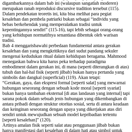
digambarkannya dalam bab ini (walaupun sangatlah moderen)
merupakan ranah reproduksi
discursive tradition
tersebut (115).
Dalam pendekatan teoretis ini, kita bisa melihat para pegiat
kesalehan dan pembela patriarki bukan sebagai “individu yang
bebas berkehendak yang memperalatkan tradisi untuk
kepentingannya sendiri” (115-16), tapi lebih sebagai orang-orang
yang kehidupan normatifnya senantiasa dibentuk oleh warisan
tradisi.
Bab 4
menggarisbawahi perbedaan fundamental antara gerakan
kesalehan dan yang mengkritiknya dari sudut pandang sekuler
mengenai kedudukan ritual dalam kehidupan beragama. Mahmood
menegaskan bahwa kita harus peka terhadap paradigma
embodiment
dalam gerakan ini, di mana (seperti diterangkan di atas)
tubuh dan hal-hal fisik (seperti jilbab) bukan hanya pertanda yang
simbolis dan dangkal (
superficial
) (119). Akan tetapi:
“Gerakan, gaya, dan ekspresi formal [seperti salat] yang mewarnai
hubungan seseorang dengan sebuah kode moral [seperti syariat]
bukan hanya tambahan eksternal [di atas landasan yang internal] tapi
sarana pokok dalam sebuah jenis hubungan yang dikembangkan di
antara pribadi dengan struktur otoritas sosial, serta di antara keadaan
dan keinginan seseorang dengan upaya yang dikerjakan atas diri
sendiri untuk mewujudkan sebuah model kepribadian tertentu
[seperti kesalehan]” (120).
Artinya amalan fisik seperti salat atau penggunaan jilbab bukan
hanya manifestasi dari kesalehan di dalam hati atau simbol untuk