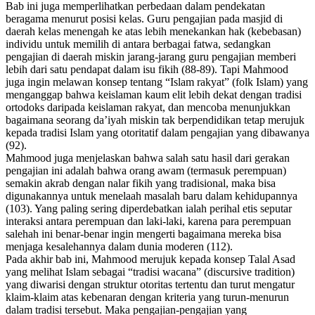
Bab ini juga memperlihatkan perbedaan dalam pendekatan
beragama menurut posisi kelas. Guru pengajian pada masjid di
daerah kelas menengah ke atas lebih menekankan hak (kebebasan)
individu untuk memilih di antara berbagai fatwa, sedangkan
pengajian di daerah miskin jarang-jarang guru pengajian memberi
lebih dari satu pendapat dalam isu fikih (88-89). Tapi Mahmood
juga ingin melawan konsep tentang “Islam rakyat” (
folk Islam
) yang
menganggap bahwa keislaman kaum elit lebih dekat dengan tradisi
ortodoks daripada keislaman rakyat, dan mencoba menunjukkan
bagaimana seorang da’iyah miskin tak berpendidikan tetap merujuk
kepada tradisi Islam yang otoritatif dalam pengajian yang dibawanya
(92).
Mahmood juga menjelaskan bahwa salah satu hasil dari gerakan
pengajian ini adalah bahwa orang awam (termasuk perempuan)
semakin akrab dengan nalar fikih yang tradisional, maka bisa
digunakannya untuk menelaah masalah baru dalam kehidupannya
(103). Yang paling sering diperdebatkan ialah perihal etis seputar
interaksi antara perempuan dan laki-laki, karena para perempuan
salehah ini benar-benar ingin mengerti bagaimana mereka bisa
menjaga kesalehannya dalam dunia moderen (112).
Pada akhir bab ini, Mahmood merujuk kepada konsep Talal Asad
yang melihat Islam sebagai “tradisi wacana” (
discursive tradition
)
yang diwarisi dengan struktur otoritas tertentu dan turut mengatur
klaim-klaim atas kebenaran dengan kriteria yang turun-menurun
dalam tradisi tersebut. Maka pengajian-pengajian yang