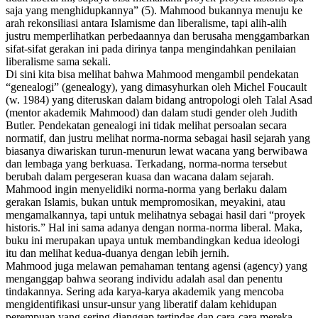
saja yang menghidupkannya” (5). Mahmood bukannya menuju ke
arah rekonsiliasi antara Islamisme dan liberalisme, tapi alih-alih
justru memperlihatkan perbedaannya dan berusaha menggambarkan
sifat-sifat gerakan ini pada dirinya tanpa mengindahkan penilaian
liberalisme sama sekali.
Di sini kita bisa melihat bahwa Mahmood mengambil pendekatan
“genealogi” (
genealogy
), yang dimasyhurkan oleh Michel Foucault
(w. 1984) yang diteruskan dalam bidang antropologi oleh Talal Asad
(mentor akademik Mahmood) dan dalam studi gender oleh Judith
Butler. Pendekatan genealogi ini tidak melihat persoalan secara
normatif, dan justru melihat norma-norma sebagai hasil sejarah yang
biasanya diwariskan turun-menurun lewat wacana yang berwibawa
dan lembaga yang berkuasa. Terkadang, norma-norma tersebut
berubah dalam pergeseran kuasa dan wacana dalam sejarah.
Mahmood ingin menyelidiki norma-norma yang berlaku dalam
gerakan Islamis, bukan untuk mempromosikan, meyakini, atau
mengamalkannya, tapi untuk melihatnya sebagai hasil dari “proyek
historis.” Hal ini sama adanya dengan norma-norma liberal. Maka,
buku ini merupakan upaya untuk membandingkan kedua ideologi
itu dan melihat kedua-duanya dengan lebih jernih.
Mahmood juga melawan pemahaman tentang agensi (
agency
) yang
menganggap bahwa seorang individu adalah asal dan penentu
tindakannya. Sering ada karya-karya akademik yang mencoba
mengidentifikasi unsur-unsur yang liberatif dalam kehidupan
perempuan yang sering dianggap tertindas dan cara-cara mereka