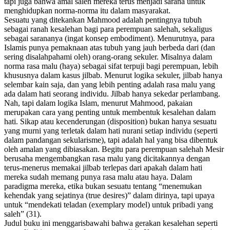
tapi juga bahwa amal saleh mereka terus menjadi sarana untuk
menghidupkan norma-norma itu dalam masyarakat.
Sesuatu yang ditekankan Mahmood adalah pentingnya tubuh
sebagai ranah kesalehan bagi para perempuan salehah, sekaligus
sebagai sarananya (ingat konsep
embodiment
). Menurutnya, para
Islamis punya pemaknaan atas tubuh yang jauh berbeda dari (dan
sering disalahpahami oleh) orang-orang sekuler. Misalnya dalam
norma rasa malu (
haya
) sebagai sifat terpuji bagi perempuan, lebih
khususnya dalam kasus jilbab. Menurut logika sekuler, jilbab hanya
selembar kain saja, dan yang lebih penting adalah rasa malu yang
ada dalam hati seorang individu. Jilbab hanya sekedar perlambang.
Nah, tapi dalam logika Islam, menurut Mahmood, pakaian
merupakan cara yang penting untuk membentuk kesalehan dalam
hati. Sikap atau kecenderungan (
disposition
) bukan hanya sesuatu
yang murni yang terletak dalam hati nurani setiap individu (seperti
dalam pandangan sekularisme), tapi adalah hal yang bisa dibentuk
oleh amalan yang dibiasakan. Begitu para perempuan salehah Mesir
berusaha mengembangkan rasa malu yang dicitakannya dengan
terus-menerus memakai jilbab terlepas dari apakah dalam hati
mereka sudah memang punya rasa malu atau
haya
. Dalam
paradigma mereka, etika bukan sesuatu tentang “menemukan
kehendak yang sejatinya (
true desires
)” dalam dirinya, tapi upaya
untuk “mendekati teladan (
exemplary model
) untuk pribadi yang
saleh” (31).
Judul buku ini menggarisbawahi bahwa gerakan kesalehan seperti