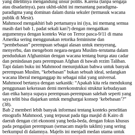
yang ditelitinya mengandung unsur
politis
. Karena (tanpa sengaja
atau disadarinya), para ukhti-ukhti ini menantang paradigma-
paradigma yang dominan dalam dunia sekuler (termasuk wacana
publik di Mesir).
Mahmood mengakhiri bab pertamanya ini (iya, ini memang semua
masih dari bab 1, padat sekali kan?) dengan mengaitkan
argumennya dengan konteks
War on Terror
pasca-9/11 di mana
Amerika sering menggunakan retorika feminisme dan
“pembebasan” perempuan sebagai alasan untuk menyerang,
menyerbu, dan mengebom negara-negara Muslim–terutama dalam
pendudukan Afghanistan dengan wacana tentang
burqa
atau cadar
dan penindasan para perempuan Afghan di bawah rezim Taliban.
Tapi dalam buku ini Mahmood menunjukkan bahwa untuk banyak
perempuan Muslim, “kebebasan” bukan sebuah ideal, sedangkan
wacana liberal menganggap itu sebagai nilai yang universal.
Mahmood bertanya dengan sarkastik: “Apakah kita rela mendukung
penggunaan kekerasan demi merekonstruksi struktur kebudayaan
dan etika hanya supaya perempuan-perempuan salehah seperti yang
saya teliti bisa diajarkan untuk menghargai konsep ‘kebebasan’?”
(38).
Bab 2
memberi lebih banyak informasi tentang konteks penelitian
etnografis Mahmood, yang terpusat pada tiga masjid di Kairo di
daerah dengan ciri ekonomi yang beda-beda, dengan fokus khusus
pada pengajian perempuan (semacam majelis taklim) yang sering
berkumpul di dalamnya. Majelis ini menjadi medan utama untuk