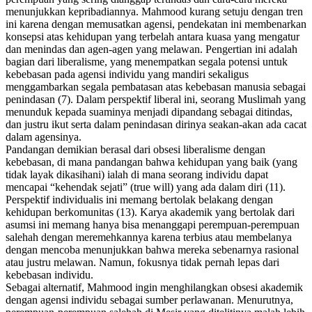
menunjukkan kepribadiannya. Mahmood kurang setuju dengan tren
ini karena dengan memusatkan agensi, pendekatan ini membenarkan
konsepsi atas kehidupan yang terbelah antara kuasa yang mengatur
dan menindas dan agen-agen yang melawan. Pengertian ini adalah
bagian dari liberalisme, yang menempatkan segala potensi untuk
kebebasan pada agensi individu yang mandiri sekaligus
menggambarkan segala pembatasan atas kebebasan manusia sebagai
penindasan (7). Dalam perspektif liberal ini, seorang Muslimah yang
menunduk kepada suaminya menjadi dipandang sebagai ditindas,
dan justru ikut serta dalam penindasan dirinya seakan-akan ada cacat
dalam agensinya.
Pandangan demikian berasal dari obsesi liberalisme dengan
kebebasan, di mana pandangan bahwa kehidupan yang baik (yang
tidak layak dikasihani) ialah di mana seorang individu dapat
mencapai “kehendak sejati” (
true will
) yang ada dalam diri (11).
Perspektif individualis ini memang bertolak belakang dengan
kehidupan berkomunitas (13). Karya akademik yang bertolak dari
asumsi ini memang hanya bisa menanggapi perempuan-perempuan
salehah dengan meremehkannya karena terbius atau membelanya
dengan mencoba menunjukkan bahwa mereka sebenarnya rasional
atau justru melawan. Namun, fokusnya tidak pernah lepas dari
kebebasan individu.
Sebagai alternatif, Mahmood ingin menghilangkan obsesi akademik
dengan agensi individu sebagai sumber perlawanan. Menurutnya,