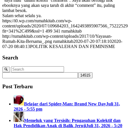
“saya mau” dalam kolom “comment”. Saya akan berbagi link
ebooknya yang akan saya taruh di akhir “comment” itu, paling
lambat besok.
Salam sehat selalu ya.
https://i0.wp.com/rumahkitab.com/wp-
content/uploads/2020/07/109684203_1642493895907566_75222529
fit=341%2C499&ssl=1
499
341
rumahkitab
http://rumahkitab.com/wp-content/uploads/2017/10/Yayasan-
Rumah-Kita-Bersama_.png
rumahkitab
2020-07-20 07:18:10
2020-
07-20 08:40:13
POLITIK KESALEHAN DAN FEMINISME
Search
Post Terbaru
Belajar dari Spider-Man: Brand New Day
Juli 31,
2026 - 5:55 pm
Memeluk yang Tersisih: Pengasuhan Kolektif dan
Hak Pendidikan Anak di Balik Jeruji
Juli 31, 2026 - 5:20