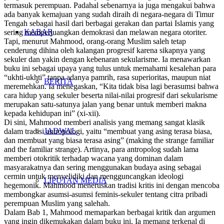
termasuk perempuan. Padahal sebenarnya ia juga mengakui bahwa
ada banyak kemajuan yang sudah diraih di negara-negara di Timur
Tengah sebagai hasil dari berbagai gerakan dan partai Islamis yang
KABAR
sering memperjuangkan demokrasi dan melawan negara otoriter.
Tapi, menurut Mahmood, orang-orang Muslim saleh tetap
cenderung dihina oleh kalangan progresif karena sikapnya yang
sekuler dan yakin dengan kebenaran sekularisme. Ia menawarkan
buku ini sebagai upaya yang tulus untuk memahami kesalehan para
“ukhti-ukhti” tanpa adanya pamrih, rasa superioritas, maupun niat
BERITA
meremehkan. Ia menegaskan, “Kita tidak bisa lagi berasumsi bahwa
cara hidup yang sekuler beserta nilai-nilai progresif dari sekularisme
merupakan satu-satunya jalan yang benar untuk memberi makna
kepada kehidupan ini” (xi-xii).
Di sini, Mahmood memberi analisis yang memang sangat klasik
JADWAL
dalam tradisi antropologi, yaitu “membuat yang asing terasa biasa,
dan membuat yang biasa terasa asing” (
making the strange familiar
and the familiar strange
). Artinya, para antropolog sudah lama
memberi otokritik terhadap wacana yang dominan dalam
masyarakatnya dan sering menggunakan budaya asing sebagai
cermin untuk menyelidiki dan mengguncangkan ideologi
LIPUTAN MEDIA
hegemonik. Mahmood meneruskan tradisi kritis ini dengan mencoba
membongkar asumsi-asumsi feminis-sekuler tentang citra pribadi
perempuan Muslim yang salehah.
Dalam
Bab 1
, Mahmood memaparkan berbagai kritik dan argumen
yang ingin dikemukakan dalam buku ini. Ia memang terkenal di