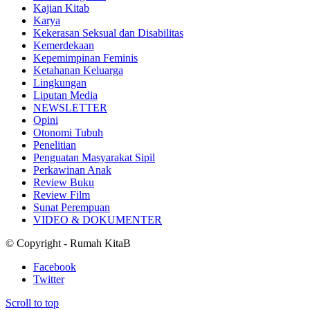
Kajian Kitab
Karya
Kekerasan Seksual dan Disabilitas
Kemerdekaan
Kepemimpinan Feminis
Ketahanan Keluarga
Lingkungan
Liputan Media
NEWSLETTER
Opini
Otonomi Tubuh
Penelitian
Penguatan Masyarakat Sipil
Perkawinan Anak
Review Buku
Review Film
Sunat Perempuan
VIDEO & DOKUMENTER
© Copyright - Rumah KitaB
Facebook
Twitter
Scroll to top