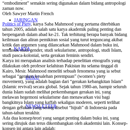
“embodiment” semakin sering digunakan dalam bidang antropologi
zaman now.
Oleh Sawyer Martin French
JARINGAN
Politics of Piety
, karya Saba Mahmood yang pertama diterbitkan
tahun 2005, adalah salah satu karya akademik paling penting dan
berpengaruh dalam abad ke-21. Tak terhitung berapa banyak bidang
keilmuan dan aliran pemikiran sosial yang turut terguncang akibat
kritik dan argumen yang dilancarkan Mahmood dalam buku ini,
KARYA
termasuk studi gender, studi sekularisme, antropologi, studi Islam,
studi pasca-kolonial, serta gerakan feminis sendiri.
Karya ini merupakan analisis terhadap penelitian etnografis yang
dilakukan oleh profesor kelahiran Pakistan itu selama tinggal di
Kairo, Mesir. Mahmood meneliti sebuah fenomena yang ia sebut
sebagai “gerakan kesalehan perempuan” (
women’s piety
BUKU
movement
), yang adalah bagian dari “gerakan kebangkitan Islam”
(
Islamic revival
) secara global. Sejak tahun 1980-an, hampir seluruh
dunia Islam sudah melihat perkembangan gerakan ini, yang
melawan hegemoni sekularisme dan menawarkan visi bagi
bangkitnya Islam yang kaffah sekaligus moderen, seperti terlihat
NEWSLETTER
dengan gerakan yang sering disebut “hijrah” di Indonesia pada
tahun-tahun terakhir.
Ada dua konsep/teori yang sangat penting dalam buku ini, yang
sering dirujuk dan terus dikembangkan oleh akademisi lain. Konsep-
konsep ini antara lain adalah: