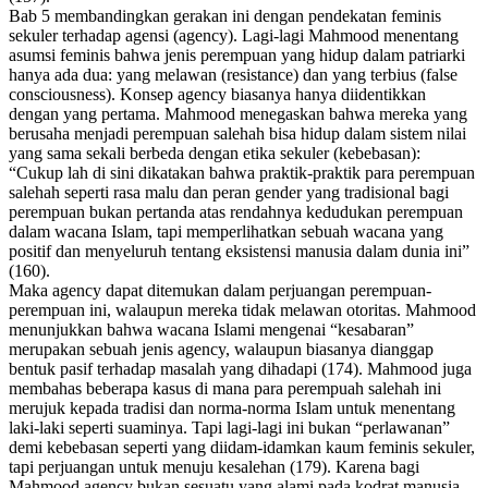
Bab 5
membandingkan gerakan ini dengan pendekatan feminis
sekuler terhadap agensi (
agency
). Lagi-lagi Mahmood menentang
asumsi feminis bahwa jenis perempuan yang hidup dalam patriarki
hanya ada dua: yang melawan (
resistance
) dan yang terbius (
false
consciousness
). Konsep
agency
biasanya hanya diidentikkan
dengan yang pertama. Mahmood menegaskan bahwa mereka yang
berusaha menjadi perempuan salehah bisa hidup dalam sistem nilai
yang sama sekali berbeda dengan etika sekuler (kebebasan):
“Cukup lah di sini dikatakan bahwa praktik-praktik para perempuan
salehah seperti rasa malu dan peran gender yang tradisional bagi
perempuan bukan pertanda atas rendahnya kedudukan perempuan
dalam wacana Islam, tapi memperlihatkan sebuah wacana yang
positif dan menyeluruh tentang eksistensi manusia dalam dunia ini”
(160).
Maka
agency
dapat ditemukan dalam perjuangan perempuan-
perempuan ini, walaupun mereka tidak melawan otoritas. Mahmood
menunjukkan bahwa wacana Islami mengenai “kesabaran”
merupakan sebuah jenis
agency
, walaupun biasanya dianggap
bentuk pasif terhadap masalah yang dihadapi (174). Mahmood juga
membahas beberapa kasus di mana para perempuah salehah ini
merujuk kepada tradisi dan norma-norma Islam untuk menentang
laki-laki seperti suaminya. Tapi lagi-lagi ini bukan “perlawanan”
demi kebebasan seperti yang diidam-idamkan kaum feminis sekuler,
tapi perjuangan untuk menuju kesalehan (179). Karena bagi
Mahmood
agency
bukan sesuatu yang alami pada kodrat manusia