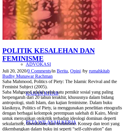
PENELITIAN
PENDIDIKAN KRITIS
POLITIK KESALEHAN DAN
FEMINISME
ADVOKASI
Juli 20, 2020
/
0 Comments
/
in
Berita
,
Opini
/
by
rumahkitab
Budhy Munawar Rachman
Saba Mahmood,
Politics of Piety: The Islamic Revival and the
Feminist Subject
(2005).
Saba Mahmood adalah salah satu pemikir sosial yang paling
KAJIAN KITAB
berpengaruh dari 20 tahun terakhir, khususnya dalam bidang
antropologi, studi Islam, dan kajian feminisme. Dalam buku
klasiknya,
Politics of Piety
, ia menggunakan penelitian etnografis
dengan berbagai kelompok perempuan salehah di Kairo, Mesir
untuk menyajikan otokritik terhadap ideologi dominan deperti
PETA WILAYAH KERJA
sekularisme, liberalisme, dan feminisme. Konsep dan teori yang
dikembangkan dalam buku ini seperti “self-cultivation” dan