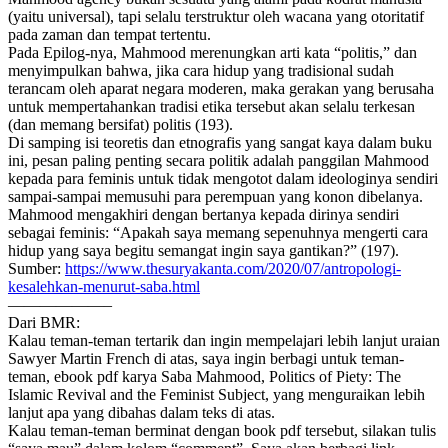
(yaitu universal), tapi selalu terstruktur oleh wacana yang otoritatif
pada zaman dan tempat tertentu.
Pada
Epilog
-nya, Mahmood merenungkan arti kata “politis,” dan
menyimpulkan bahwa, jika cara hidup yang tradisional sudah
terancam oleh aparat negara moderen, maka gerakan yang berusaha
untuk mempertahankan tradisi etika tersebut akan selalu terkesan
(dan memang bersifat) politis (193).
Di samping isi teoretis dan etnografis yang sangat kaya dalam buku
ini, pesan paling penting secara politik adalah panggilan Mahmood
kepada para feminis untuk tidak mengotot dalam ideologinya sendiri
sampai-sampai memusuhi para perempuan yang konon dibelanya.
Mahmood mengakhiri dengan bertanya kepada dirinya sendiri
sebagai feminis: “Apakah saya memang sepenuhnya mengerti cara
hidup yang saya begitu semangat ingin saya gantikan?” (197).
Sumber:
https://www.thesuryakanta.com/2020/07/antropologi-
kesalehkan-menurut-saba.html
——————–
Dari BMR:
Kalau teman-teman tertarik dan ingin mempelajari lebih lanjut uraian
Sawyer Martin French di atas, saya ingin berbagi untuk teman-
teman, ebook pdf karya Saba Mahmood,
Politics of Piety: The
Islamic Revival and the Feminist Subject
, yang menguraikan lebih
lanjut apa yang dibahas dalam teks di atas.
Kalau teman-teman berminat dengan book pdf tersebut, silakan tulis