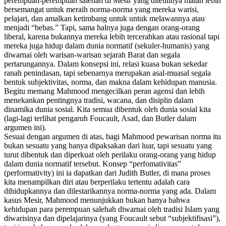
perempuan-perempuan salehah di Mesir yang ditelitinya malah lebih
bersemangat untuk meraih norma-norma yang mereka warisi,
pelajari, dan amalkan ketimbang untuk untuk melawannya atau
menjadi “bebas.” Tapi, sama halnya juga dengan orang-orang
liberal, karena bukannya mereka lebih tercerahkan atau rasional tapi
mereka juga hidup dalam dunia normatif (sekuler-humanis) yang
diwarnai oleh warisan-warisan sejarah Barat dan segala
pertarungannya. Dalam konsepsi ini, relasi kuasa bukan sekedar
ranah penindasan, tapi sebenarnya merupakan asal-muasal segala
bentuk subjektivitas, norma, dan makna dalam kehidupan manusia.
Begitu memang Mahmood mengecilkan peran agensi dan lebih
menekankan pentingnya tradisi, wacana, dan disiplin dalam
dinamika dunia sosial. Kita semua dibentuk oleh dunia sosial kita
(lagi-lagi terlihat pengaruh Foucault, Asad, dan Butler dalam
argumen ini).
Sesuai dengan argumen di atas, bagi Mahmood pewarisan norma itu
bukan sesuatu yang hanya dipaksakan dari luar, tapi sesuatu yang
turut dibentuk dan diperkuat oleh perilaku orang-orang yang hidup
dalam dunia normatif tersebut. Konsep “perfomativitas”
(
performativity
) ini ia dapatkan dari Judith Butler, di mana proses
kita menampilkan diri atau berperilaku tertentu adalah cara
dihidupkannya dan dilestarikannya norma-norma yang ada. Dalam
kasus Mesir, Mahmood menunjukkan bukan hanya bahwa
kehidupan para perempuan salehah diwarnai oleh tradisi Islam yang
diwarisinya dan dipelajarinya (yang Foucault sebut “subjektifisasi”),