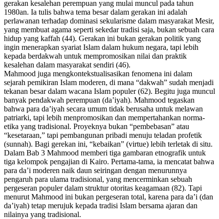
gerakan kesalehan perempuan yang mulai muncul pada tahun
1980an. Ia tulis bahwa tema besar dalam gerakan ini adalah
perlawanan terhadap dominasi sekularisme dalam masyarakat Mesir,
yang membuat agama seperti sekedar tradisi saja, bukan sebuah cara
hidup yang kaffah (44). Gerakan ini bukan gerakan politik yang
ingin menerapkan syariat Islam dalam hukum negara, tapi lebih
kepada berdakwah untuk mempromosikan nilai dan praktik
kesalehan dalam masyarakat sendiri (46).
Mahmood juga mengkontekstualisasikan fenomena ini dalam
sejarah pemikiran Islam moderen, di mana “dakwah” sudah menjadi
tekanan besar dalam wacana Islam populer (62). Begitu juga muncul
banyak pendakwah perempuan (da’iyah). Mahmood tegaskan
bahwa para da’iyah secara umum tidak berusaha untuk melawan
patriarki, tapi lebih menpromosikan dan mempertahankan norma-
etika yang tradisional. Proyeknya bukan “pembebasan” atau
“kesetaraan,” tapi pembangunan pribadi menuju teladan profetik
(sunnah). Bagi gerekan ini, “kebaikan” (
virtue
) lebih terletak di situ.
Dalam
Bab 3
Mahmood memberi tiga gambaran etnografik untuk
tiga kelompok pengajian di Kairo. Pertama-tama, ia mencatat bahwa
para da’i moderen naik daun seiringan dengan menurunnya
pengaruh para ulama tradisional, yang mencerminkan sebuah
pergeseran populer dalam struktur otoritas keagamaan (82). Tapi
menurut Mahmood ini bukan pergeseran total, karena para da’i (dan
da’iyah) tetap merujuk kepada tradisi Islam bersama ajaran dan
nilainya yang tradisional.