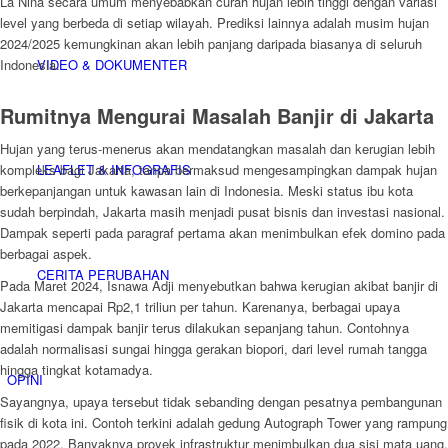
La Niña secara umum menyebabkan curah hujan lebih tinggi dengan variasi
level yang berbeda di setiap wilayah. Prediksi lainnya adalah musim hujan
2024/2025 kemungkinan akan lebih panjang daripada biasanya di seluruh
Indonesia.
VIDEO & DOKUMENTER
Rumitnya Mengurai Masalah Banjir di Jakarta
Hujan yang terus-menerus akan mendatangkan masalah dan kerugian lebih
kompleks bagi Jakarta, tanpa bermaksud mengesampingkan dampak hujan
LEAFLET & INFOGRAFIS
berkepanjangan untuk kawasan lain di Indonesia. Meski status ibu kota
sudah berpindah, Jakarta masih menjadi pusat bisnis dan investasi nasional.
Dampak seperti pada paragraf pertama akan menimbulkan efek domino pada
berbagai aspek.
CERITA PERUBAHAN
Pada Maret 2024, Isnawa Adji menyebutkan bahwa kerugian akibat banjir di
Jakarta mencapai Rp2,1 triliun per tahun. Karenanya, berbagai upaya
memitigasi dampak banjir terus dilakukan sepanjang tahun. Contohnya
adalah normalisasi sungai hingga gerakan biopori, dari level rumah tangga
hingga tingkat kotamadya.
OPINI
Sayangnya, upaya tersebut tidak sebanding dengan pesatnya pembangunan
fisik di kota ini. Contoh terkini adalah gedung Autograph Tower yang rampung
pada 2022. Banyaknya proyek infrastruktur menimbulkan dua sisi mata uang.