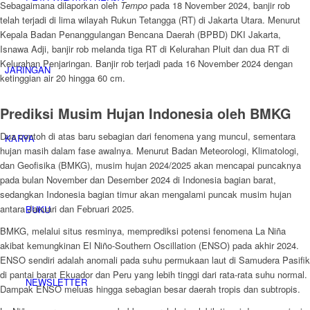
Sebagaimana dilaporkan oleh
Tempo
pada 18 November 2024, banjir rob
telah terjadi di lima wilayah Rukun Tetangga (RT) di Jakarta Utara. Menurut
Kepala Badan Penanggulangan Bencana Daerah (BPBD) DKI Jakarta,
Isnawa Adji, banjir rob melanda tiga RT di Kelurahan Pluit dan dua RT di
Kelurahan Penjaringan. Banjir rob terjadi pada 16 November 2024 dengan
JARINGAN
ketinggian air 20 hingga 60 cm.
Prediksi Musim Hujan Indonesia oleh BMKG
Dua contoh di atas baru sebagian dari fenomena yang muncul, sementara
KARYA
hujan masih dalam fase awalnya. Menurut Badan Meteorologi, Klimatologi,
dan Geofisika (BMKG), musim hujan 2024/2025 akan mencapai puncaknya
pada bulan November dan Desember 2024 di Indonesia bagian barat,
sedangkan Indonesia bagian timur akan mengalami puncak musim hujan
antara Januari dan Februari 2025.
BUKU
BMKG, melalui situs resminya, memprediksi potensi fenomena La Niña
akibat kemungkinan El Niño-Southern Oscillation (ENSO) pada akhir 2024.
ENSO sendiri adalah anomali pada suhu permukaan laut di Samudera Pasifik
di pantai barat Ekuador dan Peru yang lebih tinggi dari rata-rata suhu normal.
NEWSLETTER
Dampak ENSO meluas hingga sebagian besar daerah tropis dan subtropis.