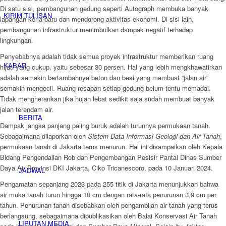
Di satu sisi, pembangunan gedung seperti Autograph membuka banyak
KIRIM TULISAN
lapangan kerja baru dan mendorong aktivitas ekonomi. Di sisi lain,
pembangunan infrastruktur menimbulkan dampak negatif terhadap
lingkungan.
Penyebabnya adalah tidak semua proyek infrastruktur memberikan ruang
KABAR
hijau yang cukup, yaitu sebesar 30 persen. Hal yang lebih mengkhawatirkan
adalah semakin bertambahnya beton dan besi yang membuat “jalan air”
semakin mengecil. Ruang resapan setiap gedung belum tentu memadai.
Tidak mengherankan jika hujan lebat sedikit saja sudah membuat banyak
jalan terendam air.
BERITA
Dampak jangka panjang paling buruk adalah turunnya permukaan tanah.
Sebagaimana dilaporkan oleh
Sistem Data Informasi Geologi dan Air Tanah
,
permukaan tanah di Jakarta terus menurun. Hal ini disampaikan oleh Kepala
Bidang Pengendalian Rob dan Pengembangan Pesisir Pantai Dinas Sumber
Daya Air Provinsi DKI Jakarta, Ciko Tricanescoro, pada 10 Januari 2024.
JADWAL
Pengamatan sepanjang 2023 pada 255 titik di Jakarta menunjukkan bahwa
air muka tanah turun hingga 10 cm dengan rata-rata penurunan 3,9 cm per
tahun. Penurunan tanah disebabkan oleh pengambilan air tanah yang terus
berlangsung, sebagaimana dipublikasikan oleh Balai Konservasi Air Tanah
LIPUTAN MEDIA