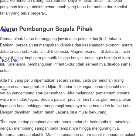
pada Kementerian Energi dan Sumber Daya Mineral. Selain itu, faktor
penyebab lainnya adalah beban tanah yang terus bertambah dan kondisi
tanah yang terus bergerak.
Alarm Pembangun Segala Pihak
GALERI
Semua pihak harus bertanggung jawab atas polemik banjir di Jakarta.
Bahkan, persoalan ini merupakan klimaks dari kesenjangan ekonomi antara
Jakarta dan kota-kota lain di Indonesia. Magnet ekonomi di Jakarta masih
terbukti tinggi bagi para pemudik hingga banyak yang ingin bekerja di kota
KONTAK
ini. Karenanya, pembangunan infrastruktur tidak semestinya disetop sama
sekali.
Ada hal yang perlu diperhatikan secara serius, yaitu pemenuhan ruang
resapan dan ruang terbuka hijau. Standar lingkungan harus dipenuhi oleh
setiap pengembang atau perusahaan. Jika melanggar, pemerintah provinsi
wajib menindak tegas. Secara paralel, provinsi lain harus giat menciptakan
lapangan kerja sehingga mengurangi warganya yang berpindah ke ibu kota.
Dengan demikian, beban tanah Jakarta bisa mulai berkurang.
Tentunya, setiap penghuni Jakarta harus sadar diri berkontribusi, misalnya
dengan membuang sampah pada tempatnya hingga menguranginya,
terutama sampah plastik. Memilih kendaraan umum dapat mengurangi polusi