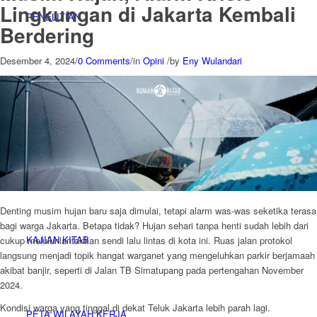
Lingkungan di Jakarta Kembali
PENELITIAN
Berdering
Desember 4, 2024
/
0 Comments
/
in
Opini
/
by
Eny Wulandari
PENDIDIKAN KRITIS
ADVOKASI
Denting musim hujan baru saja dimulai, tetapi alarm was-was seketika terasa
bagi warga Jakarta. Betapa tidak? Hujan sehari tanpa henti sudah lebih dari
KAJIAN KITAB
cukup meluluhlantakkan sendi lalu lintas di kota ini. Ruas jalan protokol
langsung menjadi topik hangat warganet yang mengeluhkan parkir berjamaah
akibat banjir, seperti di Jalan TB Simatupang pada pertengahan November
2024.
Kondisi warga yang tinggal di dekat Teluk Jakarta lebih parah lagi.
PETA WILAYAH KERJA