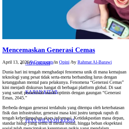
PENELITIAN
PENDIDIKAN KRITIS
Mencemaskan Generasi Cemas
April 13, 2026
/
0 Comments
/
in
Opini
/
by
Rahmat Al-Barawi
ADVOKASI
Dunia hari ini tengah menghadapi fenomena unik di mana kemajuan
teknologi yang pesat tidak serta-merta berbanding lurus dengan
ketangguhan mental para pelakunya. Fenomena “Generasi Cemas”
kini menjadi diskursus hangat di berbagai platform global. Di saat
KAJIAN KITAB
yang sama, pemerintah masih optimis dengan gaungan “Generasi
Emas, 2045.”
Berbeda dengan generasi terdahulu yang ditempa oleh keterbatasan
fisik dan infrastruktur, generasi masa kini justru tampak rapuh di
tengah keberlimpahan akses informasi. Ketidakpastian masa depan,
PETA WILAYAH KERJA
standar hidup yang semu di media sosial, hingga beban ekspektasi
sosial telah menciptakan kerentanan psikis yang mendalam.