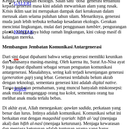
Ketiga, kecemasan ekologis. Salah satu ‘dosa’ generasi terdahulu
GALERI
kepada generasi masa kini adalah mewariskan alam yang rusak.
Krisis iklim saat ini merupakan dampak dari kerakusan dalam
merusak alam selama puluhan tahun silam. Menariknya, generasi
muda jauh lebih terbuka terhadap kesadaran ekologis. Gerakan
mencintai lingkungan, mulai dari penggunaan
tumbler
, pengurangan
KONTAK
plastik, hingga gaya hidup ramah lingkungan, kini cukup masif di
kalangan mereka.
Membangun Jembatan Komunikasi Antargenerasi
Dari sini dapat dipahami bahwa setiap generasi memiliki keunikan
dan bahasanya masing-masing. Oleh karena itu, Surat An-Nisa ayat
9 juga dapat dipahami sebagai seruan penguatan komunikasi
antargenerasi. Masalahnya, sering kali terjadi kesenjangan generasi
(
generation gap
) yang lebar. Generasi terdahulu belum akrab
dengan teknologi, sementara generasi kini adalah
digital native
.
Tanpa jembatan pemahaman, yang muncul hanyalah miskonsepsi:
Search
anak muda menganggap orang tua kolot, sementara orang tua
melihat anak muda terlalu bebas.
Di akhir ayat, Allah menegaskan:
qawlan sadida
, perkataan yang
benar dan lurus. Intinya adalah komunikasi. Komunikasi sehat ini
berkaitan erat dengan
maqashid syariah
:
hifzh al-‘aql
(menjaga
akal) dan
hifzh al-nasl
(menjaga keturunan). Menjaga kewarasan
dan menjaga keturunan adalah tuntunan agama yang harus