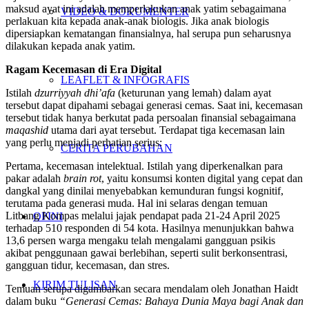
maksud ayat ini adalah memperlakukan anak yatim sebagaimana
VIDEO & DOKUMENTER
perlakuan kita kepada anak-anak biologis. Jika anak biologis
dipersiapkan kematangan finansialnya, hal serupa pun seharusnya
dilakukan kepada anak yatim.
Ragam Kecemasan di Era Digital
LEAFLET & INFOGRAFIS
Istilah
dzurriyyah dhi’afa
(keturunan yang lemah) dalam ayat
tersebut dapat dipahami sebagai generasi cemas. Saat ini, kecemasan
tersebut tidak hanya berkutat pada persoalan finansial sebagaimana
maqashid
utama dari ayat tersebut. Terdapat tiga kecemasan lain
yang perlu menjadi perhatian serius:
CERITA PERUBAHAN
Pertama, kecemasan intelektual. Istilah yang diperkenalkan para
pakar adalah
brain rot
, yaitu konsumsi konten digital yang cepat dan
dangkal yang dinilai menyebabkan kemunduran fungsi kognitif,
terutama pada generasi muda. Hal ini selaras dengan temuan
Litbang Kompas melalui jajak pendapat pada 21-24 April 2025
OPINI
terhadap 510 responden di 54 kota. Hasilnya menunjukkan bahwa
13,6 persen warga mengaku telah mengalami gangguan psikis
akibat penggunaan gawai berlebihan, seperti sulit berkonsentrasi,
gangguan tidur, kecemasan, dan stres.
KIRIM TULISAN
Temuan serupa digambarkan secara mendalam oleh Jonathan Haidt
dalam buku
“Generasi Cemas: Bahaya Dunia Maya bagi Anak dan