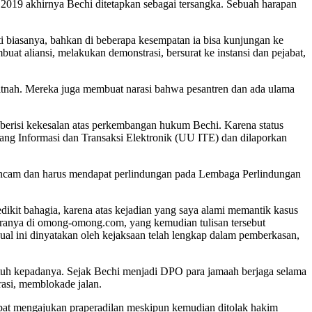
 2019 akhirnya Bechi ditetapkan sebagai tersangka. Sebuah harapan
i biasanya, bahkan di beberapa kesempatan ia bisa kunjungan ke
uat aliansi, melakukan demonstrasi, bersurat ke instansi dan pejabat,
itnah. Mereka juga membuat narasi bahwa pesantren dan ada ulama
 berisi kekesalan atas perkembangan hukum Bechi. Karena status
ng Informasi dan Transaksi Elektronik (UU ITE) dan dilaporkan
rancam dan harus mendapat perlindungan pada Lembaga Perlindungan
dikit bahagia, karena atas kejadian yang saya alami memantik kasus
taranya di omong-omong.com, yang kemudian tulisan tersebut
ual ini dinyatakan oleh kejaksaan telah lengkap dalam pemberkasan,
atuh kepadanya. Sejak Bechi menjadi DPO para jamaah berjaga selama
rasi, memblokade jalan.
empat mengajukan praperadilan meskipun kemudian ditolak hakim