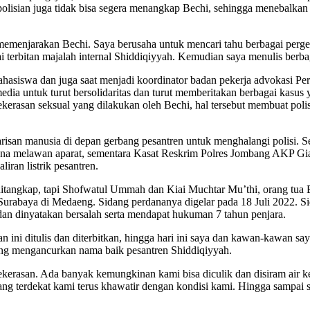
 kepolisian juga tidak bisa segera menangkap Bechi, sehingga menebal
memenjarakan Bechi. Saya berusaha untuk mencari tahu berbagai perg
terbitan majalah internal Shiddiqiyyah. Kemudian saya menulis berbag
 mahasiswa dan juga saat menjadi koordinator badan pekerja advokasi P
ia untuk turut bersolidaritas dan turut memberitakan berbagai kasus 
kerasan seksual yang dilakukan oleh Bechi, hal tersebut membuat poli
risan manusia di depan gerbang pesantren untuk menghalangi polisi. S
rena melawan aparat, sementara Kasat Reskrim Polres Jombang AKP Gia
iran listrik pesantren.
ditangkap, tapi Shofwatul Ummah dan Kiai Muchtar Mu’thi, orang tua Be
urabaya di Medaeng. Sidang perdananya digelar pada 18 Juli 2022. S
an dinyatakan bersalah serta mendapat hukuman 7 tahun penjara.
i ditulis dan diterbitkan, hingga hari ini saya dan kawan-kawan saya
g mengancurkan nama baik pesantren Shiddiqiyyah.
erasan. Ada banyak kemungkinan kami bisa diculik dan disiram air ke
ng terdekat kami terus khawatir dengan kondisi kami. Hingga sampai 