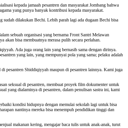
osialisasi kepada jamaah pesantren dan masyarakat Jombang bahwa
h agama yang punya banyak kontribusi kepada masyarakat.
ng sudah dilakukan Bechi. Lebih parah lagi ada dugaan Bechi bisa
 dalam sebuah organisasi yang bernama Front Santri Melawan
a akan bisa membuatnya merasa pulih secara perlahan.
iqiyyah. Ada juga orang lain yang bernasib sama dengan dirinya.
a pesantren yang lain, yang mempunyai pola yang sama; pelaku adalah
l di pesantren Shiddiqiyyah maupun di pesantren lainnya. Kami juga
asan seksual di pesantren, membuat proyek film dokumenter untuk
ual yang dialaminya di pesantren, dalam penulisan sastra ini, kami
rbaiki kondisi hidupnya dengan memulai sekolah lagi untuk bisa
 harapan nantinya mereka bisa menempuh pendidikan tinggi dan
njual makanan kering, mengajar baca tulis untuk anak-anak, turut