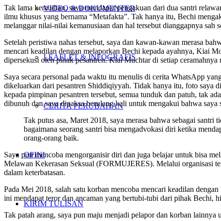
Tak lama kemudian, saya mendapat pengakuan dari dua santri relawa
VIDEO & DOKUMENTER
ilmu khusus yang bernama “Metafakta”. Tak hanya itu, Bechi mengak
melanggar nilai-nilai kemanusiaan dan hal tersebut dianggapnya sah 
Setelah peristiwa nahas tersebut, saya dan kawan-kawan merasa bahwa
mencari keadilan dengan melaporkan Bechi kepada ayahnya, Kiai Moc
LEAFLET & INFOGRAFIS
dipersekusi oleh pihak pesantren. Kiai Muchtar di setiap ceramahny
Saya secara personal pada waktu itu menulis di cerita WhatsApp yan
dikeluarkan dari pesantren Shiddiqiyyah. Tidak hanya itu, foto say
kepada pimpinan pesantren tersebut, semua tunduk dan patuh, tak ada 
dibunuh dan saya dipaksa berulang kali untuk mengakui bahwa saya s
CERITA PERUBAHAN
Tak putus asa, Maret 2018, saya merasa bahwa sebagai santri ti
bagaimana seorang santri bisa mengadvokasi diri ketika mend
orang-orang baik.
OPINI
Saya pun mencoba mengorganisir diri dan juga belajar untuk bisa m
Melawan Kekerasan Seksual (FORMUJERES). Melalui organisasi terse
dalam keterbatasan.
Pada Mei 2018, salah satu korban mencoba mencari keadilan dengan 
ini mendapat teror dan ancaman yang bertubi-tubi dari pihak Bechi, 
KIRIM TULISAN
Tak patah arang, saya pun maju menjadi pelapor dan korban lainnya 