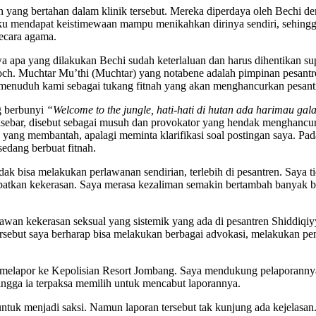
n yang bertahan dalam klinik tersebut. Mereka diperdaya oleh Bechi 
u mendapat keistimewaan mampu menikahkan dirinya sendiri, sehingga i
secara agama.
 apa yang dilakukan Bechi sudah keterlaluan dan harus dihentikan supa
h. Muchtar Mu’thi (Muchtar) yang notabene adalah pimpinan pesantre
a menuduh kami sebagai tukang fitnah yang akan menghancurkan pesant
g berbunyi
“Welcome to the jungle, hati-hati di hutan ada harimau gala
a disebar, disebut sebagai musuh dan provokator yang hendak menghancu
yang membantah, apalagi meminta klarifikasi soal postingan saya. Pada
edang berbuat fitnah.
dak bisa melakukan perlawanan sendirian, terlebih di pesantren. Saya 
apatkan kekerasan. Saya merasa kezaliman semakin bertambah banyak b
elawan kekerasan seksual yang sistemik yang ada di pesantren Shiddiq
but saya berharap bisa melakukan berbagai advokasi, melakukan pemb
melapor ke Kepolisian Resort Jombang. Saya mendukung pelaporannya 
hingga ia terpaksa memilih untuk mencabut laporannya.
untuk menjadi saksi. Namun laporan tersebut tak kunjung ada kejelasa