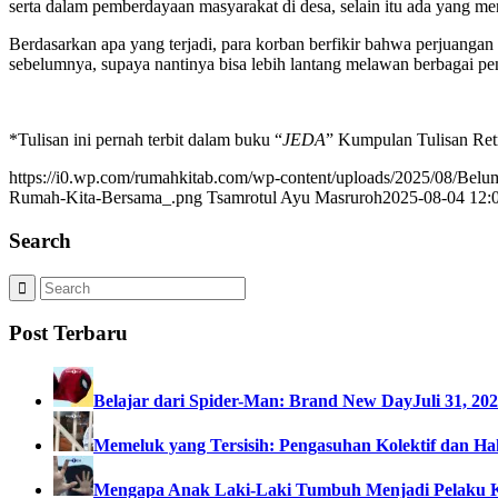
serta dalam pemberdayaan masyarakat di desa, selain itu ada yang m
Berdasarkan apa yang terjadi, para korban berfikir bahwa perjuanga
sebelumnya, supaya nantinya bisa lebih lantang melawan berbagai pe
*Tulisan ini pernah terbit dalam buku “
JEDA
” Kumpulan Tulisan Retr
https://i0.wp.com/rumahkitab.com/wp-content/uploads/2025/08/Be
Rumah-Kita-Bersama_.png
Tsamrotul Ayu Masruroh
2025-08-04 12:
Search
Post Terbaru
Belajar dari Spider-Man: Brand New Day
Juli 31, 20
Memeluk yang Tersisih: Pengasuhan Kolektif dan Hak
Mengapa Anak Laki-Laki Tumbuh Menjadi Pelaku 