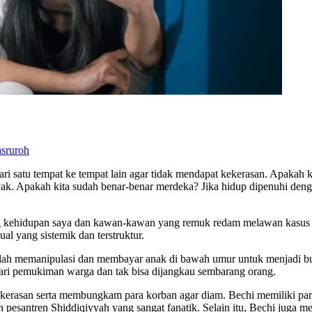
sruroh
ari satu tempat ke tempat lain agar tidak mendapat kekerasan. Apakah
yak. Apakah kita sudah benar-benar merdeka? Jika hidup dipenuhi denga
tang kehidupan saya dan kawan-kawan yang remuk redam melawan kasus 
ual yang sistemik dan terstruktur.
elah memanipulasi dan membayar anak di bawah umur untuk menjadi bu
dari pemukiman warga dan tak bisa dijangkau sembarang orang.
kerasan serta membungkam para korban agar diam. Bechi memiliki para 
 pesantren Shiddiqiyyah yang sangat fanatik. Selain itu, Bechi juga m