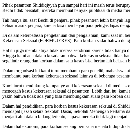
Pihak pesantren Shiddiqiyyah pun sampai hari ini masih terus berup
Bechi tidak bersalah, mereka membuat banyak publikasi di media me
Tak hanya itu, saat Bechi di penjara, pihak pesantren lebih banyak 
keluar masuk penjara, karena bisa membayar para petugas lapas denga
Di dalam keterbatasan pengetahuan dan pengalaman, kami saat ini be
Kekerasan Seksual (FORMUJERES). Para korban sadar bahwa dengan 
Hal itu juga membuatnya tidak merasa sendirian karena tidak hanya d
Hingga kami ada dalam kesadaran bahwa kekerasan seksual tidak hanya
segelintir orang dan korban dalam satu kasus bisa berjumlah belasan
Dalam organisasi ini kami turut membantu para peneliti, mahasiswa a
membantu para korban kekerasan seksual lainnya di beberapa pesantre
Kami turut mendukung kampanye anti kekerasan seksual di media sos
mencegah kasus kekerasan seksual di pesantren. Lebih dari itu, kami s
yakin bahwa tidak ada yang bisa membungkam suara para korban dala
Dalam hal pendidikan, para korban kasus kekerasan seksual di Shidd
mendapat ijazah setara Sekolah Dasar, Sekolah Menengah Pertama d
menjadi ahli dalam bidang tertentu, supaya mereka tidak lagi menjadi
Dalam hal ekonomi, para korban sedang berusaha menata hidup di dal