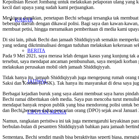
Kepolisian Resort Jombang untuk melakukan pelaporan ulang yang ke 
kecil dari upaya yang sudah kami perjuangkan.
Meskipun demikian, penetapan Bechi sebagai tersangka tak membuat b
KABAR
beberapa daerah dengan dikawal polisi. Bagi saya dan kawan-kawan, in
membuat petisi, hingga meramaikan pemberitaan di media kami upay
Di sisi lain, pihak Bechi dan jamaah Shiddiqiyyah semakin memperk
yang sedang dikriminalisasi dengan tuduhan melakukan kekerasan sek
BERITA
Pada 9 Mei 2021, saya merasa lelah dengan kasus yang kunjung tak a
tersebut, saya mendapat ancaman pembunuhan, saya menjadi korban 
melakukan perusakan mobil oleh jamaah Shiddiqiyyah.
Tidak hanya itu, jamaah Shiddiqiyyah juga mengepung rumah orang t
JADWAL
Saksi dan Korban (LPSK). Tak hanya itu masyarakat di desa saya ju
Berbagai kejadian buruk yang saya alami membuat saya harus pindah d
Bechi ramai diberitakan oleh media. Saya pun mencoba turut menulis
mendapat banyak respon publik yang bisa mendorong polisi untuk berg
dan Bechi berstatus daftar pencarian orang (DPO) sejak awal Januari
LIPUTAN MEDIA
Namun, rangkaian peristiwa ini tak juga memengaruhi keyakinan par
berbulan-bulan di pesantren Shiddiqiyyah bahkan para jamaah bertind
Sementara, Bechi sendiri masih bisa beraktivitas seperti biasa, men