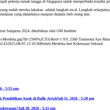
enjadi pekerja rumah tangga di Singapura untuk memperbaiki kondisi 
n yang sudah mereka lakukan adalah langkah awal. Langkah selanjutnya 
nindasan yang dialaminya maupun dialami oleh orang lain.
eat Satupena 2024, diterbitkan oleh OM Institute.
lum-Merdeka.jpg?fit=2560%2C931&ssl=1
931
2560
Tsamrotul Ayu Mas
02:43
2025-08-05 12:10:30
Belum Merdeka dari Kekerasan Seksual
26 - 5:55 pm
 Pendidikan Anak di Balik Jeruji
Juli 31, 2026 - 5:20 pm
Kekerasan?
Juli 30, 2026 - 5:11 pm