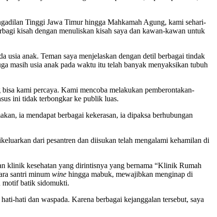
engadilan Tinggi Jawa Timur hingga Mahkamah Agung, kami sehari-
berbagi kisah dengan menuliskan kisah saya dan kawan-kawan untuk
da usia anak. Teman saya menjelaskan dengan detil berbagai tindak
juga masih usia anak pada waktu itu telah banyak menyaksikan tubuh
ang bisa kami percaya. Kami mencoba melakukan pemberontakan-
us ini tidak terbongkar ke publik luas.
makan, ia mendapat berbagai kekerasan, ia dipaksa berhubungan
ikeluarkan dari pesantren dan diisukan telah mengalami kehamilan di
n klinik kesehatan yang dirintisnya yang bernama “Klinik Rumah
ara santri minum
wine
hingga mabuk, mewajibkan menginap di
motif batik sidomukti.
ati-hati dan waspada. Karena berbagai kejanggalan tersebut, saya