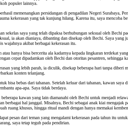
okoh populer lainnya.
berhasil memenangkan persidangan di pengadilan Negeri Surabaya, P
trauma kekerasan yang tak kunjung hilang. Karena itu, saya mencoba 
an sekelas saya yang telah dipaksa berhubungan seksual oleh Bechi pa
ksual, ia akan dianiaya, dibanting dan disekap oleh Bechi. Saya yang 
s wajahnya akibat berbagai kekerasan itu.
atau hanya bisa bercerita ala kadarnya kepada lingkaran terdekat y
ngan cepat dipadamkan oleh Bechi dan otoritas pesantren, sehingga kas
an yang lebih parah, ia diculik, disekap beberapa hari tanpa diberi 
ebarkan konten telanjang.
uk bisa bebas dari tahanan. Setelah keluar dari tahanan, kawan saya d
membantu apa-apa. Saya tidak berdaya.
 beberapa kawan yang lain diamanahi oleh Bechi untuk menjadi relawa
 berbagai hal janggal. Misalnya, Bechi sebagai anak kiai mengajak p
buah ruang khusus, hingga ritual mandi dengan hanya memakai kemben 
pat pesan dari teman yang mengalami kekerasan pada tahun itu untuk h
rang, saya tetap teguh pada pendirian.