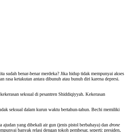
 kita sudah benar-benar merdeka? Jika hidup tidak mempunyai akses
n rasa ketakutan antara dibunuh atau bunuh diri karena depresi.
kekerasan seksual di pesantren Shiddiqiyyah. Kekerasan
dak seksual dalam kurun waktu bertahun-tahun. Bechi memiliki
ajudan yang dibekali air gun (jenis pistol berbahaya) dan
drone
empunyai banyak relasi dengan tokoh pembesar, seperti: presiden,