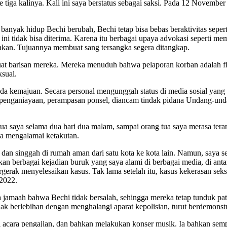
tiga kalinya. Kali ini saya berstatus sebagai saksi. Pada 12 November
anyak hidup Bechi berubah, Bechi tetap bisa bebas beraktivitas sepert
i tidak bisa diterima. Karena itu berbagai upaya advokasi seperti memb
akan. Tujuannya membuat sang tersangka segera ditangkap.
uat barisan mereka. Mereka menuduh bahwa pelaporan korban adalah f
sual.
da kemajuan. Secara personal mengunggah status di media sosial yang
penganiayaan, perampasan ponsel, diancam tindak pidana Undang-unda
ua saya selama dua hari dua malam, sampai orang tua saya merasa te
ga mengalamai ketakutan.
an singgah di rumah aman dari satu kota ke kota lain. Namun, saya se
kan berbagai kejadian buruk yang saya alami di berbagai media, di an
erak menyelesaikan kasus. Tak lama setelah itu, kasus kekerasan seks
 2022.
a jamaah bahwa Bechi tidak bersalah, sehingga mereka tetap tunduk p
ak berlebihan dengan menghalangi aparat kepolisian, turut berdemonst
gisi acara pengajian, dan bahkan melakukan konser musik. Ia bahkan s