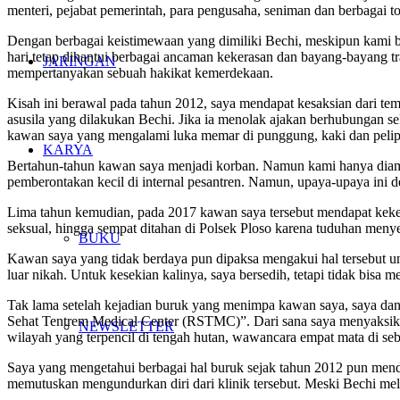
menteri, pejabat pemerintah, para pengusaha, seniman dan berbagai t
Dengan berbagai keistimewaan yang dimiliki Bechi, meskipun kami 
hari tetap dihantui berbagai ancaman kekerasan dan bayang-bayang 
JARINGAN
mempertanyakan sebuah hakikat kemerdekaan.
Kisah ini berawal pada tahun 2012, saya mendapat kesaksian dari tem
asusila yang dilakukan Bechi. Jika ia menolak ajakan berhubungan se
kawan saya yang mengalami luka memar di punggung, kaki dan pelipi
KARYA
Bertahun-tahun kawan saya menjadi korban. Namun kami hanya diam 
pemberontakan kecil di internal pesantren. Namun, upaya-upaya ini de
Lima tahun kemudian, pada 2017 kawan saya tersebut mendapat kekeras
seksual, hingga sempat ditahan di Polsek Ploso karena tuduhan meny
BUKU
Kawan saya yang tidak berdaya pun dipaksa mengakui hal tersebut unt
luar nikah. Untuk kesekian kalinya, saya bersedih, tetapi tidak bisa 
Tak lama setelah kejadian buruk yang menimpa kawan saya, saya dan
Sehat Tentrem Medical Center (RSTMC)”. Dari sana saya menyaksikan
NEWSLETTER
wilayah yang terpencil di tengah hutan, wawancara empat mata di se
Saya yang mengetahui berbagai hal buruk sejak tahun 2012 pun menda
memutuskan mengundurkan diri dari klinik tersebut. Meski Bechi mela