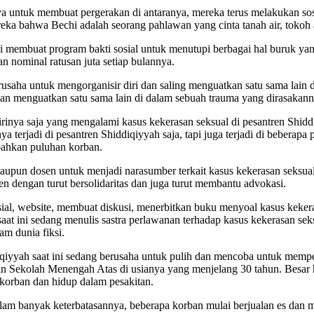
aya untuk membuat pergerakan di antaranya, mereka terus melakukan s
reka bahwa Bechi adalah seorang pahlawan yang cinta tanah air, toko
lagi membuat program bakti sosial untuk menutupi berbagai hal buruk ya
n nominal ratusan juta setiap bulannya.
rusaha untuk mengorganisir diri dan saling menguatkan satu sama lain
menguatkan satu sama lain di dalam sebuah trauma yang dirasakanny
irinya saja yang mengalami kasus kekerasan seksual di pesantren Shidd
 terjadi di pesantren Shiddiqiyyah saja, tapi juga terjadi di beberap
 bahkan puluhan korban.
taupun dosen untuk menjadi narasumber terkait kasus kekerasan seksua
n dengan turut bersolidaritas dan juga turut membantu advokasi.
ial, website, membuat diskusi, menerbitkan buku menyoal kasus keker
aat ini sedang menulis sastra perlawanan terhadap kasus kekerasan seks
m dunia fiksi.
iqiyyah saat ini sedang berusaha untuk pulih dan mencoba untuk mempe
an Sekolah Menengah Atas di usianya yang menjelang 30 tahun. Besar
 korban dan hidup dalam pesakitan.
am banyak keterbatasannya, beberapa korban mulai berjualan es dan me