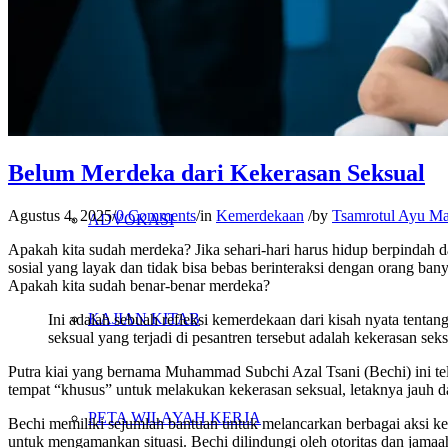
PENELITIAN
PENDIDIKAN KRITIS
Belum Merdeka dari Kekerasan Seksual
Agustus 4, 2025
/
0 Comments
/
in
Kemerdekaan
/
by
Tsamrotul Ayu Ma
ADVOKASI
Apakah kita sudah merdeka? Jika sehari-hari harus hidup berpindah d
sosial yang layak dan tidak bisa bebas berinteraksi dengan orang ban
Apakah kita sudah benar-benar merdeka?
KAJIAN KITAB
Ini adalah sebuah refleksi kemerdekaan dari kisah nyata ten
seksual yang terjadi di pesantren tersebut adalah kekerasan seks
Putra kiai yang bernama Muhammad Subchi Azal Tsani (Bechi) ini t
tempat “khusus” untuk melakukan kekerasan seksual, letaknya jauh 
PETA WILAYAH KERJA
Bechi memiliki sejumlah bantuan untuk melancarkan berbagai aksi ke
untuk mengamankan situasi. Bechi dilindungi oleh otoritas dan jamaah