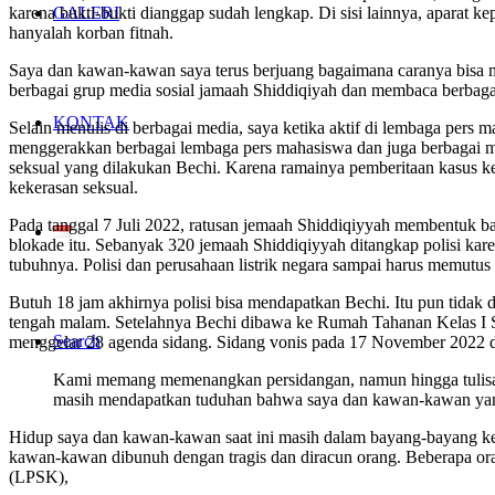
GALERI
karena bukti-bukti dianggap sudah lengkap. Di sisi lainnya, aparat
hanyalah korban fitnah.
Saya dan kawan-kawan saya terus berjuang bagaimana caranya bisa 
berbagai grup media sosial jamaah Shiddiqiyah dan membaca berbagai 
KONTAK
Selain menulis di berbagai media, saya ketika aktif di lembaga pers
menggerakkan berbagai lembaga pers mahasiswa dan juga berbagai med
seksual yang dilakukan Bechi. Karena ramainya pemberitaan kasus ke
kekerasan seksual.
Pada tanggal 7 Juli 2022, ratusan jemaah Shiddiqiyyah membentuk ba
blokade itu. Sebanyak 320 jemaah Shiddiqiyyah ditangkap polisi ka
tubuhnya. Polisi dan perusahaan listrik negara sampai harus memutus al
Butuh 18 jam akhirnya polisi bisa mendapatkan Bechi. Itu pun tidak 
tengah malam. Setelahnya Bechi dibawa ke Rumah Tahanan Kelas I S
Search
menggelar 28 agenda sidang. Sidang vonis pada 17 November 2022 d
Kami memang memenangkan persidangan, namun hingga tulisan in
masih mendapatkan tuduhan bahwa saya dan kawan-kawan yan
Hidup saya dan kawan-kawan saat ini masih dalam bayang-bayang kek
kawan-kawan dibunuh dengan tragis dan diracun orang. Beberapa ora
(LPSK),