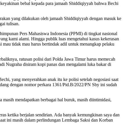
kan keyakinan bebal kepada para jamaah Shiddiqiyyah bahwa Bechi
erakan yang dilakukan oleh jamaah Shiddiqiyyah dengan masuk ke
ai tulisan.
erhimpunan Pers Mahasiswa Indonesia (PPMI) di tingkat nasional
yang kami alami. Hingga publik luas mengetahui kasus kekerasan
si mau tidak mau harus bertindak adil untuk menangkap pelaku
ebaliknya, ratusan polisi dari Polda Jawa Timur harus memecah
di Nugraha disiram kopi panas dan mengalami luka bakar di
chi, yang menyerahkan anak itu ke polisi setelah negosiasi saat
idang dengan nomor perkara 1361/Pid.B/2022/PN Sby ini sudah
 masih mendapatkan berbagai hal buruk, masih diintimidasi,
ras ketika berjalan sendirian. Ada banyak kemungkinan saya dan
saat ini masih dalam perlindungan Lembaga Saksi dan Korban