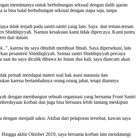
dengan memintanya untuk berhubungan seksual dengan dalih ajaran
a bisa halal berhubungan seksual dengan siapa saja, tanpa
ya tidak terjadi pada santri-santri yang lain. Saya dan teman-teman
n Shiddiqiyyah. Namun kesaksian kami tidak dipercaya. Kami justru
ren dari dalam.
k..”,
karena itu saya dituduh membuat fitnah. Saya dipersekusi, lalu
rkan pesantren Shiddiqiyyah. Semua santri Shiddiqiyyah percaya
 saat itu saya diculik dibawa ke hutan dua kali, saya diancam akan
tidak pernah mendapat materi soal hak asasi manusia dan
ukan karena bertambahnya orang-orang jahat, tetapi diamnya
iyyah dengan membangun sebuah organisasi yang bernama Front Santri
erdayaan korban dan juga bisa bersuara lebih lantang meskipun
dengan menjadi saksi. Akibat dari pelaporan tersebut, kawan saya
n. Hingga akhir Oktober 2019, saya bersama korban lain mendatangi