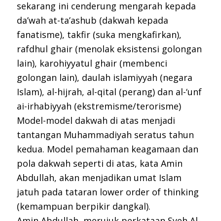
sekarang ini cenderung mengarah kepada
da’wah at-ta’ashub (dakwah kepada
fanatisme), takfir (suka mengkafirkan),
rafdhul ghair (menolak eksistensi golongan
lain), karohiyyatul ghair (membenci
golongan lain), daulah islamiyyah (negara
Islam), al-hijrah, al-qital (perang) dan al-‘unf
ai-irhabiyyah (ekstremisme/terorisme)
Model-model dakwah di atas menjadi
tantangan Muhammadiyah seratus tahun
kedua. Model pemahaman keagamaan dan
pola dakwah seperti di atas, kata Amin
Abdullah, akan menjadikan umat Islam
jatuh pada tataran lower order of thinking
(kemampuan berpikir dangkal).
Amin Abdullah, merujuk perkataan Syeh Al-