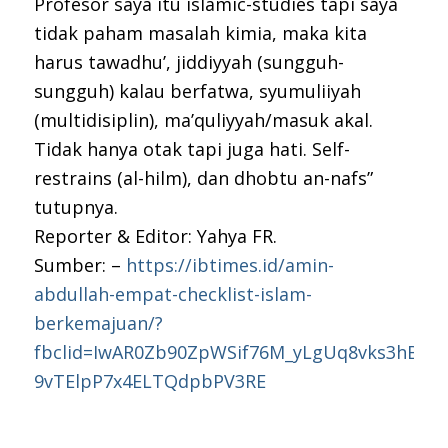
Profesor saya itu islamic-studies tapi saya
tidak paham masalah kimia, maka kita
harus tawadhu’, jiddiyyah (sungguh-
sungguh) kalau berfatwa, syumuliiyah
(multidisiplin), ma’quliyyah/masuk akal.
Tidak hanya otak tapi juga hati. Self-
restrains (al-hilm), dan dhobtu an-nafs”
tutupnya.
Reporter & Editor: Yahya FR.
Sumber: –
https://ibtimes.id/amin-
abdullah-empat-checklist-islam-
berkemajuan/?
fbclid=IwAR0Zb90ZpWSif76M_yLgUq8vks3hBFfq
9vTElpP7x4ELTQdpbPV3RE