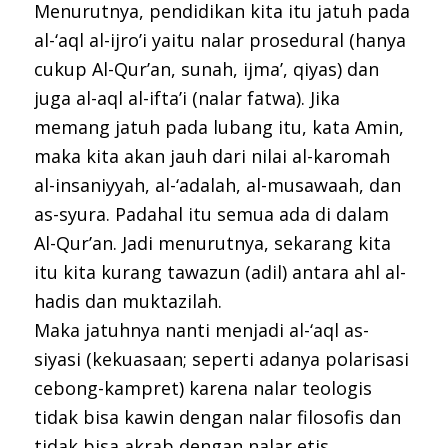
Menurutnya, pendidikan kita itu jatuh pada
al-‘aql al-ijro’i yaitu nalar prosedural (hanya
cukup Al-Qur’an, sunah, ijma’, qiyas) dan
juga al-aql al-ifta’i (nalar fatwa). Jika
memang jatuh pada lubang itu, kata Amin,
maka kita akan jauh dari nilai al-karomah
al-insaniyyah, al-‘adalah, al-musawaah, dan
as-syura. Padahal itu semua ada di dalam
Al-Qur’an. Jadi menurutnya, sekarang kita
itu kita kurang tawazun (adil) antara ahl al-
hadis dan muktazilah.
Maka jatuhnya nanti menjadi al-‘aql as-
siyasi (kekuasaan; seperti adanya polarisasi
cebong-kampret) karena nalar teologis
tidak bisa kawin dengan nalar filosofis dan
tidak bisa akrab dengan nalar etis.