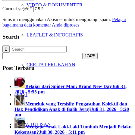
VIDEO & DOKUMENTER
Current ye@r
*
Situs ini menggunakan Akismet untuk mengurangi spam.
Pelajari
bagaimana data komentar Anda diproses
LEAFLET & INFOGRAFIS
Search
CERITA PERUBAHAN
Post Terbaru
Belajar dari Spider-Man: Brand New Day
Juli 31,
2026 - 5:55 pm
OPINI
Memeluk yang Tersisih: Pengasuhan Kolektif dan
Hak Pendidikan Anak di Balik Jeruji
Juli 31, 2026 - 5:20
pm
KIRIM TULISAN
Mengapa Anak Laki-Laki Tumbuh Menjadi Pelaku
Kekerasan?
Juli 30, 2026 - 5:11 pm