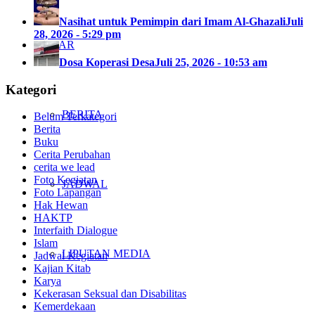
Nasihat untuk Pemimpin dari Imam Al-Ghazali
Juli
28, 2026 - 5:29 pm
KABAR
Dosa Koperasi Desa
Juli 25, 2026 - 10:53 am
Kategori
BERITA
Belum Terkategori
Berita
Buku
Cerita Perubahan
cerita we lead
Foto Kegiatan
JADWAL
Foto Lapangan
Hak Hewan
HAKTP
Interfaith Dialogue
Islam
LIPUTAN MEDIA
Jadwal Kegiatan
Kajian Kitab
Karya
Kekerasan Seksual dan Disabilitas
Kemerdekaan