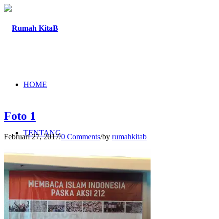
HOME
Foto 1
TENTANG
Februari 27, 2017
/
0 Comments
/
by
rumahkitab
PROGRAM