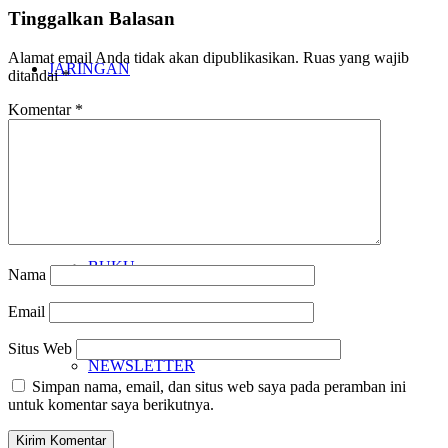
Tinggalkan Balasan
Alamat email Anda tidak akan dipublikasikan.
Ruas yang wajib
JARINGAN
ditandai
*
Komentar
*
KARYA
BUKU
Nama
Email
Situs Web
NEWSLETTER
Simpan nama, email, dan situs web saya pada peramban ini
untuk komentar saya berikutnya.