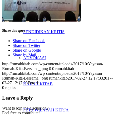
PENELITIAN
Share this entry
PENDIDIKAN KRITIS
Share on Facebook
Share on Twitter
Share on Google+
Share by Mail
ADVOKASI
http://rumahkitab.com/wp-content/uploads/2017/10/Yayasan-
Rumah-Kita-Bersama_.png
0
0
rumahkitab
http://rumahkitab.com/wp-content/uploads/2017/10/Yayasan-
Rumah-Kita-Bersama_.png
rumahkitab
2017-02-27 12:17:33
2017-
02-27 12:17:33
Foto 1
KAJIAN KITAB
0
replies
Leave a Reply
Want to join the discussion?
PETA WILAYAH KERJA
Feel free to contribute!