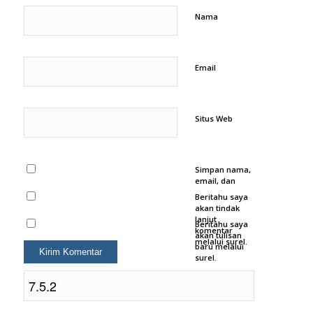
Nama
Email
Situs Web
Simpan nama,
email, dan
situs web saya
Beritahu saya
pada
akan tindak
peramban ini
lanjut
Beritahu saya
untuk
komentar
akan tulisan
komentar saya
melalui surel.
baru melalui
berikutnya.
surel.