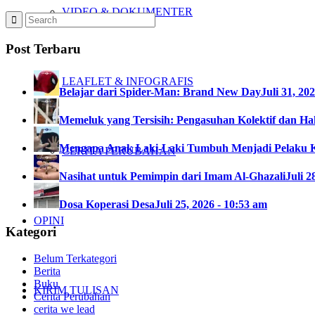
VIDEO & DOKUMENTER
Post Terbaru
LEAFLET & INFOGRAFIS
Belajar dari Spider-Man: Brand New Day
Juli 31, 20
Memeluk yang Tersisih: Pengasuhan Kolektif dan Hak
Mengapa Anak Laki-Laki Tumbuh Menjadi Pelaku 
CERITA PERUBAHAN
Nasihat untuk Pemimpin dari Imam Al-Ghazali
Juli 2
Dosa Koperasi Desa
Juli 25, 2026 - 10:53 am
OPINI
Kategori
Belum Terkategori
Berita
Buku
KIRIM TULISAN
Cerita Perubahan
cerita we lead