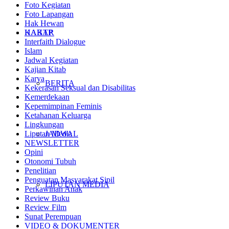
Foto Kegiatan
Foto Lapangan
Hak Hewan
KABAR
HAKTP
Interfaith Dialogue
Islam
Jadwal Kegiatan
Kajian Kitab
Karya
BERITA
Kekerasan Seksual dan Disabilitas
Kemerdekaan
Kepemimpinan Feminis
Ketahanan Keluarga
Lingkungan
JADWAL
Liputan Media
NEWSLETTER
Opini
Otonomi Tubuh
Penelitian
Penguatan Masyarakat Sipil
LIPUTAN MEDIA
Perkawinan Anak
Review Buku
Review Film
Sunat Perempuan
VIDEO & DOKUMENTER