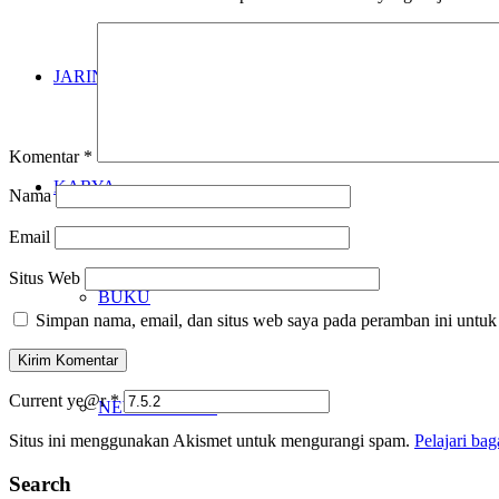
JARINGAN
Komentar
*
KARYA
Nama
Email
Situs Web
BUKU
Simpan nama, email, dan situs web saya pada peramban ini untuk
Current ye@r
*
NEWSLETTER
Situs ini menggunakan Akismet untuk mengurangi spam.
Pelajari ba
Search