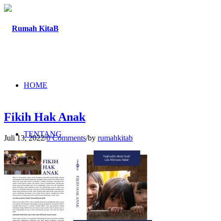
HOME
Fikih Hak Anak
TENTANG
Juli 13, 2022
/
0 Comments
/
by
rumahkitab
PROGRAM