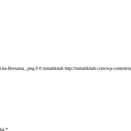
Kita-Bersama_.png
0
0
rumahkitab
http://rumahkitab.com/wp-content
k
dai
*