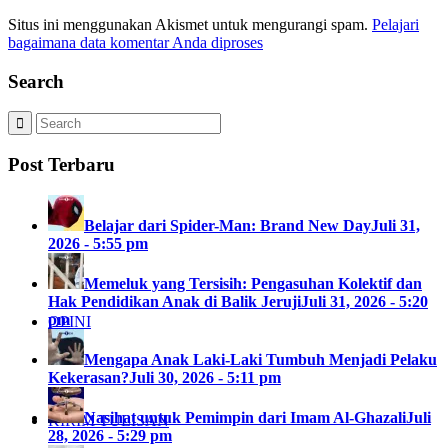
Situs ini menggunakan Akismet untuk mengurangi spam.
Pelajari
bagaimana data komentar Anda diproses
Search
Post Terbaru
Belajar dari Spider-Man: Brand New Day
Juli 31,
2026 - 5:55 pm
Memeluk yang Tersisih: Pengasuhan Kolektif dan
Hak Pendidikan Anak di Balik Jeruji
Juli 31, 2026 - 5:20
pm
OPINI
Mengapa Anak Laki-Laki Tumbuh Menjadi Pelaku
Kekerasan?
Juli 30, 2026 - 5:11 pm
Nasihat untuk Pemimpin dari Imam Al-Ghazali
Juli
KIRIM TULISAN
28, 2026 - 5:29 pm