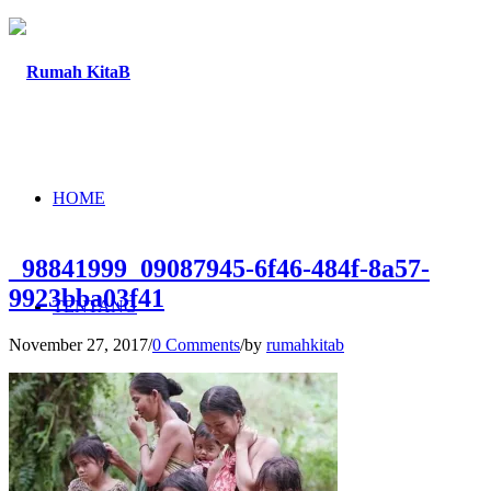
HOME
_98841999_09087945-6f46-484f-8a57-
9923bba03f41
TENTANG
November 27, 2017
/
0 Comments
/
by
rumahkitab
PROGRAM