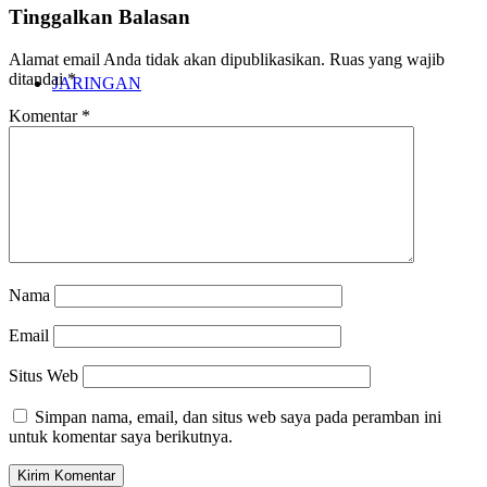
Tinggalkan Balasan
Alamat email Anda tidak akan dipublikasikan.
Ruas yang wajib
ditandai
*
JARINGAN
Komentar
*
KARYA
Nama
Email
Situs Web
Simpan nama, email, dan situs web saya pada peramban ini
untuk komentar saya berikutnya.