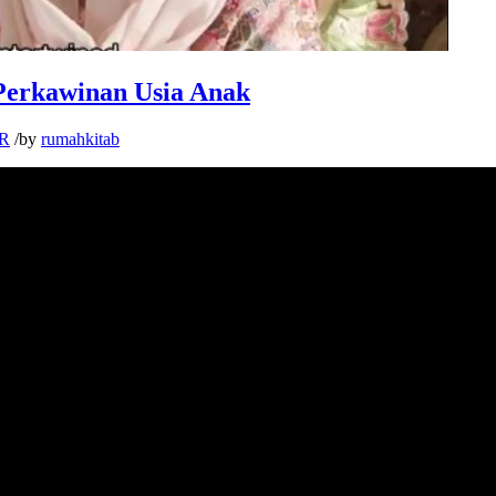
Perkawinan Usia Anak
R
/
by
rumahkitab