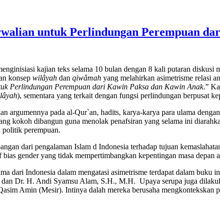
walian untuk Perlindungan Perempuan da
ginisiasi kajian teks selama 10 bulan dengan 8 kali putaran diskusi
nan konsep
wilâyah
dan
qiwâmah
yang melahirkan asimetrisme relasi an
tuk Perlindungan Perempuan dari Kawin Paksa dan Kawin Anak
.” K
lâyah
), sementara yang terkait dengan fungsi perlindungan berpusat ke
n argumennya pada al-Qur`an, hadits, karya-karya para ulama deng
 yang kokoh dibangun guna menolak penafsiran yang selama ini diarahk
 politik perempuan.
an dari pengalaman Islam d Indonesia terhadap tujuan kemaslahatan
bias gender yang tidak mempertimbangkan kepentingan masa depan 
agama dari Indonesia dalam mengatasi asimetrisme terdapat dalam buku
, dan Dr. H. Andi Syamsu Alam, S.H., M.H. Upaya serupa juga dilakuk
sim Amin (Mesir). Intinya dalah mereka berusaha mengkontekskan peru