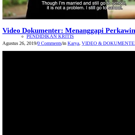
PENELITIAN
Video Dokumenter: Menanggapi Perkawina
PENDIDIKAN KRITIS
Agustus 26, 2019
/
0 Comments
/
in
Karya
,
VIDEO & DOKUMENTE
ADVOKASI
KAJIAN KITAB
PETA WILAYAH KERJA