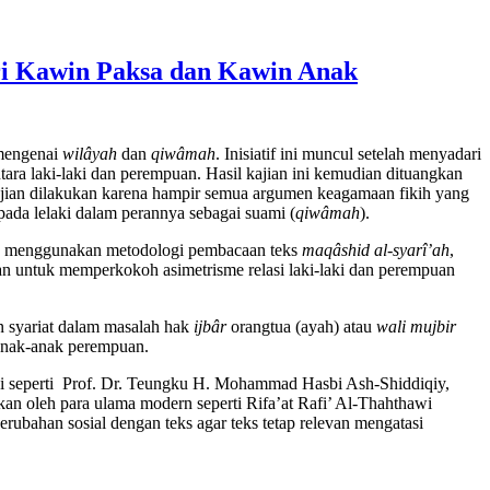
ri Kawin Paksa dan Kawin Anak
 mengenai
wilâyah
dan
qiwâmah
. Inisiatif ini muncul setelah menyadari
tara laki-laki dan perempuan. Hasil kajian ini kemudian dituangkan
ajian dilakukan karena hampir semua argumen keagamaan fikih yang
pada lelaki dalam perannya sebagai suami (
qiwâmah
).
an menggunakan metodologi pembacaan teks
maqâshid al-syarî’ah
,
an untuk memperkokoh asimetrisme relasi laki-laki dan perempuan
 syariat dalam masalah hak
ijbâr
orangtua (ayah) atau
wali mujbir
anak-anak perempuan.
 ini seperti Prof. Dr. Teungku H. Mohammad Hasbi Ash-Shiddiqiy,
an oleh para ulama modern seperti Rifa’at Rafi’ Al-Thahthawi
bahan sosial dengan teks agar teks tetap relevan mengatasi