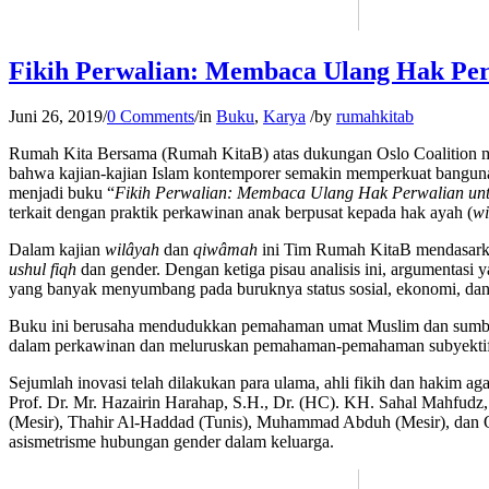
Fikih Perwalian: Membaca Ulang Hak Per
Juni 26, 2019
/
0 Comments
/
in
Buku
,
Karya
/
by
rumahkitab
Rumah Kita Bersama (Rumah KitaB) atas dukungan Oslo Coalition men
bahwa kajian-kajian Islam kontemporer semakin memperkuat bangu
menjadi buku “
Fikih Perwalian: Membaca Ulang Hak Perwalian un
terkait dengan praktik perkawinan anak berpusat kepada hak ayah (
wi
Dalam kajian
wilâyah
dan
qiwâmah
ini Tim Rumah KitaB mendasarka
ushul fiqh
dan gender. Dengan ketiga pisau analisis ini, argumentasi
yang banyak menyumbang pada buruknya status sosial, ekonomi, dan
Buku ini berusaha mendudukkan pemahaman umat Muslim dan sumbang
dalam perkawinan dan meluruskan pemahaman-pemahaman subyektif 
Sejumlah inovasi telah dilakukan para ulama, ahli fikih dan hakim 
Prof. Dr. Mr. Hazairin Harahap, S.H., Dr. (HC). KH. Sahal Mahfudz
(Mesir), Thahir Al-Haddad (Tunis), Muhammad Abduh (Mesir), dan Qa
asismetrisme hubungan gender dalam keluarga.