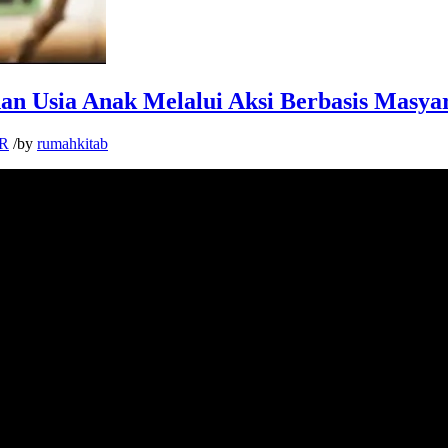
n Usia Anak Melalui Aksi Berbasis Masya
R
/
by
rumahkitab