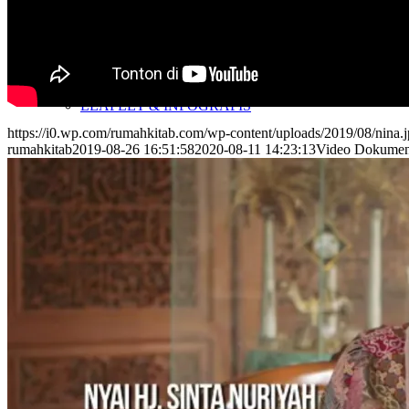
VIDEO & DOKUMENTER
LEAFLET & INFOGRAFIS
https://i0.wp.com/rumahkitab.com/wp-content/uploads/2019/08/nin
rumahkitab
2019-08-26 16:51:58
2020-08-11 14:23:13
Video Dokument
CERITA PERUBAHAN
OPINI
KIRIM TULISAN