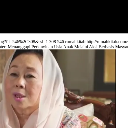
a.jpg?fit=546%2C308&ssl=1
308
546
rumahkitab
http://rumahkitab.co
er: Menanggapi Perkawinan Usia Anak Melalui Aksi Berbasis Masyar