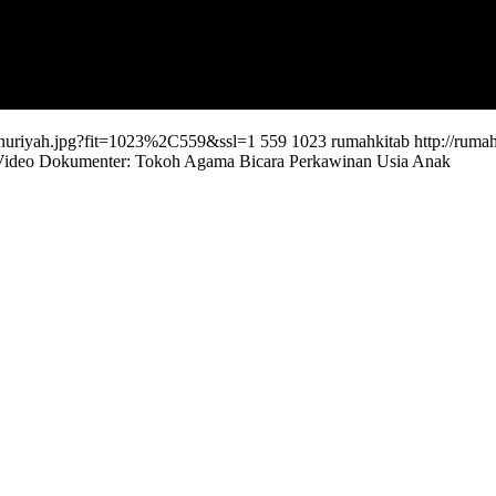
a-nuriyah.jpg?fit=1023%2C559&ssl=1
559
1023
rumahkitab
http://rum
Video Dokumenter: Tokoh Agama Bicara Perkawinan Usia Anak