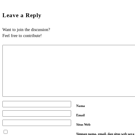
Leave a Reply
Want to join the discussion?
Feel free to contribute!
Nama
Email
Situs Web
Simpan nama, email, dan situs web say