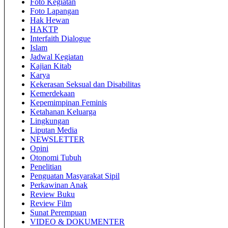
Foto Kegiatan
Foto Lapangan
Hak Hewan
HAKTP
Interfaith Dialogue
Islam
Jadwal Kegiatan
Kajian Kitab
Karya
Kekerasan Seksual dan Disabilitas
Kemerdekaan
Kepemimpinan Feminis
Ketahanan Keluarga
Lingkungan
Liputan Media
NEWSLETTER
Opini
Otonomi Tubuh
Penelitian
Penguatan Masyarakat Sipil
Perkawinan Anak
Review Buku
Review Film
Sunat Perempuan
VIDEO & DOKUMENTER