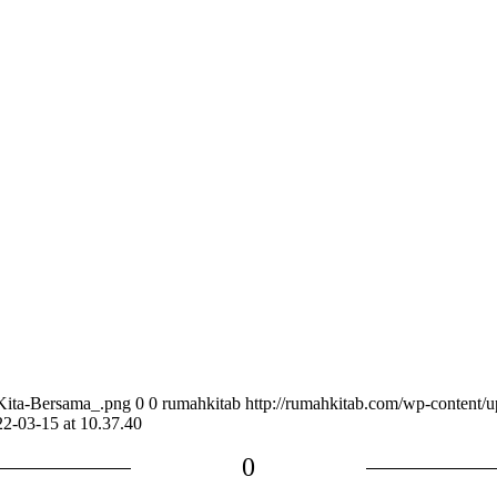
Kita-Bersama_.png
0
0
rumahkitab
http://rumahkitab.com/wp-content
22-03-15 at 10.37.40
0