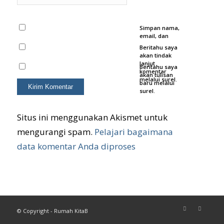
Simpan nama,
email, dan
situs web saya
Beritahu saya
pada
akan tindak
peramban ini
lanjut
Beritahu saya
untuk
komentar
akan tulisan
komentar saya
melalui surel.
baru melalui
berikutnya.
surel.
Situs ini menggunakan Akismet untuk
mengurangi spam.
Pelajari bagaimana
data komentar Anda diproses
© Copyright - Rumah KitaB