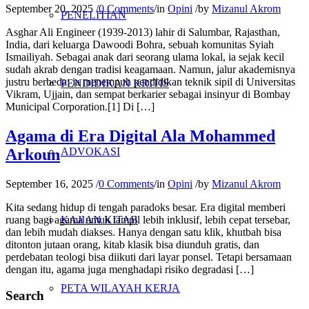
September 20, 2025
/
0 Comments
/
in
Opini
/
by
Mizanul Akrom
PENELITIAN
Asghar Ali Engineer (1939-2013) lahir di Salumbar, Rajasthan,
India, dari keluarga Dawoodi Bohra, sebuah komunitas Syiah
Ismailiyah. Sebagai anak dari seorang ulama lokal, ia sejak kecil
sudah akrab dengan tradisi keagamaan. Namun, jalur akademisnya
justru berbeda: ia menempuh pendidikan teknik sipil di Universitas
PENDIDIKAN KRITIS
Vikram, Ujjain, dan sempat berkarier sebagai insinyur di Bombay
Municipal Corporation.[1] Di […]
Agama di Era Digital Ala Mohammed
Arkoun
ADVOKASI
September 16, 2025
/
0 Comments
/
in
Opini
/
by
Mizanul Akrom
Kita sedang hidup di tengah paradoks besar. Era digital memberi
ruang bagi agama untuk tampil lebih inklusif, lebih cepat tersebar,
KAJIAN KITAB
dan lebih mudah diakses. Hanya dengan satu klik, khutbah bisa
ditonton jutaan orang, kitab klasik bisa diunduh gratis, dan
perdebatan teologi bisa diikuti dari layar ponsel. Tetapi bersamaan
dengan itu, agama juga menghadapi risiko degradasi […]
PETA WILAYAH KERJA
Search