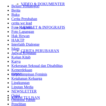
VIDEO & DOKUMENTER
Belum Terkategori
Berita
Buku
Cerita Perubahan
cerita we lead
Foto Kegiatan
LEAFLET & INFOGRAFIS
Foto Lapangan
Hak Hewan
HAKTP
Interfaith Dialogue
Islam
CERITA PERUBAHAN
Jadwal Kegiatan
Kajian Kitab
Karya
Kekerasan Seksual dan Disabilitas
Kemerdekaan
OPINI
Kepemimpinan Feminis
Ketahanan Keluarga
Lingkungan
Liputan Media
NEWSLETTER
Opini
KIRIM TULISAN
Otonomi Tubuh
Penelitian