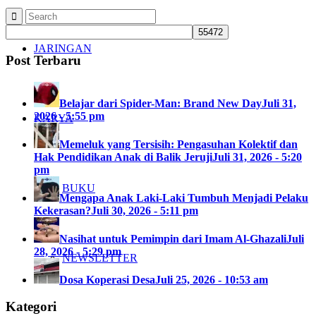
JARINGAN
Post Terbaru
Belajar dari Spider-Man: Brand New Day
Juli 31,
2026 - 5:55 pm
KARYA
Memeluk yang Tersisih: Pengasuhan Kolektif dan
Hak Pendidikan Anak di Balik Jeruji
Juli 31, 2026 - 5:20
pm
BUKU
Mengapa Anak Laki-Laki Tumbuh Menjadi Pelaku
Kekerasan?
Juli 30, 2026 - 5:11 pm
Nasihat untuk Pemimpin dari Imam Al-Ghazali
Juli
28, 2026 - 5:29 pm
NEWSLETTER
Dosa Koperasi Desa
Juli 25, 2026 - 10:53 am
Kategori