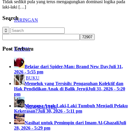
Tidak sedikit pula yang terus mengagungkan dominasi logika pada
laki-laki […]
Search
JARINGAN
Post Terbaru
KARYA
Belajar dari Spider-Man: Brand New Day
Juli 31,
2026 - 5:55 pm
BUKU
Memeluk yang Tersisih: Pengasuhan Kolektif dan
Hak Pendidikan Anak di Balik Jeruji
Juli 31, 2026 - 5:20
pm
Mengapa Anak Laki-Laki Tumbuh Menjadi Pelaku
NEWSLETTER
Kekerasan?
Juli 30, 2026 - 5:11 pm
Nasihat untuk Pemimpin dari Imam Al-Ghazali
Juli
28, 2026 - 5:29 pm