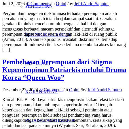
Juni 2, 2026
/
0 Comments
/
in
Opini
/
by
Jefri Andri Saputra
PENELITIAN
Pergumulan mengenai diskriminasi terhadap perempuan adalah
percakapan yang masih tetap berjalan sampai saat ini. Gerakan-
gerakan feminis mencoba untuk mengatasi hal ini dengan
menggagas berbagai macam perspektif dan alternatif sehingga
perempuan dapat berdiri setara dengan laki-laki di ruang publik
PENDIDIKAN KRITIS
(Amin, 2015). Akan tetapi solusi masalah diskriminasi terhadap
perempuan di Indonesia tidak sesederhana membuka akses ke ruang
[…]
Pembebasan Perempuan dari Stigma
ADVOKASI
Kepemimpinan Patriarkis melalui Drama
Korea “Queen Woo”
Desember 23, 2024
/
0 Comments
/
in
Opini
/
by
Jefri Andri Saputra
KAJIAN KITAB
Rumah KitaB– Budaya patriarkis mengonstruksikan relasi laki-laki
dan perempuan dalam hubungan superior-inferior. Di tengah
keperkasaan dan kegagahan laki-laki sebagai pemimpin atau
penguasa, perempuan hadir sebagai pendamping yang harus
dilengkapi dengan kecantikan, kelemahlembutan, serta sikap yang
PETA WILAYAH KERJA
patuh dan taat pada suaminya (Wiyatmi, Sari, & Liliani, 2020).