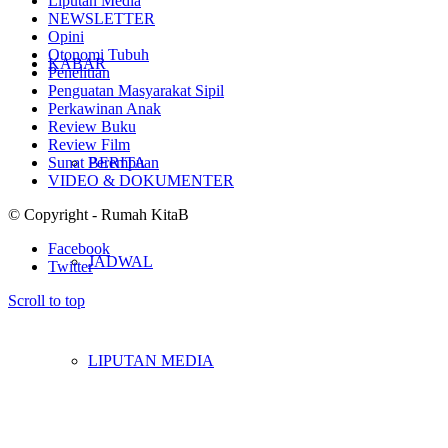
Liputan Media
NEWSLETTER
Opini
Otonomi Tubuh
KABAR
Penelitian
Penguatan Masyarakat Sipil
Perkawinan Anak
Review Buku
Review Film
Sunat Perempuan
BERITA
VIDEO & DOKUMENTER
© Copyright - Rumah KitaB
Facebook
JADWAL
Twitter
Scroll to top
LIPUTAN MEDIA