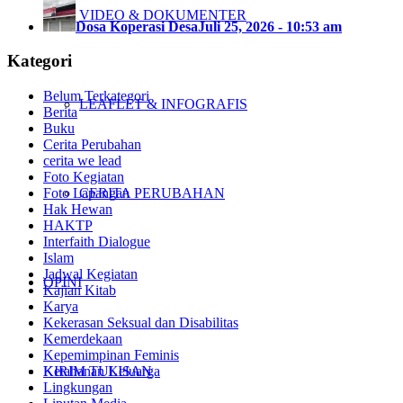
VIDEO & DOKUMENTER
Dosa Koperasi Desa
Juli 25, 2026 - 10:53 am
Kategori
Belum Terkategori
LEAFLET & INFOGRAFIS
Berita
Buku
Cerita Perubahan
cerita we lead
Foto Kegiatan
Foto Lapangan
CERITA PERUBAHAN
Hak Hewan
HAKTP
Interfaith Dialogue
Islam
Jadwal Kegiatan
OPINI
Kajian Kitab
Karya
Kekerasan Seksual dan Disabilitas
Kemerdekaan
Kepemimpinan Feminis
KIRIM TULISAN
Ketahanan Keluarga
Lingkungan