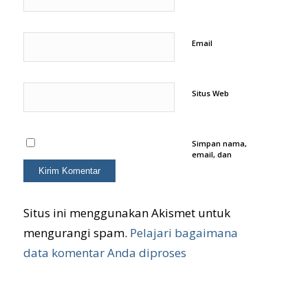
Email
Situs Web
Simpan nama,
email, dan
situs web saya
pada
peramban ini
untuk
komentar saya
Situs ini menggunakan Akismet untuk
berikutnya.
mengurangi spam.
Pelajari bagaimana
data komentar Anda diproses