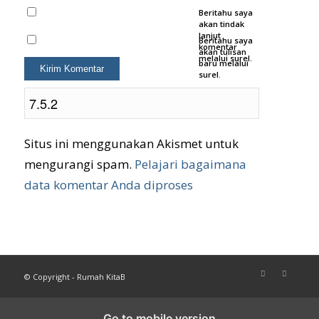
situs web saya
Beritahu saya
pada
akan tindak
peramban ini
lanjut
Beritahu saya
untuk
komentar
akan tulisan
komentar saya
melalui surel.
baru melalui
berikutnya.
surel.
Situs ini menggunakan Akismet untuk
mengurangi spam.
Pelajari bagaimana
data komentar Anda diproses
© Copyright - Rumah KitaB
Go to mobile version