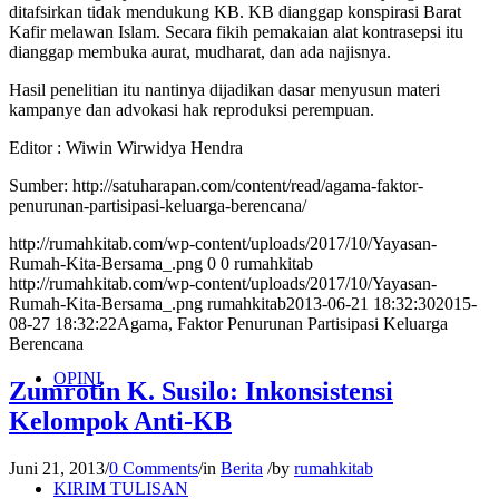
ditafsirkan tidak mendukung KB. KB dianggap konspirasi Barat
Kafir melawan Islam. Secara fikih pemakaian alat kontrasepsi itu
dianggap membuka aurat, mudharat, dan ada najisnya.
Hasil penelitian itu nantinya dijadikan dasar menyusun materi
kampanye dan advokasi hak reproduksi perempuan.
Editor : Wiwin Wirwidya Hendra
Sumber: http://satuharapan.com/content/read/agama-faktor-
penurunan-partisipasi-keluarga-berencana/
http://rumahkitab.com/wp-content/uploads/2017/10/Yayasan-
Rumah-Kita-Bersama_.png
0
0
rumahkitab
http://rumahkitab.com/wp-content/uploads/2017/10/Yayasan-
Rumah-Kita-Bersama_.png
rumahkitab
2013-06-21 18:32:30
2015-
08-27 18:32:22
Agama, Faktor Penurunan Partisipasi Keluarga
Berencana
OPINI
Zumrotin K. Susilo: Inkonsistensi
Kelompok Anti-KB
Juni 21, 2013
/
0 Comments
/
in
Berita
/
by
rumahkitab
KIRIM TULISAN