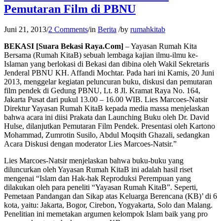
Pemutaran Film di PBNU
Juni 21, 2013
/
2 Comments
/
in
Berita
/
by
rumahkitab
BEKASI [Suara Bekasi Raya.Com]
– Yayasan Rumah Kita
Bersama (Rumah KitaB) sebuah lembaga kajian ilmu-ilmu ke-
Islaman yang berlokasi di Bekasi dan dibina oleh Wakil Sekretaris
Jenderal PBNU KH. Affandi Mochtar. Pada hari ini Kamis, 20 Juni
2013, menggelar kegiatan peluncuran buku, diskusi dan pemutaran
film pendek di Gedung PBNU, Lt. 8 Jl. Kramat Raya No. 164,
Jakarta Pusat dari pukul 13.00 – 16.00 WIB. Lies Marcoes-Natsir
Direktur Yayasan Rumah KitaB kepada media massa menjelaskan
bahwa acara ini diisi Prakata dan Launching Buku oleh Dr. David
Hulse, dilanjutkan Pemutaran Film Pendek. Presentasi oleh Kartono
Mohammad, Zumrotin Susilo, Abdul Moqsith Ghazali, sedangkan
Acara Diskusi dengan moderator Lies Marcoes-Natsir.”
Lies Marcoes-Natsir menjelaskan bahwa buku-buku yang
diluncurkan oleh Yayasan Rumah KitaB ini adalah hasil riset
mengenai “Islam dan Hak-hak Reproduksi Perempuan yang
dilakukan oleh para peneliti “Yayasan Rumah KitaB”. Seperti,
Pemetaan Pandangan dan Sikap atas Keluarga Berencana (KB)’ di 6
kota, yaitu: Jakarta, Bogor, Cirebon, Yogyakarta, Solo dan Malang.
Penelitian ini memetakan argumen kelompok Islam baik yang pro