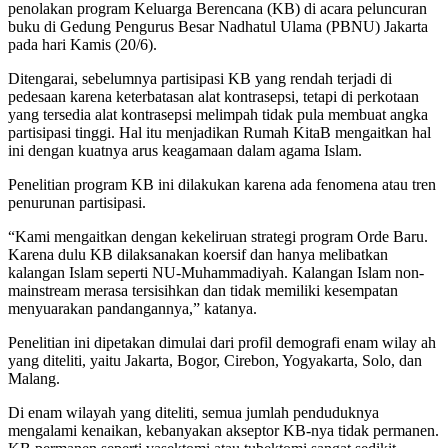
penolakan program Keluarga Berencana (KB) di acara peluncuran
buku di Gedung Pengurus Besar Nadhatul Ulama (PBNU) Jakarta
pada hari Kamis (20/6).
Ditengarai, sebelumnya partisipasi KB yang rendah terjadi di
pedesaan karena keterbatasan alat kontrasepsi, tetapi di perkotaan
yang tersedia alat kontrasepsi melimpah tidak pula membuat angka
partisipasi tinggi. Hal itu menjadikan Rumah KitaB mengaitkan hal
ini dengan kuatnya arus keagamaan dalam agama Islam.
Penelitian program KB ini dilakukan karena ada fenomena atau tren
penurunan partisipasi.
“Kami mengaitkan dengan kekeliruan strategi program Orde Baru.
Karena dulu KB dilaksanakan koersif dan hanya melibatkan
kalangan Islam seperti NU-Muhammadiyah. Kalangan Islam non-
mainstream merasa tersisihkan dan tidak memiliki kesempatan
menyuarakan pandangannya,” katanya.
Penelitian ini dipetakan dimulai dari profil demografi enam wilay ah
yang diteliti, yaitu Jakarta, Bogor, Cirebon, Yogyakarta, Solo, dan
Malang.
Di enam wilayah yang diteliti, semua jumlah penduduknya
mengalami kenaikan, kebanyakan akseptor KB-nya tidak permanen.