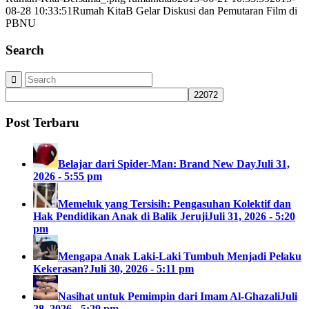
08-28 10:33:51
Rumah KitaB Gelar Diskusi dan Pemutaran Film di
PBNU
Search
Post Terbaru
Belajar dari Spider-Man: Brand New Day
Juli 31,
2026 - 5:55 pm
Memeluk yang Tersisih: Pengasuhan Kolektif dan
Hak Pendidikan Anak di Balik Jeruji
Juli 31, 2026 - 5:20
pm
Mengapa Anak Laki-Laki Tumbuh Menjadi Pelaku
Kekerasan?
Juli 30, 2026 - 5:11 pm
Nasihat untuk Pemimpin dari Imam Al-Ghazali
Juli
28, 2026 - 5:29 pm