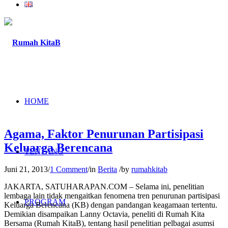
HOME
Agama, Faktor Penurunan Partisipasi
Keluarga Berencana
TENTANG
Juni 21, 2013
/
1 Comment
/
in
Berita
/
by
rumahkitab
JAKARTA, SATUHARAPAN.COM – Selama ini, penelitian
lembaga lain tidak mengaitkan fenomena tren penurunan partisipasi
PROGRAM
Keluarga Berencana (KB) dengan pandangan keagamaan tertentu.
Demikian disampaikan Lanny Octavia, peneliti di Rumah Kita
Bersama (Rumah KitaB), tentang hasil penelitian pelbagai asumsi