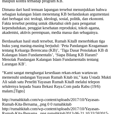
maupun kontra terhadap program KB.
Dimana dari hasil temuan lapangan tersebut menunjukkan bahwa
sebagian kalangan Islam menentang KB berlandaskan argumentasi
dari berbagai sisi: teologi, ideologi, sosial, politik, dan ekonomi.
Fakta tersebut penting untuk diketahui oleh para pengamat
kependudukan, penggiat kesehatan reproduksi, tokoh agama,
akademisi, aktivis perempuan, media massa dan sebagainya.
Berdasarkan hasil studi tersebut, Rumah KitaB menerbitkan tiga
buku yang masing-masing berjudul: ‘Peta Pandangan Keagamaan
tentang Keluarga Berencana (KB)’, ‘Tiga Dasar Penolakan KB di
Kalangan Islam Fundamentalis’, ‘Siapa Bilang KB Haram?
Menolak Pandangan Kalangan Islam Fundamentalis tentang
Larangan KB’.
“Kami sangat menghargai kesediaan rekan-rekan wartawan
memenuhi undangan Yayasan Rumah Kitab ini,” kata Ustadz Mukti
Ali salah satu Peneliti Yayasan Rumah KitaB melalui telepon
selulernya kepada Suara Bekasi Raya.Com pada Rabu (19/6)
malam.[Tigto]
http://rumahkitab.com/wp-content/uploads/2017/10/Yayasan-
Rumah-Kita-Bersama_.png
0
0
rumahkitab
http://rumahkitab.com/wp-content/uploads/2017/10/Yayasan-
Rumah-Kita-Bersama_.png
rumahkitab
2013-06-21 10:33:59
2015-