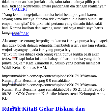
tidak merencanakan jumlah anak, tahu-tahu anaknya pilih partai
lain. Jadi ada kontradiksi antara pandangan dia dengan realitanya.”
GALERI
“Yang lebih mengejutkan mereka betul-betul poligami karena
sayang sama istrinya. Supaya tidak melayani dia harus butuh istri
empat, ‘kan gila? Dia pikir istri pertama yang dimadu tidak sakit
hati. Karena kasihan dan sayang sama istri saya maka saya harus
kawin lagi.”
KONTAK
Alasannya seseorang berpoligami karena istrinya punya bayi, capek,
dan tidak boleh digauli sehingga membutuh isteri yang lain sebagai
wujud sayangnya pada istri yang punya bayi.
“Buku ini jika dibaca oleh orang yang punya logika pasti akan
tertawa. Tetapi buku ini akan bahaya dibaca mereka yang tidak
punya logika.” Kata Zumrotin K. Susilo yang pernah menjabat
Wakil Ketua Komnas HAM.
http://rumahkitab.com/wp-content/uploads/2017/10/Yayasan-
Rumah-Kita-Bersama_.png
0
0
rumahkitab
http://rumahkitab.com/wp-content/uploads/2017/10/Yayasan-
Rumah-Kita-Bersama_.png
rumahkitab
2013-06-21 11:38:29
2015-
08-28 11:37:01
Zumrotin K. Susilo: Inkonsistensi Kelompok Anti-
KB
Search
Rumah KitaB Gelar Diskusi dan