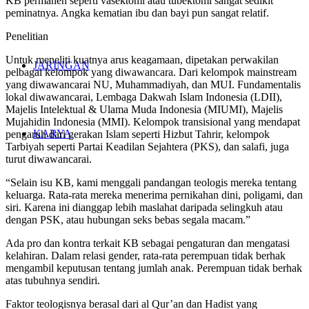
KB permanen seperti vasektomi atau tubektomi sangat sedikit
peminatnya. Angka kematian ibu dan bayi pun sangat relatif.
Penelitian
Untuk meneliti kuatnya arus keagamaan, dipetakan perwakilan
JARINGAN
pelbagai kelompok yang diwawancara. Dari kelompok mainstream
yang diwawancarai NU, Muhammadiyah, dan MUI. Fundamentalis
lokal diwawancarai, Lembaga Dakwah Islam Indonesia (LDII),
Majelis Intelektual & Ulama Muda Indonesia (MIUMI), Majelis
Mujahidin Indonesia (MMI). Kelompok transisional yang mendapat
KARYA
pengaruh dari gerakan Islam seperti Hizbut Tahrir, kelompok
Tarbiyah seperti Partai Keadilan Sejahtera (PKS), dan salafi, juga
turut diwawancarai.
“Selain isu KB, kami menggali pandangan teologis mereka tentang
keluarga. Rata-rata mereka menerima pernikahan dini, poligami, dan
siri. Karena ini dianggap lebih maslahat daripada selingkuh atau
dengan PSK, atau hubungan seks bebas segala macam.”
Ada pro dan kontra terkait KB sebagai pengaturan dan mengatasi
kelahiran. Dalam relasi gender, rata-rata perempuan tidak berhak
mengambil keputusan tentang jumlah anak. Perempuan tidak berhak
atas tubuhnya sendiri.
Faktor teologisnya berasal dari al Qur’an dan Hadist yang