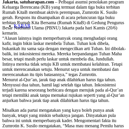
Jakarta, satuharapan.com
– Pelbagai asumsi penolakan program
Keluarga Berencana (KB) yang termuat dalam tiga buku terbitan
Rumah KitaB membuat aktivis perempuan, Zumrotin K. Susilo
gerah. Respons itu disampaikan di acara peluncuran tiga buku
terbitan Rumah Kita Bersama (Rumah KitaB) di Gedung Pengurus
KABAR
Besar Nadhatul Ulama (PBNU) Jakarta pada hari Kamis (20/6)
kemarin.
“Alasan lainnya ingin memperbanyak orang menghadapi orang
kafir, ingin bikin laskar membela Tuhan. Tuhan kok dibela,
bukankah itu sama saja dengan mengecilkan arti Tuhan. Ini dibolak-
balik, ini inkosistensi mereka. Mereka berpandangan Tuhan Maha
besar, tetapi masih perlu laskar untuk membela dia, Jundullah.
Intinya mereka tidak setuju KB untuk membatasi kelahiran. Tetapi
untuk merencanakan setuju. Menurut saya untuk membatasi dan
merencanakan itu tipis batasannya,” tegas Zumrotin.
Menurut al-Qur’an, jarak tiap anak dilahirkan harus tiga tahun.
Menyusui dua tahun, hamil lagi setelah tiga tahun. Inkosistensi
terjadi karena seseorang berbicara dengan merujuk pada al-Qur’an
tetapi memiliki anak tanpa memakai rujukan seperti yang al-Qur’an
anjurkan bahwa jarak tiap anak dilahirkan harus tiga tahun.
Misalkan ada partai mengatakan yang kaya boleh punya anak
banyak, tetapi yang miskin sebaiknya jangan. Dinyatakan pula
bahwa ini untuk memperbanyak kader. Mengomentari fakta itu
Zumrotin K. Susilo mengatakan, “Masa mau menang Pemilu harus