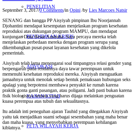
PENELITIAN
September 3, 2017
/
0 Comments
/
in
Opini
/
by
Lies Marcoes Natsir
SENANG dan bangga PP Aisyiyah pimpinan Ibu Noorjannah
Djohantini mendapat kesempatan menjelaskan program kesehatan
reproduksi atas dukungan program MAMPU, dan mendapat
PENDIDIKAN KRITIS
kunjungan Duta Besar Australia. Saya percaya mereka telah
menjelaskan perbedaan mereka dengan program serupa yang
dikembangkan pusat-pusat layanan kesehatan yang dikelola
pemerintah.
Aisyiyah telah lama menengarai soal timpangnya relasi gender yang
ADVOKASI
berpengaruh pada rendahnya daya tawar perempuan untuk
memenuhi kesehatan reproduksi mereka. Aisyiyah menguatkan
jamaahnya untuk menolak setiap bentuk pemaksaan hubungan seks
apalagi yang berpotensi membawa penyakit ke rumah karena
praktik gonta ganti pasangan, atau poligami. Jadi pasti bukan karena
fisik biologisnya semata yang harus dijaga melainkan penguatan
KAJIAN KITAB
kuasa perempua atas tubuh dan sekualitasnya.
Itu adalah inti peneguhan ajaran Tauhid yang ditegakkan Aisyiyah
yaitu tak menjadikan suami sebagai sesembahan yang maha benar
dan maha kuasa, yang menyebabkan perempuan kehilangan
PETA WILAYAH KERJA
kiblatnya.