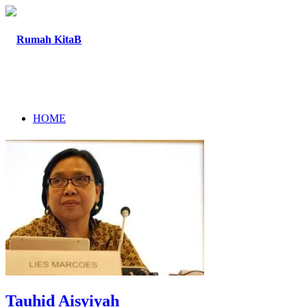
HOME
TENTANG
PROGRAM
Tauhid Aisyiyah