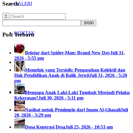
Search
GALERI
KONTAK
Post Terbaru
Belajar dari Spider-Man: Brand New Day
Juli 31,
2026 - 5:55 pm
Memeluk yang Tersisih: Pengasuhan Kolektif dan
Hak Pendidikan Anak di Balik Jeruji
Juli 31, 2026 - 5:20
pm
Search
Mengapa Anak Laki-Laki Tumbuh Menjadi Pelaku
Kekerasan?
Juli 30, 2026 - 5:11 pm
Nasihat untuk Pemimpin dari Imam Al-Ghazali
Juli
28, 2026 - 5:29 pm
Dosa Koperasi Desa
Juli 25, 2026 - 10:53 am