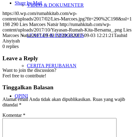
Share by Mail
VIDEO & DOKUMENTER
https://i0.wp.com/rumahkitab.com/wp-
content/uploads/2017/02/Lies-Marcoes.jpg?fit=290%2C198&ssl=1
198
290
Lies Marcoes Natsir
http://rumahkitab.com/wp-
content/uploads/2017/10/Yayasan-Rumah-Kita-Bersama_.png
Lies
LEAFLET & INFOGRAFIS
Marcoes Natsir
2017-09-03 12:20:33
2017-09-03 12:21:21
Tauhid
Aisyiyah
0
replies
Leave a Reply
CERITA PERUBAHAN
Want to join the discussion?
Feel free to contribute!
Tinggalkan Balasan
OPINI
Alamat email Anda tidak akan dipublikasikan.
Ruas yang wajib
ditandai
*
Komentar
*
KIRIM TULISAN