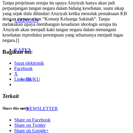
Tanpa penjelasan serupa itu upaya Aisyiyah hanya akan jadi
perpanjangan tangan negara dalam bidang kesehatan, suatu sikap
yang sejak dulu dihindari Aisyiyah ketika menolak pemaksaan KB
dengan menawarkan “Konsep Keluarga Sakinah”. Tanpa
JARINGAN
melakukan upaya membangun kesadaran ideologis serupa itu
Aisyiyah akan menjadi kaki tangan negara dalam menangani
kesehatan reproduksi perempuan yang seharusnya menjadi tugas
negara.[]
KARYA
Bagikan ini:
Surat elektronik
Facebook
X
BUKU
LinkedIn
Terkait
NEWSLETTER
Share this entry
Share on Facebook
Share on Twitter
Share on Google+