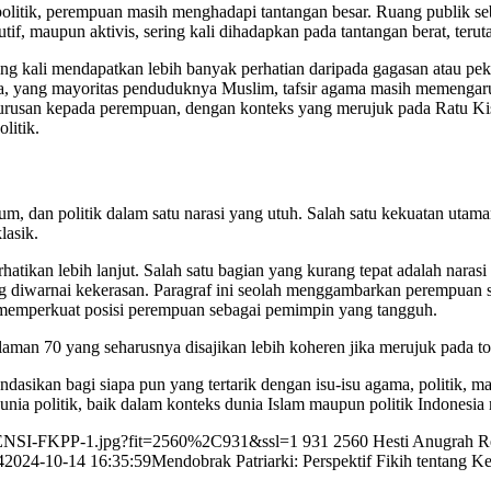
politik, perempuan masih menghadapi tantangan besar. Ruang publik seb
utif, maupun aktivis, sering kali dihadapkan pada tantangan berat, teru
ring kali mendapatkan lebih banyak perhatian daripada gagasan atau pe
esia, yang mayoritas penduduknya Muslim, tafsir agama masih memenga
n urusan kepada perempuan, dengan konteks yang merujuk pada Ratu K
litik.
um, dan politik dalam satu narasi yang utuh. Salah satu kekuatan utama
lasik.
hatikan lebih lanjut. Salah satu bagian yang kurang tepat adalah nara
ng diwarnai kekerasan. Paragraf ini seolah menggambarkan perempuan s
 memperkuat posisi perempuan sebagai pemimpin yang tangguh.
man 70 yang seharusnya disajikan lebih koheren jika merujuk pada t
mendasikan bagi siapa pun yang tertarik dengan isu-isu agama, politi
nia politik, baik dalam konteks dunia Islam maupun politik Indonesia
ESENSI-FKPP-1.jpg?fit=2560%2C931&ssl=1
931
2560
Hesti Anugrah R
4
2024-10-14 16:35:59
Mendobrak Patriarki: Perspektif Fikih tentang 