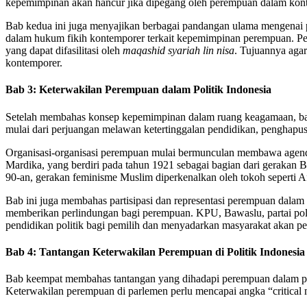
kepemimpinan akan hancur jika dipegang oleh perempuan dalam kont
Bab kedua ini juga menyajikan berbagai pandangan ulama mengenai pe
dalam hukum fikih kontemporer terkait kepemimpinan perempuan. Pembarua
yang dapat difasilitasi oleh
maqashid syariah lin nisa
. Tujuannya agar
kontemporer.
Bab 3: Keterwakilan Perempuan dalam Politik Indonesia
Setelah membahas konsep kepemimpinan dalam ruang keagamaan, bab k
mulai dari perjuangan melawan ketertinggalan pendidikan, penghapu
Organisasi-organisasi perempuan mulai bermunculan membawa agenda e
Mardika, yang berdiri pada tahun 1921 sebagai bagian dari gerakan Bu
90-an, gerakan feminisme Muslim diperkenalkan oleh tokoh seperti 
Bab ini juga membahas partisipasi dan representasi perempuan dalam p
memberikan perlindungan bagi perempuan. KPU, Bawaslu, partai pol
pendidikan politik bagi pemilih dan menyadarkan masyarakat akan 
Bab 4: Tantangan Keterwakilan Perempuan di Politik Indonesia
Bab keempat membahas tantangan yang dihadapi perempuan dalam partis
Keterwakilan perempuan di parlemen perlu mencapai angka “critical