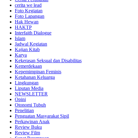
cerita we lead
Foto Kegiatan
Foto Lapangan
Hak Hewan
HAKTP
Interfaith Dialogue
Islam
Jadwal Kegiatan
Kajian Kitab
Karya
Kekerasan Seksual dan Disabilitas
Kemerdekaan
Kepemimpinan Feminis
Ketahanan Keluarga
Lingkungan
Liputan Media
NEWSLETTER
Opini
Otonomi Tubuh
Penelitian
Penguatan Masyarakat Sipil
Perkawinan Anak
Review Buku
Review Film