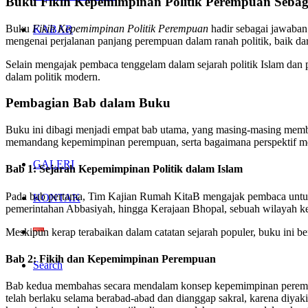
Buku Fikih Kepemimpinan Politik Perempuan Sebag
Buku
Fikih Kepemimpinan Politik Perempuan
hadir sebagai jawaban
KABAR
mengenai perjalanan panjang perempuan dalam ranah politik, baik da
Selain mengajak pembaca tenggelam dalam sejarah politik Islam dan 
dalam politik modern.
Pembagian Bab dalam Buku
Buku ini dibagi menjadi empat bab utama, yang masing-masing memba
memandang kepemimpinan perempuan, serta bagaimana perspektif me
GALERI
Bab 1: Sejarah Kepemimpinan Politik dalam Islam
Pada bab pertama, Tim Kajian Rumah KitaB mengajak pembaca untuk 
KONTAK
pemerintahan Abbasiyah, hingga Kerajaan Bhopal, sebuah wilayah kec
Meskipun kerap terabaikan dalam catatan sejarah populer, buku ini 
Bab 2: Fikih dan Kepemimpinan Perempuan
Search
Bab kedua membahas secara mendalam konsep kepemimpinan perempua
telah berlaku selama berabad-abad dan dianggap sakral, karena diy