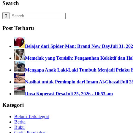
Search
Post Terbaru
Belajar dari Spider-Man: Brand New Day
Juli 31, 20
Memeluk yang Tersisih: Pengasuhan Kolektif dan Hak
Mengapa Anak Laki-Laki Tumbuh Menjadi Pelaku 
Nasihat untuk Pemimpin dari Imam Al-Ghazali
Juli 2
Dosa Koperasi Desa
Juli 25, 2026 - 10:53 am
Kategori
Belum Terkategori
Berita
Buku
Cerita Perubahan