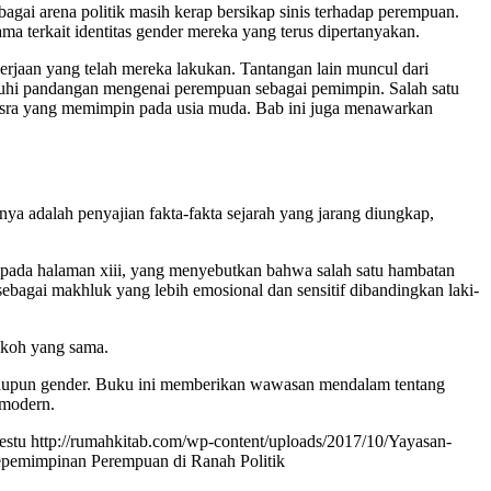
agai arena politik masih kerap bersikap sinis terhadap perempuan.
tama terkait identitas gender mereka yang terus dipertanyakan.
kerjaan yang telah mereka lakukan. Tantangan lain muncul dari
ruhi pandangan mengenai perempuan sebagai pemimpin. Salah satu
isra yang memimpin pada usia muda. Bab ini juga menawarkan
nya adalah penyajian fakta-fakta sejarah yang jarang diungkap,
si pada halaman xiii, yang menyebutkan bahwa salah satu hambatan
ebagai makhluk yang lebih emosional dan sensitif dibandingkan laki-
okoh yang sama.
k, maupun gender. Buku ini memberikan wawasan mendalam tentang
 modern.
estu
http://rumahkitab.com/wp-content/uploads/2017/10/Yayasan-
Kepemimpinan Perempuan di Ranah Politik