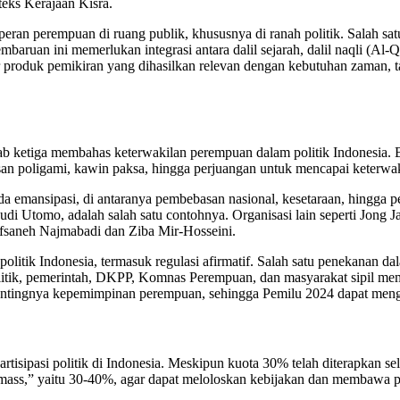
eks Kerajaan Kisra.
ran perempuan di ruang publik, khususnya di ranah politik. Salah sa
n ini memerlukan integrasi antara dalil sejarah, dalil naqli (Al-Qur’an 
 produk pemikiran yang dihasilkan relevan dengan kebutuhan zaman, t
etiga membahas keterwakilan perempuan dalam politik Indonesia. Bab
san poligami, kawin paksa, hingga perjuangan untuk mencapai keterw
mansipasi, di antaranya pembebasan nasional, kesetaraan, hingga per
di Utomo, adalah salah satu contohnya. Organisasi lain seperti Jong J
Afsaneh Najmabadi dan Ziba Mir-Hosseini.
olitik Indonesia, termasuk regulasi afirmatif. Salah satu penekanan da
itik, pemerintah, DKPP, Komnas Perempuan, dan masyarakat sipil mem
pentingnya kepemimpinan perempuan, sehingga Pemilu 2024 dapat meng
ipasi politik di Indonesia. Meskipun kuota 30% telah diterapkan selam
 mass,” yaitu 30-40%, agar dapat meloloskan kebijakan dan membawa pe