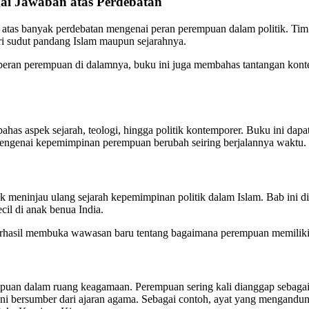
ai Jawaban atas Perdebatan
 atas banyak perdebatan mengenai peran perempuan dalam politik. T
ri sudut pandang Islam maupun sejarahnya.
peran perempuan di dalamnya, buku ini juga membahas tantangan konte
has aspek sejarah, teologi, hingga politik kontemporer. Buku ini da
ngenai kepemimpinan perempuan berubah seiring berjalannya waktu.
meninjau ulang sejarah kepemimpinan politik dalam Islam. Bab ini d
il di anak benua India.
berhasil membuka wawasan baru tentang bagaimana perempuan memiliki pe
n dalam ruang keagamaan. Perempuan sering kali dianggap sebagai m
akini bersumber dari ajaran agama. Sebagai contoh, ayat yang mengand