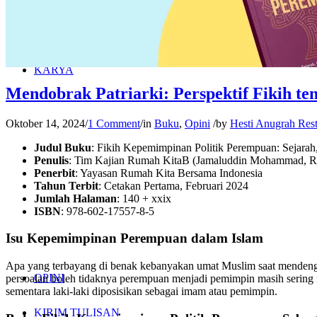
JARINGAN
KARYA
Mendobrak Patriarki: Perspektif Fikih t
Oktober 14, 2024
/
1 Comment
/
in
Buku
,
Opini
/
by
Hesti Anugrah Res
Judul Buku
: Fikih Kepemimpinan Politik Perempuan: Sejara
Penulis
: Tim Kajian Rumah KitaB (Jamaluddin Mohammad, Ro
Penerbit
: Yayasan Rumah Kita Bersama Indonesia
Tahun Terbit
: Cetakan Pertama, Februari 2024
Jumlah Halaman
: 140 + xxix
ISBN
: 978-602-17557-8-5
Isu Kepemimpinan Perempuan dalam Islam
Apa yang terbayang di benak kebanyakan umat Muslim saat mendenga
OPINI
persoalan boleh tidaknya perempuan menjadi pemimpin masih sering m
sementara laki-laki diposisikan sebagai imam atau pemimpin.
KIRIM TULISAN