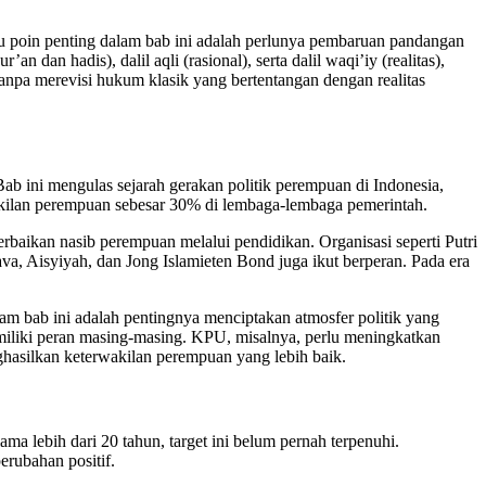
tu poin penting dalam bab ini adalah perlunya pembaruan pandangan
dan hadis), dalil aqli (rasional), serta dalil waqi’iy (realitas),
anpa merevisi hukum klasik yang bertentangan dengan realitas
 ini mengulas sejarah gerakan politik perempuan di Indonesia,
akilan perempuan sebesar 30% di lembaga-lembaga pemerintah.
baikan nasib perempuan melalui pendidikan. Organisasi seperti Putri
ava, Aisyiyah, dan Jong Islamieten Bond juga ikut berperan. Pada era
lam bab ini adalah pentingnya menciptakan atmosfer politik yang
iliki peran masing-masing. KPU, misalnya, perlu meningkatkan
hasilkan keterwakilan perempuan yang lebih baik.
a lebih dari 20 tahun, target ini belum pernah terpenuhi.
rubahan positif.