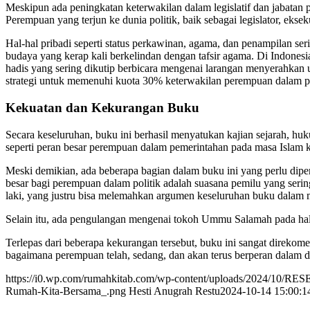
Meskipun ada peningkatan keterwakilan dalam legislatif dan jabatan 
Perempuan yang terjun ke dunia politik, baik sebagai legislator, eksek
Hal-hal pribadi seperti status perkawinan, agama, dan penampilan se
budaya yang kerap kali berkelindan dengan tafsir agama. Di Indon
hadis yang sering dikutip berbicara mengenai larangan menyerahka
strategi untuk memenuhi kuota 30% keterwakilan perempuan dalam po
Kekuatan dan Kekurangan Buku
Secara keseluruhan, buku ini berhasil menyatukan kajian sejarah, huk
seperti peran besar perempuan dalam pemerintahan pada masa Islam k
Meski demikian, ada beberapa bagian dalam buku ini yang perlu diper
besar bagi perempuan dalam politik adalah suasana pemilu yang seri
laki, yang justru bisa melemahkan argumen keseluruhan buku dalam
Selain itu, ada pengulangan mengenai tokoh Ummu Salamah pada hala
Terlepas dari beberapa kekurangan tersebut, buku ini sangat direko
bagaimana perempuan telah, sedang, dan akan terus berperan dalam du
https://i0.wp.com/rumahkitab.com/wp-content/uploads/2024/10/R
Rumah-Kita-Bersama_.png
Hesti Anugrah Restu
2024-10-14 15:00:1