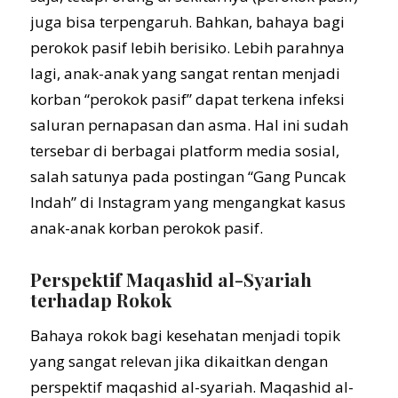
juga bisa terpengaruh. Bahkan, bahaya bagi
perokok pasif lebih berisiko. Lebih parahnya
lagi, anak-anak yang sangat rentan menjadi
korban “perokok pasif” dapat terkena infeksi
saluran pernapasan dan asma. Hal ini sudah
tersebar di berbagai platform media sosial,
salah satunya pada postingan “Gang Puncak
Indah” di Instagram yang mengangkat kasus
anak-anak korban perokok pasif.
Perspektif Maqashid al-Syariah
terhadap Rokok
Bahaya rokok bagi kesehatan menjadi topik
yang sangat relevan jika dikaitkan dengan
perspektif maqashid al-syariah. Maqashid al-