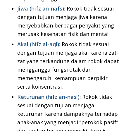
Jiwa (hifz an-nafs):
Rokok tidak sesuai
dengan tujuan menjaga jiwa karena
menyebabkan berbagai penyakit yang
merusak kesehatan fisik dan mental.
Akal (hifz al-aql):
Rokok tidak sesuai
dengan tujuan menjaga akal karena zat-
zat yang terkandung dalam rokok dapat
mengganggu fungsi otak dan
memengaruhi kemampuan berpikir
serta konsentrasi.
Keturunan (hifz an-nasl):
Rokok tidak
sesuai dengan tujuan menjaga
keturunan karena dampaknya terhadap
anak-anak yang menjadi “perokok pasif”
dan rentan terkena penyakit kronis,