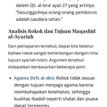
dalam QS. al-Isra’ ayat 27 yang artinya:
“Sesungguhnya orang-orang pemboros
adalah saudara setan.”
Analisis Rokok dan Tujuan Maqashid
al-Syariah
Dari pemaparan tersebut, dapat kita ketahui
bahwa rokok sangat bertentangan dengan lima
tujuan syariah Islam. Argumen tersebut
didapatkan berdasarkan beberapa poin:
Agama (hifz al-din):
Rokok tidak sesuai
dengan tujuan menjaga agama karena
membahayakan kesehatan, sehingga
kualitas ibadah seperti shalat dan puasa
dapat terganggu.