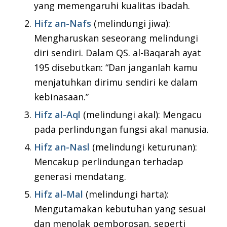
yang memengaruhi kualitas ibadah.
Hifz an-Nafs
(melindungi jiwa):
Mengharuskan seseorang melindungi
diri sendiri. Dalam QS. al-Baqarah ayat
195 disebutkan: “Dan janganlah kamu
menjatuhkan dirimu sendiri ke dalam
kebinasaan.”
Hifz al-Aql
(melindungi akal): Mengacu
pada perlindungan fungsi akal manusia.
Hifz an-Nasl
(melindungi keturunan):
Mencakup perlindungan terhadap
generasi mendatang.
Hifz al-Mal
(melindungi harta):
Mengutamakan kebutuhan yang sesuai
dan menolak pemborosan, seperti