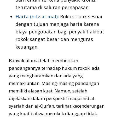
terutama di saluran pernapasan.
Harta (hifz al-mal):
Rokok tidak sesuai
dengan tujuan menjaga harta karena
biaya pengobatan bagi penyakit akibat
rokok sangat besar dan menguras
keuangan.
Banyak ulama telah memberikan
pandangannya terhadap hukum rokok, ada
yang mengharamkan dan ada yang
memakruhkan. Masing-masing pandangan
memiliki alasan kuat. Namun, setelah
dijelaskan dalam perspektif maqashid al-
syariah dan al-Qur’an, terlihat kecenderungan
yang kuat bahwa merokok dianggap tidak