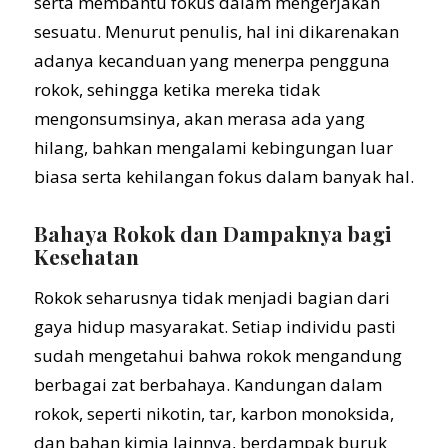
serta membantu fokus dalam mengerjakan
sesuatu. Menurut penulis, hal ini dikarenakan
adanya kecanduan yang menerpa pengguna
rokok, sehingga ketika mereka tidak
mengonsumsinya, akan merasa ada yang
hilang, bahkan mengalami kebingungan luar
biasa serta kehilangan fokus dalam banyak hal.
Bahaya Rokok dan Dampaknya bagi
Kesehatan
Rokok seharusnya tidak menjadi bagian dari
gaya hidup masyarakat. Setiap individu pasti
sudah mengetahui bahwa rokok mengandung
berbagai zat berbahaya. Kandungan dalam
rokok, seperti nikotin, tar, karbon monoksida,
dan bahan kimia lainnya, berdampak buruk