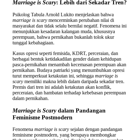
Marriage is Scary
: Lebih dari Sekadar Tren?
Psikolog Tabula Arnold Lukito menjelaskan bahwa
marriage is scary
mencerminkan perubahan nilai di
masyarakat dan tidak selalu bernilai negatif. Fenomena ini
menunjukkan kesadaran kalangan muda, khususnya
perempuan, bahwa pernikahan bukanlah tolok ukur
tunggal kebahagiaan.
Kasus opresi seperti femisida, KDRT, perceraian, dan
berbagai bentuk ketidakadilan gender dalam kehidupan
pasca-pernikahan menambah kecemasan perempuan akan
pernikahan. Budaya patriarki yang menumbuhkan opresi
turut memperkuat ketakutan ini, sehingga
marriage is
scary
memiliki makna lebih dalam daripada sekadar tren.
Premis dari tren ini adalah ketakutan akan konflik,
perceraian, dan hambatan terhadap kebebasan perempuan
dalam pernikahan.
Marriage is Scary
dalam Pandangan
Feminisme Postmodern
Fenomena
marriage is scary
sejalan dengan pandangan
feminisme postmodern, yang berupaya membongkar