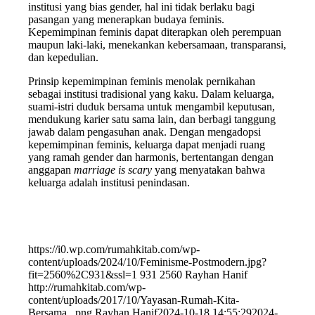
institusi yang bias gender, hal ini tidak berlaku bagi
pasangan yang menerapkan budaya feminis.
Kepemimpinan feminis dapat diterapkan oleh perempuan
maupun laki-laki, menekankan kebersamaan, transparansi,
dan kepedulian.
Prinsip kepemimpinan feminis menolak pernikahan
sebagai institusi tradisional yang kaku. Dalam keluarga,
suami-istri duduk bersama untuk mengambil keputusan,
mendukung karier satu sama lain, dan berbagi tanggung
jawab dalam pengasuhan anak. Dengan mengadopsi
kepemimpinan feminis, keluarga dapat menjadi ruang
yang ramah gender dan harmonis, bertentangan dengan
anggapan
marriage is scary
yang menyatakan bahwa
keluarga adalah institusi penindasan.
https://i0.wp.com/rumahkitab.com/wp-
content/uploads/2024/10/Feminisme-Postmodern.jpg?
fit=2560%2C931&ssl=1
931
2560
Rayhan Hanif
http://rumahkitab.com/wp-
content/uploads/2017/10/Yayasan-Rumah-Kita-
Bersama_.png
Rayhan Hanif
2024-10-18 14:55:29
2024-