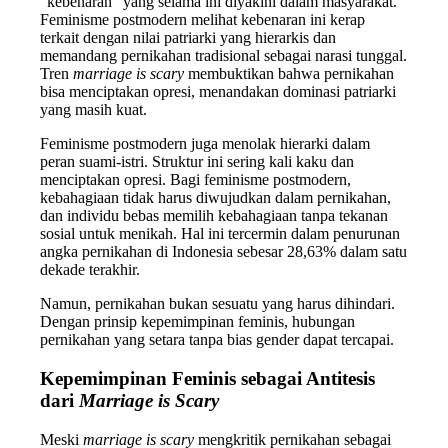
“kebenaran” yang selama ini diyakini dalam masyarakat.
Feminisme postmodern melihat kebenaran ini kerap
terkait dengan nilai patriarki yang hierarkis dan
memandang pernikahan tradisional sebagai narasi tunggal.
Tren
marriage is scary
membuktikan bahwa pernikahan
bisa menciptakan opresi, menandakan dominasi patriarki
yang masih kuat.
Feminisme postmodern juga menolak hierarki dalam
peran suami-istri. Struktur ini sering kali kaku dan
menciptakan opresi. Bagi feminisme postmodern,
kebahagiaan tidak harus diwujudkan dalam pernikahan,
dan individu bebas memilih kebahagiaan tanpa tekanan
sosial untuk menikah. Hal ini tercermin dalam penurunan
angka pernikahan di Indonesia sebesar 28,63% dalam satu
dekade terakhir.
Namun, pernikahan bukan sesuatu yang harus dihindari.
Dengan prinsip kepemimpinan feminis, hubungan
pernikahan yang setara tanpa bias gender dapat tercapai.
Kepemimpinan Feminis sebagai Antitesis
dari
Marriage is Scary
Meski
marriage is scary
mengkritik pernikahan sebagai