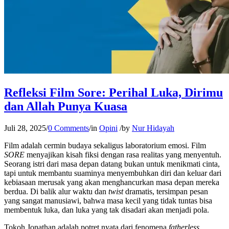
Refleksi Film Sore: Perihal Luka, Dirimu
dan Allah Punya Kuasa
Juli 28, 2025
/
0 Comments
/
in
Opini
/
by
Nur Hidayah
Film adalah cermin budaya sekaligus laboratorium emosi. Film
SORE
menyajikan kisah fiksi dengan rasa realitas yang menyentuh.
Seorang istri dari masa depan datang bukan untuk menikmati cinta,
tapi untuk membantu suaminya menyembuhkan diri dan keluar dari
kebiasaan merusak yang akan menghancurkan masa depan mereka
berdua. Di balik alur waktu dan
twist
dramatis, tersimpan pesan
yang sangat manusiawi, bahwa masa kecil yang tidak tuntas bisa
membentuk luka, dan luka yang tak disadari akan menjadi pola.
Tokoh Jonathan adalah potret nyata dari fenomena
fatherless
.