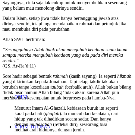
Sayangnya, cinta saja tak cukup untuk menyembuhkan seseorang
yang belum mau menolong dirinya sendiri.
Dalam Islam, setiap jiwa tidak hanya bertanggung jawab atas
dirinya sendiri, tetapi juga mendapatkan rahmat dan petunjuk jika
mau membuka diri pada perubahan.
Allah SWT berfirman:
“Sesungguhnya Allah tidak akan mengubah keadaan suatu kaum
sampai mereka mengubah keadaan yang ada pada diri mereka
sendiri.”
(QS. Ar-Ra’d:11)
Sore hadir sebagai bentuk
rahmah
(kasih sayang). Ia seperti
hikmah
yang dikirimkan kepada Jonathan. Tapi tetap, takdir tak akan
berubah tanpa kesediaan
taubah
(berbalik arah). Allah bukan bilang
‘tidak bisa’ namun Allah bilang ‘tidak akan’ karena Allah pun
OPINI
memberikan kesempatan untuk berproses pada hamba-Nya.
Menurut Imam Al-Ghazali, kebiasaan buruk itu seperti
karat pada hati (
ghaflah
). Ia muncul dari kelalaian, dari
hidup yang tak dihadirkan secara sadar. Dan hanya
dengan
muhasabah
(refleksi diri), seseorang bisa
KIRIM TULISAN
melihat arah hidupnya dengan jernih.