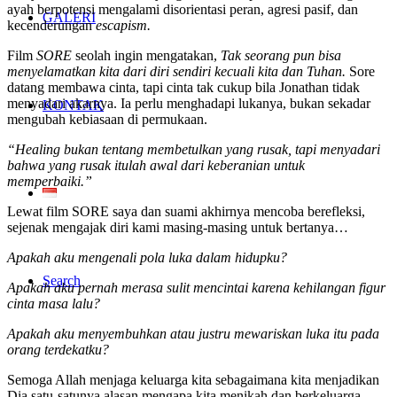
ayah berpotensi mengalami disorientasi peran, agresi pasif, dan
GALERI
kecenderungan
escapism.
Film
SORE
seolah ingin mengatakan,
Tak seorang pun bisa
menyelamatkan kita dari diri sendiri kecuali kita dan Tuhan.
Sore
datang membawa cinta, tapi cinta tak cukup bila Jonathan tidak
menyadari akarnya. Ia perlu menghadapi lukanya, bukan sekadar
KONTAK
mengubah kebiasaan di permukaan.
“Healing bukan tentang membetulkan yang rusak, tapi menyadari
bahwa yang rusak itulah awal dari keberanian untuk
memperbaiki.”
Lewat film SORE saya dan suami akhirnya mencoba berefleksi,
sejenak mengajak diri kami masing-masing untuk bertanya…
Apakah aku mengenali pola luka dalam hidupku?
Search
Apakah aku pernah merasa sulit mencintai karena kehilangan figur
cinta masa lalu?
Apakah aku menyembuhkan atau justru mewariskan luka itu pada
orang terdekatku?
Semoga Allah menjaga keluarga kita sebagaimana kita menjadikan
Dia satu-satunya alasan mengapa kita menikah dan berkeluarga.