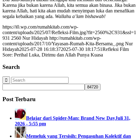
Karena jika bukan karena Allah, kita semua akan binasa. Jika bukan
karena Allah, hati kita akan mudah menyimpan luka dan menafikan
segala kebaikan yang ada.
Wallahu a’lam bishawab!
https://i0.wp.com/rumahkitab.com/wp-
content/uploads/2025/07/Refleksi-Film.jpg?fit=2560%2C931&ssl=1
931
2560
Nur Hidayah
http://rumahkitab.com/wp-
content/uploads/2017/10/Yayasan-Rumah-Kita-Bersama_.png
Nur
Hidayah
2025-07-28 16:18:37
2025-07-30 18:17:51
Refleksi Film
Sore: Perihal Luka, Dirimu dan Allah Punya Kuasa
Search
Post Terbaru
Belajar dari Spider-Man: Brand New Day
Juli 31,
2026 - 5:55 pm
Memeluk yang Tersisih: Pengasuhan Kolektif dan