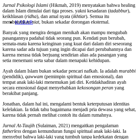
Jurnal Psikologi Islami
(Hikmah, 2019) menyatakan bahwa healing
dalam Islam dimulai dari tiga proses. yakni kesadaran (
tadabbur
),
keikhlasan (
ridha
), dan amal nyata (
ikhtiar
). Semua itu
membutuhkan
niat
, bukan sekadar dorongan eksternal.
KABAR
Banyak yang mengira dengan menikah akan mampu mengubah
pasangannya padahal tidak seorang pun. Kendati pun berubah,
semata-mata karena keinginan yang kuat dari dalam diri seseorang
karena sadar ada tujuan yang ingin dicapai dari perubahannya dan
karena merasa tidak berjuang sendirian alias ada pasangan yang
setia menemani serta sabar dalam menapaki kehidupan.
Ayah dalam Islam bukan sekadar pencari nafkah. Ia adalah
murabbi
(pendidik),
qawwam
(pemimpin spiritual dan emosional), dan
tempat anak laki-laki menemukan jati diri. Ketidakhadiran ayah
secara emosional dapat menyebabkan
kekosongan peran
yang
berakibat panjang.
Jonathan, dalam hal ini, mengalami bentuk keterputusan identitas
kelelakian. Ia tidak tahu bagaimana menjadi pria dewasa yang sehat,
karena tidak pernah melihat contoh itu dalam rumahnya.
Jurnal At-Taujih
(Sulaiman, 2021) mengaitkan pengalaman
fatherless
dengan kemunduran fungsi spiritual anak laki-laki. Ia
menyebut bahwa laki-laki yang tumbuh tanpa kedekatan dengan