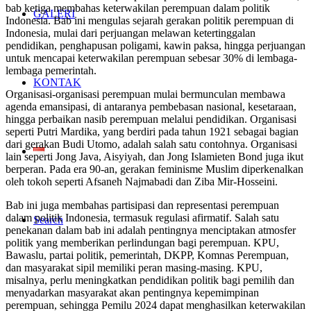
bab ketiga membahas keterwakilan perempuan dalam politik
GALERI
Indonesia. Bab ini mengulas sejarah gerakan politik perempuan di
Indonesia, mulai dari perjuangan melawan ketertinggalan
pendidikan, penghapusan poligami, kawin paksa, hingga perjuangan
untuk mencapai keterwakilan perempuan sebesar 30% di lembaga-
lembaga pemerintah.
KONTAK
Organisasi-organisasi perempuan mulai bermunculan membawa
agenda emansipasi, di antaranya pembebasan nasional, kesetaraan,
hingga perbaikan nasib perempuan melalui pendidikan. Organisasi
seperti Putri Mardika, yang berdiri pada tahun 1921 sebagai bagian
dari gerakan Budi Utomo, adalah salah satu contohnya. Organisasi
lain seperti Jong Java, Aisyiyah, dan Jong Islamieten Bond juga ikut
berperan. Pada era 90-an, gerakan feminisme Muslim diperkenalkan
oleh tokoh seperti Afsaneh Najmabadi dan Ziba Mir-Hosseini.
Bab ini juga membahas partisipasi dan representasi perempuan
dalam politik Indonesia, termasuk regulasi afirmatif. Salah satu
Search
penekanan dalam bab ini adalah pentingnya menciptakan atmosfer
politik yang memberikan perlindungan bagi perempuan. KPU,
Bawaslu, partai politik, pemerintah, DKPP, Komnas Perempuan,
dan masyarakat sipil memiliki peran masing-masing. KPU,
misalnya, perlu meningkatkan pendidikan politik bagi pemilih dan
menyadarkan masyarakat akan pentingnya kepemimpinan
perempuan, sehingga Pemilu 2024 dapat menghasilkan keterwakilan