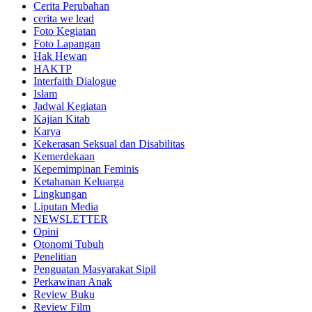
Cerita Perubahan
cerita we lead
Foto Kegiatan
Foto Lapangan
Hak Hewan
HAKTP
Interfaith Dialogue
Islam
Jadwal Kegiatan
Kajian Kitab
Karya
Kekerasan Seksual dan Disabilitas
Kemerdekaan
Kepemimpinan Feminis
Ketahanan Keluarga
Lingkungan
Liputan Media
NEWSLETTER
Opini
Otonomi Tubuh
Penelitian
Penguatan Masyarakat Sipil
Perkawinan Anak
Review Buku
Review Film