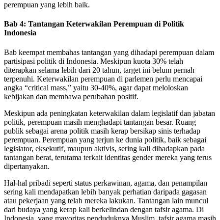
perempuan yang lebih baik.
Bab 4: Tantangan Keterwakilan Perempuan di Politik
Indonesia
Bab keempat membahas tantangan yang dihadapi perempuan dalam
partisipasi politik di Indonesia. Meskipun kuota 30% telah
diterapkan selama lebih dari 20 tahun, target ini belum pernah
terpenuhi. Keterwakilan perempuan di parlemen perlu mencapai
angka “critical mass,” yaitu 30-40%, agar dapat meloloskan
kebijakan dan membawa perubahan positif.
Meskipun ada peningkatan keterwakilan dalam legislatif dan jabatan
politik, perempuan masih menghadapi tantangan besar. Ruang
publik sebagai arena politik masih kerap bersikap sinis terhadap
perempuan. Perempuan yang terjun ke dunia politik, baik sebagai
legislator, eksekutif, maupun aktivis, sering kali dihadapkan pada
tantangan berat, terutama terkait identitas gender mereka yang terus
dipertanyakan.
Hal-hal pribadi seperti status perkawinan, agama, dan penampilan
sering kali mendapatkan lebih banyak perhatian daripada gagasan
atau pekerjaan yang telah mereka lakukan. Tantangan lain muncul
dari budaya yang kerap kali berkelindan dengan tafsir agama. Di
Indonesia, yang mayoritas penduduknya Muslim, tafsir agama masih