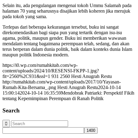
Selain itu, ada pengulangan mengenai tokoh Ummu Salamah pada
halaman 70 yang seharusnya disajikan lebih koheren jika merujuk
pada tokoh yang sama.
Terlepas dari beberapa kekurangan tersebut, buku ini sangat
direkomendasikan bagi siapa pun yang tertarik dengan isu-isu
agama, politik, maupun gender. Buku ini memberikan wawasan
mendalam tentang bagaimana perempuan telah, sedang, dan akan
terus berperan dalam dunia politik, baik dalam konteks dunia Islam
maupun politik Indonesia modern.
https://i0.wp.com/rumahkitab.com/wp-
content/uploads/2024/10/RESENSI-FKPP-1.jpg?
fit=2560%2C931&ssl=1
931
2560
Hesti Anugrah Restu
http://rumahkitab.com/wp-content/uploads/2017/10/Yayasan-
Rumah-Kita-Bersama_.png
Hesti Anugrah Restu
2024-10-14
15:00:14
2024-10-14 16:35:59
Mendobrak Patriarki: Perspektif Fikih
tentang Kepemimpinan Perempuan di Ranah Politik
Search