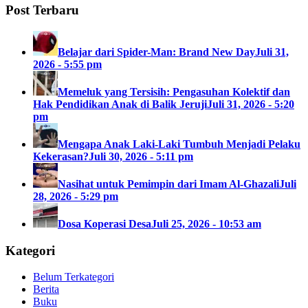
Post Terbaru
Belajar dari Spider-Man: Brand New Day
Juli 31,
2026 - 5:55 pm
Memeluk yang Tersisih: Pengasuhan Kolektif dan
Hak Pendidikan Anak di Balik Jeruji
Juli 31, 2026 - 5:20
pm
Mengapa Anak Laki-Laki Tumbuh Menjadi Pelaku
Kekerasan?
Juli 30, 2026 - 5:11 pm
Nasihat untuk Pemimpin dari Imam Al-Ghazali
Juli
28, 2026 - 5:29 pm
Dosa Koperasi Desa
Juli 25, 2026 - 10:53 am
Kategori
Belum Terkategori
Berita
Buku