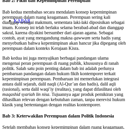
Bab 2: Fikih dan Kepemimpinan Perempuan
Bab kedua membahas secara mendalam konsep kepemimpinan
perempuan dalam ruang keagamaan. Perempuan sering kali
KABAR
dianggap sebagai makmum, sementara laki-laki diposisikan sebagai
imam. Konsep ini telah berlaku selama berabad-abad dan dianggap
sakral, karena diyakini bersumber dari ajaran agama. Sebagai
contoh, ayat yang mengandung makna
qawwam
serta hadis yang
menyebutkan bahwa kepemimpinan akan hancur jika dipegang oleh
perempuan dalam konteks Kerajaan Kisra.
Bab kedua ini juga menyajikan berbagai pandangan ulama
mengenai peran perempuan di ruang publik, khususnya di ranah
politik. Salah satu poin penting dalam bab ini adalah perlunya
pembaruan pandangan dalam hukum fikih kontemporer terkait
kepemimpinan perempuan. Pembaruan ini memerlukan integrasi
antara dalil sejarah, dalil naqli (Al-Qur’an dan hadis), dalil aqli
(rasional), serta dalil waqi’iy (realitas), yang dapat difasilitasi oleh
maqashid syariah lin nisa
. Tujuannya agar produk pemikiran yang
dihasilkan relevan dengan kebutuhan zaman, tanpa merevisi hukum
klasik yang bertentangan dengan realitas kontemporer.
Bab 3: Keterwakilan Perempuan dalam Politik Indonesia
Setelah membahas konsep kepemimpinan dalam ruang keagamaan,