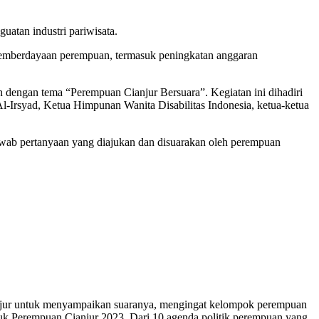
uatan industri pariwisata.
pemberdayaan perempuan, termasuk peningkatan anggaran
engan tema “Perempuan Cianjur Bersuara”. Kegiatan ini dihadiri
rsyad, Ketua Himpunan Wanita Disabilitas Indonesia, ketua-ketua
wab pertanyaan yang diajukan dan disuarakan oleh perempuan
jur untuk menyampaikan suaranya, mengingat kelompok perempuan
mbuk Perempuan Cianjur 2023. Dari 10 agenda politik perempuan yang