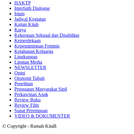
HAKTP
Interfaith Dialogue
Islam
Jadwal Kegiatan
Kajian Kitab
Karya
Kekerasan Seksual dan Disabilitas
Kemerdekaan
Kepemimpinan Feminis
Ketahanan Keluarga
Lingkungan
Liputan Media
NEWSLETTER
Opini
Otonomi Tubuh
Penelitian
Penguatan Masyarakat Sipil
Perkawinan Anak
Review Buku
Review Film
Sunat Perempuan
VIDEO & DOKUMENTER
© Copyright - Rumah KitaB