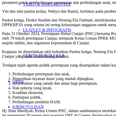
pesantren untuk pemberdayaan perempuan dan perlindungan anak, t
VIDEO & DOKUMENTER
Visi dan misi paslon kedua, Wahyu dan Ramzi, berfokus pada pemberia
Paslon ketiga, Deden Nasihin dan Neneng Efa Fatimah, memfokuska
DPPKBP3A yang selama ini sering kekurangan anggaran untuk men
LEAFLET & INFOGRAFIS
Pada 31 Oktober 2024, Perempuan Hebat Cianjur (PHC) bersama Rum
oleh 79 tokoh perempuan Cianjur, termasuk Ketua Umum PPRK MUI 
majelis taklim, dan organisasi kepemudaan di Cianjur.
Kegiatan ini dimeriahkan oleh kehadiran Paslon ketiga, Neneng Ef
CERITA PERUBAHAN
Cianjur yang hadir dalam dialog tersebut.
Terdapat tujuh agenda politik perempuan yang disampaikan dalam kegi
Perlindungan perempuan dan anak,
Penyediaan layanan dasar yang mudah dijangkau,
OPINI
Infrastruktur yang ramah dan aman bagi perempuan,
Hak pekerja yang layak,
Keadilan ekonomi,
Partisipasi politik,
Perlindungan pembela HAM.
KIRIM TULISAN
Hj. Rina Mardiyah, Ketua Umum PHC, dalam sambutannya menekank
ini menempati 50 persen dari populasi DPT di Cianjur. Berdasarkan 