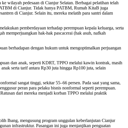
 wilayah pedesaan di Cianjur Selatan. Berbagai pelatihan telah
 PATBM di Cianjur. Tidak hanya PATBM, Rumah KitaB juga
ren di Cianjur. Selain itu, mereka melatih para santri dalam
 melakukan pemberdayaan terhadap perempuan kepala keluarga, serta
h memperjuangkan hak-hak pascacerai (hak asuh, nafkah
mpuan berhadapan dengan hukum untuk mengoptimalkan perjuangan
rempuan dan anak, seperti KDRT, TPPO melalui kawin kontrak, masih
nak serta tarif antara Rp30 juta hingga Rp100 juta, selain
formal sangat tinggi, sekitar 55–66 persen. Pada saat yang sama,
enggusur peran para pelaku bisnis nonformal seperti perempuan.
 Ratusan dari mereka menjadi korban TPPO melalui praktik
Solih Ibang, mengusung program unggulan keberlanjutan Cianjur
unan infrastruktur. Pasangan ini juga menjanjikan penguatan