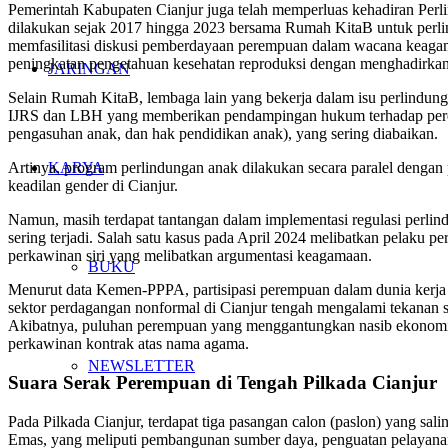
Pemerintah Kabupaten Cianjur juga telah memperluas kehadiran Perl
dilakukan sejak 2017 hingga 2023 bersama Rumah KitaB untuk per
memfasilitasi diskusi pemberdayaan perempuan dalam wacana keagama
peningkatan pengetahuan kesehatan reproduksi dengan menghadirka
JARINGAN
Selain Rumah KitaB, lembaga lain yang bekerja dalam isu perlindun
IJRS dan LBH yang memberikan pendampingan hukum terhadap pere
pengasuhan anak, dan hak pendidikan anak), yang sering diabaikan.
KARYA
Artinya, program perlindungan anak dilakukan secara paralel den
keadilan gender di Cianjur.
Namun, masih terdapat tantangan dalam implementasi regulasi perli
sering terjadi. Salah satu kasus pada April 2024 melibatkan pelaku 
perkawinan siri yang melibatkan argumentasi keagamaan.
BUKU
Menurut data Kemen-PPPA, partisipasi perempuan dalam dunia kerja m
sektor perdagangan nonformal di Cianjur tengah mengalami tekanan s
Akibatnya, puluhan perempuan yang menggantungkan nasib ekonominy
perkawinan kontrak atas nama agama.
NEWSLETTER
Suara Serak Perempuan di Tengah Pilkada Cianjur
Pada Pilkada Cianjur, terdapat tiga pasangan calon (paslon) yang 
Emas, yang meliputi pembangunan sumber daya, penguatan pelayanan k