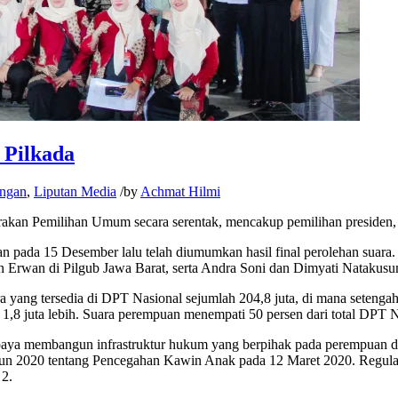
 Pilkada
angan
,
Liputan Media
/
by
Achmat Hilmi
n Pemilihan Umum secara serentak, mencakup pemilihan presiden, pem
an pada 15 Desember lalu telah diumumkan hasil final perolehan suara
 Erwan di Pilgub Jawa Barat, serta Andra Soni dan Dimyati Natakusu
ra yang tersedia di DPT Nasional sejumlah 204,8 juta, di mana seten
1,8 juta lebih. Suara perempuan menempati 50 persen dari total DPT N
paya membangun infrastruktur hukum yang berpihak pada perempuan 
hun 2020 tentang Pencegahan Kawin Anak pada 12 Maret 2020. Regula
 2.