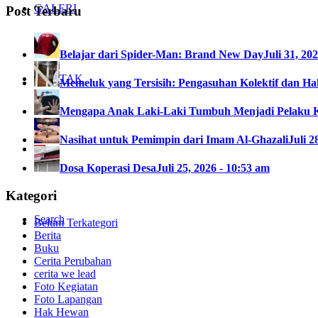
GALERI
Post Terbaru
Belajar dari Spider-Man: Brand New Day
Juli 31, 20
KONTAK
Memeluk yang Tersisih: Pengasuhan Kolektif dan Hak
Mengapa Anak Laki-Laki Tumbuh Menjadi Pelaku 
Nasihat untuk Pemimpin dari Imam Al-Ghazali
Juli 2
Dosa Koperasi Desa
Juli 25, 2026 - 10:53 am
Kategori
Search
Belum Terkategori
Berita
Buku
Cerita Perubahan
cerita we lead
Foto Kegiatan
Foto Lapangan
Hak Hewan