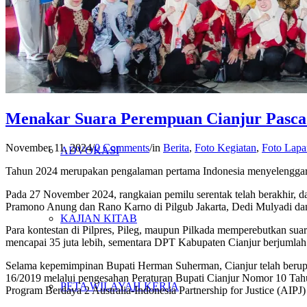
PENELITIAN
PENDIDIKAN KRITIS
Menakar Suara Perempuan Cianjur Pasca
November 11, 2024
/
0 Comments
/
in
Berita
,
Foto Kegiatan
,
Foto Lap
ADVOKASI
Tahun 2024 merupakan pengalaman pertama Indonesia menyelenggaraka
Pada 27 November 2024, rangkaian pemilu serentak telah berakhir, d
Pramono Anung dan Rano Karno di Pilgub Jakarta, Dedi Mulyadi dan
KAJIAN KITAB
Para kontestan di Pilpres, Pileg, maupun Pilkada memperebutkan sua
mencapai 35 juta lebih, sementara DPT Kabupaten Cianjur berjumlah 
Selama kepemimpinan Bupati Herman Suherman, Cianjur telah beru
16/2019 melalui pengesahan Peraturan Bupati Cianjur Nomor 10 Ta
PETA WILAYAH KERJA
Program Berdaya 2 Australia-Indonesia Partnership for Justice (AIPJ)