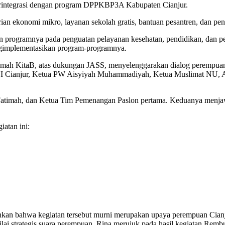
erintegrasi dengan program DPPKBP3A Kabupaten Cianjur.
n ekonomi mikro, layanan sekolah gratis, bantuan pesantren, dan peng
n programnya pada penguatan pelayanan kesehatan, pendidikan, dan 
gimplementasikan program-programnya.
ah KitaB, atas dukungan JASS, menyelenggarakan dialog perempuan d
Cianjur, Ketua PW Aisyiyah Muhammadiyah, Ketua Muslimat NU, Al-I
a Fatimah, dan Ketua Tim Pemenangan Paslon pertama. Keduanya menja
atan ini:
an bahwa kegiatan tersebut murni merupakan upaya perempuan Cian
nilai strategis suara perempuan, Rina merujuk pada hasil kegiatan Re