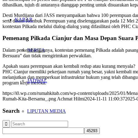
dihasilkan, tujuh di antaranya dianggap penting untuk disuarakan ke
Desti Murdijana dari JASS menyampaikan bahwa 100 perempuan dari be
KABAR
serta dalam Rembuk Perempuan yang diselenggarakan pada 12 Mei 2
kontestan Pilkada melalui dialog-dialog yang difasilitasi oleh PHC Cia
Pemenang Pilkada Cianjur dan Masa Depan Suara 
BERITA
Dalam perkembangannya, kontestan pemenang Pilkada adalah pasang
Bersuara” dan tidak mengirimkan perwakilan.
Apakah suara perempuan akan kembali redup atau kurang menyala?
PHC Cianjur memiliki pekerjaan rumah yang besar, yakni kembali me
melanjutkan dan memperkuat infrastruktur hukum yang telah dibangun
JADWAL
program kerja mereka.
https://i0.wp.com/rumahkitab.com/wp-content/uploads/2025/01/Me
Rumah-Kita-Bersama_.png
Achmat Hilmi
2024-11-11 11:00:37
2025-
Search
LIPUTAN MEDIA