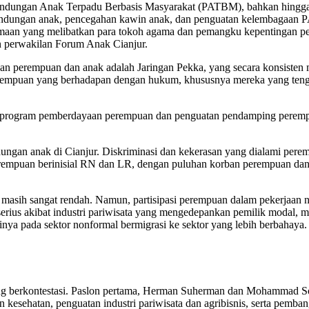
indungan Anak Terpadu Berbasis Masyarakat (PATBM), bahkan hingga ke
lindungan anak, pencegahan kawin anak, dan penguatan kelembagaan
an yang melibatkan para tokoh agama dan pemangku kepentingan pesant
n perwakilan Forum Anak Cianjur.
gan perempuan dan anak adalah Jaringan Pekka, yang secara konsisten
mpuan yang berhadapan dengan hukum, khususnya mereka yang tenga
gan program pemberdayaan perempuan dan penguatan pendamping pere
ndungan anak di Cianjur. Diskriminasi dan kekerasan yang dialami pe
perempuan berinisial RN dan LR, dengan puluhan korban perempuan dan a
asih sangat rendah. Namun, partisipasi perempuan dalam pekerjaan non
erius akibat industri pariwisata yang mengedepankan pemilik modal, m
a pada sektor nonformal bermigrasi ke sektor yang lebih berbahaya.
saling berkontestasi. Paslon pertama, Herman Suherman dan Mohammad 
esehatan, penguatan industri pariwisata dan agribisnis, serta pembang