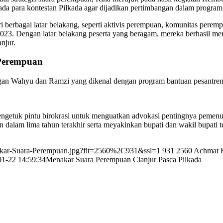
pada para kontestan Pilkada agar dijadikan pertimbangan dalam progra
rbagai latar belakang, seperti aktivis perempuan, komunitas perempu
023. Dengan latar belakang peserta yang beragam, mereka berhasil
njur.
Perempuan
an Wahyu dan Ramzi yang dikenal dengan program bantuan pesantrenn
ngetuk pintu birokrasi untuk menguatkan advokasi pentingnya pemenuha
 dalam lima tahun terakhir serta meyakinkan bupati dan wakil bupati 
nakar-Suara-Perempuan.jpg?fit=2560%2C931&ssl=1
931
2560
Achmat 
01-22 14:59:34
Menakar Suara Perempuan Cianjur Pasca Pilkada