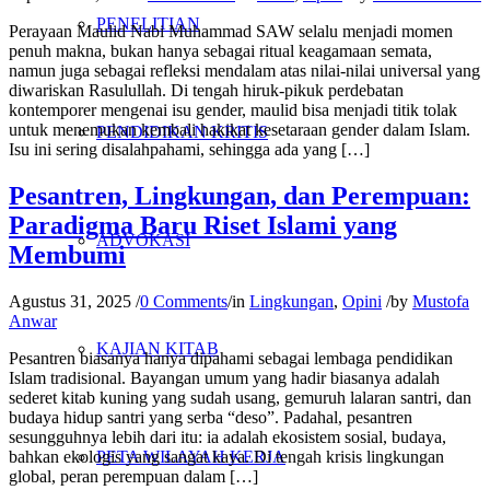
PENELITIAN
Perayaan Maulid Nabi Muhammad SAW selalu menjadi momen
penuh makna, bukan hanya sebagai ritual keagamaan semata,
namun juga sebagai refleksi mendalam atas nilai-nilai universal yang
diwariskan Rasulullah. Di tengah hiruk-pikuk perdebatan
kontemporer mengenai isu gender, maulid bisa menjadi titik tolak
untuk menemukan kembali hakikat kesetaraan gender dalam Islam.
PENDIDIKAN KRITIS
Isu ini sering disalahpahami, sehingga ada yang […]
Pesantren, Lingkungan, dan Perempuan:
Paradigma Baru Riset Islami yang
ADVOKASI
Membumi
Agustus 31, 2025
/
0 Comments
/
in
Lingkungan
,
Opini
/
by
Mustofa
Anwar
KAJIAN KITAB
Pesantren biasanya hanya dipahami sebagai lembaga pendidikan
Islam tradisional. Bayangan umum yang hadir biasanya adalah
sederet kitab kuning yang sudah usang, gemuruh lalaran santri, dan
budaya hidup santri yang serba “deso”. Padahal, pesantren
sesungguhnya lebih dari itu: ia adalah ekosistem sosial, budaya,
bahkan ekologis yang sangat kaya. Di tengah krisis lingkungan
PETA WILAYAH KERJA
global, peran perempuan dalam […]