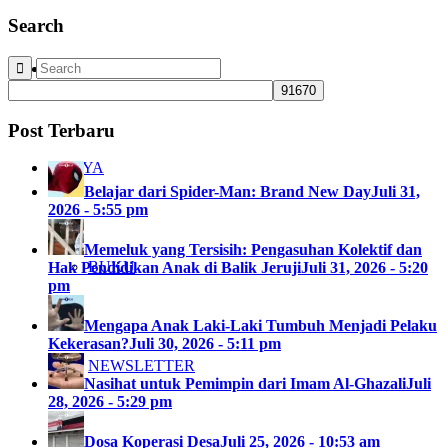
Search
JARINGAN
Post Terbaru
KARYA
Belajar dari Spider-Man: Brand New Day
Juli 31,
2026 - 5:55 pm
Memeluk yang Tersisih: Pengasuhan Kolektif dan
BUKU
Hak Pendidikan Anak di Balik Jeruji
Juli 31, 2026 - 5:20
pm
Mengapa Anak Laki-Laki Tumbuh Menjadi Pelaku
Kekerasan?
Juli 30, 2026 - 5:11 pm
NEWSLETTER
Nasihat untuk Pemimpin dari Imam Al-Ghazali
Juli
28, 2026 - 5:29 pm
Dosa Koperasi Desa
Juli 25, 2026 - 10:53 am