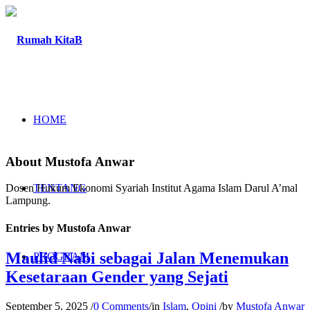
HOME
About
Mustofa Anwar
TENTANG
Dosen Hukum Ekonomi Syariah Institut Agama Islam Darul A’mal
Lampung.
Entries by Mustofa Anwar
Maulid Nabi sebagai Jalan Menemukan
PROGRAM
Kesetaraan Gender yang Sejati
September 5, 2025
/
0 Comments
/
in
Islam
,
Opini
/
by
Mustofa Anwar