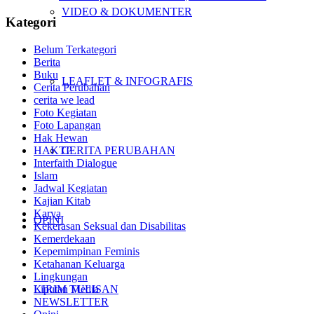
VIDEO & DOKUMENTER
Kategori
Belum Terkategori
Berita
Buku
LEAFLET & INFOGRAFIS
Cerita Perubahan
cerita we lead
Foto Kegiatan
Foto Lapangan
Hak Hewan
HAKTP
CERITA PERUBAHAN
Interfaith Dialogue
Islam
Jadwal Kegiatan
Kajian Kitab
Karya
OPINI
Kekerasan Seksual dan Disabilitas
Kemerdekaan
Kepemimpinan Feminis
Ketahanan Keluarga
Lingkungan
KIRIM TULISAN
Liputan Media
NEWSLETTER