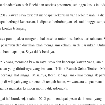
 dipadamkan oleh Bechi dan otoritas pesantren, sehingga kasus ini tid
017 kawan saya tersebut mendapat kekerasan yang lebih parah, ia dicu
apat berbagai kekerasan, ia dipaksa berhubungan seksual, hingga sempa
 konten telanjang.
ya pun dipaksa mengakui hal tersebut untuk bisa bebas dari tahanan. Se
 pesantren dan diisukan telah mengalami kehamilan di luar nikah. Untu
membantu apa-apa. Saya tidak berdaya.
buruk yang menimpa kawan saya, saya dan beberapa kawan yang lain d
ehatan yang dirintisnya yang bernama “Klinik Rumah Sehat Tentrem M
berbagai hal janggal. Misalnya, Bechi sebagai anak kiai mengajak par
 di wilayah yang terpencil di tengah hutan, wawancara empat mata d
 hanya memakai kemben motif batik sidomukti.
gai hal buruk sejak tahun 2012 pun mendapat pesan dari teman yang 
an waspada. Karena berbagai kejanggalan tersebut, saya memutuskan men