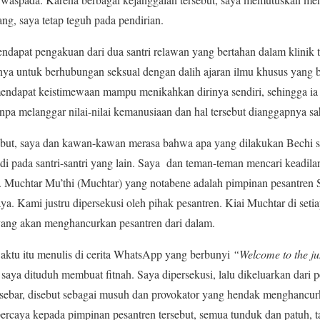
ng, saya tetap teguh pada pendirian.
dapat pengakuan dari dua santri relawan yang bertahan dalam klinik 
ya untuk berhubungan seksual dengan dalih ajaran ilmu khusus yang 
endapat keistimewaan mampu menikahkan dirinya sendiri, sehingga ia 
anpa melanggar nilai-nilai kemanusiaan dan hal tersebut dianggapnya s
sebut, saya dan kawan-kawan merasa bahwa apa yang dilakukan Bechi s
jadi pada santri-santri yang lain. Saya dan teman-teman mencari keadi
 Muchtar Mu’thi (Muchtar) yang notabene adalah pimpinan pesantren
aya. Kami justru dipersekusi oleh pihak pesantren. Kiai Muchtar di se
 yang akan menghancurkan pesantren dari dalam.
aktu itu menulis di cerita WhatsApp yang berbunyi
“Welcome to the jun
 saya dituduh membuat fitnah. Saya dipersekusi, lalu dikeluarkan dari 
disebar, disebut sebagai musuh dan provokator yang hendak menghancur
percaya kepada pimpinan pesantren tersebut, semua tunduk dan patuh,