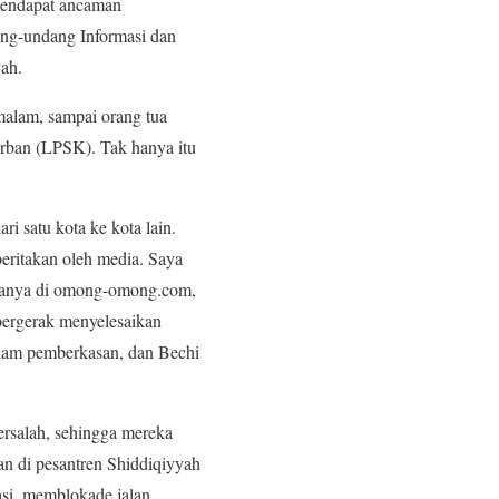
 mendapat ancaman
ng-undang Informasi dan
ah.
malam, sampai orang tua
rban (LPSK). Tak hanya itu
i satu kota ke kota lain.
beritakan oleh media. Saya
taranya di omong-omong.com,
bergerak menyelesaikan
dalam pemberkasan, dan Bechi
ersalah, sehingga mereka
n di pesantren Shiddiqiyyah
asi, memblokade jalan.