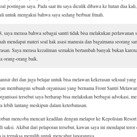
soal postingan saya. Pada saat itu saya diculik dibawa ke hutan dua ka
ali untuk mengakui bahwa saya sedang berbuat fitnah.
, saya merasa bahwa sebagai santri tidak bisa melakukan perlawanan sen
rnah mendapat materi soal hak asasi manusia dan bagaimana seorang san
rasan. Saya merasa kezaliman semakin bertambah banyak bukan karen
ya orang-orang baik.
sir diri dan juga belajar untuk bisa melawan kekerasan seksual yang 
gan membangun sebuah organisasi yang bernama Front Santri Melawa
nisasi tersebut saya berharap bisa melakukan berbagai advokasi, 
ra lebih lantang meskipun dalam keterbatasan.
korban mencoba mencari keadilan dengan melapor ke Kepolisian Reso
 saksi. Akibat dari pelaporan tersebut, kawan saya ini mendapat teror
ga ia terpaksa memilih untuk mencabut laporannya.