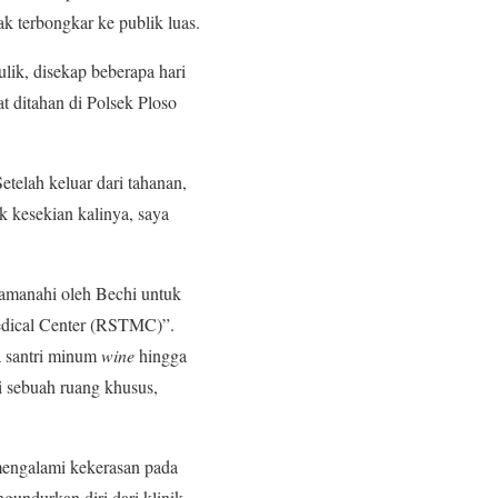
ak terbongkar ke publik luas.
lik, disekap beberapa hari
t ditahan di Polsek Ploso
telah keluar dari tahanan,
k kesekian kalinya, saya
iamanahi oleh Bechi untuk
edical Center (RSTMC)”.
a santri minum
wine
hingga
i sebuah ruang khusus,
mengalami kekerasan pada
gundurkan diri dari klinik