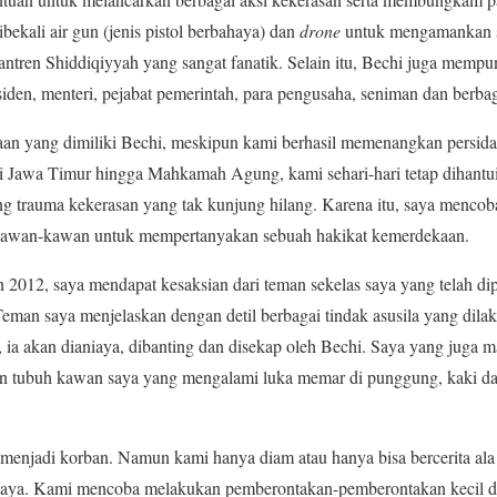
bekali air gun (jenis pistol berbahaya) dan
drone
untuk mengamankan si
santren Shiddiqiyyah yang sangat fanatik. Selain itu, Bechi juga mempu
siden, menteri, pejabat pemerintah, para pengusaha, seniman dan berbag
an yang dimiliki Bechi, meskipun kami berhasil memenangkan persida
i Jawa Timur hingga Mahkamah Agung, kami sehari-hari tetap dihantu
g trauma kekerasan yang tak kunjung hilang. Karena itu, saya mencob
 kawan-kawan untuk mempertanyakan sebuah hakikat kemerdekaan.
n 2012, saya mendapat kesaksian dari teman sekelas saya yang telah d
Teman saya menjelaskan dengan detil berbagai tindak asusila yang dila
 ia akan dianiaya, dibanting dan disekap oleh Bechi. Saya yang juga 
an tubuh kawan saya yang mengalami luka memar di punggung, kaki dan
menjadi korban. Namun kami hanya diam atau hanya bisa bercerita ala
rcaya. Kami mencoba melakukan pemberontakan-pemberontakan kecil di