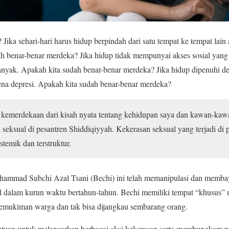
Jika sehari-hari harus hidup berpindah dari satu tempat ke tempat lain
h benar-benar merdeka? Jika hidup tidak mempunyai akses sosial yang 
anyak. Apakah kita sudah benar-benar merdeka? Jika hidup dipenuhi de
ena depresi. Apakah kita sudah benar-benar merdeka?
si kemerdekaan dari kisah nyata tentang kehidupan saya dan kawan-k
eksual di pesantren Shiddiqiyyah. Kekerasan seksual yang terjadi di p
stemik dan terstruktur.
hammad Subchi Azal Tsani (Bechi) ini telah memanipulasi dan memba
l dalam kurun waktu bertahun-tahun. Bechi memiliki tempat “khusus”
 pemukiman warga dan tak bisa dijangkau sembarang orang.
ntuan untuk melancarkan berbagai aksi kekerasan serta membungkam p