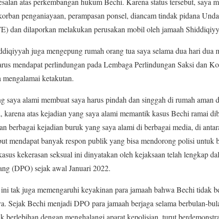
kesalan atas perkembangan hukum Bechi. Karena status tersebut, saya
orban penganiayaan, perampasan ponsel, diancam tindak pidana Unda
TE) dan dilaporkan melakukan perusakan mobil oleh jamaah Shiddiqiyy
iddiqiyyah juga mengepung rumah orang tua saya selama dua hari dua 
arus mendapat perlindungan pada Lembaga Perlindungan Saksi dan Ko
a mengalamai ketakutan.
g saya alami membuat saya harus pindah dan singgah di rumah aman dar
, karena atas kejadian yang saya alami memantik kasus Bechi ramai di
an berbagai kejadian buruk yang saya alami di berbagai media, di an
but mendapat banyak respon publik yang bisa mendorong polisi untuk 
, kasus kekerasan seksual ini dinyatakan oleh kejaksaan telah lengkap 
orang (DPO) sejak awal Januari 2022.
 ini tak juga memengaruhi keyakinan para jamaah bahwa Bechi tidak b
ya. Sejak Bechi menjadi DPO para jamaah berjaga selama berbulan-bula
k berlebihan dengan menghalangi aparat kepolisian, turut berdemonstr