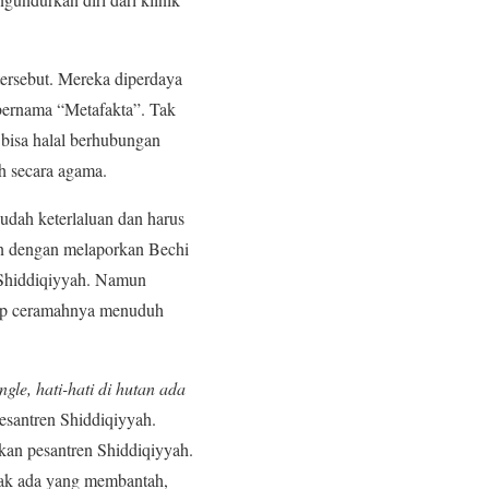
tersebut. Mereka diperdaya
bernama “Metafakta”. Tak
bisa halal berhubungan
ah secara agama.
udah keterlaluan dan harus
lan dengan melaporkan Bechi
 Shiddiqiyyah. Namun
tiap ceramahnya menuduh
gle, hati-hati di hutan ada
pesantren Shiddiqiyyah.
kan pesantren Shiddiqiyyah.
 tak ada yang membantah,