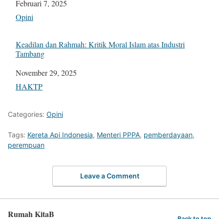
Tanggal
Februari 7, 2025
Sehubungan dengan
Opini
Keadilan dan Rahmah: Kritik Moral Islam atas Industri
Tambang
Tanggal
November 29, 2025
Sehubungan dengan
HAKTP
Categories:
Opini
Tags:
Kereta Api Indonesia
,
Menteri PPPA
,
pemberdayaan
,
perempuan
Leave a Comment
Rumah KitaB
Back to top