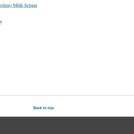
elum) Milik Semua
5
ngan
Back to top