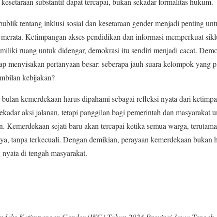
kesetaraan substantif dapat tercapai, bukan sekadar formalitas hukum.
 publik tentang inklusi sosial dan kesetaraan gender menjadi penting
merata. Ketimpangan akses pendidikan dan informasi memperkuat siklus
liki ruang untuk didengar, demokrasi itu sendiri menjadi cacat. Demon
tap menyisakan pertanyaan besar: seberapa jauh suara kelompok yang p
mbilan kebijakan?
bulan kemerdekaan harus dipahami sebagai refleksi nyata dari ketimp
sekadar aksi jalanan, tetapi panggilan bagi pemerintah dan masyarakat
aan. Kemerdekaan sejati baru akan tercapai ketika semua warga, terutam
a, tanpa terkecuali. Dengan demikian, perayaan kemerdekaan bukan ha
 nyata di tengah masyarakat.
Indeks Ketimpangan Gender (IKG) Tahun 2024 Provinsi Jawa Tengah
.