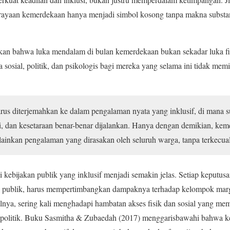
perayaan kemerdekaan hanya menjadi simbol kosong tanpa makna substa
an bahwa luka mendalam di bulan kemerdekaan bukan sekadar luka fis
ka sosial, politik, dan psikologis bagi mereka yang selama ini tidak memi
us diterjemahkan ke dalam pengalaman nyata yang inklusif, di mana s
, dan kesetaraan benar-benar dijalankan. Hanya dengan demikian, keme
ainkan pengalaman yang dirasakan oleh seluruh warga, tanpa terkecual
si kebijakan publik yang inklusif menjadi semakin jelas. Setiap keputus
itas publik, harus mempertimbangkan dampaknya terhadap kelompok mar
lnya, sering kali menghadapi hambatan akses fisik dan sosial yang memb
n politik. Buku Sasmitha & Zubaedah (2017) menggarisbawahi bahwa 