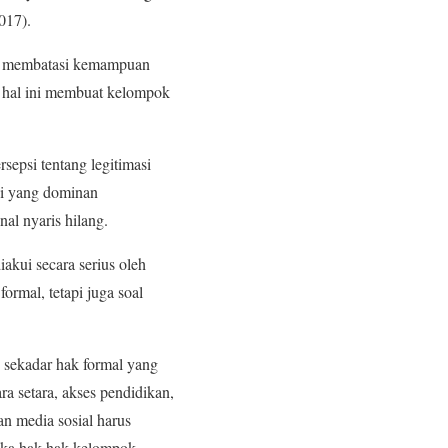
017).
ng membatasi kemampuan
, hal ini membuat kelompok
sepsi tentang legitimasi
si yang dominan
al nyaris hilang.
akui secara serius oleh
rmal, tetapi juga soal
 sekadar hak formal yang
a setara, akses pendidikan,
an media sosial harus
Jika hak-hak kelompok