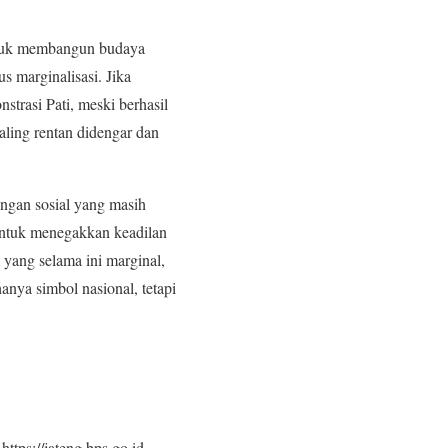
 untuk membangun budaya
 marginalisasi. Jika
strasi Pati, meski berhasil
aling rentan didengar dan
angan sosial yang masih
 untuk menegakkan keadilan
a yang selama ini marginal,
nya simbol nasional, tetapi
 https://jateng.bps.go.id