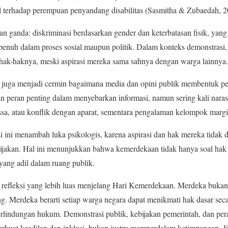
l terhadap perempuan penyandang disabilitas (Sasmitha & Zubaedah, 2
 ganda: diskriminasi berdasarkan gender dan keterbatasan fisik, ya
 penuh dalam proses sosial maupun politik. Dalam konteks demonstrasi
 hak-haknya, meski aspirasi mereka sama sahnya dengan warga lainnya.
i juga menjadi cermin bagaimana media dan opini publik membentuk per
n peran penting dalam menyebarkan informasi, namun sering kali nara
a, atau konflik dengan aparat, sementara pengalaman kelompok margin
 ini menambah luka psikologis, karena aspirasi dan hak mereka tidak di
akan. Hal ini menunjukkan bahwa kemerdekaan tidak hanya soal hak fo
yang adil dalam ruang publik.
refleksi yang lebih luas menjelang Hari Kemerdekaan. Merdeka bukan
g. Merdeka berarti setiap warga negara dapat menikmati hak dasar secar
erlindungan hukum. Demonstrasi publik, kebijakan pemerintah, dan per
rkuat keadilan dan inklusi, bukan justru memperdalam ketimpangan. 