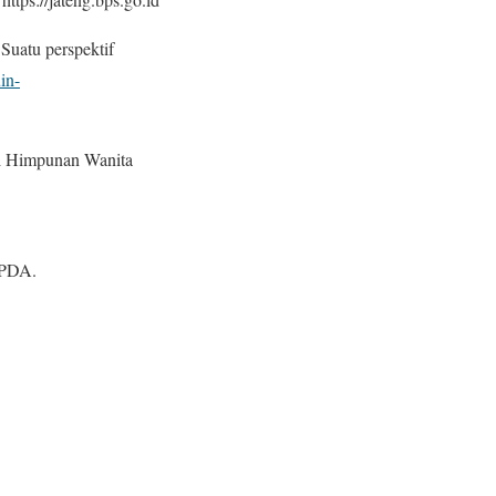
 Suatu perspektif
uin-
 di Himpunan Wanita
APDA.