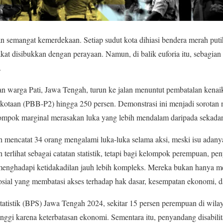
an semangat kemerdekaan. Setiap sudut kota dihiasi bendera merah putih
t disibukkan dengan perayaan. Namun, di balik euforia itu, sebagian
.
an warga Pati, Jawa Tengah, turun ke jalan menuntut pembatalan kena
taan (PBB-P2) hingga 250 persen. Demonstrasi ini menjadi sorotan na
 kelompok marginal merasakan luka yang lebih mendalam daripada sekada
 mencatat 34 orang mengalami luka-luka selama aksi, meski isu adany
terlihat sebagai catatan statistik, tetapi bagi kelompok perempuan, pen
enghadapi ketidakadilan jauh lebih kompleks. Mereka bukan hanya men
as sosial yang membatasi akses terhadap hak dasar, kesempatan ekonomi,
atistik (BPS) Jawa Tengah 2024, sekitar 15 persen perempuan di wila
tinggi karena keterbatasan ekonomi. Sementara itu, penyandang disabil