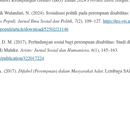
 & Wulandari, N. (2024). Sosialisasi politik pada perempuan disabilitas:
x Populi: Jurnal Ilmu Sosial dan Politik, 7
(2), 109–127.
https://tes-ojs.
xpopuli/article/download/52502/21146
D. M. (2017). Perlindungan sosial bagi perempuan disabilitas: Studi
DI) Maluku.
Aristo: Jurnal Sosial dan Humaniora, 6
(1), 145–163.
t/publication/322017224
A. (2017).
Difabel (Perempuan) dalam Masyarakat Adat
. Lembaga S