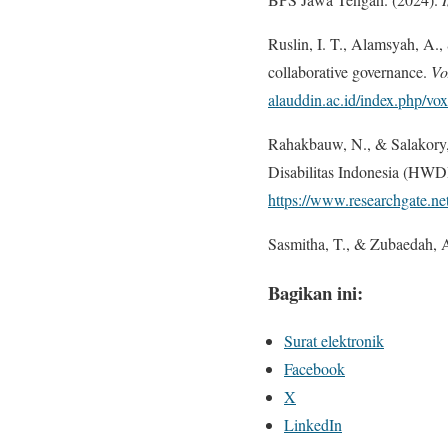
Ruslin, I. T., Alamsyah, A.,
collaborative governance.
Vo
alauddin.ac.id/index.php/vo
Rahakbauw, N., & Salakory, 
Disabilitas Indonesia (HW
https://www.researchgate.ne
Sasmitha, T., & Zubaedah, 
Bagikan ini:
Surat elektronik
Facebook
X
LinkedIn