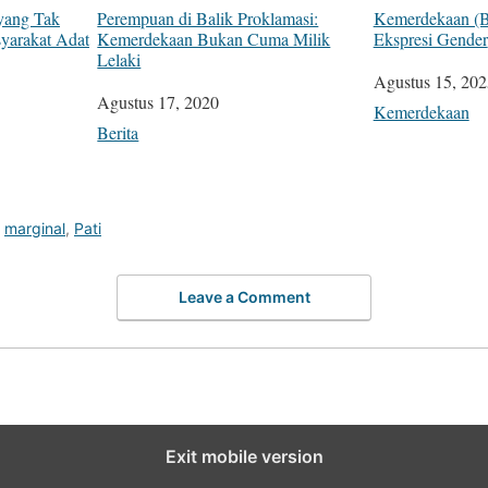
yang Tak
Perempuan di Balik Proklamasi:
Kemerdekaan (B
syarakat Adat
Kemerdekaan Bukan Cuma Milik
Ekspresi Gender
Lelaki
Tanggal
Agustus 15, 202
Tanggal
Agustus 17, 2020
Sehubungan de
Kemerdekaan
Sehubungan dengan
Berita
,
marginal
,
Pati
Leave a Comment
Exit mobile version