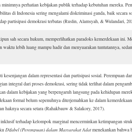
an minimnya perhatian kebijakan publik terhadap kebutuhan mereka. P
litas di Indonesia sering mengalami diskriminasi ganda, baik secara so
dap partisipasi demokrasi terbatas (Ruslin, Alamsyah, & Wulandari, 20
kipun sah secara hukum, memperlihatkan paradoks kemerdekaan ini. M
 dan waktu lebih luang mampu hadir dan menyuarakan tuntutannya, sed
ti kesenjangan dalam representasi dan partisipasi sosial. Perempuan da
an integral dari proses demokrasi, sering tidak terlihat dalam pengamb
an dalam kebijakan yang berpengaruh langsung pada kehidupan mereka 
aan formal belum sepenuhnya diterjemahkan ke dalam kemerdekaan su
an haknya secara setara (Rahakbauw & Salakory, 2017).
 inklusif terhadap kelompok marginal mencerminkan ketimpangan struk
uku
Difabel (Perempuan) dalam Masyarakat Adat
menekankan bahwa bud