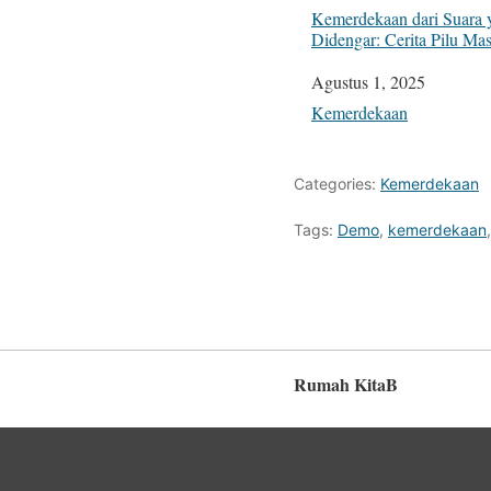
Kemerdekaan dari Suara 
Didengar: Cerita Pilu Ma
Tanggal
Agustus 1, 2025
Sehubungan dengan
Kemerdekaan
Categories:
Kemerdekaan
Tags:
Demo
,
kemerdekaan
Rumah KitaB